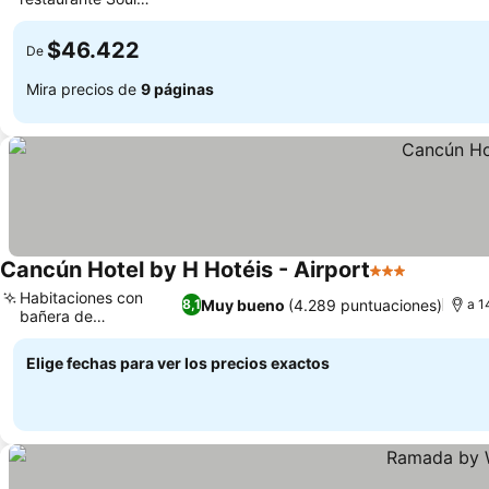
Ver precios
Garden
$46.422
De
Mira precios de
9 páginas
Cancún Hotel by H Hotéis - Airport
3 Estrellas
Ver preci
Habitaciones con
Muy bueno
(4.289 puntuaciones)
8,1
a 1
bañera de
Ver precios
hidromasaje
Elige fechas para ver los precios exactos