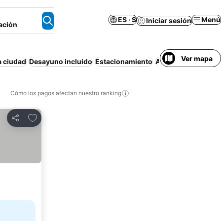
ES · $
Menú
Iniciar sesión
ación
Ver mapa
a ciudad
Desayuno incluido
Estacionamiento
Apartamento amue
Cómo los pagos afectan nuestro ranking
Agregar a favoritos
Compartir