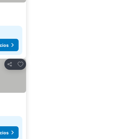
cios
Agregar a favoritos
Compartir
cios