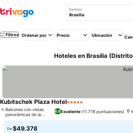
Destino
Filtros
Ordenar por
Precio
Ubicación
Canc
Hoteles en Brasilia (Distrito
Kubitschek Plaza Hotel
5 Estrellas
Ver precios
Balcones con vistas
Excelente
(11.778 puntuaciones)
8,6
a
panorámicas de la
Ver precios
ciudad
$49.378
De