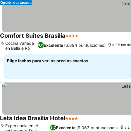
Opción destacada
Comfort Suites Brasília
4 Estrellas
Ver precios
Cocina variada
Excelente
(6.894 puntuaciones)
8,6
a 2.5 km de
en Bella e Rô
Ver precios
Elige fechas para ver los precios exactos
Lets Idea Brasília Hotel
4 Estrellas
Ver precios
Experiencia en el
Excelente
(9.063 puntuaciones)
8,7
a 2
restaurante Soul