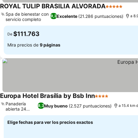
ROYAL TULIP BRASILIA ALVORADA
5 Estrellas
Ver pr
Spa de bienestar con
Excelente
(21.286 puntuaciones)
9,3
a 8.
servicio completo
Ver precios
$111.763
De
Mira precios de
9 páginas
Europa Hotel Brasília by Bsb Inn
4 Estrellas
Ver precios
Panadería
Muy bueno
(2.527 puntuaciones)
8,3
a 15.4 km d
abierta 24
Ver precios
horas
Elige fechas para ver los precios exactos