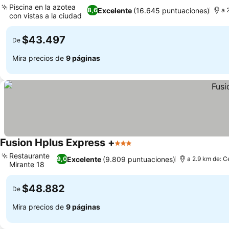
Piscina en la azotea
Excelente
(16.645 puntuaciones)
8,6
a 
con vistas a la ciudad
Ver precios
$43.497
De
Mira precios de
9 páginas
Fusion Hplus Express +
3 Estrellas
Ver precios
Restaurante
Excelente
(9.809 puntuaciones)
9,0
a 2.9 km de: C
Mirante 18
Ver precios
$48.882
De
Mira precios de
9 páginas