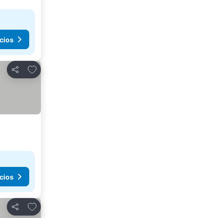
cios
Agregar a favoritos
Compartir
cios
Agregar a favoritos
Compartir