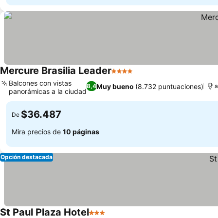
Mercure Brasilia Leader
4 Estrellas
Ver precios
Balcones con vistas
Muy bueno
(8.732 puntuaciones)
8,4
a
panorámicas a la ciudad
Ver precios
$36.487
De
Mira precios de
10 páginas
Opción destacada
St Paul Plaza Hotel
3 Estrellas
Ver precios