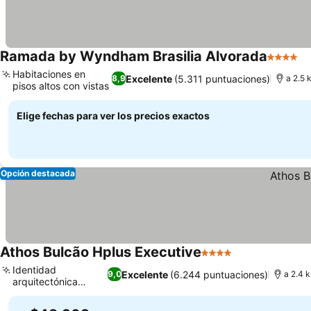
Ramada by Wyndham Brasilia Alvorada
4 Estrel
Ve
Habitaciones en
Excelente
(5.311 puntuaciones)
8,9
a 2.5 
pisos altos con vistas
Ver precios
Elige fechas para ver los precios exactos
Opción destacada
Athos Bulcão Hplus Executive
4 Estrellas
Ver precios
Identidad
Excelente
(6.244 puntuaciones)
9,0
a 2.4 
arquitectónica
Ver precios
modernista