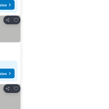
cios
Agregar a favoritos
Compartir
cios
Agregar a favoritos
Compartir