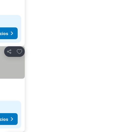
cios
Agregar a favoritos
Compartir
cios