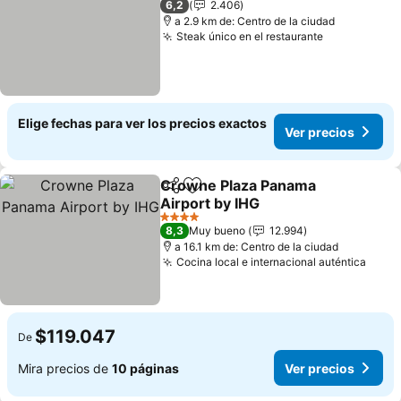
6,2
2.406
a 2.9 km de: Centro de la ciudad
Steak único en el restaurante
Ver precios
Elige fechas para ver los precios exactos
Ver precios
Crowne Plaza Panama
Compartir
Agregar a favoritos
Airport by IHG
Ver precios
4 Estrellas
8,3
Muy bueno
12.994
a 16.1 km de: Centro de la ciudad
Cocina local e internacional auténtica
Ver p
$119.047
De
Mira precios de
10 páginas
Ver precios