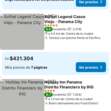
Ver precios
Sofitel Legend Casco
Compartir
Agregar a favoritos
Viejo - Panama City
Ver precios
5 Estrellas
9,6
Excelente
3.276
a 5.0 km de: Centro de la ciudad
Terraza con piscina frente al Pacífico
Ver p
$421.304
De
Mira precios de
7 páginas
Ver precios
Holiday Inn Panama
Compartir
Agregar a favoritos
Distrito Financiero by IHG
Ver precios
4 Estrellas
8,7
Excelente
7.204
a 1.3 km de: Centro de la ciudad
Bistro latinoamericano Food District
Ver pr