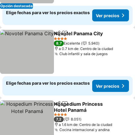
Opción destacada
Elige fechas para ver los precios exactos
Ver precios
Novotel Panama City
Compartir
Agregar a favoritos
Ver p
4 Estrellas
8,7
Excelente
5.940
a 0.7 km de: Centro de la ciudad
Club infantil y sala de juegos
Ver precios
Elige fechas para ver los precios exactos
Ver precios
Hospedium Princess
Compartir
Agregar a favoritos
Hotel Panamá
Ver precios
4 Estrellas
7,2
8.051
a 1.6 km de: Centro de la ciudad
Cocina internacional y andina
Ver precio