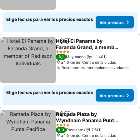
Elige fechas para ver los precios exactos
Ver precios
Hotel El Panama by
Compartir
Agregar a favoritos
Faranda Grand, a member
of Radisson Individuals
Ver precios
4 Estrellas
8,1
Muy bueno
11.401
a 1.6 km de: Centro de la ciudad
Restaurantes internacionales variados
Ver 
Elige fechas para ver los precios exactos
Ver precios
Ramada Plaza by
Compartir
Agregar a favoritos
Wyndham Panama Punta
Pacifica
Ver precios
4 Estrellas
9,3
Excelente
7.611
a 1.5 km de: Centro de la ciudad