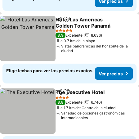
Ver precios
Hotel Las Americas
Compartir
Agregar a favoritos
Golden Tower Panamá
Ver precios
5 Estrellas
8,9
Excelente
8.636
a 0.7 km de la playa
Vistas panorámicas del horizonte de la
ciudad
Elige fechas para ver los precios exactos
Ver precios
The Executive Hotel
Compartir
Agregar a favoritos
Ver pr
4 Estrellas
8,8
Excelente
6.740
a 1.7 km de: Centro de la ciudad
Variedad de opciones gastronómicas
internacionales