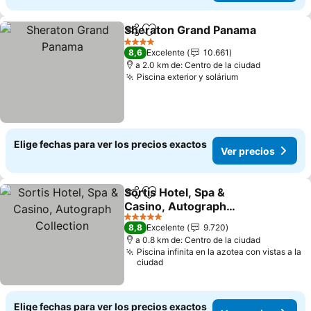
Sheraton Grand Panama
Compartir
Agregar a favoritos
Ve
4 Estrellas
8,6
Excelente
10.661
a 2.0 km de: Centro de la ciudad
Piscina exterior y solárium
Ver precios
Elige fechas para ver los precios exactos
Ver precios
Sortis Hotel, Spa &
Compartir
Agregar a favoritos
Casino, Autograph
Collection
Ver precios
5 Estrellas
8,8
Excelente
9.720
a 0.8 km de: Centro de la ciudad
Piscina infinita en la azotea con vistas a la
ciudad
Elige fechas para ver los precios exactos