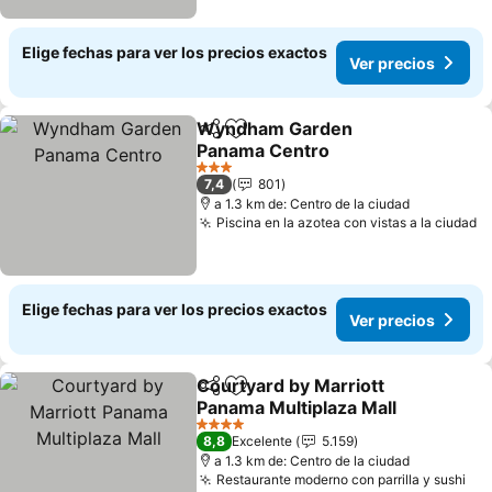
Elige fechas para ver los precios exactos
Ver precios
Wyndham Garden
Compartir
Agregar a favoritos
Panama Centro
Ver precios
3 Estrellas
7,4
801
a 1.3 km de: Centro de la ciudad
Piscina en la azotea con vistas a la ciudad
V
Elige fechas para ver los precios exactos
Ver precios
Courtyard by Marriott
Compartir
Agregar a favoritos
Panama Multiplaza Mall
Ver precios
4 Estrellas
8,8
Excelente
5.159
a 1.3 km de: Centro de la ciudad
Restaurante moderno con parrilla y sushi
Ver