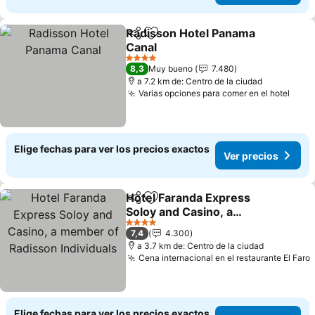
Radisson Hotel Panama
Compartir
Agregar a favoritos
Canal
Ver precios
4 Estrellas
8,3
Muy bueno
7.480
a 7.2 km de: Centro de la ciudad
Varias opciones para comer en el hotel
Ver 
Elige fechas para ver los precios exactos
Ver precios
Hotel Faranda Express
Compartir
Agregar a favoritos
Soloy and Casino, a
member of Radisson
Ver precios
4 Estrellas
7,4
4.300
Individuals
a 3.7 km de: Centro de la ciudad
Cena internacional en el restaurante El Faro
Elige fechas para ver los precios exactos