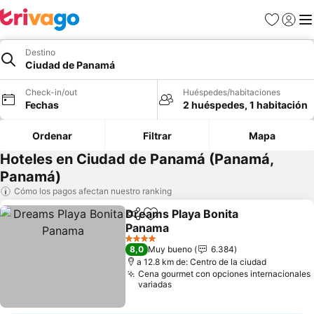
Favoritos
Iniciar 
Me
Destino
Ciudad de Panamá
Check-in/out
Huéspedes/habitaciones
Fechas
2 huéspedes, 1 habitación
Ordenar
Filtrar
Mapa
Hoteles en Ciudad de Panamá (Panamá,
Panamá)
Cómo los pagos afectan nuestro ranking
Dreams Playa Bonita
Compartir
Agregar a favoritos
Panama
Ver precios
4 Estrellas
8,0
Muy bueno
6.384
a 12.8 km de: Centro de la ciudad
Cena gourmet con opciones internacionales
variadas