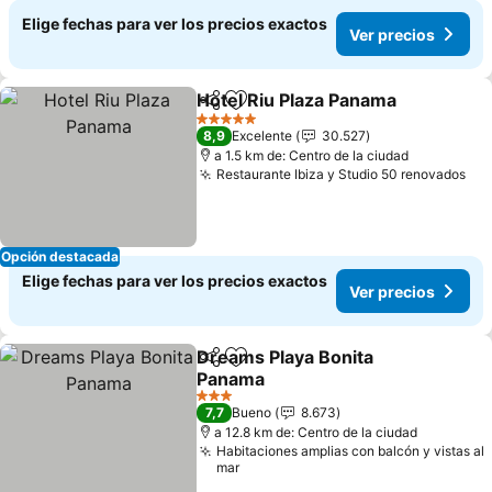
Elige fechas para ver los precios exactos
Ver precios
Hotel Riu Plaza Panama
Compartir
Agregar a favoritos
Ver
5 Estrellas
8,9
Excelente
30.527
a 1.5 km de: Centro de la ciudad
Restaurante Ibiza y Studio 50 renovados
Ver
Opción destacada
Elige fechas para ver los precios exactos
Ver precios
Dreams Playa Bonita
Compartir
Agregar a favoritos
Panama
Ver precios
3 Estrellas
7,7
Bueno
8.673
a 12.8 km de: Centro de la ciudad
Habitaciones amplias con balcón y vistas al
mar