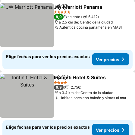
JW Marriott Panama
Compartir
Agregar a favoritos
Ver p
5 Estrellas
8,9
Excelente
6.412
a 2.5 km de: Centro de la ciudad
Auténtica cocina panameña en MASI
Ver p
Elige fechas para ver los precios exactos
Ver precios
Innfiniti Hotel & Suites
Compartir
Agregar a favoritos
Ver 
4 Estrellas
6,9
2.756
a 3.4 km de: Centro de la ciudad
Habitaciones con balcón y vistas al mar
Ver
Elige fechas para ver los precios exactos
Ver precios