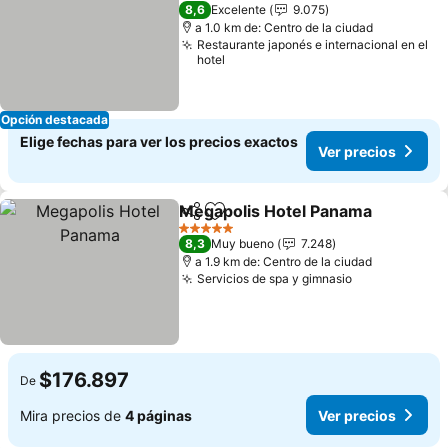
3 Estrellas
8,6
Excelente
9.075
a 1.0 km de: Centro de la ciudad
Restaurante japonés e internacional en el
hotel
Opción destacada
Elige fechas para ver los precios exactos
Ver precios
Megapolis Hotel Panama
Compartir
Agregar a favoritos
V
5 Estrellas
8,3
Muy bueno
7.248
a 1.9 km de: Centro de la ciudad
Servicios de spa y gimnasio
Ver precios
$176.897
De
Mira precios de
4 páginas
Ver precios