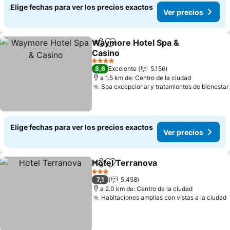
Elige fechas para ver los precios exactos
Ver precios
Waymore Hotel Spa &
Compartir
Agregar a favoritos
Casino
Ver precios
4 Estrellas
8,6
Excelente
5.156
a 1.5 km de: Centro de la ciudad
Spa excepcional y tratamientos de bienestar
Elige fechas para ver los precios exactos
Ver precios
Hotel Terranova
Compartir
Agregar a favoritos
Ver precio
3 Estrellas
7,1
5.458
a 2.0 km de: Centro de la ciudad
Habitaciones amplias con vistas a la ciudad