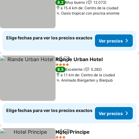
8,2
Muy bueno
12.072
a 15.4 km de: Centro de la ciudad
Oasis tropical con piscina enorme
Ver prec
Elige fechas para ver los precios exactos
Ver precios
Riande Urban Hotel
Compartir
Agregar a favoritos
Ver pr
4 Estrellas
8,5
Excelente
5.282
a 1.1 km de: Centro de la ciudad
Animado Biergarten y Bierpub
Ver precio
Elige fechas para ver los precios exactos
Ver precios
Hotel Principe
Compartir
Agregar a favoritos
Ver precios