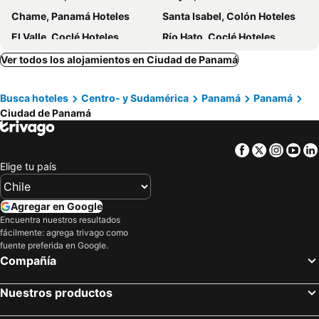
B&B Panama Guesthouse
Metro Hotel Panama
Chame, Panamá Hoteles
Santa Isabel, Colón Hoteles
Victoria Hotel and Suites Panama
Hotel Costa Inn
El Valle, Coclé Hoteles
Río Hato, Coclé Hoteles
The Balboa Inn
Summit Rainforest Golf Resort & All Inclusive
Colón, Colón Hoteles
Arraiján, Panamá Hoteles
Ver todos los alojamientos en Ciudad de Panamá
Hotel Hsr
Hotel Doral
Portobelo, Colón Hoteles
Victoriano Lorenzo, Panamá Hoteles
Marriott Panama Hotel
Hotel Benidorm Panama
Busca hoteles
Centro- y Sudamérica
Panamá
Panamá
Gamboa, Colón Hoteles
Isla Contadora, Panamá Hoteles
Posada 1914
Hostal Cigarra
Ciudad de Panamá
Pacora, Panamá Hoteles
Bocas del Toro, Bocas del Toro Hoteles
Bastimentos, Bocas del Toro Hoteles
Boca Chica, Chiriquí Hoteles
Facebook
Twitter
Insta
Yo
David, Chiriquí Hoteles
Bajo Boquete, Chiriquí Hoteles
Elige tu país
Agregar en Google
Encuentra nuestros resultados
fácilmente: agrega trivago como
fuente preferida en Google.
Compañía
Nuestros productos