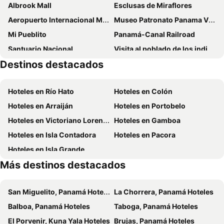
Albrook Mall
Esclusas de Miraflores
Best Western Plus Panama Zen Hotel
Le Méridien Panama
Aeropuerto Internacional Marcos A Gelabert o Albrook
Museo Patronato Panama Viejo
Waymore Hotel Spa & Casino
Wyndham Garden Panama Centro
Mi Pueblito
Panamá-Canal Railroad
The Executive Hotel
Hotel Caribe
Santuario Nacional
Visita al poblado de los indios Emberá
Studio Coliving Suite
Hotel Coral Suites
Destinos destacados
Archaeological site of Old Panama
Gran Terminal Nacional de Transporte de Albrook
Hotel Ojos Del Rio
Renaissance Panama City Hotel
Hipódromo Presidente Remón
Hilton Panama
Aloft by Marriott Panama
Hoteles en Río Hato
Hoteles en Colón
Best Western El Dorado Panama Hotel
Exe Oriental Panamá
Hoteles en Arraiján
Hoteles en Portobelo
Courtyard by Marriott Panama Metromall
Intercontinental Hotels Miramar Panama By Ihg
Hoteles en Victoriano Lorenzo
Hoteles en Gamboa
Hotel Tower House Suites
Innfiniti Hotel & Suites
Hoteles en Isla Contadora
Hoteles en Pacora
Sortis Hotel, Spa & Casino, Autograph Collection
Crowne Plaza Panama By Ihg
Hoteles en Isla Grande
W Panama
Riande Aeropuerto Hotel Casino
Más destinos destacados
Hotel Casa Panama
Residence Inn by Marriott Panama City
Hotel Milan
Waldorf Astoria Panama
San Miguelito, Panamá Hoteles
La Chorrera, Panamá Hoteles
Global Hotel Panama
Hotel Parador
Balboa, Panamá Hoteles
Taboga, Panamá Hoteles
Toscana Inn Hotel
Hotel Marbella
El Porvenir, Kuna Yala Hoteles
Brujas, Panamá Hoteles