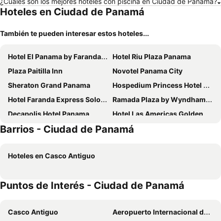
¿Cuáles son los mejores hoteles con piscina en Ciudad de Panamá?
Hoteles en Ciudad de Panamá
También te pueden interesar estos hoteles...
Hotel El Panama by Faranda Grand, a member of Radisson Individuals
Hotel Riu Plaza Panama
Plaza Paitilla Inn
Novotel Panama City
Sheraton Grand Panama
Hospedium Princess Hotel Panamá
Hotel Faranda Express Soloy and Casino, a member of Radisson Individuals
Ramada Plaza by Wyndham Panama Punta Pacifica
Decapolis Hotel Panama
Hotel Las Americas Golden Tower Panamá
Barrios - Ciudad de Panamá
The Westin Playa Bonita Panama
Hotel Grand International
Hotel Principe
Holiday Inn Panama Distrito Financiero by IHG
Hoteles en Casco Antiguo
Central Hotel Panama Casco Viejo
Holiday Inn Panama Canal By Ihg
Radisson Hotel Panama Canal
Hampton By Hilton Panama
Puntos de Interés - Ciudad de Panamá
Riande Urban Hotel
Megapolis Hotel Panama
Courtyard by Marriott Panama Multiplaza Mall
TRYP by Wyndham Panama Centro
Casco Antiguo
Aeropuerto Internacional de Tocumen
Crowne Plaza Panama Airport by IHG
Hotel Dann Carlton Marin Place Panama Financial District