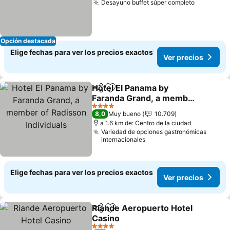
Desayuno buffet súper completo
Ver prec
Opción destacada
Elige fechas para ver los precios exactos
Ver precios
Hotel El Panama by
Compartir
Agregar a favoritos
Faranda Grand, a member
of Radisson Individuals
Ver precios
4 Estrellas
8,0
Muy bueno
10.709
a 1.6 km de: Centro de la ciudad
Variedad de opciones gastronómicas
internacionales
Elige fechas para ver los precios exactos
Ver precios
Riande Aeropuerto Hotel
Compartir
Agregar a favoritos
Casino
Ver precios
4 Estrellas