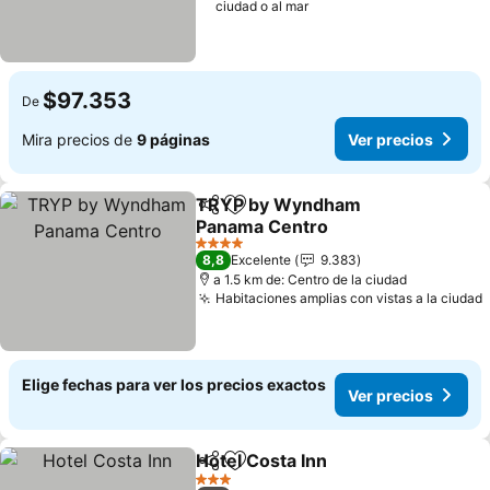
ciudad o al mar
$97.353
De
Mira precios de
9 páginas
Ver precios
TRYP by Wyndham
Compartir
Agregar a favoritos
Panama Centro
Ver precios
4 Estrellas
8,8
Excelente
9.383
a 1.5 km de: Centro de la ciudad
Habitaciones amplias con vistas a la ciudad
Elige fechas para ver los precios exactos
Ver precios
Hotel Costa Inn
Compartir
Agregar a favoritos
Ver precio
3 Estrellas