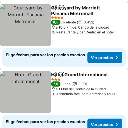
Courtyard by Marriott
Compartir
Agregar a favoritos
Panama Metromall
Ver precios
4 Estrellas
8,8
Excelente
3.452
a 10.0 km de: Centro de la ciudad
Restaurante y bar Centro en el hotel
Ver pr
Elige fechas para ver los precios exactos
Ver precios
Hotel Grand International
Compartir
Agregar a favoritos
V
3 Estrellas
7,5
Bueno
3.091
a 1.1 km de: Centro de la ciudad
Asistencia fácil para entradas y tours
Ver p
Elige fechas para ver los precios exactos
Ver precios