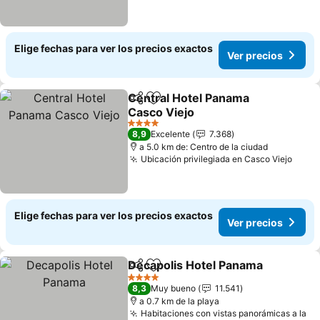
Elige fechas para ver los precios exactos
Ver precios
Central Hotel Panama
Compartir
Agregar a favoritos
Casco Viejo
Ver precios
4 Estrellas
8,9
Excelente
7.368
a 5.0 km de: Centro de la ciudad
Ubicación privilegiada en Casco Viejo
Ver p
Elige fechas para ver los precios exactos
Ver precios
Decapolis Hotel Panama
Compartir
Agregar a favoritos
Ve
4 Estrellas
8,3
Muy bueno
11.541
a 0.7 km de la playa
Habitaciones con vistas panorámicas a la