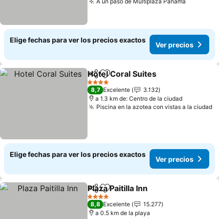
A un paso de Multiplaza Panamá
Ver prec
Elige fechas para ver los precios exactos
Ver precios
Hotel Coral Suites
Compartir
Agregar a favoritos
Ver prec
4 Estrellas
8,7
Excelente
3.132
a 1.3 km de: Centro de la ciudad
Piscina en la azotea con vistas a la ciudad
V
Elige fechas para ver los precios exactos
Ver precios
Plaza Paitilla Inn
Compartir
Agregar a favoritos
Ver precio
4 Estrellas
8,8
Excelente
15.277
a 0.5 km de la playa