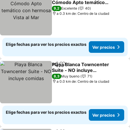
Cómodo Apto temático
con hermosa Vista al Mar
9,2
Excelente
40
a 0.3 km de: Centro de la ciudad
Elige fechas para ver los precios exactos
Ver precios
Playa Blanca Towncenter
Compartir
Agregar a favoritos
Suite - NO incluye
comidas
8,3
Muy bueno
71
a 0.0 km de: Centro de la ciudad
Elige fechas para ver los precios exactos
Ver precios