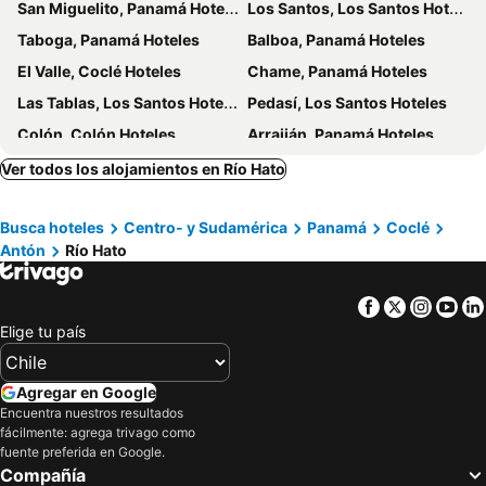
San Miguelito, Panamá Hoteles
Los Santos, Los Santos Hoteles
Taboga, Panamá Hoteles
Balboa, Panamá Hoteles
El Valle, Coclé Hoteles
Chame, Panamá Hoteles
Las Tablas, Los Santos Hoteles
Pedasí, Los Santos Hoteles
Colón, Colón Hoteles
Arraiján, Panamá Hoteles
Aguadulce, Coclé Hoteles
Gamboa, Colón Hoteles
Ver todos los alojamientos en Río Hato
Akua Yala, Kuna de Madugandí Hoteles
San Carlos, Panamá Hoteles
Busca hoteles
Centro- y Sudamérica
Panamá
Coclé
Pacora, Panamá Hoteles
La Chorrera, Panamá Hoteles
Antón
Río Hato
Ciudad de Panamá, Panamá Hoteles
Bocas del Toro, Bocas del Toro Hoteles
Bastimentos, Bocas del Toro Hoteles
Boca Chica, Chiriquí Hoteles
Facebook
Twitter
Insta
Yo
David, Chiriquí Hoteles
Bajo Boquete, Chiriquí Hoteles
Elige tu país
Agregar en Google
Encuentra nuestros resultados
fácilmente: agrega trivago como
fuente preferida en Google.
Compañía