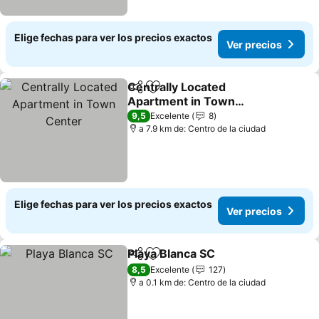
Elige fechas para ver los precios exactos
Ver precios
Centrally Located
Compartir
Agregar a favoritos
Apartment in Town
Center
9,5
Excelente
8
a 7.9 km de: Centro de la ciudad
Elige fechas para ver los precios exactos
Ver precios
Playa Blanca SC
Compartir
Agregar a favoritos
8,5
Excelente
127
a 0.1 km de: Centro de la ciudad