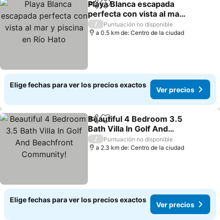
Playa Blanca escapada
Compartir
Agregar a favoritos
perfecta con vista al mar
y piscina en Río Hato
/
Puntuación no disponible
a 0.5 km de: Centro de la ciudad
Elige fechas para ver los precios exactos
Ver precios
Beautiful 4 Bedroom 3.5
Compartir
Agregar a favoritos
Bath Villa In Golf And
Beachfront Community!
/
Puntuación no disponible
a 2.3 km de: Centro de la ciudad
Elige fechas para ver los precios exactos
Ver precios