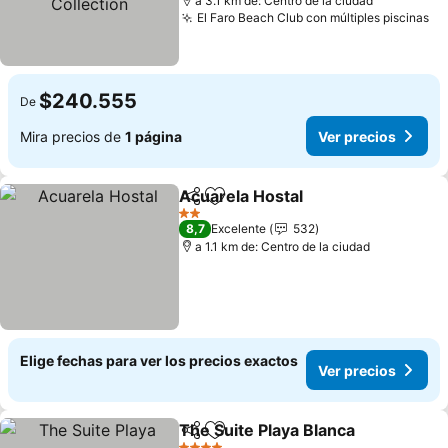
a 3.1 km de: Centro de la ciudad
El Faro Beach Club con múltiples piscinas
$240.555
De
Mira precios de
1 página
Ver precios
Acuarela Hostal
Compartir
Agregar a favoritos
2 Estrellas
8,7
Excelente
532
a 1.1 km de: Centro de la ciudad
Elige fechas para ver los precios exactos
Ver precios
The Suite Playa Blanca
Compartir
Agregar a favoritos