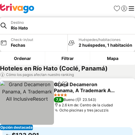
Favoritos
Iniciar 
Me
Destino
Río Hato
Check-in/out
Huéspedes/habitaciones
Fechas
2 huéspedes, 1 habitación
Ordenar
Filtrar
Mapa
Hoteles en Río Hato (Coclé, Panamá)
Cómo los pagos afectan nuestro ranking
Grand Decameron
Compartir
Agregar a favoritos
Panama, A Trademark All
InclusiveResort
4 Estrellas
7,8
Bueno
23.543
a 2.6 km de: Centro de la ciudad
Ocho piscinas y tres jacuzzis
Opción destacada