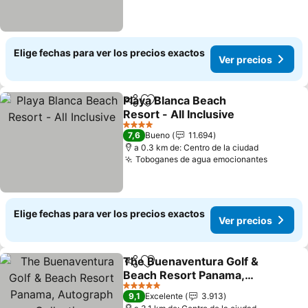
Elige fechas para ver los precios exactos
Ver precios
Playa Blanca Beach
Compartir
Agregar a favoritos
Resort - All Inclusive
4 Estrellas
7,6
Bueno
11.694
a 0.3 km de: Centro de la ciudad
Toboganes de agua emocionantes
Elige fechas para ver los precios exactos
Ver precios
The Buenaventura Golf &
Compartir
Agregar a favoritos
Beach Resort Panama,
Autograph Collection
5 Estrellas
9,1
Excelente
3.913