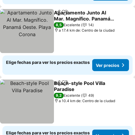
Apartamento Junto Al
Compartir
Agregar a favoritos
Mar. Magnífico. Panamá
Oeste. Playa Corona
8,5
Excelente
14
a 17.4 km de: Centro de la ciudad
Elige fechas para ver los precios exactos
Ver precios
Beach-style Pool Villa
Compartir
Agregar a favoritos
Paradise
9,2
Excelente
49
a 10.4 km de: Centro de la ciudad
Elige fechas para ver los precios exactos