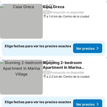
Casa Greca
Compartir
Agregar a favoritos
/
Puntuación no disponible
a 1.4 km de: Centro de la ciudad
Elige fechas para ver los precios exactos
Ver precios
Stunning 2-bedroom
Compartir
Agregar a favoritos
Apartment In Marina
Village
/
Puntuación no disponible
a 2.2 km de: Centro de la ciudad
Elige fechas para ver los precios exactos
Ver precios