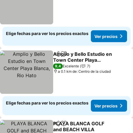
Elige fechas para ver los precios exactos
Ver precios
Amplio y Bello Estudio en
Compartir
Agregar a favoritos
Town Center Playa
Blanca, Rio Hato
9,4
Excelente
7
a 0.1 km de: Centro de la ciudad
Elige fechas para ver los precios exactos
Ver precios
PLAYA BLANCA GOLF
Compartir
Agregar a favoritos
and BEACH VILLA