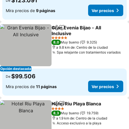
$123.091
De
Mira precios de
9 páginas
Ver precios
Gran Evenia Bijao - All
Compartir
Agregar a favoritos
Inclusive
5 Estrellas
8,0
Muy bueno
9.325
a 9.8 km de: Centro de la ciudad
Spa relajante con tratamientos variados
Opción destacada
$99.506
De
Mira precios de
11 páginas
Ver precios
Hotel Riu Playa Blanca
Compartir
Agregar a favoritos
4 Estrellas
8,3
Muy bueno
19.759
a 1.9 km de: Centro de la ciudad
Acceso exclusivo a la playa