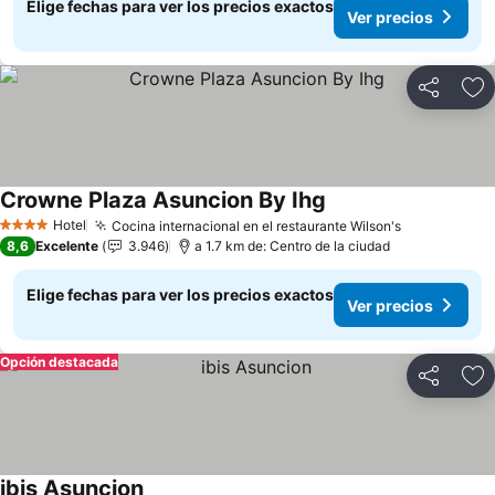
Elige fechas para ver los precios exactos
Ver precios
Compartir
Ag
Crowne Plaza Asuncion By Ihg
Ver precios
Hotel
Cocina internacional en el restaurante Wilson's
Ver precios
4 Estrellas
8,6
Excelente
3.946
a 1.7 km de: Centro de la ciudad
Elige fechas para ver los precios exactos
Ver precios
Opción destacada
Compartir
Ag
ibis Asuncion