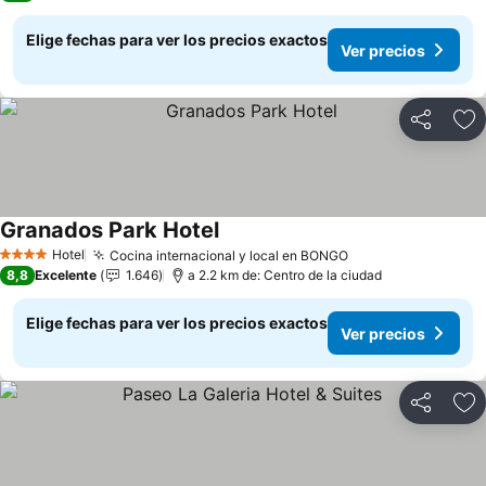
Elige fechas para ver los precios exactos
Ver precios
Compartir
Ag
Granados Park Hotel
Ver precios
Hotel
Cocina internacional y local en BONGO
Ver precios
4 Estrellas
8,8
Excelente
1.646
a 2.2 km de: Centro de la ciudad
Elige fechas para ver los precios exactos
Ver precios
Compartir
Ag