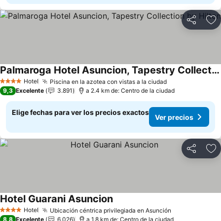
Compartir
Ag
Palmaroga Hotel Asuncion, Tapestry Collection by Hilton
Ver precios
Hotel
Piscina en la azotea con vistas a la ciudad
Ver precios
4 Estrellas
9,3
Excelente
3.891
a 2.4 km de: Centro de la ciudad
Elige fechas para ver los precios exactos
Ver precios
Compartir
Ag
Hotel Guarani Asuncion
Ver precios
Hotel
Ubicación céntrica privilegiada en Asunción
Ver precios
4 Estrellas
8,8
Excelente
6.026
a 1.8 km de: Centro de la ciudad