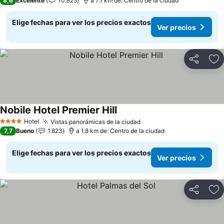
8,6
Excelente
10.825
a 7.1 km de: Centro de la ciudad
Elige fechas para ver los precios exactos
Ver precios
Compartir
Ag
Nobile Hotel Premier Hill
Ver precios
Hotel
Vistas panorámicas de la ciudad
Ver precios
4 Estrellas
7,7
Bueno
1.823
a 1.8 km de: Centro de la ciudad
Elige fechas para ver los precios exactos
Ver precios
Compartir
Ag