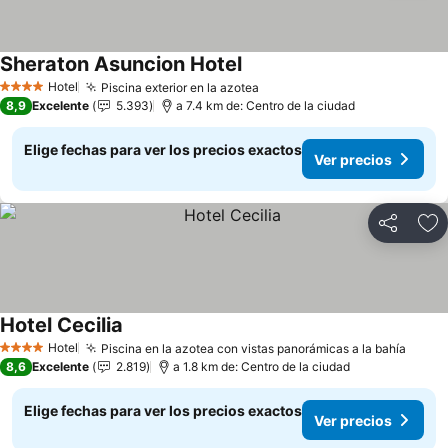
Sheraton Asuncion Hotel
Ver precios
Hotel
Piscina exterior en la azotea
Ver precios
4 Estrellas
8,9
Excelente
5.393
a 7.4 km de: Centro de la ciudad
Elige fechas para ver los precios exactos
Ver precios
Compartir
Ag
Hotel Cecilia
Ver precios
Hotel
Piscina en la azotea con vistas panorámicas a la bahía
Ver p
4 Estrellas
8,6
Excelente
2.819
a 1.8 km de: Centro de la ciudad
Elige fechas para ver los precios exactos
Ver precios