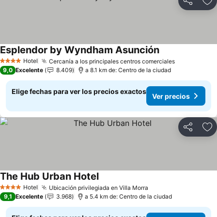
Compartir
Ag
Esplendor by Wyndham Asunción
Ver precios
Hotel
Cercanía a los principales centros comerciales
Ver precios
4 Estrellas
9,0
Excelente
8.409
a 8.1 km de: Centro de la ciudad
Elige fechas para ver los precios exactos
Ver precios
Compartir
Ag
The Hub Urban Hotel
Ver precios
Hotel
Ubicación privilegiada en Villa Morra
Ver precios
4 Estrellas
9,1
Excelente
3.968
a 5.4 km de: Centro de la ciudad