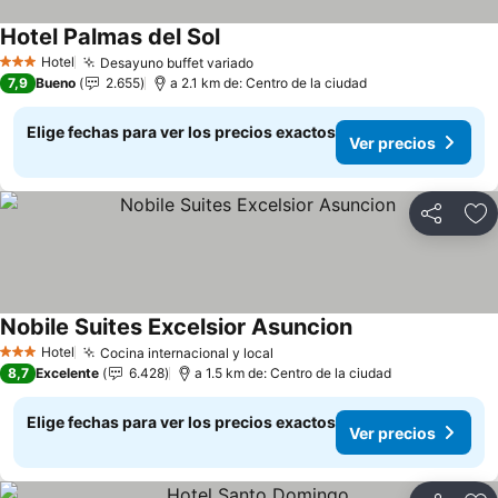
Hotel Palmas del Sol
Ver precios
Hotel
Desayuno buffet variado
Ver precios
3 Estrellas
7,9
Bueno
2.655
a 2.1 km de: Centro de la ciudad
Elige fechas para ver los precios exactos
Ver precios
Compartir
Ag
Nobile Suites Excelsior Asuncion
Ver precios
Hotel
Cocina internacional y local
Ver precios
3 Estrellas
8,7
Excelente
6.428
a 1.5 km de: Centro de la ciudad
Elige fechas para ver los precios exactos
Ver precios