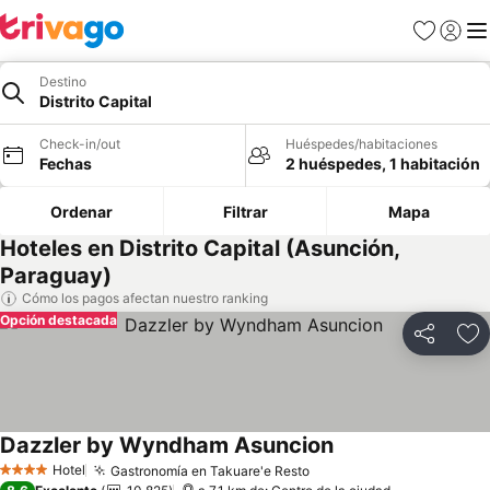
Favoritos
Iniciar 
Me
Destino
Distrito Capital
Check-in/out
Huéspedes/habitaciones
Fechas
2 huéspedes, 1 habitación
Ordenar
Filtrar
Mapa
Hoteles en Distrito Capital (Asunción,
Paraguay)
Cómo los pagos afectan nuestro ranking
Opción destacada
Compartir
Ag
Dazzler by Wyndham Asuncion
Ver precios
Hotel
Gastronomía en Takuare'e Resto
Ver precios
4 Estrellas