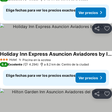
Elige fechas para ver los precios exactos
Ver precios
Compartir
Ag
Holiday Inn Express Asuncion Aviadores by IHG
Ver precios
Hotel
Piscina en la azotea
Ver precios
3 Estrellas
9,4
Excelente
4.294
a 8.2 km de: Centro de la ciudad
Elige fechas para ver los precios exactos
Ver precios
Compartir
Ag