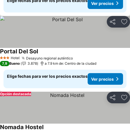
Elige fechas para ver los precios exactos
Ver precios
Compartir
Ag
Portal Del Sol
Ver precios
Hotel
Desayuno regional auténtico
Ver precios
3 Estrellas
7,9
Bueno
3.878
a 7.9 km de: Centro de la ciudad
Elige fechas para ver los precios exactos
Ver precios
Opción destacada
Compartir
Ag
Nomada Hostel