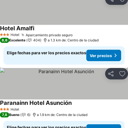
Compartir
Ag
Hotel Amalfi
Ver precios
Hotel
Aparcamiento privado seguro
Ver precios
3 Estrellas
8,6
Excelente
404
a 1.3 km de: Centro de la ciudad
Elige fechas para ver los precios exactos
Ver precios
Compartir
Ag
Paranainn Hotel Asunción
Ver precios
Hotel
3 Estrellas
7,8
Bueno
6
a 1.9 km de: Centro de la ciudad
Elige fechas para ver los precios exactos