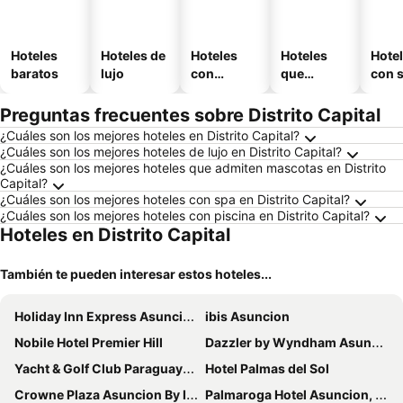
Hoteles
Hoteles de
Hoteles
Hoteles
Hote
baratos
lujo
con
que
con 
piscina
aceptan
mascotas
Preguntas frecuentes sobre Distrito Capital
¿Cuáles son los mejores hoteles en Distrito Capital?
¿Cuáles son los mejores hoteles de lujo en Distrito Capital?
¿Cuáles son los mejores hoteles que admiten mascotas en Distrito
Capital?
¿Cuáles son los mejores hoteles con spa en Distrito Capital?
¿Cuáles son los mejores hoteles con piscina en Distrito Capital?
Hoteles en Distrito Capital
También te pueden interesar estos hoteles...
Holiday Inn Express Asuncion Aviadores by IHG
ibis Asuncion
Nobile Hotel Premier Hill
Dazzler by Wyndham Asuncion
Yacht & Golf Club Paraguayo, a Tribute Portfolio Resort
Hotel Palmas del Sol
Crowne Plaza Asuncion By Ihg
Palmaroga Hotel Asuncion, Tapestry Collection by Hilton