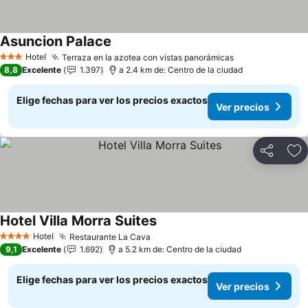
Asuncion Palace
Ver precios
Hotel
Terraza en la azotea con vistas panorámicas
Ver precios
3 Estrellas
8,8
Excelente
1.397
a 2.4 km de: Centro de la ciudad
Elige fechas para ver los precios exactos
Ver precios
Compartir
Ag
Hotel Villa Morra Suites
Ver precios
Hotel
Restaurante La Cava
Ver precios
4 Estrellas
9,1
Excelente
1.692
a 5.2 km de: Centro de la ciudad
Elige fechas para ver los precios exactos
Ver precios