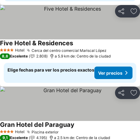
Compartir
Ag
Five Hotel & Residences
Ver precios
Hotel
Cerca del centro comercial Mariscal López
Ver precios
4 Estrellas
8,8
Excelente
2.808
a 5.9 km de: Centro de la ciudad
Elige fechas para ver los precios exactos
Ver precios
Compartir
Ag
Gran Hotel del Paraguay
Ver precios
Hotel
Piscina exterior
Ver precios
4 Estrellas
9,1
Excelente
4.195
a 2.5 km de: Centro de la ciudad