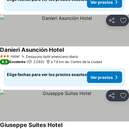
Ver precios
Compartir
Ag
Danieri Asunción Hotel
Ver precios
Hotel
Desayuno bufé americano diario
Ver precios
3 Estrellas
8,5
Excelente
2.063
a 7.6 km de: Centro de la ciudad
Elige fechas para ver los precios exactos
Ver precios
Compartir
Ag
Giuseppe Suites Hotel
Ver precios