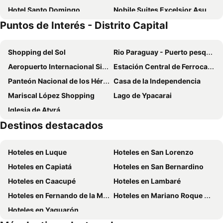
Hotel Santo Domingo
Nobile Suites Excelsior Asuncion
Puntos de Interés - Distrito Capital
Tryp by Wyndham Asuncion
Portal Del Sol
Five Hotel & Residences
Hilton Garden Inn Asuncion Aviadores del Chaco
Shopping del Sol
Rio Paraguay - Puerto pesquero
Hotel Cecilia
Aloft Asuncion
Aeropuerto Internacional Silvio Pettirossi
Estación Central de Ferrocarril
Sheraton Asuncion Hotel
Hotel Guarani Asuncion
Panteón Nacional de los Héroes
Casa de la Independencia
SBS Hotel & Spa
Hotel Amalfi
Mariscal López Shopping
Lago de Ypacarai
Esplendor by Wyndham Asunción
Gran Hotel del Paraguay
Iglesia de Atyrá
Gran Hotel Parana
Hotel Westfalenhaus
Destinos destacados
Madre Natura
Faro Norte Suites
The Hub Urban Hotel
Granados Park Hotel
Hoteles en Luque
Hoteles en San Lorenzo
Asuncion Palace
Factoria Hotel
Hoteles en Capiatá
Hoteles en San Bernardino
Hotel Le Pelican
Danieri Asunción Hotel
Hoteles en Caacupé
Hoteles en Lambaré
Giuseppe Suites Hotel
Zielo Hotel
Hoteles en Fernando de la Mora
Hoteles en Mariano Roque Alonso
La Mision Hotel Boutique
CENTRAL RIVIERA HOTEL Asunción
Hoteles en Yaguarón
Paseo La Galeria Hotel & Suites
Hassler