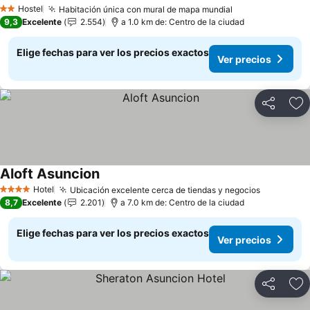
Ver precios
Hostel
Habitación única con mural de mapa mundial
Ver precios
2 Estrellas
9,3
Excelente
2.554
a 1.0 km de: Centro de la ciudad
Elige fechas para ver los precios exactos
Ver precios
Compartir
Ag
Aloft Asuncion
Ver precios
Hotel
Ubicación excelente cerca de tiendas y negocios
Ver preci
4 Estrellas
8,7
Excelente
2.201
a 7.0 km de: Centro de la ciudad
Elige fechas para ver los precios exactos
Ver precios
Compartir
Ag