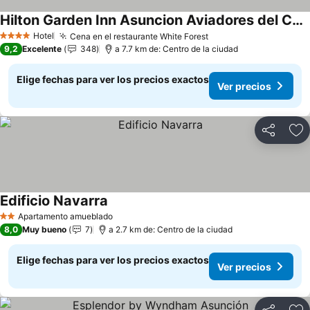
Hilton Garden Inn Asuncion Aviadores del Chaco
Ver precios
Hotel
Cena en el restaurante White Forest
Ver precios
4 Estrellas
9,2
Excelente
348
a 7.7 km de: Centro de la ciudad
Elige fechas para ver los precios exactos
Ver precios
Compartir
Ag
Edificio Navarra
Ver precios
Apartamento amueblado
2 Estrellas
8,0
Muy bueno
7
a 2.7 km de: Centro de la ciudad
Elige fechas para ver los precios exactos
Ver precios