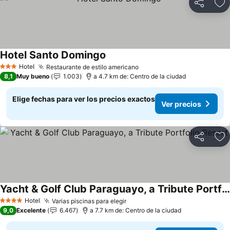
Compartir
Ag
Hotel Santo Domingo
Ver precios
Hotel
Restaurante de estilo americano
Ver precios
3 Estrellas
8,1
Muy bueno
1.003
a 4.7 km de: Centro de la ciudad
Elige fechas para ver los precios exactos
Ver precios
Compartir
Ag
Yacht & Golf Club Paraguayo, a Tribute Portfolio Resort
Ver precios
Hotel
Varias piscinas para elegir
Ver precios
4 Estrellas
9,0
Excelente
6.467
a 7.7 km de: Centro de la ciudad