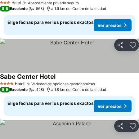
Hotel
Aparcamiento privado seguro
Ver precios
3 Estrellas
8,6
Excelente
563
a 1.9 km de: Centro de la ciudad
Elige fechas para ver los precios exactos
Ver precios
Compartir
Ag
Sabe Center Hotel
Ver precios
Hotel
Variedad de opciones gastronómicas
Ver precios
4 Estrellas
8,9
Excelente
428
a 1.8 km de: Centro de la ciudad
Elige fechas para ver los precios exactos
Ver precios
Compartir
Ag