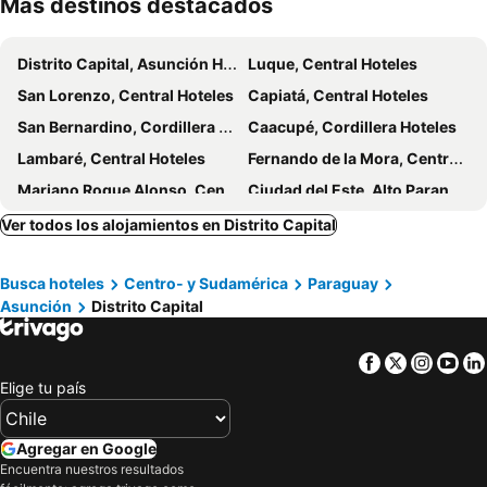
Más destinos destacados
Paramanta Lifestyle Hotel
Hotel Maison Suisse
Hotel Santo Domingo
Hotel Bristol
Distrito Capital, Asunción Hoteles
Luque, Central Hoteles
Mandala
Tapu'a Departamentos
San Lorenzo, Central Hoteles
Capiatá, Central Hoteles
ÚNICO - Stay & Residences by AVA
Cuba linda
San Bernardino, Cordillera Hoteles
Caacupé, Cordillera Hoteles
Comfortable Villa Morra Loft
Hotel Las Residentas
Lambaré, Central Hoteles
Fernando de la Mora, Central Hoteles
Sabe Center Hotel
Divina Tower Apart Hotel
Mariano Roque Alonso, Central Hoteles
Ciudad del Este, Alto Paraná Hoteles
Das Heim Hotel
Ross Char Hotel
Villarrica, Guairá Hoteles
Encarnación, Itapúa Hoteles
Ver todos los alojamientos en Distrito Capital
Habitación en casa zona Asunción
Hernandaríaz, Alto Paraná Hoteles
Busca hoteles
Centro- y Sudamérica
Paraguay
Asunción
Distrito Capital
Facebook
Twitter
Insta
Yo
Elige tu país
Agregar en Google
Encuentra nuestros resultados