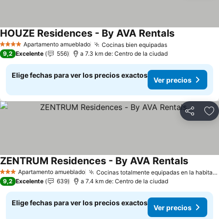
HOUZE Residences - By AVA Rentals
Ver precios
Apartamento amueblado
Cocinas bien equipadas
Ver precios
4 Estrellas
9,2
Excelente
556
a 7.3 km de: Centro de la ciudad
Elige fechas para ver los precios exactos
Ver precios
Compartir
Ag
ZENTRUM Residences - By AVA Rentals
Ver prec
Apartamento amueblado
Cocinas totalmente equipadas en la habitación
3 Estrellas
9,2
Excelente
639
a 7.4 km de: Centro de la ciudad
Elige fechas para ver los precios exactos
Ver precios