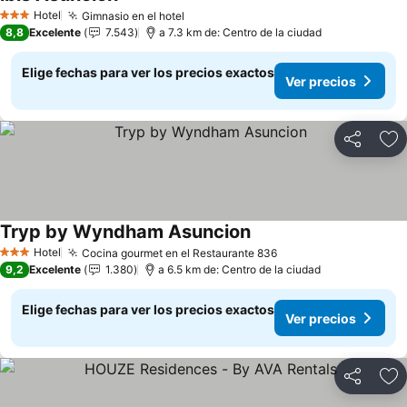
Ver precios
Hotel
Gimnasio en el hotel
Ver precios
3 Estrellas
8,8
Excelente
7.543
a 7.3 km de: Centro de la ciudad
Elige fechas para ver los precios exactos
Ver precios
Compartir
Ag
Tryp by Wyndham Asuncion
Ver precios
Hotel
Cocina gourmet en el Restaurante 836
Ver precios
3 Estrellas
9,2
Excelente
1.380
a 6.5 km de: Centro de la ciudad
Elige fechas para ver los precios exactos
Ver precios
Compartir
Ag