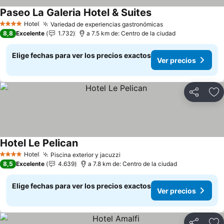
Paseo La Galeria Hotel & Suites
Ver precios
Hotel
Variedad de experiencias gastronómicas
Ver precios
4 Estrellas
8,8
Excelente
1.732
a 7.5 km de: Centro de la ciudad
Elige fechas para ver los precios exactos
Ver precios
Compartir
Ag
Hotel Le Pelican
Ver precios
Hotel
Piscina exterior y jacuzzi
Ver precios
4 Estrellas
8,5
Excelente
4.639
a 7.8 km de: Centro de la ciudad
Elige fechas para ver los precios exactos
Ver precios