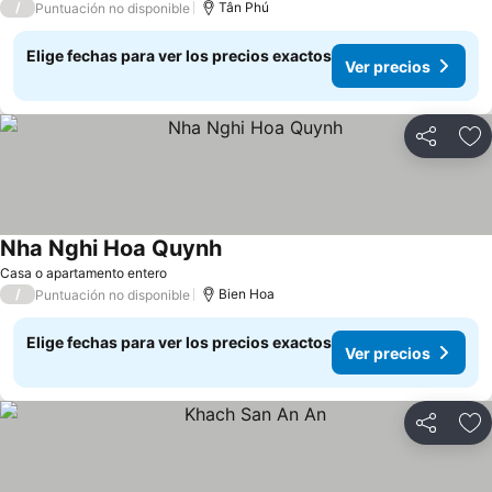
/
Tân Phú
Puntuación no disponible
Elige fechas para ver los precios exactos
Ver precios
Compartir
Ag
Nha Nghi Hoa Quynh
Ver precios
Casa o apartamento entero
/
Bien Hoa
Puntuación no disponible
Elige fechas para ver los precios exactos
Ver precios
Compartir
Ag