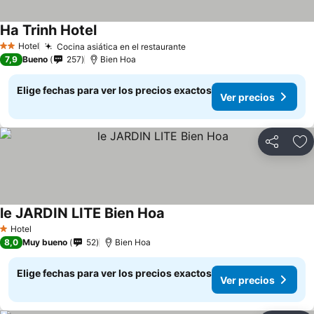
Ha Trinh Hotel
Ver precios
Hotel
Cocina asiática en el restaurante
Ver precios
2 Estrellas
7,9
Bueno
257
Bien Hoa
Elige fechas para ver los precios exactos
Ver precios
Compartir
Ag
le JARDIN LITE Bien Hoa
Ver precios
Hotel
1 Estrellas
8,0
Muy bueno
52
Bien Hoa
Elige fechas para ver los precios exactos
Ver precios