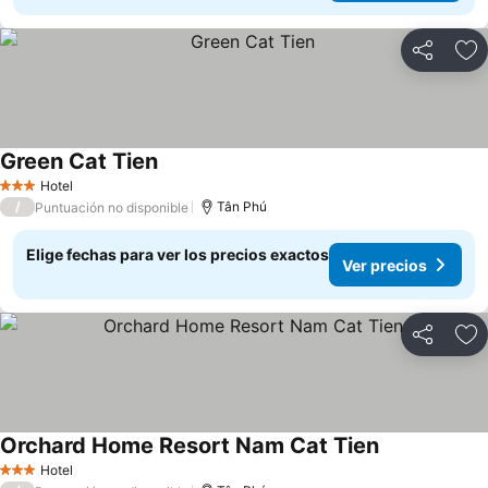
Compartir
Ag
Green Cat Tien
Ver precios
Hotel
3 Estrellas
/
Tân Phú
Puntuación no disponible
Elige fechas para ver los precios exactos
Ver precios
Compartir
Ag
Orchard Home Resort Nam Cat Tien
Ver precios
Hotel
3 Estrellas