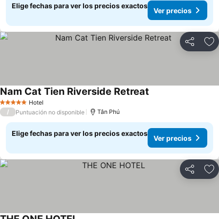
Elige fechas para ver los precios exactos
Ver precios
Compartir
Ag
Nam Cat Tien Riverside Retreat
Ver precios
Hotel
5 Estrellas
/
Tân Phú
Puntuación no disponible
Elige fechas para ver los precios exactos
Ver precios
Compartir
Ag