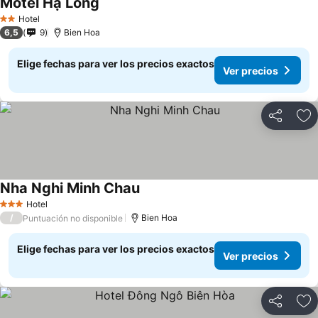
Motel Hạ Long
Ver precios
Hotel
2 Estrellas
6,5
9
Bien Hoa
Elige fechas para ver los precios exactos
Ver precios
Compartir
Ag
Nha Nghi Minh Chau
Ver precios
Hotel
3 Estrellas
/
Bien Hoa
Puntuación no disponible
Elige fechas para ver los precios exactos
Ver precios
Compartir
Ag