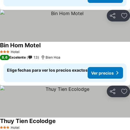
Compartir
Ag
Bin Hom Motel
Ver precios
Hotel
3 Estrellas
8,6
Excelente
13
Bien Hoa
Elige fechas para ver los precios exactos
Ver precios
Compartir
Ag
Thuy Tien Ecolodge
Ver precios
Hotel
3 Estrellas