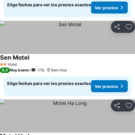
Elige fechas para ver los precios exactos
Ver precios
Compartir
Ag
Sen Motel
Ver precios
Hotel
2 Estrellas
8,0
Muy bueno
175
Bien Hoa
Elige fechas para ver los precios exactos
Ver precios
Compartir
Ag