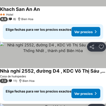
Khach San An An
Ver precios
Hotel
2 Estrellas
6,8
8
Bien Hoa
Elige fechas para ver los precios exactos
Ver precios
Compartir
Ag
Nhà nghỉ 2552, đường D4 , KDC Võ Thị Sáu , phường Thống Nhất , thành phố Biên Hòa
Ver precios
Casa de huéspedes
7,3
11
Bien Hoa
Elige fechas para ver los precios exactos
Ver precios