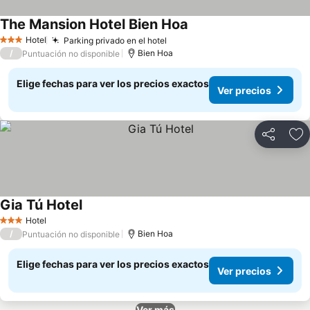
The Mansion Hotel Bien Hoa
Ver precios
Hotel
Parking privado en el hotel
Ver precios
3 Estrellas
/
Bien Hoa
Puntuación no disponible
Elige fechas para ver los precios exactos
Ver precios
Compartir
Ag
Gia Tú Hotel
Ver precios
Hotel
3 Estrellas
/
Bien Hoa
Puntuación no disponible
Elige fechas para ver los precios exactos
Ver precios
Ver más