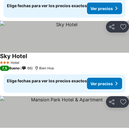
Elige fechas para ver los precios exactos
Ver precios
Compartir
Ag
Sky Hotel
Ver precios
Hotel
3 Estrellas
7,5
Bueno
66
Bien Hoa
Elige fechas para ver los precios exactos
Ver precios
Compartir
Ag