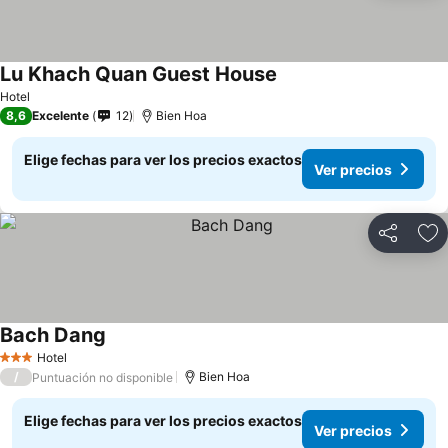
Lu Khach Quan Guest House
Ver precios
Hotel
8,6
Excelente
12
Bien Hoa
Elige fechas para ver los precios exactos
Ver precios
Compartir
Ag
Bach Dang
Ver precios
Hotel
3 Estrellas
/
Bien Hoa
Puntuación no disponible
Elige fechas para ver los precios exactos
Ver precios