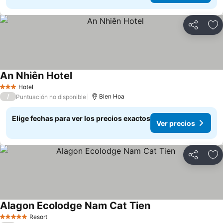
Compartir
Ag
An Nhiên Hotel
Ver precios
Hotel
3 Estrellas
/
Bien Hoa
Puntuación no disponible
Elige fechas para ver los precios exactos
Ver precios
Compartir
Ag
Alagon Ecolodge Nam Cat Tien
Ver precios
Resort
5 Estrellas