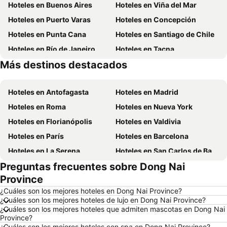
Hoteles en Buenos Aires
Hoteles en Viña del Mar
Hoteles en Puerto Varas
Hoteles en Concepción
Hoteles en Punta Cana
Hoteles en Santiago de Chile
Hoteles en Río de Janeiro
Hoteles en Tacna
Más destinos destacados
Hoteles en Curazao
Hoteles en Brasil
Hoteles en Antofagasta
Hoteles en Madrid
Hoteles en Roma
Hoteles en Nueva York
Hoteles en Florianópolis
Hoteles en Valdivia
Hoteles en París
Hoteles en Barcelona
Hoteles en La Serena
Hoteles en San Carlos de Bariloche
Preguntas frecuentes sobre Dong Nai
Hoteles en Miami Beach
Hoteles en Pucón
Province
Hoteles en Temuco
Hoteles en Puerto Montt
¿Cuáles son los mejores hoteles en Dong Nai Province?
Hoteles en Las Vegas
Hoteles en Calama
¿Cuáles son los mejores hoteles de lujo en Dong Nai Province?
¿Cuáles son los mejores hoteles que admiten mascotas en Dong Nai
Hoteles en Búzios
Hoteles en São Paulo
Province?
Hoteles en Aruba
Hoteles en Isla de Pascua
¿Cuáles son los mejores hoteles con spa en Dong Nai Province?