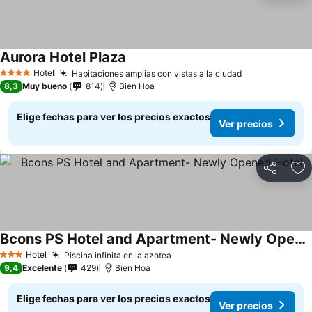
Aurora Hotel Plaza
Ver precios
Hotel
Habitaciones amplias con vistas a la ciudad
Ver precios
4 Estrellas
8,3
Muy bueno
814
Bien Hoa
Elige fechas para ver los precios exactos
Ver precios
Compartir
Ag
Bcons PS Hotel and Apartment- Newly Opened Hotel
Ver precios
Hotel
Piscina infinita en la azotea
Ver precios
3 Estrellas
9,4
Excelente
429
Bien Hoa
Elige fechas para ver los precios exactos
Ver precios