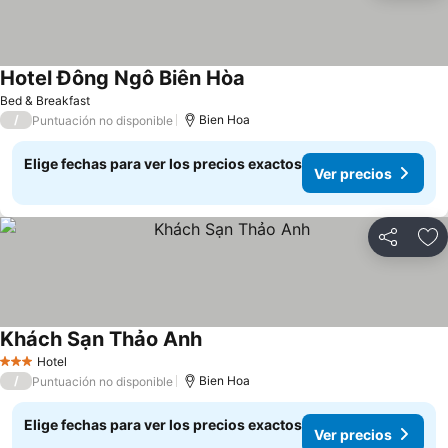
Hotel Đông Ngô Biên Hòa
Ver precios
Bed & Breakfast
/
Bien Hoa
Puntuación no disponible
Elige fechas para ver los precios exactos
Ver precios
Compartir
Ag
Khách Sạn Thảo Anh
Ver precios
Hotel
3 Estrellas
/
Bien Hoa
Puntuación no disponible
Elige fechas para ver los precios exactos
Ver precios