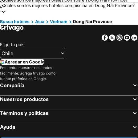
¿Cuáles son los mejores hoteles con piscina en Dong Nai Province?
Hoteles en República Dominicana
Hoteles en Lacio
Hoteles en Chiloé
Hoteles en Girona
Busca hoteles
Asia
Vietnam
Dong Nai Province
Hoteles en Chile
Hoteles en Costa Rica
Hoteles en Asunción
Hoteles en Provincia de Iquique
Facebook
Twitter
Insta
Yo
Hoteles en Isla Djerba
Hoteles en Beijing
Elige tu país
Hoteles en Puerto Plata
Hoteles en Curicó
Hoteles en Puerto Rico
Hoteles en Prefectura Tokio
Agregar en Google
Encuentra nuestros resultados
Hoteles en Provincia de San Antonio
Hoteles en Isla Margarita
fácilmente: agrega trivago como
Hoteles en Isla de Skiathos
fuente preferida en Google.
Compañía
Nuestros productos
Términos y políticas
Ayuda