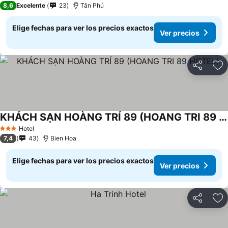
8,6
Excelente
23
Tân Phú
Elige fechas para ver los precios exactos
Ver precios
Compartir
Ag
KHÁCH SẠN HOÀNG TRÍ 89 (HOANG TRI 89 HOTEL)
Ver precios
Hotel
3 Estrellas
7,4
43
Bien Hoa
Elige fechas para ver los precios exactos
Ver precios
Compartir
Ag