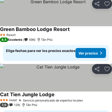
Compartir
Ag
Green Bamboo Lodge Resort
Ver precios
Resort
2 Estrellas
8,5
Excelente
596
Tân Phú
Elige fechas para ver los precios exactos
Ver precios
Compartir
Ag
Cat Tien Jungle Lodge
Ver precios
Hotel
Servicio personalizado de expertos locales
Ver precios
3 Estrellas
7,0
129
Tân Phú