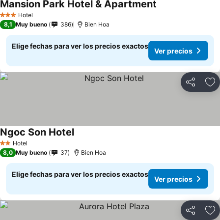
Mansion Park Hotel & Apartment
Ver precios
Hotel
3 Estrellas
8,1
Muy bueno
386
Bien Hoa
Elige fechas para ver los precios exactos
Ver precios
Compartir
Ag
Ngoc Son Hotel
Ver precios
Hotel
2 Estrellas
8,0
Muy bueno
37
Bien Hoa
Elige fechas para ver los precios exactos
Ver precios
Compartir
Ag