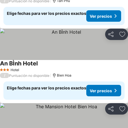
/
Tân Phú
Puntuación no disponible
Elige fechas para ver los precios exactos
Ver precios
Compartir
Ag
An BÌnh Hotel
Ver precios
Hotel
3 Estrellas
/
Bien Hoa
Puntuación no disponible
Elige fechas para ver los precios exactos
Ver precios
Compartir
Ag