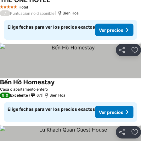
THE ONE HOTEL
Ver precios
Hotel
5 Estrellas
/
Bien Hoa
Puntuación no disponible
Elige fechas para ver los precios exactos
Ver precios
Compartir
Ag
Bến Hồ Homestay
Ver precios
Casa o apartamento entero
9,0
Excelente
67
Bien Hoa
Elige fechas para ver los precios exactos
Ver precios
Compartir
Ag