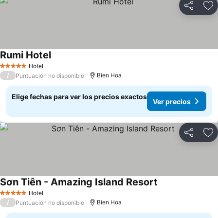
Compartir
Ag
Rumi Hotel
Ver precios
Hotel
5 Estrellas
/
Bien Hoa
Puntuación no disponible
Elige fechas para ver los precios exactos
Ver precios
Compartir
Ag
Sơn Tiên - Amazing Island Resort
Ver precios
Hotel
5 Estrellas
/
Bien Hoa
Puntuación no disponible