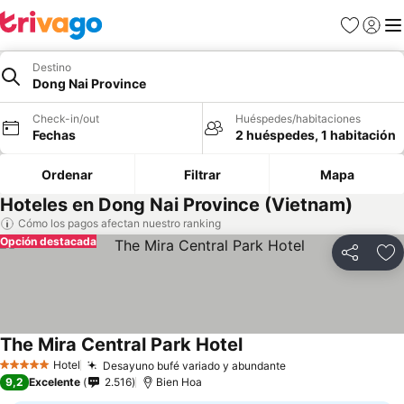
Favoritos
Iniciar 
Me
Destino
Dong Nai Province
Check-in/out
Huéspedes/habitaciones
Fechas
2 huéspedes, 1 habitación
Ordenar
Filtrar
Mapa
Hoteles en Dong Nai Province (Vietnam)
Cómo los pagos afectan nuestro ranking
Opción destacada
Compartir
Ag
The Mira Central Park Hotel
Ver precios
Hotel
Desayuno bufé variado y abundante
Ver precios
5 Estrellas
9,2
Excelente
2.516
Bien Hoa