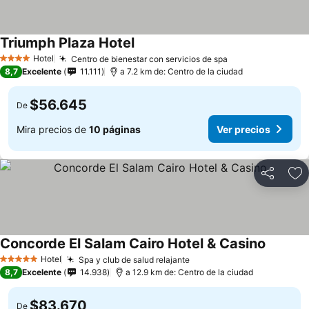
Triumph Plaza Hotel
Hotel
Centro de bienestar con servicios de spa
4 Estrellas
8,7
Excelente
11.111
a 7.2 km de: Centro de la ciudad
$56.645
De
Mira precios de
10 páginas
Ver precios
Compartir
Ag
Concorde El Salam Cairo Hotel & Casino
Hotel
Spa y club de salud relajante
5 Estrellas
8,7
Excelente
14.938
a 12.9 km de: Centro de la ciudad
$83.670
De