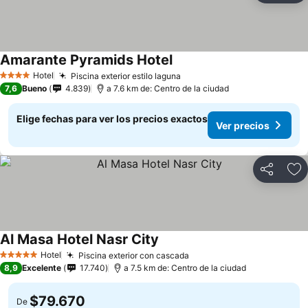
Amarante Pyramids Hotel
Hotel
Piscina exterior estilo laguna
4 Estrellas
7,6
Bueno
4.839
a 7.6 km de: Centro de la ciudad
Elige fechas para ver los precios exactos
Ver precios
Compartir
Ag
Al Masa Hotel Nasr City
Hotel
Piscina exterior con cascada
5 Estrellas
8,9
Excelente
17.740
a 7.5 km de: Centro de la ciudad
$79.670
De