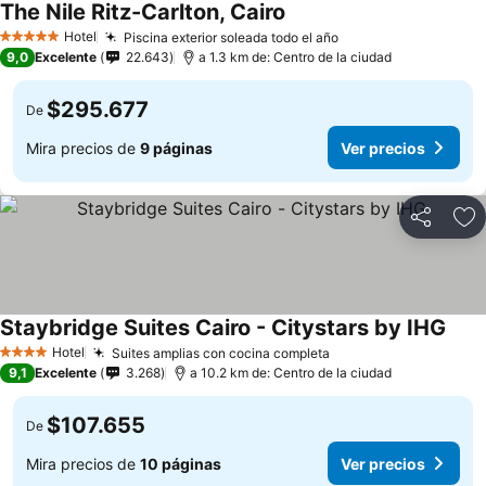
The Nile Ritz-Carlton, Cairo
Hotel
Piscina exterior soleada todo el año
5 Estrellas
9,0
Excelente
22.643
a 1.3 km de: Centro de la ciudad
$295.677
De
Mira precios de
9 páginas
Ver precios
Compartir
Ag
Staybridge Suites Cairo - Citystars by IHG
Hotel
Suites amplias con cocina completa
4 Estrellas
9,1
Excelente
3.268
a 10.2 km de: Centro de la ciudad
$107.655
De
Mira precios de
10 páginas
Ver precios