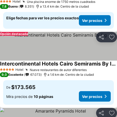
Hotel
Una piscina enorme de 1750 metros cuadrados
4 Estrellas
7,8
Bueno
8.351
a 13.4 km de: Centro de la ciudad
Elige fechas para ver los precios exactos
Ver precios
Opción destacada
Compartir
Ag
Intercontinental Hotels Cairo Semiramis By Ihg
Hotel
Nueve restaurantes de autor diferentes
5 Estrellas
9,0
Excelente
67.073
a 1.6 km de: Centro de la ciudad
$173.565
De
Mira precios de
10 páginas
Ver precios
Compartir
Ag