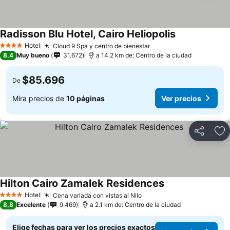
Radisson Blu Hotel, Cairo Heliopolis
Hotel
Cloud 9 Spa y centro de bienestar
4 Estrellas
8,4
Muy bueno
31.672
a 14.2 km de: Centro de la ciudad
$85.696
De
Mira precios de
10 páginas
Ver precios
Compartir
Ag
Hilton Cairo Zamalek Residences
Hotel
Cena variada con vistas al Nilo
4 Estrellas
8,8
Excelente
9.469
a 2.1 km de: Centro de la ciudad
Elige fechas para ver los precios exactos