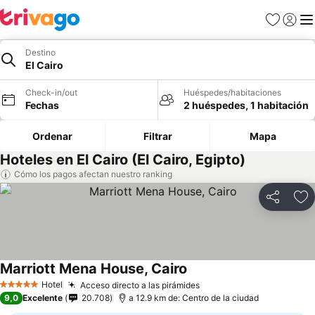
Favoritos
Iniciar 
Me
Destino
El Cairo
Check-in/out
Huéspedes/habitaciones
Fechas
2 huéspedes, 1 habitación
Ordenar
Filtrar
Mapa
Hoteles en El Cairo (El Cairo, Egipto)
Cómo los pagos afectan nuestro ranking
Compartir
Ag
Marriott Mena House, Cairo
Hotel
Acceso directo a las pirámides
5 Estrellas
9,0
Excelente
20.708
a 12.9 km de: Centro de la ciudad