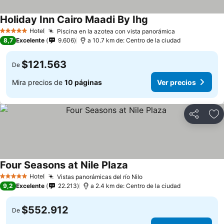
Holiday Inn Cairo Maadi By Ihg
Hotel
Piscina en la azotea con vista panorámica
5 Estrellas
8,7
Excelente
9.606
a 10.7 km de: Centro de la ciudad
$121.563
De
Mira precios de
10 páginas
Ver precios
Compartir
Ag
Four Seasons at Nile Plaza
Hotel
Vistas panorámicas del río Nilo
5 Estrellas
9,2
Excelente
22.213
a 2.4 km de: Centro de la ciudad
$552.912
De