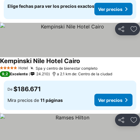
Elige fechas para ver los precios exactos
Ver precios
Compartir
Ag
Kempinski Nile Hotel Cairo
Hotel
Spa y centro de bienestar completo
5 Estrellas
9,2
Excelente
24.210
a 2.1 km de: Centro de la ciudad
$186.671
De
Mira precios de
11 páginas
Ver precios
Compartir
Ag