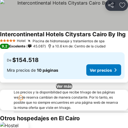
Compartir
Ag
Intercontinental Hotels Citystars Cairo By Ihg
Hotel
Piscina de hidromasaje y tratamientos de spa
5 Estrellas
9,2
Excelente
45.087
a 10.6 km de: Centro de la ciudad
$154.518
De
Mira precios de
10 páginas
Ver precios
Ver más
Los precios y la disponibilidad que recibe trivago de las páginas
web de reserva cambian de manera constante. Por lo tanto, es
posible que no siempre encuentres en una página web de reserva
la misma oferta que viste en trivago.
Otros hospedajes en El Cairo