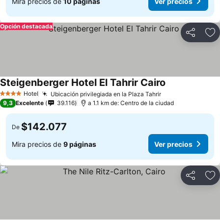
Mira precios de
10 páginas
Ver precios
Opción destacada
Compartir
Ag
Steigenberger Hotel El Tahrir Cairo
Hotel
Ubicación privilegiada en la Plaza Tahrir
4 Estrellas
9,3
Excelente
39.116
a 1.1 km de: Centro de la ciudad
$142.077
De
Mira precios de
9 páginas
Ver precios
Compartir
Ag