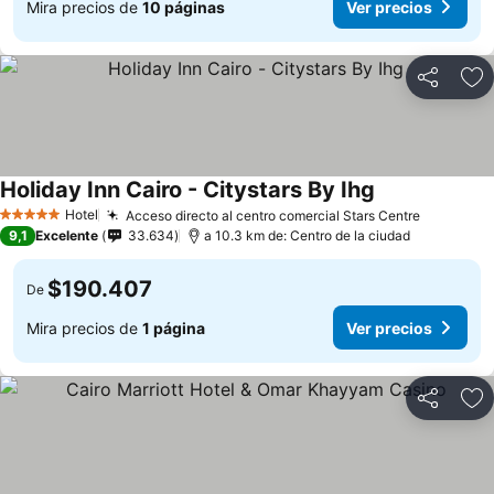
Mira precios de
10 páginas
Ver precios
Compartir
Ag
Holiday Inn Cairo - Citystars By Ihg
Hotel
Acceso directo al centro comercial Stars Centre
5 Estrellas
9,1
Excelente
33.634
a 10.3 km de: Centro de la ciudad
$190.407
De
Mira precios de
1 página
Ver precios
Compartir
Ag