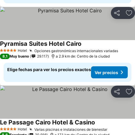
Compartir
Ag
Pyramisa Suites Hotel Cairo
Hotel
Opciones gastronómicas internacionales variadas
5 Estrellas
8,1
Muy bueno
29.117
a 2.9 km de: Centro de la ciudad
Elige fechas para ver los precios exactos
Ver precios
Compartir
Ag
Le Passage Cairo Hotel & Casino
Hotel
Varias piscinas e instalaciones de bienestar
5 Estrellas
8,6
Excelente
20.916
a 17.1 km de: Centro de la ciudad