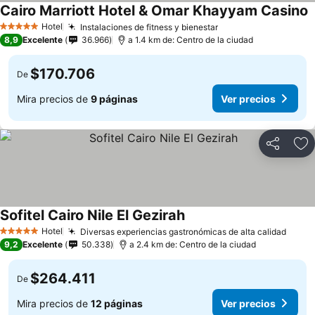
Cairo Marriott Hotel & Omar Khayyam Casino
Hotel
Instalaciones de fitness y bienestar
5 Estrellas
8,9
Excelente
36.966
a 1.4 km de: Centro de la ciudad
$170.706
De
Mira precios de
9 páginas
Ver precios
Compartir
Ag
Sofitel Cairo Nile El Gezirah
Hotel
Diversas experiencias gastronómicas de alta calidad
5 Estrellas
9,2
Excelente
50.338
a 2.4 km de: Centro de la ciudad
$264.411
De
Mira precios de
12 páginas
Ver precios