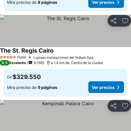
Mira precios de
8 páginas
Ver precios
Compartir
Ag
The St. Regis Cairo
Hotel
Lujosas instalaciones del Iridium Spa
5 Estrellas
9,5
Excelente
8.766
a 1.4 km de: Centro de la ciudad
$329.550
De
Mira precios de
9 páginas
Ver precios
Compartir
Ag