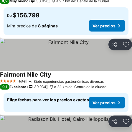
8,2
Muy bueno
33.026
a 2.7 km de: Centro de la ciudad
$156.798
De
Mira precios de
8 páginas
Ver precios
Compartir
Ag
Fairmont Nile City
Hotel
Siete experiencias gastronómicas diversas
5 Estrellas
9,1
Excelente
39.934
a 2.1 km de: Centro de la ciudad
Elige fechas para ver los precios exactos
Ver precios
Compartir
Ag