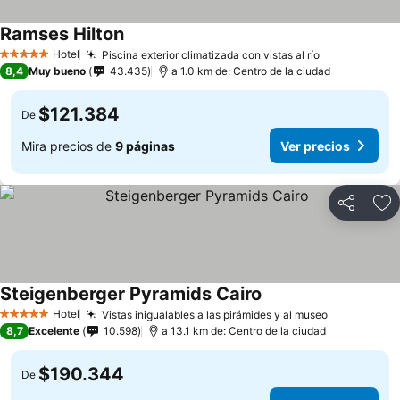
Ramses Hilton
Hotel
Piscina exterior climatizada con vistas al río
5 Estrellas
8,4
Muy bueno
43.435
a 1.0 km de: Centro de la ciudad
$121.384
De
Mira precios de
9 páginas
Ver precios
Compartir
Ag
Steigenberger Pyramids Cairo
Hotel
Vistas inigualables a las pirámides y al museo
5 Estrellas
8,7
Excelente
10.598
a 13.1 km de: Centro de la ciudad
$190.344
De