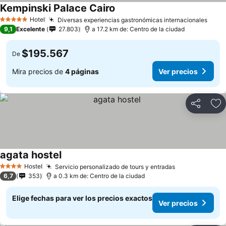
Kempinski Palace Cairo
Hotel
Diversas experiencias gastronómicas internacionales
5 Estrellas
9,1
Excelente
27.803
a 17.2 km de: Centro de la ciudad
$195.567
De
Mira precios de
4 páginas
Ver precios
Compartir
Ag
agata hostel
Hostel
Servicio personalizado de tours y entradas
4 Estrellas
6,7
353
a 0.3 km de: Centro de la ciudad
Elige fechas para ver los precios exactos
Ver precios