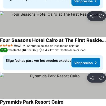
Ver precios
Compartir
Ag
Four Seasons Hotel Cairo at The First Residence
Hotel
Santuario de spa de inspiración asiática
5 Estrellas
9,2
Excelente
13.567
a 4.2 km de: Centro de la ciudad
Elige fechas para ver los precios exactos
Ver precios
Compartir
Ag
Pyramids Park Resort Cairo