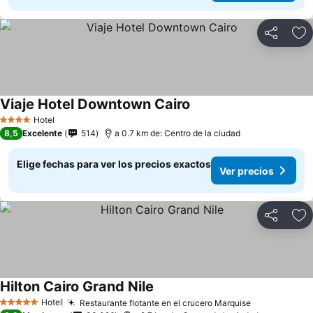
Compartir
Ag
Viaje Hotel Downtown Cairo
Hotel
4 Estrellas
8,5
Excelente
514
a 0.7 km de: Centro de la ciudad
Elige fechas para ver los precios exactos
Ver precios
Compartir
Ag
Hilton Cairo Grand Nile
Hotel
Restaurante flotante en el crucero Marquise
5 Estrellas