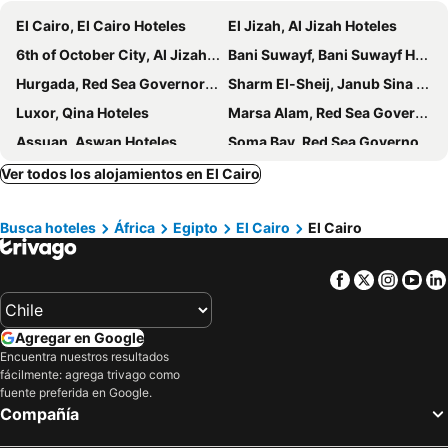
Crown Hotel
Royal Garden Hotel & Restaurant
El Cairo, El Cairo Hoteles
El Jizah, Al Jizah Hoteles
Marriott Mena House, Cairo
Holiday Inn Cairo - Citystars By Ihg
6th of October City, Al Jizah Hoteles
Bani Suwayf, Bani Suwayf Hoteles
New Palace Hotel
Sama hotel
Hurgada, Red Sea Governorate Hoteles
Sharm El-Sheij, Janub Sina Hoteles
Brothers
Soft Hotel
Luxor, Qina Hoteles
Marsa Alam, Red Sea Governorate Hoteles
Central Cairo Hotel
Viaje Hotel Downtown Cairo
Assuan, Aswan Hoteles
Soma Bay, Red Sea Governorate Hoteles
Sama Hotel Sherif Bash
Miramar Talaat Harb Square
El Gouna, Red Sea Governorate Hoteles
Ver todos los alojamientos en El Cairo
Cairo Inn
Cosmopolitan hotel
Hotel Grand Royal Cairo
Sonesta Hotel Tower & Casino Cairo
Busca hoteles
África
Egipto
El Cairo
El Cairo
Falcon Pyramids Inn
Tolip Hotel Olympic International City
Renaissance Cairo Mirage City Hotel
Facebook
Twitter
Insta
Yo
Agregar en Google
Encuentra nuestros resultados
fácilmente: agrega trivago como
fuente preferida en Google.
Compañía