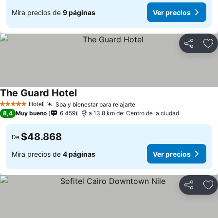
Mira precios de
9 páginas
Ver precios
Compartir
Ag
The Guard Hotel
Hotel
Spa y bienestar para relajarte
5 Estrellas
8,4
Muy bueno
6.459
a 13.8 km de: Centro de la ciudad
$48.868
De
Mira precios de
4 páginas
Ver precios
Compartir
Ag