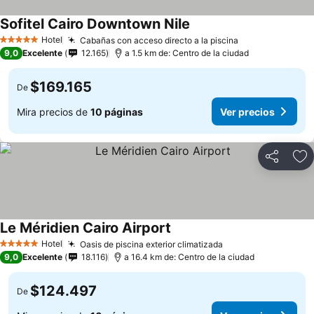
Sofitel Cairo Downtown Nile
Hotel
Cabañas con acceso directo a la piscina
5 Estrellas
9,0
Excelente
12.165
a 1.5 km de: Centro de la ciudad
$169.165
De
Mira precios de
10 páginas
Ver precios
Compartir
Ag
Le Méridien Cairo Airport
Hotel
Oasis de piscina exterior climatizada
5 Estrellas
9,0
Excelente
18.116
a 16.4 km de: Centro de la ciudad
$124.497
De