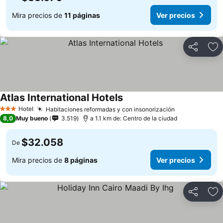
Mira precios de
11 páginas
Ver precios
Compartir
Ag
Atlas International Hotels
Hotel
Habitaciones reformadas y con insonorización
3 Estrellas
8,0
Muy bueno
3.519
a 1.1 km de: Centro de la ciudad
$32.058
De
Mira precios de
8 páginas
Ver precios
Compartir
Ag