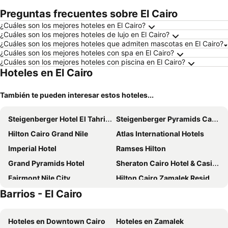
Preguntas frecuentes sobre El Cairo
¿Cuáles son los mejores hoteles en El Cairo?
¿Cuáles son los mejores hoteles de lujo en El Cairo?
¿Cuáles son los mejores hoteles que admiten mascotas en El Cairo?
¿Cuáles son los mejores hoteles con spa en El Cairo?
¿Cuáles son los mejores hoteles con piscina en El Cairo?
Hoteles en El Cairo
También te pueden interesar estos hoteles...
Steigenberger Hotel El Tahrir Cairo
Steigenberger Pyramids Cairo
Hilton Cairo Grand Nile
Atlas International Hotels
Imperial Hotel
Ramses Hilton
Grand Pyramids Hotel
Sheraton Cairo Hotel & Casino
Fairmont Nile City
Hilton Cairo Zamalek Residences
Barrios - El Cairo
Paradise Boutique Hotel
Holidays Express Hotel
Kempinski Nile Hotel Cairo
Cairo Marriott Hotel & Omar Khayyam Casino
Hoteles en Downtown Cairo
Hoteles en Zamalek
Pyramisa Suites Hotel Cairo
Pyramids Height Hotel & Pyramids Master Scene Rooftop