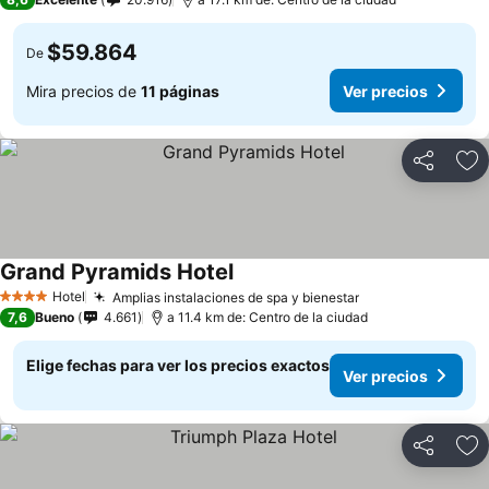
$59.864
De
Mira precios de
11 páginas
Ver precios
Compartir
Ag
Grand Pyramids Hotel
Hotel
Amplias instalaciones de spa y bienestar
4 Estrellas
7,6
Bueno
4.661
a 11.4 km de: Centro de la ciudad
Elige fechas para ver los precios exactos
Ver precios
Compartir
Ag