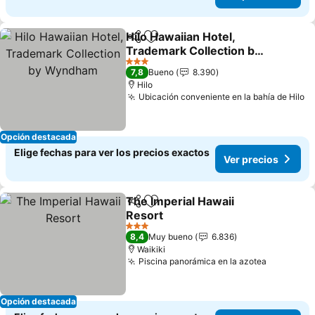
Hilo Hawaiian Hotel,
Compartir
Agregar a favoritos
Trademark Collection by
Wyndham
3 Estrellas
7,8
Bueno
8.390
Hilo
Ubicación conveniente en la bahía de Hilo
Opción destacada
Elige fechas para ver los precios exactos
Ver precios
The Imperial Hawaii
Compartir
Agregar a favoritos
Resort
3 Estrellas
8,4
Muy bueno
6.836
Waikiki
Piscina panorámica en la azotea
Opción destacada