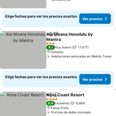
Elige fechas para ver los precios exactos
Ver precios
Ala Moana Honolulu by
Compartir
Agregar a favoritos
Mantra
3 Estrellas
8,1
Muy bueno
17.477
Honolulu
Habitaciones renovadas en Waikiki Tower
Elige fechas para ver los precios exactos
Ver precios
Kona Coast Resort
Compartir
Agregar a favoritos
4 Estrellas
8,9
Excelente
6.584
Kailua-Kona
Piscinas de doble concepto