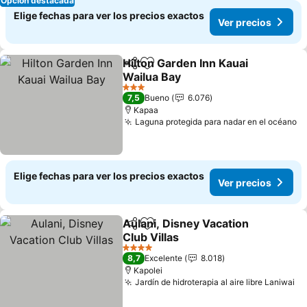
Opción destacada
Elige fechas para ver los precios exactos
Ver precios
Hilton Garden Inn Kauai
Compartir
Agregar a favoritos
Wailua Bay
3 Estrellas
7,5
Bueno
6.076
Kapaa
Laguna protegida para nadar en el océano
Elige fechas para ver los precios exactos
Ver precios
Aulani, Disney Vacation
Compartir
Agregar a favoritos
Club Villas
4 Estrellas
8,7
Excelente
8.018
Kapolei
Jardín de hidroterapia al aire libre Laniwai