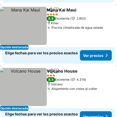
Mana Kai Maui
Compartir
Agregar a favoritos
4 Estrellas
8,9
Excelente
2.853
Kihei
Piscina climatizada de agua salada
Opción destacada
Elige fechas para ver los precios exactos
Ver precios
Volcano House
Compartir
Agregar a favoritos
3 Estrellas
8,5
Excelente
4.319
Volcano
Alojamiento con vistas al cráter
Opción destacada
Elige fechas para ver los precios exactos
Ver precios