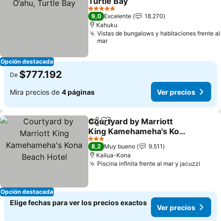
Turtle Bay
5 Estrellas
9,0
Excelente
18.270
Kahuku
Vistas de bungalows y habitaciones frente al
mar
Opción destacada
$777.192
De
Mira precios de
4 páginas
Ver precios
Courtyard by Marriott
Compartir
Agregar a favoritos
King Kamehameha's Kona
Beach Hotel
3 Estrellas
8,2
Muy bueno
9.511
Kailua-Kona
Piscina infinita frente al mar y jacuzzi
Opción destacada
Elige fechas para ver los precios exactos
Ver precios