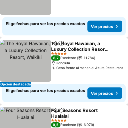
Elige fechas para ver los precios exactos
Ver precios
The Royal Hawaiian, a
Compartir
Agregar a favoritos
Luxury Collection Resort,
Waikiki
5 Estrellas
8,7
Excelente
11.784
Honolulu
Cena frente al mar en el Azure Restaurant
Opción destacada
Elige fechas para ver los precios exactos
Ver precios
Four Seasons Resort
Compartir
Agregar a favoritos
Hualalai
5 Estrellas
9,5
Excelente
6.079