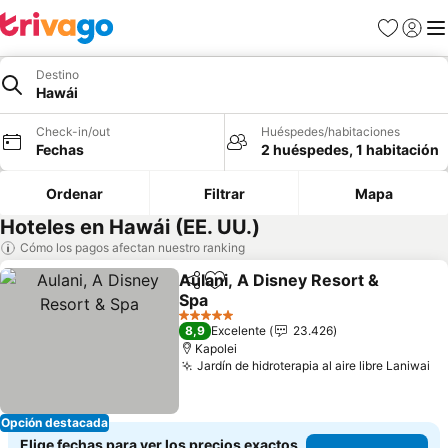
Favoritos
Iniciar 
Me
Destino
Hawái
Check-in/out
Huéspedes/habitaciones
Fechas
2 huéspedes, 1 habitación
Ordenar
Filtrar
Mapa
Hoteles en Hawái (EE. UU.)
Cómo los pagos afectan nuestro ranking
Aulani, A Disney Resort &
Compartir
Agregar a favoritos
Spa
5 Estrellas
8,9
Excelente
23.426
Kapolei
Jardín de hidroterapia al aire libre Laniwai
Opción destacada
Elige fechas para ver los precios exactos