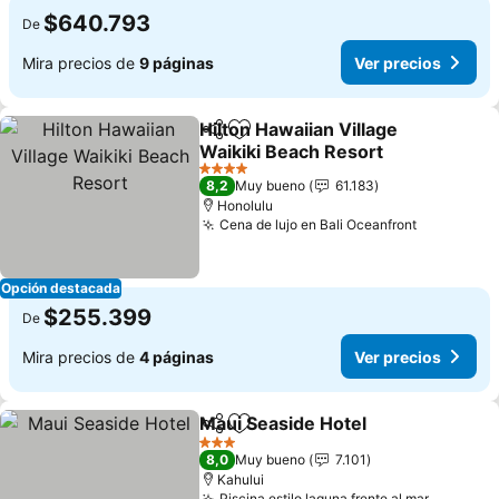
$640.793
De
Mira precios de
9 páginas
Ver precios
Hilton Hawaiian Village
Compartir
Agregar a favoritos
Waikiki Beach Resort
4 Estrellas
8,2
Muy bueno
61.183
Honolulu
Cena de lujo en Bali Oceanfront
Opción destacada
$255.399
De
Mira precios de
4 páginas
Ver precios
Maui Seaside Hotel
Compartir
Agregar a favoritos
3 Estrellas
8,0
Muy bueno
7.101
Kahului
Piscina estilo laguna frente al mar