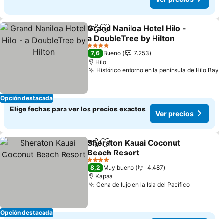
Grand Naniloa Hotel Hilo -
Compartir
Agregar a favoritos
a DoubleTree by Hilton
4 Estrellas
7,6
Bueno
7.253
Hilo
Histórico entorno en la península de Hilo Bay
Opción destacada
Elige fechas para ver los precios exactos
Ver precios
Sheraton Kauai Coconut
Compartir
Agregar a favoritos
Beach Resort
4 Estrellas
8,2
Muy bueno
4.487
Kapaa
Cena de lujo en la Isla del Pacífico
Opción destacada