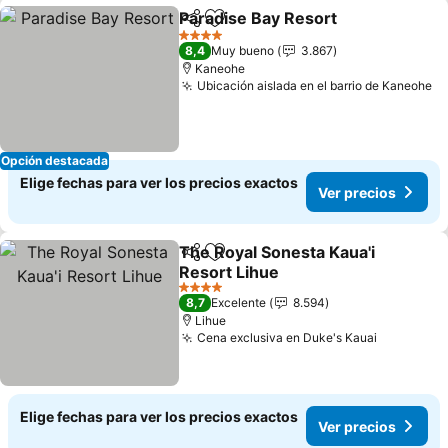
Paradise Bay Resort
Compartir
Agregar a favoritos
4 Estrellas
8,4
Muy bueno
3.867
Kaneohe
Ubicación aislada en el barrio de Kaneohe
Opción destacada
Elige fechas para ver los precios exactos
Ver precios
The Royal Sonesta Kaua'i
Compartir
Agregar a favoritos
Resort Lihue
4 Estrellas
8,7
Excelente
8.594
Lihue
Cena exclusiva en Duke's Kauai
Elige fechas para ver los precios exactos
Ver precios