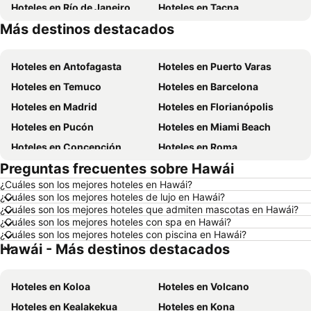
Hoteles en Río de Janeiro
Hoteles en Tacna
Más destinos destacados
Hoteles en Aruba
Hoteles en Brasil
Hoteles en Antofagasta
Hoteles en Puerto Varas
Hoteles en Temuco
Hoteles en Barcelona
Hoteles en Madrid
Hoteles en Florianópolis
Hoteles en Pucón
Hoteles en Miami Beach
Hoteles en Concepción
Hoteles en Roma
Preguntas frecuentes sobre Hawái
Hoteles en La Serena
Hoteles en Puerto Montt
¿Cuáles son los mejores hoteles en Hawái?
Hoteles en Lima
Hoteles en Valdivia
¿Cuáles son los mejores hoteles de lujo en Hawái?
Hoteles en San Andrés
Hoteles en Búzios
¿Cuáles son los mejores hoteles que admiten mascotas en Hawái?
¿Cuáles son los mejores hoteles con spa en Hawái?
Hoteles en Chillán
Hoteles en Arica
¿Cuáles son los mejores hoteles con piscina en Hawái?
Hawái - Más destinos destacados
Hoteles en Curazao
Hoteles en Chile
Hoteles en Región Metropolitana de Santiago
Hoteles en Chiloé
Hoteles en Koloa
Hoteles en Volcano
Hoteles en Isla de Pascua
Hoteles en Asunción
Hoteles en Kealakekua
Hoteles en Kona
Hoteles en Cerdeña
Hoteles en Curicó