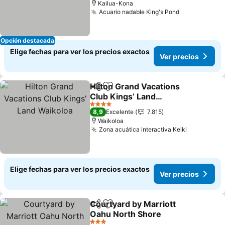
Kailua-Kona
Acuario nadable King's Pond
Opción destacada
Elige fechas para ver los precios exactos
Ver precios
Hilton Grand Vacations
Compartir
Agregar a favoritos
Club Kings’ Land
Waikoloa
4 Estrellas
8,9
Excelente
7.815
Waikoloa
Zona acuática interactiva Keiki
Elige fechas para ver los precios exactos
Ver precios
Courtyard by Marriott
Compartir
Agregar a favoritos
Oahu North Shore