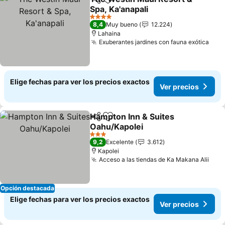
Compartir
Agregar a favoritos
Spa, Ka'anapali
4 Estrellas
8,4
Muy bueno
12.224
Lahaina
Exuberantes jardines con fauna exótica
Elige fechas para ver los precios exactos
Ver precios
Hampton Inn & Suites
Compartir
Agregar a favoritos
Oahu/Kapolei
3 Estrellas
9,2
Excelente
3.612
Kapolei
Acceso a las tiendas de Ka Makana Alii
Opción destacada
Elige fechas para ver los precios exactos
Ver precios