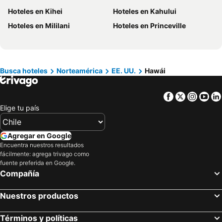
Hoteles en Kihei
Hoteles en Kahului
Hoteles en Provincia de Osorno
Hoteles en Jamaica
Hoteles en Mililani
Hoteles en Princeville
Hoteles en Lacio
Hoteles en Puerto Plata
Hoteles en Región de Arica y Parinacota
Hoteles en Costa Rica
Hoteles en Colombia
Hoteles en Panamá
Hoteles en Andalucía
Hoteles en Quintana Roo
Busca hoteles
Norteamérica
EE. UU.
Hawái
Hoteles en Prefectura Tokio
Facebook
Twitter
Insta
Yo
Elige tu país
Agregar en Google
Encuentra nuestros resultados
fácilmente: agrega trivago como
fuente preferida en Google.
Compañía
Nuestros productos
Términos y políticas