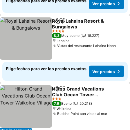
Elige fechas para ver los precios exactos
Ver precios
Royal Lahaina Resort &
Compartir
Agregar a favoritos
Bungalows
4 Estrellas
8,3
Muy bueno
15.227
Lahaina
Vistas del restaurante Lahaina Noon
Elige fechas para ver los precios exactos
Ver precios
Hilton Grand Vacations
Compartir
Agregar a favoritos
Club Ocean Tower
Waikoloa Village
3 Estrellas
7,9
Bueno
20.213
Waikoloa
Buddha Point con vistas al mar