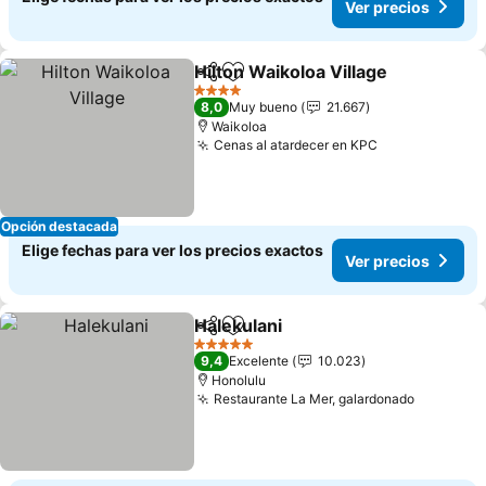
Ver precios
Hilton Waikoloa Village
Compartir
Agregar a favoritos
4 Estrellas
8,0
Muy bueno
21.667
Waikoloa
Cenas al atardecer en KPC
Opción destacada
Elige fechas para ver los precios exactos
Ver precios
Halekulani
Compartir
Agregar a favoritos
5 Estrellas
9,4
Excelente
10.023
Honolulu
Restaurante La Mer, galardonado