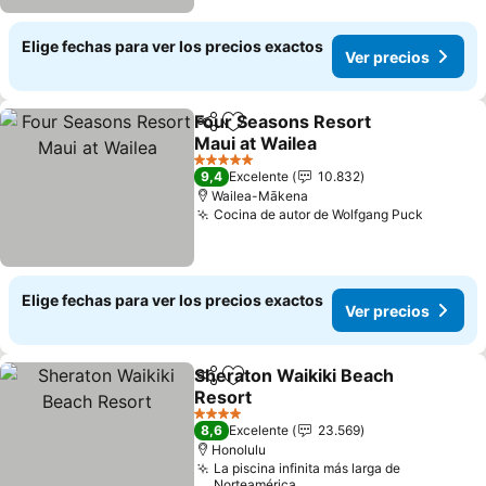
Elige fechas para ver los precios exactos
Ver precios
Four Seasons Resort
Compartir
Agregar a favoritos
Maui at Wailea
5 Estrellas
9,4
Excelente
10.832
Wailea-Mākena
Cocina de autor de Wolfgang Puck
Elige fechas para ver los precios exactos
Ver precios
Sheraton Waikiki Beach
Compartir
Agregar a favoritos
Resort
4 Estrellas
8,6
Excelente
23.569
Honolulu
La piscina infinita más larga de
Norteamérica