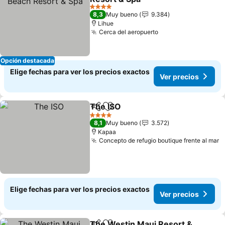
4 Estrellas
8,3
Muy bueno
9.384
Lihue
Cerca del aeropuerto
Opción destacada
Elige fechas para ver los precios exactos
Ver precios
The ISO
Compartir
Agregar a favoritos
4 Estrellas
8,1
Muy bueno
3.572
Kapaa
Concepto de refugio boutique frente al mar
Elige fechas para ver los precios exactos
Ver precios
The Westin Maui Resort &