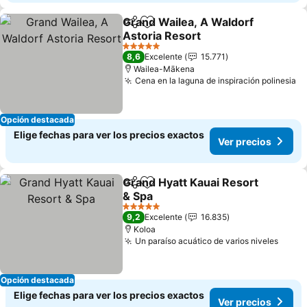
Grand Wailea, A Waldorf
Compartir
Agregar a favoritos
Astoria Resort
5 Estrellas
8,6
Excelente
15.771
Wailea-Mākena
Cena en la laguna de inspiración polinesia
Opción destacada
Elige fechas para ver los precios exactos
Ver precios
Grand Hyatt Kauai Resort
Compartir
Agregar a favoritos
& Spa
5 Estrellas
9,2
Excelente
16.835
Koloa
Un paraíso acuático de varios niveles
Opción destacada
Elige fechas para ver los precios exactos
Ver precios