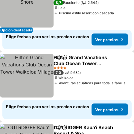
3 Estrellas
8,7
Excelente
2.544
Laie
Piscina estilo resort con cascada
Opción destacada
Elige fechas para ver los precios exactos
Ver precios
Hilton Grand Vacations
Compartir
Agregar a favoritos
Club Ocean Tower
Waikoloa Village
4 Estrellas
7,0
9.682
Waikoloa
Aventuras acuáticas para toda la familia
Elige fechas para ver los precios exactos
Ver precios
OUTRIGGER Kaua'i Beach
Compartir
Agregar a favoritos
Resort & Spa