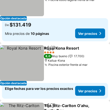
Opción destacada
$131.419
De
Mira precios de
10 páginas
Ver precios
Royal Kona Resort
Compartir
Agregar a favoritos
4 Estrellas
8,0
Muy bueno
17.700
Kailua-Kona
Piscina exterior frente al mar
Opción destacada
Elige fechas para ver los precios exactos
Ver precios
The Ritz-Carlton O‘ahu,
Compartir
Agregar a favoritos