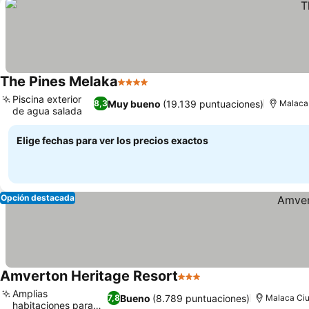
The Pines Melaka
4 Estrellas
Piscina exterior
Muy bueno
(19.139 puntuaciones)
8,3
Malaca
de agua salada
Elige fechas para ver los precios exactos
Opción destacada
Amverton Heritage Resort
3 Estrellas
Amplias
Bueno
(8.789 puntuaciones)
7,8
Malaca Ci
habitaciones para