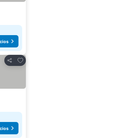
cios
Agregar a favoritos
Compartir
cios