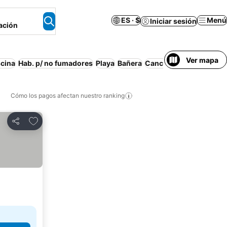
ES · $
Menú
Iniciar sesión
ación
Ver mapa
scina
Hab. p/ no fumadores
Playa
Bañera
Cancelación gratuita
A
Cómo los pagos afectan nuestro ranking
Agregar a favoritos
Compartir