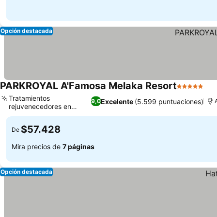
Opción destacada
PARKROYAL A'Famosa Melaka Resort
5 Estrellas
Tratamientos
Excelente
(5.599 puntuaciones)
9,0
rejuvenecedores en
Mandara Spa
$57.428
De
Mira precios de
7 páginas
Opción destacada