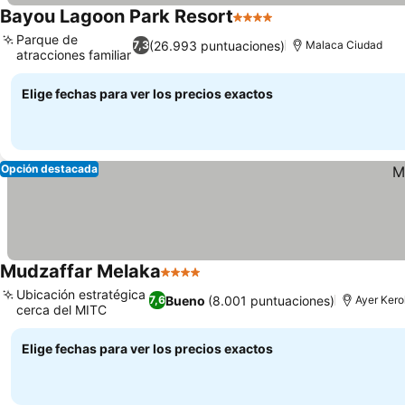
Bayou Lagoon Park Resort
4 Estrellas
Parque de
(26.993 puntuaciones)
7,3
Malaca Ciudad
atracciones familiar
Elige fechas para ver los precios exactos
Opción destacada
Mudzaffar Melaka
4 Estrellas
Ubicación estratégica
Bueno
(8.001 puntuaciones)
7,6
Ayer Kero
cerca del MITC
Elige fechas para ver los precios exactos