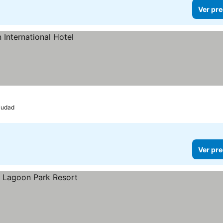
Ver pre
iudad
Ver pre