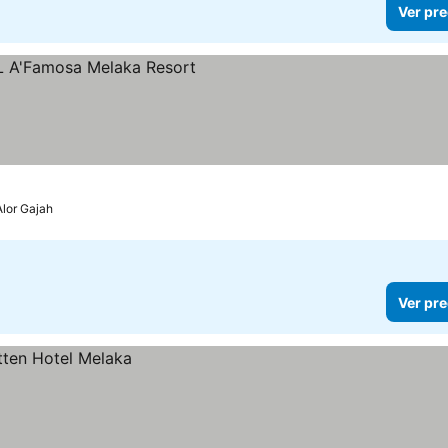
Ver pre
Alor Gajah
Ver pre