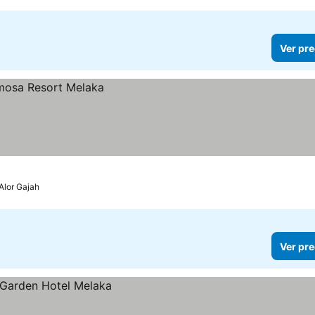
Ver pre
Alor Gajah
Ver pre