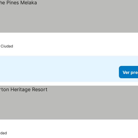
 Ciudad
Ver pre
udad