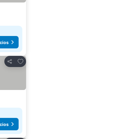
cios
Agregar a favoritos
Compartir
cios