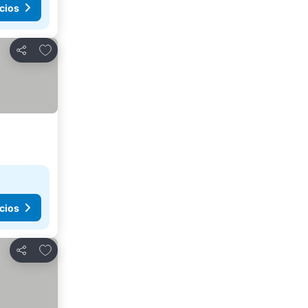
cios
Agregar a favoritos
Compartir
cios
Agregar a favoritos
Compartir