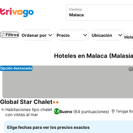
Destino
Filtros
Ordenar por
Precio
Ubicación
Hot
Hoteles en Malaca (Malasia
Opción destacada
Global Star Chalet
2 Estrellas
Habitaciones tipo chalet
Bueno
(64 puntuaciones)
7,8
Tangga Ba
con vistas al mar
Elige fechas para ver los precios exactos