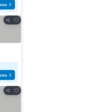
cios
Agregar a favoritos
Compartir
cios
Agregar a favoritos
Compartir