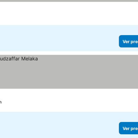
Ver pre
h
Ver pre