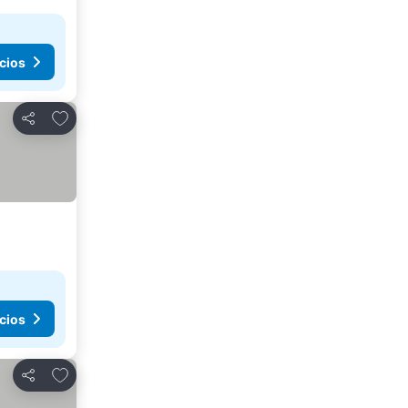
cios
Agregar a favoritos
Compartir
cios
Agregar a favoritos
Compartir