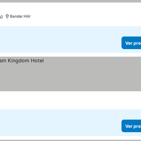
s)
Bandar Hilir
Ver pre
Ver pre