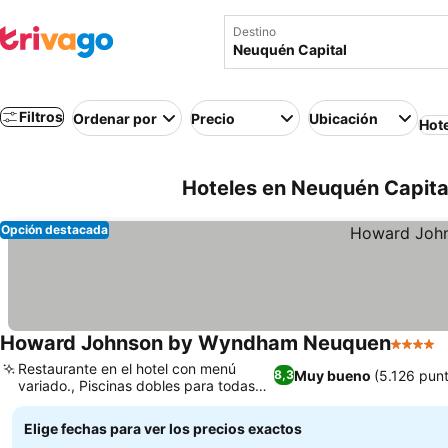
Destino
Filtros
Ordenar por
Precio
Ubicación
Hot
Hoteles en Neuquén Capital
Opción destacada
Howard Johnson by Wyndham Neuquen
4 Estrel
Restaurante en el hotel con menú
Muy bueno
(5.126 pun
8,3
variado., Piscinas dobles para todas
las estaciones
Elige fechas para ver los precios exactos