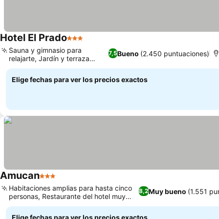
Hotel El Prado
3 Estrellas
Sauna y gimnasio para
Bueno
(2.450 puntuaciones)
7,5
relajarte, Jardín y terraza
grandes
Elige fechas para ver los precios exactos
Amucan
3 Estrellas
Habitaciones amplias para hasta cinco
Muy bueno
(1.551 pu
8,2
personas, Restaurante del hotel muy
bien valorado
Elige fechas para ver los precios exactos