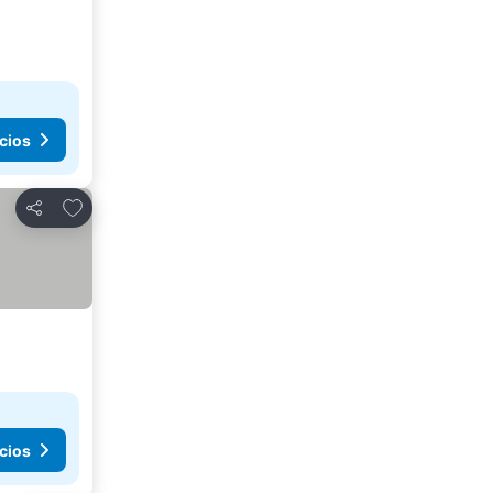
cios
Agregar a favoritos
Compartir
cios