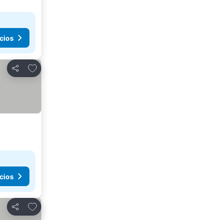
cios
Agregar a favoritos
Compartir
cios
Agregar a favoritos
Compartir