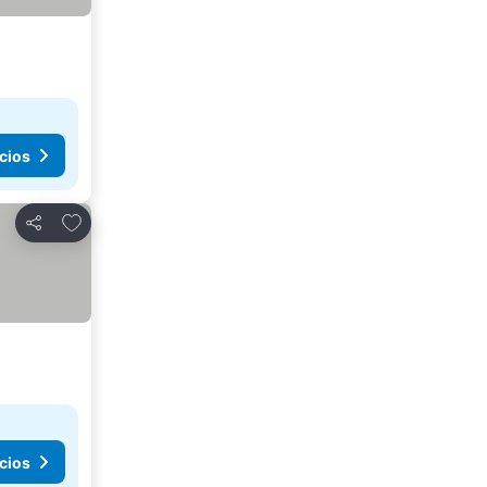
cios
Agregar a favoritos
Compartir
cios