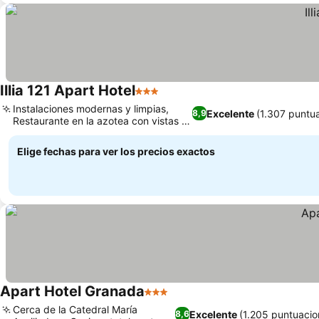
Illia 121 Apart Hotel
3 Estrellas
Instalaciones modernas y limpias,
Excelente
(1.307 puntu
8,9
Restaurante en la azotea con vistas a
la ciudad
Elige fechas para ver los precios exactos
Apart Hotel Granada
3 Estrellas
Cerca de la Catedral María
Excelente
(1.205 puntuacio
8,6