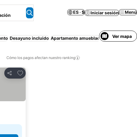
ES · $
Menú
Iniciar sesión
ación
Ver mapa
ento
Desayuno incluido
Apartamento amueblado
Económico
Ca
Cómo los pagos afectan nuestro ranking
Agregar a favoritos
Compartir