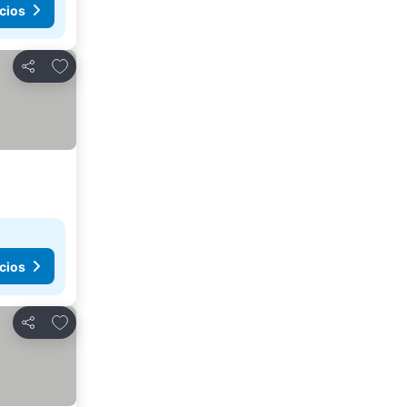
cios
Agregar a favoritos
Compartir
cios
Agregar a favoritos
Compartir