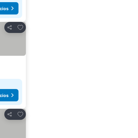
cios
Agregar a favoritos
Compartir
cios
Agregar a favoritos
Compartir