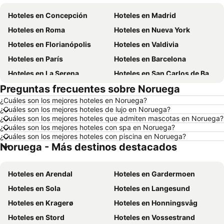
Hoteles en Concepción
Hoteles en Madrid
Hoteles en Roma
Hoteles en Nueva York
Hoteles en Florianópolis
Hoteles en Valdivia
Hoteles en París
Hoteles en Barcelona
Hoteles en La Serena
Hoteles en San Carlos de Bariloche
Preguntas frecuentes sobre Noruega
Hoteles en Miami Beach
Hoteles en Pucón
¿Cuáles son los mejores hoteles en Noruega?
Hoteles en Temuco
Hoteles en Puerto Montt
¿Cuáles son los mejores hoteles de lujo en Noruega?
Hoteles en Las Vegas
Hoteles en Calama
¿Cuáles son los mejores hoteles que admiten mascotas en Noruega?
¿Cuáles son los mejores hoteles con spa en Noruega?
Hoteles en Búzios
Hoteles en São Paulo
¿Cuáles son los mejores hoteles con piscina en Noruega?
Noruega - Más destinos destacados
Hoteles en Brasil
Hoteles en Isla de Pascua
Hoteles en República Dominicana
Hoteles en Lacio
Hoteles en Arendal
Hoteles en Gardermoen
Hoteles en Chiloé
Hoteles en Girona
Hoteles en Sola
Hoteles en Langesund
Hoteles en Chile
Hoteles en Costa Rica
Hoteles en Kragerø
Hoteles en Honningsvåg
Hoteles en Asunción
Hoteles en Provincia de Iquique
Hoteles en Stord
Hoteles en Vossestrand
Hoteles en Isla Djerba
Hoteles en Beijing