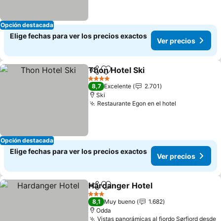
Opción destacada
Elige fechas para ver los precios exactos
Ver precios
Thon Hotel Ski
Compartir
Agregar a favoritos
4 Estrellas
8,7
Excelente
2.701
Ski
Restaurante Egon en el hotel
Opción destacada
Elige fechas para ver los precios exactos
Ver precios
Hardanger Hotel
Compartir
Agregar a favoritos
3 Estrellas
8,1
Muy bueno
1.682
Odda
Vistas panorámicas al fiordo Sørfjord desde