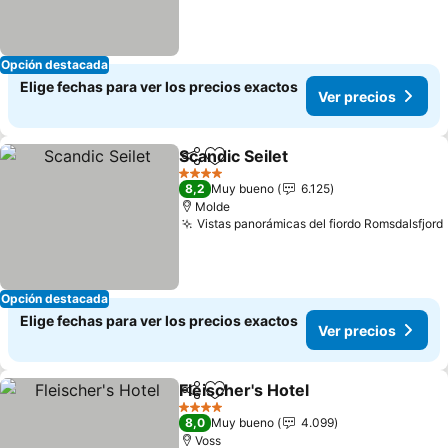
Opción destacada
Elige fechas para ver los precios exactos
Ver precios
Scandic Seilet
Compartir
Agregar a favoritos
4 Estrellas
8,2
Muy bueno
6.125
Molde
Vistas panorámicas del fiordo Romsdalsfjord
Opción destacada
Elige fechas para ver los precios exactos
Ver precios
Fleischer's Hotel
Compartir
Agregar a favoritos
4 Estrellas
8,0
Muy bueno
4.099
Voss