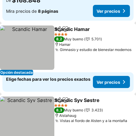
$168.848
De
Mira precios de
8 páginas
Ver precios
Scandic Hamar
Compartir
Agregar a favoritos
4 Estrellas
8,2
Muy bueno
5.701
Hamar
Gimnasio y estudio de bienestar modernos
Opción destacada
Elige fechas para ver los precios exactos
Ver precios
Scandic Syv Søstre
Compartir
Agregar a favoritos
4 Estrellas
8,3
Muy bueno
3.423
Alstahaug
Vistas al fiordo de Alsten y a la montaña