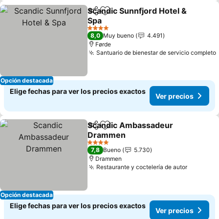
Scandic Sunnfjord Hotel &
Compartir
Agregar a favoritos
Spa
4 Estrellas
8,0
Muy bueno
4.491
Førde
Santuario de bienestar de servicio completo
Opción destacada
Elige fechas para ver los precios exactos
Ver precios
Scandic Ambassadeur
Compartir
Agregar a favoritos
Drammen
4 Estrellas
7,8
Bueno
5.730
Drammen
Restaurante y coctelería de autor
Opción destacada
Elige fechas para ver los precios exactos
Ver precios