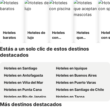
Hoteles
Hoteles de
Hoteles
Hoteles
Hote
baratos
lujo
con
que
con 
piscina
aceptan
mascotas
Estás a un solo clic de estos destinos
destacados
Hoteles en Santiago
Hoteles en Iquique
Hoteles en Antofagasta
Hoteles en Buenos Aires
Hoteles en Viña del Mar
Hoteles en Puerto Varas
Hoteles en Punta Cana
Hoteles en Santiago de Chile
Hoteles en Río de Janeiro
Hoteles en Tacna
Más destinos destacados
Hoteles en Aruba
Hoteles en Curazao