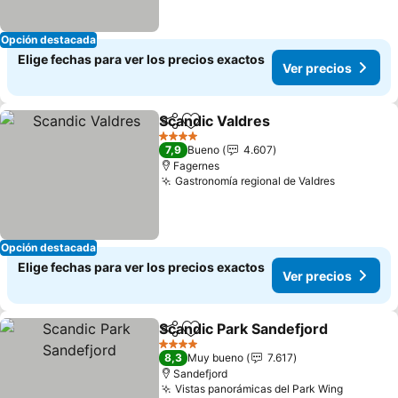
Opción destacada
Elige fechas para ver los precios exactos
Ver precios
Scandic Valdres
Compartir
Agregar a favoritos
4 Estrellas
7,9
Bueno
4.607
Fagernes
Gastronomía regional de Valdres
Opción destacada
Elige fechas para ver los precios exactos
Ver precios
Scandic Park Sandefjord
Compartir
Agregar a favoritos
4 Estrellas
8,3
Muy bueno
7.617
Sandefjord
Vistas panorámicas del Park Wing