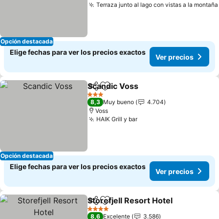
Terraza junto al lago con vistas a la montaña
Opción destacada
Elige fechas para ver los precios exactos
Ver precios
Scandic Voss
Compartir
Agregar a favoritos
3 Estrellas
8,3
Muy bueno
4.704
Voss
HAIK Grill y bar
Opción destacada
Elige fechas para ver los precios exactos
Ver precios
Storefjell Resort Hotel
Compartir
Agregar a favoritos
4 Estrellas
8,6
Excelente
3.586