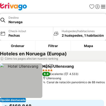
Favoritos
Iniciar 
Me
Destino
Noruega
Check-in/out
Huéspedes/habitaciones
Fechas
2 huéspedes, 1 habitación
Ordenar
Filtrar
Mapa
Hoteles en Noruega (Europa)
Cómo los pagos afectan nuestro ranking
Hotel Ullensvang
Compartir
Agregar a favoritos
4 Estrellas
8,8
Excelente
4.533
Ullensvang
Canal de natación panorámico de 88 metros
Opción destacada