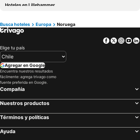
Hoteles en Lillehammer
Hoteles en Puerto Plata
Hoteles en Curicó
Hoteles en Puerto Rico
Hoteles en Prefectura Tokio
Hoteles en Provincia de San Antonio
Hoteles en Isla Margarita
Busca hoteles
Europa
Noruega
Hoteles en Isla de Skiathos
Facebook
Twitter
Insta
Yo
Elige tu país
Agregar en Google
Encuentra nuestros resultados
fácilmente: agrega trivago como
fuente preferida en Google.
Compañía
Nuestros productos
Términos y políticas
Ayuda