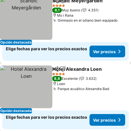
Scandic Meyergården
Compartir
Agregar a favoritos
4 Estrellas
8,1
Muy bueno
4.351
Mo i Rana
Gimnasio en el sótano bien equipado
Opción destacada
Elige fechas para ver los precios exactos
Ver precios
Hotel Alexandra Loen
Compartir
Agregar a favoritos
4 Estrellas
8,8
Excelente
3.632
Loen
Parque acuático Alexandra Bad
Opción destacada
Elige fechas para ver los precios exactos
Ver precios