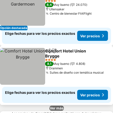
4 Estrellas
8,4
Muy bueno
24.070
Ullensaker
Centro de bienestar Fit4Flight
Opción destacada
Elige fechas para ver los precios exactos
Ver precios
Comfort Hotel Union
Compartir
Agregar a favoritos
Brygge
4 Estrellas
8,1
Muy bueno
4.808
Drammen
Suites de diseño con temática musical
Elige fechas para ver los precios exactos
Ver precios
Ver más