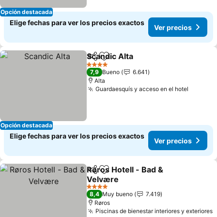
Opción destacada
Elige fechas para ver los precios exactos
Ver precios
Scandic Alta
Compartir
Agregar a favoritos
4 Estrellas
7,9
Bueno
6.641
Alta
Guardaesquís y acceso en el hotel
Opción destacada
Elige fechas para ver los precios exactos
Ver precios
Røros Hotell - Bad &
Compartir
Agregar a favoritos
Velvære
4 Estrellas
8,4
Muy bueno
7.419
Røros
Piscinas de bienestar interiores y exteriores