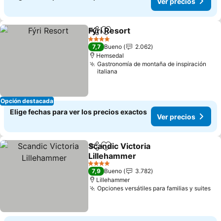
Ver precios
Fýri Resort
Compartir
Agregar a favoritos
4 Estrellas
7,7
Bueno
2.062
Hemsedal
Gastronomía de montaña de inspiración
italiana
Opción destacada
Elige fechas para ver los precios exactos
Ver precios
Scandic Victoria
Compartir
Agregar a favoritos
Lillehammer
4 Estrellas
7,9
Bueno
3.782
Lillehammer
Opciones versátiles para familias y suites