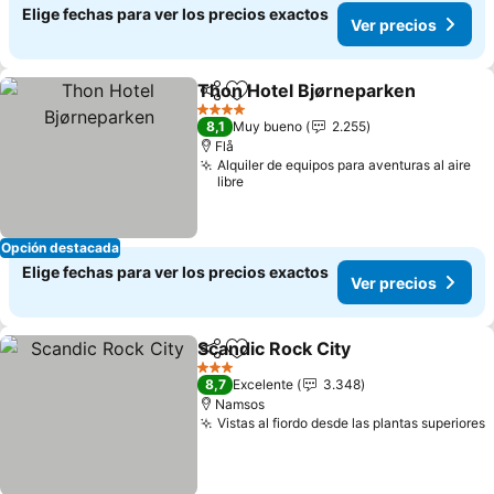
Elige fechas para ver los precios exactos
Ver precios
Thon Hotel Bjørneparken
Compartir
Agregar a favoritos
4 Estrellas
8,1
Muy bueno
2.255
Flå
Alquiler de equipos para aventuras al aire
libre
Opción destacada
Elige fechas para ver los precios exactos
Ver precios
Scandic Rock City
Compartir
Agregar a favoritos
3 Estrellas
8,7
Excelente
3.348
Namsos
Vistas al fiordo desde las plantas superiores