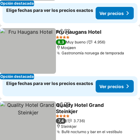
Opción destacada
Elige fechas para ver los precios exactos
Ver precios
Fru Haugans Hotel
Compartir
Agregar a favoritos
4 Estrellas
8,3
Muy bueno
4.956
Mosjøen
Gastronomía noruega de temporada
Opción destacada
Elige fechas para ver los precios exactos
Ver precios
Quality Hotel Grand
Compartir
Agregar a favoritos
Steinkjer
4 Estrellas
7,4
3.736
Steinkjer
Bufé nocturno y bar en el vestíbulo