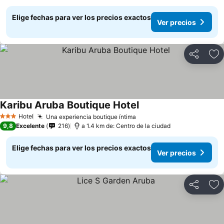
Elige fechas para ver los precios exactos
Ver precios
Compartir
Ag
Karibu Aruba Boutique Hotel
Hotel
Una experiencia boutique íntima
3 Estrellas
9,8
Excelente
216
a 1.4 km de: Centro de la ciudad
Elige fechas para ver los precios exactos
Ver precios
Compartir
Ag