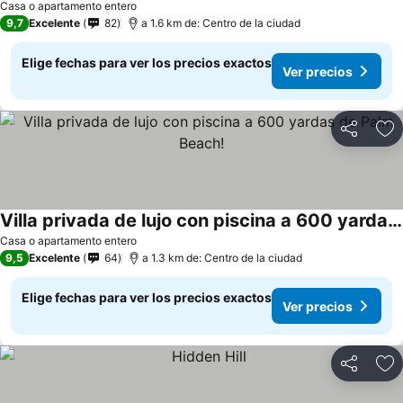
Casa o apartamento entero
9,7
Excelente
82
a 1.6 km de: Centro de la ciudad
Elige fechas para ver los precios exactos
Ver precios
Compartir
Ag
Villa privada de lujo con piscina a 600 yardas de Palm Beach!
Casa o apartamento entero
9,5
Excelente
64
a 1.3 km de: Centro de la ciudad
Elige fechas para ver los precios exactos
Ver precios
Compartir
Ag