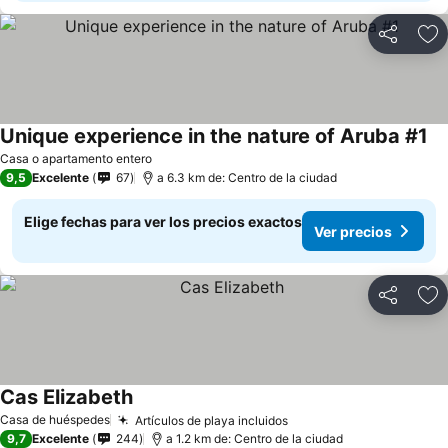
Compartir
Ag
Unique experience in the nature of Aruba #1
Casa o apartamento entero
9,5
Excelente
67
a 6.3 km de: Centro de la ciudad
Elige fechas para ver los precios exactos
Ver precios
Compartir
Ag
Cas Elizabeth
Casa de huéspedes
Artículos de playa incluidos
9,7
Excelente
244
a 1.2 km de: Centro de la ciudad