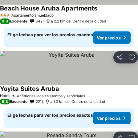
Beach House Aruba Apartments
Apartamento amueblado
3 Estrellas
9,0
Excelente
642
a 2.2 km de: Centro de la ciudad
Elige fechas para ver los precios exactos
Ver precios
Compartir
Ag
Yoyita Suites Aruba
Hotel
Anfitriones locales atentos y serviciales
9,3
Excelente
221
a 1.3 km de: Centro de la ciudad
Elige fechas para ver los precios exactos
Ver precios