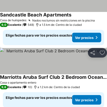
Sandcastle Beach Apartments
Casa de huéspedes
Nados nocturnos sin restricciones en la piscina
9,0
Excelente
548
a 1.5 km de: Centro de la ciudad
Elige fechas para ver los precios exactos
Ver precios
Compartir
Ag
Marriotts Aruba Surf Club 2 Bedroom Oceanview Villa
Casa o apartamento entero
9,6
Excelente
10
a 1.2 km de: Centro de la ciudad
Elige fechas para ver los precios exactos
Ver precios