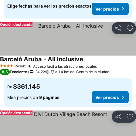
Elige fechas para ver los precios exactos
Ver precios
Opción destacada
Compartir
Ag
Barceló Aruba - All Inclusive
Resort
Acceso fácil a las atracciones locales
4 Estrellas
8,5
Excelente
24.229
a 1.4 km de: Centro de la ciudad
$361.145
De
Mira precios de
9 páginas
Ver precios
Opción destacada
Compartir
Ag