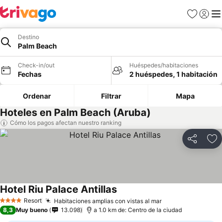
Favoritos
Iniciar 
Me
Destino
Palm Beach
Check-in/out
Huéspedes/habitaciones
Fechas
2 huéspedes, 1 habitación
Ordenar
Filtrar
Mapa
Hoteles en Palm Beach (Aruba)
Cómo los pagos afectan nuestro ranking
Compartir
Ag
Hotel Riu Palace Antillas
Resort
Habitaciones amplias con vistas al mar
4 Estrellas
8,3
Muy bueno
13.098
a 1.0 km de: Centro de la ciudad