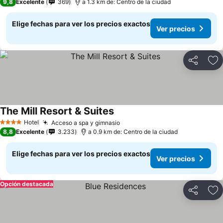
9,8
Excelente
369
a 1.3 km de: Centro de la ciudad
Elige fechas para ver los precios exactos
Ver precios
Compartir
Ag
The Mill Resort & Suites
Hotel
Acceso a spa y gimnasio
4 Estrellas
8,8
Excelente
3.233
a 0.9 km de: Centro de la ciudad
Elige fechas para ver los precios exactos
Ver precios
Opción destacada
Compartir
Ag