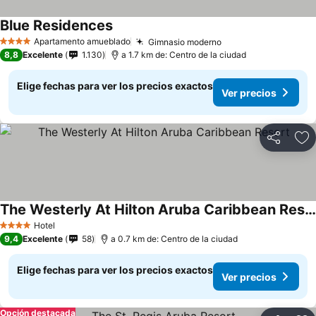
Blue Residences
Apartamento amueblado
Gimnasio moderno
4 Estrellas
8,8
Excelente
1.130
a 1.7 km de: Centro de la ciudad
Elige fechas para ver los precios exactos
Ver precios
Compartir
Ag
The Westerly At Hilton Aruba Caribbean Resort
Hotel
4 Estrellas
9,4
Excelente
58
a 0.7 km de: Centro de la ciudad
Elige fechas para ver los precios exactos
Ver precios
Opción destacada