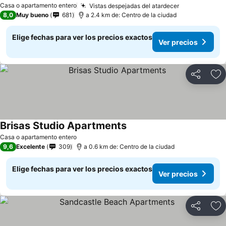
Casa o apartamento entero
Vistas despejadas del atardecer
8,0
Muy bueno
681
a 2.4 km de: Centro de la ciudad
Elige fechas para ver los precios exactos
Ver precios
Compartir
Ag
Brisas Studio Apartments
Casa o apartamento entero
9,6
Excelente
309
a 0.6 km de: Centro de la ciudad
Elige fechas para ver los precios exactos
Ver precios
Compartir
Ag