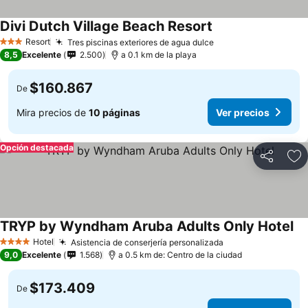
Divi Dutch Village Beach Resort
Resort
Tres piscinas exteriores de agua dulce
3 Estrellas
8,5
Excelente
2.500
a 0.1 km de la playa
$160.867
De
Mira precios de
10 páginas
Ver precios
Opción destacada
Compartir
Ag
TRYP by Wyndham Aruba Adults Only Hotel
Hotel
Asistencia de conserjería personalizada
4 Estrellas
9,0
Excelente
1.568
a 0.5 km de: Centro de la ciudad
$173.409
De