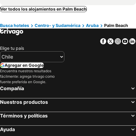
Ver todos los alojamientos en Palm Beach
Busca hoteles
Centro- y Sudamérica
Aruba
Palm Beach
Facebook
Twitter
Insta
Yo
Elige tu país
Agregar en Google
Encuentra nuestros resultados
fácilmente: agrega trivago como
fuente preferida en Google.
Compañía
Nuestros productos
Términos y políticas
Ayuda