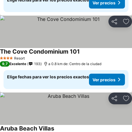
Ver precios
Compartir
Ag
The Cove Condominium 101
Resort
4 Estrellas
9,7
Excelente
193
a 0.8 km de: Centro de la ciudad
Elige fechas para ver los precios exactos
Ver precios
Compartir
Ag
Aruba Beach Villas