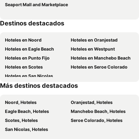
Seaport Mall and Marketplace
The St. Regis Aruba Resort
Aruba Harmony Apartments
Central Boutique Hotel
Aruba Palms Escape Suites
Destinos destacados
Divi Village All Inclusive Villas
Genesis Apartments
Ocean Z Boutique Hotel
Serene by the Sea
Hoteles en Noord
Hoteles en Oranjestad
Victoria City Hotel
Modern Aruba
Hoteles en Eagle Beach
Hoteles en Westpunt
Arena Condos Aruba - few steps from Eagle Beach!
Boardwalk Boutique Hotel Aruba
Hoteles en Punto Fijo
Hoteles en Manchebo Beach
Aruba Lagunita
Bon Bini Suites Aruba
Hoteles en Scotes
Hoteles en Seroe Colorado
House Of Mosaic Villa Aruba
Coral Reef Beach
Hoteles en San Nicolas
The Mill Resort & Suites
Yoyita Suites Aruba
Más destinos destacados
Marriott's Aruba Surf Club
Modern Hotel Aruba
Marriott's Aruba Ocean Club
Karibu Aruba Boutique Hotel
Noord, Hoteles
Oranjestad, Hoteles
Playa Linda Beach Resort
Tamarijn Aruba All Inkclusive
Eagle Beach, Hoteles
Manchebo Beach, Hoteles
Aruba Surfside Marina
Scotes, Hoteles
Seroe Colorado, Hoteles
San Nicolas, Hoteles