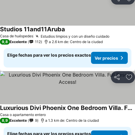
Compartir
Ag
Studios 11and11Aruba
Casa de huéspedes
Estudios limpios y con un diseño cuidado
9,8
Excelente
112
a 2.6 km de: Centro de la ciudad
Elige fechas para ver los precios exactos
Ver precios
Compartir
Ag
Luxurious Divi Phoenix One Bedroom Villa. Full Resort Access!
Casa o apartamento entero
8,9
Excelente
9
a 1.3 km de: Centro de la ciudad
Elige fechas para ver los precios exactos