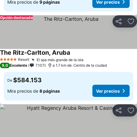
Mira precios de
9 páginas
Ver precios
Opción destacada
Compartir
Ag
The Ritz-Carlton, Aruba
Resort
El spa más grande de la isla
5 Estrellas
9,0
Excelente
7.107
a 1.7 km de: Centro de la ciudad
$584.153
De
Mira precios de
8 páginas
Ver precios
Compartir
Ag