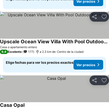
Ver precios
Compartir
Ag
Upscale Ocean View Villa With Pool Outdoor Kitchen
Casa o apartamento entero
9,8
Excelente
177
a 2.3 km de: Centro de la ciudad
Elige fechas para ver los precios exactos
Ver precios
Compartir
Ag
Casa Opal