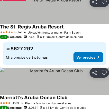
Compartir
Ag
The St. Regis Aruba Resort
Hotel
Ubicación frente al mar en Palm Beach
5 Estrellas
8,6
Excelente
739
a 1.1 km de: Centro de la ciudad
$627.292
De
Mira precios de
3 páginas
Ver precios
Compartir
Ag
Marriott's Aruba Ocean Club
Hotel
Piscina familiar con bar en el agua
4 Estrellas
8,8
Excelente
3.083
a 1.3 km de: Centro de la ciudad