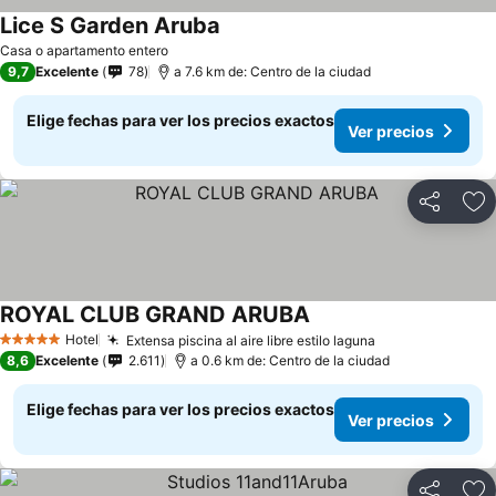
Lice S Garden Aruba
Casa o apartamento entero
9,7
Excelente
78
a 7.6 km de: Centro de la ciudad
Elige fechas para ver los precios exactos
Ver precios
Compartir
Ag
ROYAL CLUB GRAND ARUBA
Hotel
Extensa piscina al aire libre estilo laguna
5 Estrellas
8,6
Excelente
2.611
a 0.6 km de: Centro de la ciudad
Elige fechas para ver los precios exactos
Ver precios