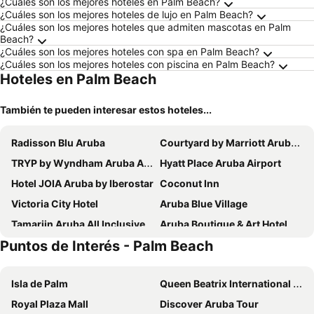
¿Cuáles son los mejores hoteles en Palm Beach?
¿Cuáles son los mejores hoteles de lujo en Palm Beach?
¿Cuáles son los mejores hoteles que admiten mascotas en Palm
Beach?
¿Cuáles son los mejores hoteles con spa en Palm Beach?
¿Cuáles son los mejores hoteles con piscina en Palm Beach?
Hoteles en Palm Beach
También te pueden interesar estos hoteles...
Radisson Blu Aruba
Courtyard by Marriott Aruba Resort
TRYP by Wyndham Aruba Adults Only Hotel
Hyatt Place Aruba Airport
Hotel JOIA Aruba by Iberostar
Coconut Inn
Victoria City Hotel
Aruba Blue Village
Tamarijn Aruba All Inclusive
Aruba Boutique & Art Hotel, BW Signature Collection
Puntos de Interés - Palm Beach
Arubiana Inn
MVC Eagle Beach
Wonders Boutique Hotel
Talk of the Town Hotel & Beach Club
Isla de Palm
Queen Beatrix International Airport
RH Boutique Hotel Aruba
Sea Breeze Town
Royal Plaza Mall
Discover Aruba Tour
Aruba's Bakval Suites
Voco Surfside Aruba