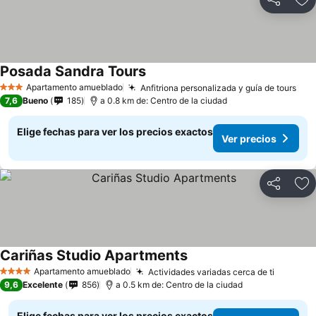
Compartir
Ag
Posada Sandra Tours
Apartamento amueblado
Anfitriona personalizada y guía de tours
3 Estrellas
7,6
Bueno
185
a 0.8 km de: Centro de la ciudad
Elige fechas para ver los precios exactos
Ver precios
Compartir
Ag
Cariñas Studio Apartments
Apartamento amueblado
Actividades variadas cerca de ti
4 Estrellas
9,6
Excelente
856
a 0.5 km de: Centro de la ciudad
Elige fechas para ver los precios exactos