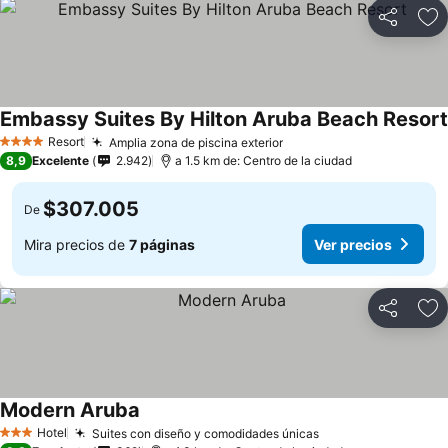
Compartir
Ag
Embassy Suites By Hilton Aruba Beach Resort
Resort
Amplia zona de piscina exterior
4 Estrellas
8,9
Excelente
2.942
a 1.5 km de: Centro de la ciudad
$307.005
De
Mira precios de
7 páginas
Ver precios
Compartir
Ag
Modern Aruba
Hotel
Suites con diseño y comodidades únicas
3 Estrellas