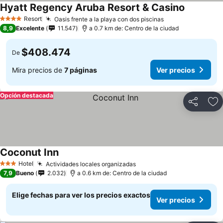
Hyatt Regency Aruba Resort & Casino
Resort
Oasis frente a la playa con dos piscinas
4 Estrellas
8,9
Excelente
11.547
a 0.7 km de: Centro de la ciudad
$408.474
De
Mira precios de
7 páginas
Ver precios
Opción destacada
Compartir
Ag
Coconut Inn
Hotel
Actividades locales organizadas
3 Estrellas
7,9
Bueno
2.032
a 0.6 km de: Centro de la ciudad
Elige fechas para ver los precios exactos
Ver precios