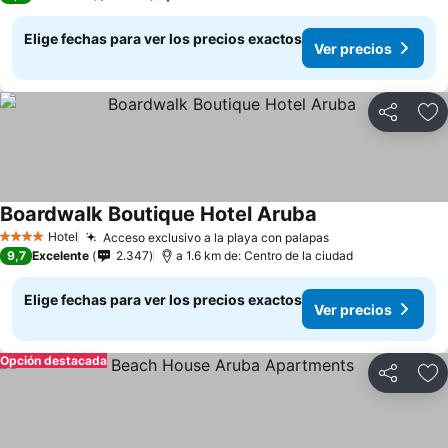
Elige fechas para ver los precios exactos
Ver precios
Compartir
Ag
Boardwalk Boutique Hotel Aruba
Hotel
Acceso exclusivo a la playa con palapas
4 Estrellas
9,7
Excelente
2.347
a 1.6 km de: Centro de la ciudad
Elige fechas para ver los precios exactos
Ver precios
Opción destacada
Compartir
Ag