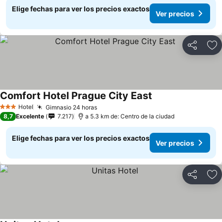
Elige fechas para ver los precios exactos
Ver precios
Compartir
Ag
Comfort Hotel Prague City East
Ver precios
Hotel
Gimnasio 24 horas
Ver precios
3 Estrellas
8,7
Excelente
7.217
a 5.3 km de: Centro de la ciudad
Elige fechas para ver los precios exactos
Ver precios
Compartir
Ag