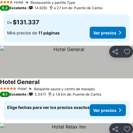
Hotel
Restaurante y parrilla Type
Ver precios
4 Estrellas
9,2
Excelente
14.926
a 2.1 km de: Puente de Carlos
$131.337
De
Mira precios de
11 páginas
Ver precios
Compartir
Ag
Hotel General
Ver precios
Hotel
Relajante sauna y centro de masajes
Ver precios
5 Estrellas
9,1
Excelente
3.347
a 1.8 km de: Puente de Carlos
Elige fechas para ver los precios exactos
Ver precios
Compartir
Ag