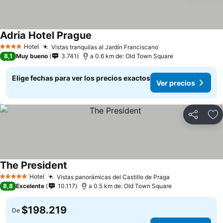
Adria Hotel Prague
Ver precios
Hotel
Vistas tranquilas al Jardín Franciscano
Ver precios
4 Estrellas
8,1
Muy bueno
3.741
a 0.6 km de: Old Town Square
Elige fechas para ver los precios exactos
Ver precios
Compartir
Ag
The President
Ver precios
Hotel
Vistas panorámicas del Castillo de Praga
Ver precios
5 Estrellas
8,8
Excelente
10.117
a 0.5 km de: Old Town Square
$198.219
De