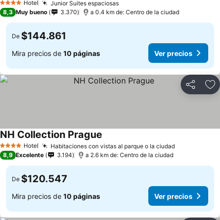
Hotel
Junior Suites espaciosas
Ver precios
4 Estrellas
8,3
Muy bueno
3.370
a 0.4 km de: Centro de la ciudad
$144.861
De
Mira precios de
10 páginas
Ver precios
Compartir
Ag
NH Collection Prague
Ver precios
Hotel
Habitaciones con vistas al parque o la ciudad
Ver precios
4 Estrellas
8,9
Excelente
3.194
a 2.6 km de: Centro de la ciudad
$120.547
De
Mira precios de
10 páginas
Ver precios