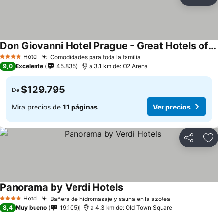
Compartir
Ag
Don Giovanni Hotel Prague - Great Hotels of The World
Ver precios
Hotel
Comodidades para toda la familia
Ver precios
4 Estrellas
9,0
Excelente
45.835
a 3.1 km de: O2 Arena
$129.795
De
Mira precios de
11 páginas
Ver precios
Compartir
Ag
Panorama by Verdi Hotels
Ver precios
Hotel
Bañera de hidromasaje y sauna en la azotea
Ver precios
4 Estrellas
8,4
Muy bueno
19.105
a 4.3 km de: Old Town Square