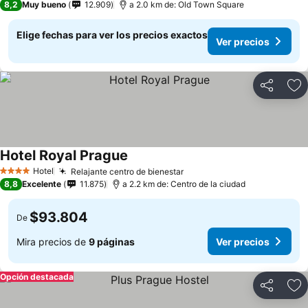
8,2
Muy bueno
12.909
a 2.0 km de: Old Town Square
Elige fechas para ver los precios exactos
Ver precios
Compartir
Ag
Hotel Royal Prague
Ver precios
Hotel
Relajante centro de bienestar
Ver precios
4 Estrellas
8,8
Excelente
11.875
a 2.2 km de: Centro de la ciudad
$93.804
De
Mira precios de
9 páginas
Ver precios
Opción destacada
Compartir
Ag