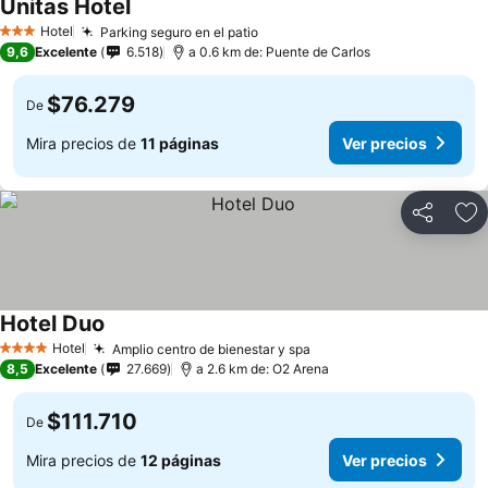
Unitas Hotel
Ver precios
Hotel
Parking seguro en el patio
Ver precios
3 Estrellas
9,6
Excelente
6.518
a 0.6 km de: Puente de Carlos
$76.279
De
Mira precios de
11 páginas
Ver precios
Compartir
Ag
Hotel Duo
Ver precios
Hotel
Amplio centro de bienestar y spa
Ver precios
4 Estrellas
8,5
Excelente
27.669
a 2.6 km de: O2 Arena
$111.710
De
Mira precios de
12 páginas
Ver precios