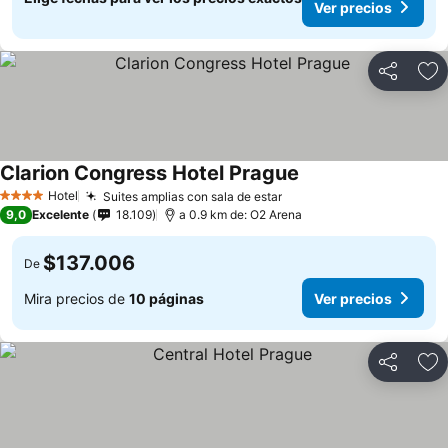
Ver precios
Compartir
Ag
Clarion Congress Hotel Prague
Ver precios
Hotel
Suites amplias con sala de estar
Ver precios
4 Estrellas
9,0
Excelente
18.109
a 0.9 km de: O2 Arena
$137.006
De
Mira precios de
10 páginas
Ver precios
Compartir
Ag