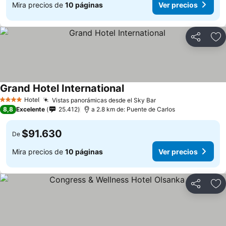
Mira precios de
10 páginas
Ver precios
Compartir
Ag
Grand Hotel International
Ver precios
Hotel
Vistas panorámicas desde el Sky Bar
Ver precios
4 Estrellas
8,8
Excelente
25.412
a 2.8 km de: Puente de Carlos
$91.630
De
Mira precios de
10 páginas
Ver precios
Compartir
Ag