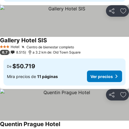
Compartir
Ag
Gallery Hotel SIS
Ver precios
Hotel
Centro de bienestar completo
Ver precios
3 Estrellas
6,7
8.515
a 3.2 km de: Old Town Square
$50.719
De
Mira precios de
11 páginas
Ver precios
Compartir
Ag
Quentin Prague Hotel
Ver precios