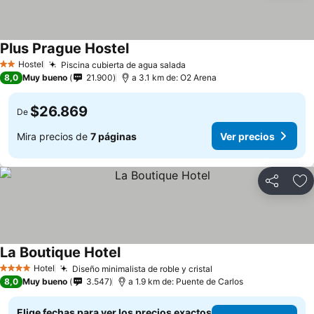
Plus Prague Hostel
Ver precios
Hostel
Piscina cubierta de agua salada
Ver precios
2 Estrellas
8,0
Muy bueno
21.900
a 3.1 km de: O2 Arena
$26.869
De
Mira precios de
7 páginas
Ver precios
Compartir
Ag
La Boutique Hotel
Ver precios
Hotel
Diseño minimalista de roble y cristal
Ver precios
4 Estrellas
8,0
Muy bueno
3.547
a 1.9 km de: Puente de Carlos
Elige fechas para ver los precios exactos