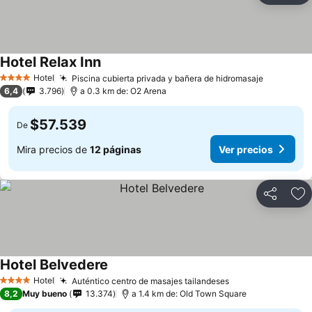
Hotel Relax Inn
Ver precios
Hotel
Piscina cubierta privada y bañera de hidromasaje
Ver preci
4 Estrellas
6,4
3.796
a 0.3 km de: O2 Arena
$57.539
De
Mira precios de
12 páginas
Ver precios
Compartir
Ag
Hotel Belvedere
Ver precios
Hotel
Auténtico centro de masajes tailandeses
Ver precios
4 Estrellas
8,2
Muy bueno
13.374
a 1.4 km de: Old Town Square