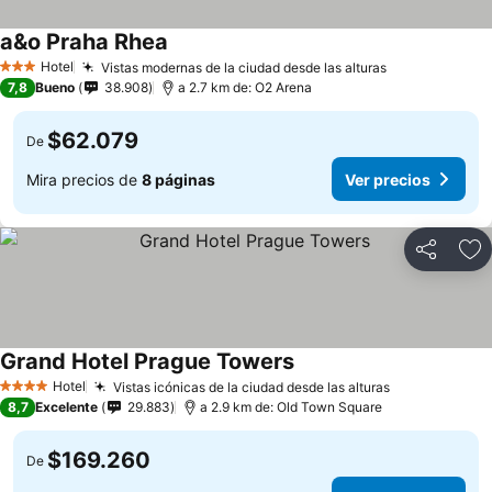
a&o Praha Rhea
Ver precios
Hotel
Vistas modernas de la ciudad desde las alturas
Ver precios
3 Estrellas
7,8
Bueno
38.908
a 2.7 km de: O2 Arena
$62.079
De
Mira precios de
8 páginas
Ver precios
Compartir
Ag
Grand Hotel Prague Towers
Ver precios
Hotel
Vistas icónicas de la ciudad desde las alturas
Ver precios
4 Estrellas
8,7
Excelente
29.883
a 2.9 km de: Old Town Square
$169.260
De