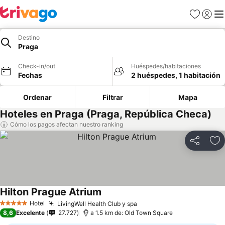
Favoritos
Iniciar 
Me
Destino
Praga
Check-in/out
Huéspedes/habitaciones
Fechas
2 huéspedes, 1 habitación
Ordenar
Filtrar
Mapa
Hoteles en Praga (Praga, República Checa)
Cómo los pagos afectan nuestro ranking
Compartir
Ag
Hilton Prague Atrium
Ver precios
Hotel
LivingWell Health Club y spa
Ver precios
5 Estrellas
8,6
Excelente
27.727
a 1.5 km de: Old Town Square