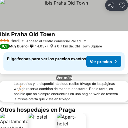
Compartir
Ag
ibis Praha Old Town
Ver precios
Hotel
Acceso al centro comercial Palladium
Ver precios
3 Estrellas
8,3
Muy bueno
14.037
a 0.7 km de: Old Town Square
Elige fechas para ver los precios exactos
Ver precios
Ver más
Los precios y la disponibilidad que recibe trivago de las páginas
web de reserva cambian de manera constante. Por lo tanto, es
posible que no siempre encuentres en una página web de reserva
la misma oferta que viste en trivago.
Otros hospedajes en Praga