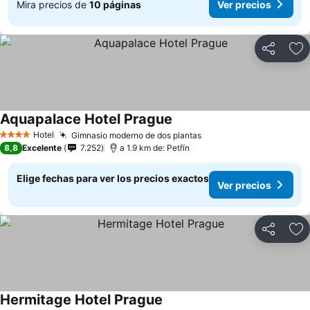
Mira precios de
10 páginas
Ver precios
Compartir
Ag
Aquapalace Hotel Prague
Ver precios
Hotel
Gimnasio moderno de dos plantas
Ver precios
4 Estrellas
8,8
Excelente
7.252
a 1.9 km de: Petřín
Elige fechas para ver los precios exactos
Ver precios
Compartir
Ag
Hermitage Hotel Prague
Ver precios