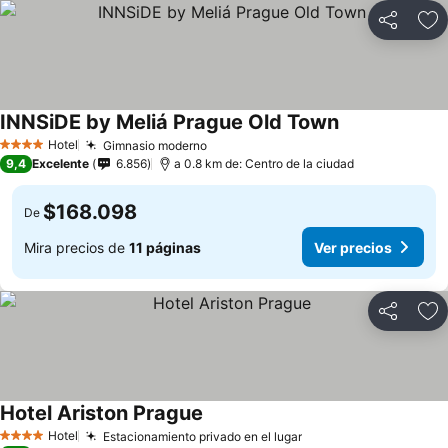
Compartir
Ag
INNSiDE by Meliá Prague Old Town
Ver precios
Hotel
Gimnasio moderno
Ver precios
4 Estrellas
9,4
Excelente
6.856
a 0.8 km de: Centro de la ciudad
$168.098
De
Mira precios de
11 páginas
Ver precios
Compartir
Ag
Hotel Ariston Prague
Ver precios
Hotel
Estacionamiento privado en el lugar
Ver precios
4 Estrellas