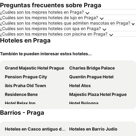
Preguntas frecuentes sobre Praga
¿Cuáles son los mejores hoteles en Praga?
¿Cuáles son los mejores hoteles de lujo en Praga?
¿Cuáles son los mejores hoteles que admiten mascotas en Praga?
¿Cuáles son los mejores hoteles con spa en Praga?
¿Cuáles son los mejores hoteles con piscina en Praga?
Hoteles en Praga
También te pueden interesar estos hoteles...
Grand Majestic Hotel Prague
Charles Bridge Palace
Pension Prague City
Quentin Prague Hotel
ibis Praha Old Town
Hotel Atos
Residence Bene
Majestic Plaza Hotel Prague
Hotel Relax Inn
Hotel Bologna
Barrios - Praga
Hotel 16
ibis Praha Mala Strana
Vienna House by Wyndham Diplomat Prague
Hotel Zlatá Váha
Hoteles en Casco antiguo de Praga
Hoteles en Barrio Judío
Hilton Prague Atrium
Central Hotel Prague