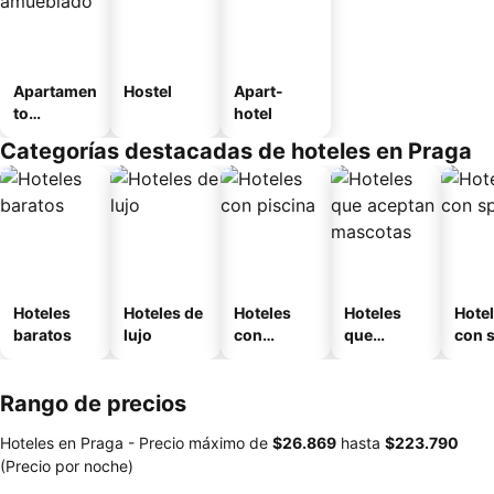
Apartamen
Hostel
Apart-
to
hotel
amueblad
Categorías destacadas de hoteles en Praga
o
Hoteles
Hoteles de
Hoteles
Hoteles
Hote
baratos
lujo
con
que
con 
piscina
aceptan
mascotas
Rango de precios
Hoteles en Praga -
Precio máximo
de
‎$26.869
hasta
‎$223.790
(Precio por noche)