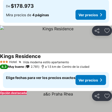
$178.973
De
Mira precios de
4 páginas
Ver precios
Compartir
Ag
Kings Residence
Ver precios
Hotel
Vida moderna estilo apartamento
Ver precios
3 Estrellas
8,3
Muy bueno
2.781
a 1.5 km de: Centro de la ciudad
Elige fechas para ver los precios exactos
Ver precios
Opción destacada
Compartir
Ag