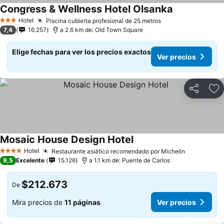
Congress & Wellness Hotel Olsanka
Ver precios
Hotel
Piscina cubierta profesional de 25 metros
Ver precios
3 Estrellas
7,4
16.257
a 2.6 km de: Old Town Square
Elige fechas para ver los precios exactos
Ver precios
Compartir
Ag
Mosaic House Design Hotel
Ver precios
Hotel
Restaurante asiático recomendado por Michelin
Ver precio
4 Estrellas
9,5
Excelente
15.126
a 1.1 km de: Puente de Carlos
$212.673
De
Mira precios de
11 páginas
Ver precios