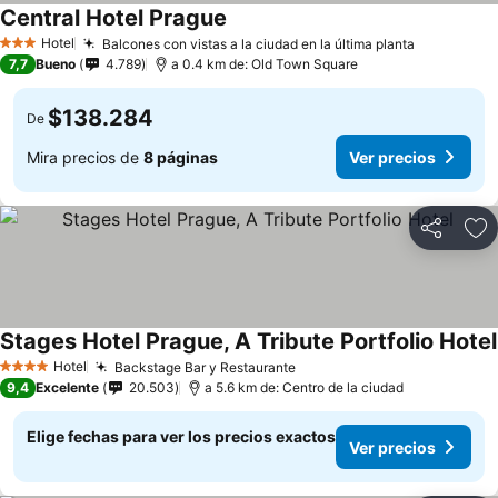
Central Hotel Prague
Ver precios
Hotel
Balcones con vistas a la ciudad en la última planta
Ver preci
3 Estrellas
7,7
Bueno
4.789
a 0.4 km de: Old Town Square
$138.284
De
Mira precios de
8 páginas
Ver precios
Compartir
Ag
Stages Hotel Prague, A Tribute Portfolio Hotel
Hotel
Backstage Bar y Restaurante
Ver precios
4 Estrellas
9,4
Excelente
20.503
a 5.6 km de: Centro de la ciudad
Elige fechas para ver los precios exactos
Ver precios