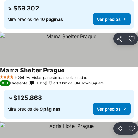
$59.302
De
Mira precios de
10 páginas
Ver precios
Compartir
Ag
Mama Shelter Prague
Ver precios
Hotel
Vistas panorámicas de la ciudad
Ver precios
4 Estrellas
8,9
Excelente
9.915
a 1.8 km de: Old Town Square
$125.868
De
Mira precios de
9 páginas
Ver precios
Compartir
Ag