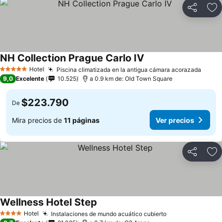
Compartir
Ag
NH Collection Prague Carlo IV
Ver precios
Hotel
Piscina climatizada en la antigua cámara acorazada
Ver p
5 Estrellas
9,0
Excelente
10.525
a 0.9 km de: Old Town Square
$223.790
De
Mira precios de
11 páginas
Ver precios
Compartir
Ag
Wellness Hotel Step
Ver precios
Hotel
Instalaciones de mundo acuático cubierto
Ver precios
4 Estrellas