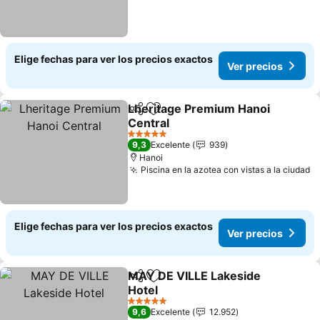
Elige fechas para ver los precios exactos
Ver precios
Lheritage Premium Hanoi
Compartir
Agregar a favoritos
Central
Ver precios
5 Estrellas
9,3
Excelente
939
Hanoi
Piscina en la azotea con vistas a la ciudad
V
Elige fechas para ver los precios exactos
Ver precios
MAY DE VILLE Lakeside
Compartir
Agregar a favoritos
Hotel
Ver precios
5 Estrellas
9,6
Excelente
12.952