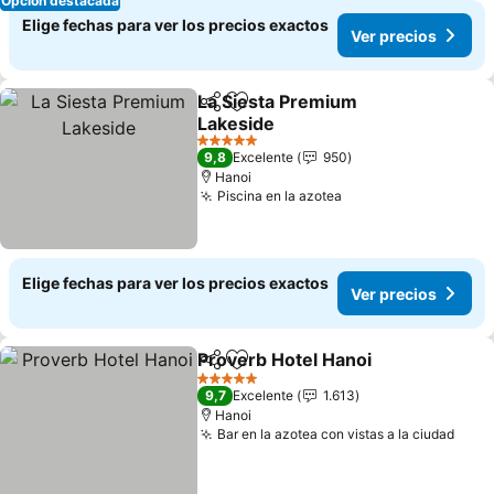
Opción destacada
Elige fechas para ver los precios exactos
Ver precios
La Siesta Premium
Compartir
Agregar a favoritos
Lakeside
Ver precios
5 Estrellas
9,8
Excelente
950
Hanoi
Piscina en la azotea
Ver precios
Elige fechas para ver los precios exactos
Ver precios
Proverb Hotel Hanoi
Compartir
Agregar a favoritos
Ver pr
5 Estrellas
9,7
Excelente
1.613
Hanoi
Bar en la azotea con vistas a la ciudad
Ver 