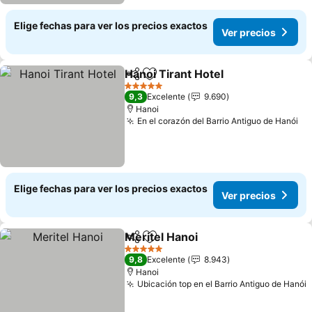
Elige fechas para ver los precios exactos
Ver precios
Hanoi Tirant Hotel
Compartir
Agregar a favoritos
Ver prec
5 Estrellas
9,3
Excelente
9.690
Hanoi
En el corazón del Barrio Antiguo de Hanói
Ve
Elige fechas para ver los precios exactos
Ver precios
Meritel Hanoi
Compartir
Agregar a favoritos
Ver precios
5 Estrellas
9,8
Excelente
8.943
Hanoi
Ubicación top en el Barrio Antiguo de Hanói
V