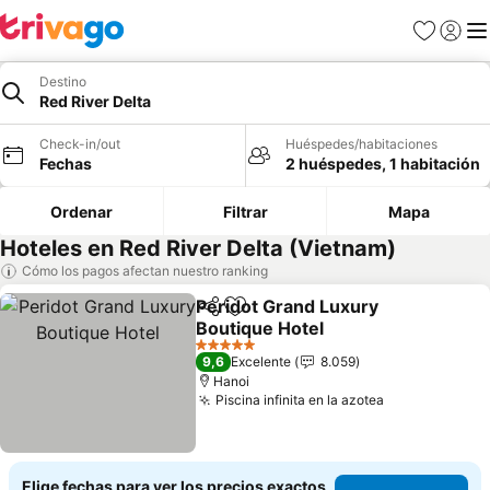
Favoritos
Iniciar 
Me
Destino
Red River Delta
Check-in/out
Huéspedes/habitaciones
Fechas
2 huéspedes, 1 habitación
Ordenar
Filtrar
Mapa
Hoteles en Red River Delta (Vietnam)
Cómo los pagos afectan nuestro ranking
Peridot Grand Luxury
Compartir
Agregar a favoritos
Boutique Hotel
Ver precios
5 Estrellas
9,6
Excelente
8.059
Hanoi
Piscina infinita en la azotea
Ver precios
Elige fechas para ver los precios exactos