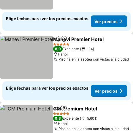
Elige fechas para ver los precios exactos
Ver precios
Manevi Premier Hotel
Compartir
Agregar a favoritos
Ver 
5 Estrellas
8,9
Excelente
114
Hanoi
Piscina en la azotea con vistas a la ciudad
V
Elige fechas para ver los precios exactos
Ver precios
GM Premium Hotel
Compartir
Agregar a favoritos
Ver pre
5 Estrellas
9,8
Excelente
5.601
Hanoi
Piscina en la azotea con vistas a la ciudad
V