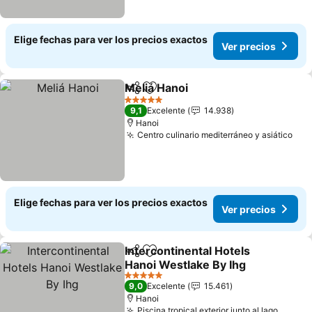
Elige fechas para ver los precios exactos
Ver precios
Meliá Hanoi
Compartir
Agregar a favoritos
Ver precios
5 Estrellas
9,1
Excelente
14.938
Hanoi
Centro culinario mediterráneo y asiático
Ver
Elige fechas para ver los precios exactos
Ver precios
Intercontinental Hotels
Compartir
Agregar a favoritos
Hanoi Westlake By Ihg
Ver precios
5 Estrellas
9,0
Excelente
15.461
Hanoi
Piscina tropical exterior junto al lago