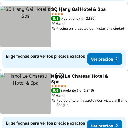
SQ Hang Gai Hotel & Spa
Compartir
Agregar a favoritos
V
4 Estrellas
8,3
Muy bueno
2.120
Hanoi
Piscina en la azotea con vistas a la ciudad
V
Elige fechas para ver los precios exactos
Ver precios
Hanoi Le Chateau Hotel &
Compartir
Agregar a favoritos
Spa
Ver precios
5 Estrellas
9,6
Excelente
2.849
Hanoi
Restaurante en la azotea con vistas al Barrio
Antiguo
Elige fechas para ver los precios exactos
Ver precios