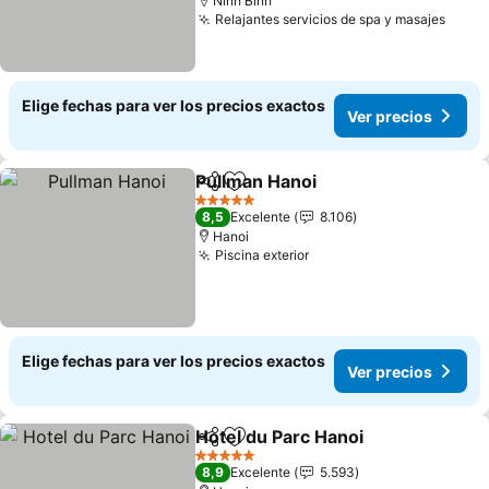
Ninh Bình
Relajantes servicios de spa y masajes
Ver p
Elige fechas para ver los precios exactos
Ver precios
Pullman Hanoi
Compartir
Agregar a favoritos
Ver precios
5 Estrellas
8,5
Excelente
8.106
Hanoi
Piscina exterior
Ver precios
Elige fechas para ver los precios exactos
Ver precios
Hotel du Parc Hanoi
Compartir
Agregar a favoritos
Ver pr
5 Estrellas
8,9
Excelente
5.593