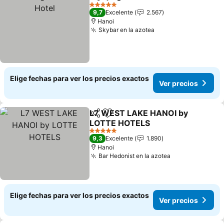
Compartir
Agregar a favoritos
Ve
5 Estrellas
9,7
Excelente
2.567
Hanoi
Skybar en la azotea
Ver precios
Elige fechas para ver los precios exactos
Ver precios
L7 WEST LAKE HANOI by
Compartir
Agregar a favoritos
LOTTE HOTELS
Ver precios
5 Estrellas
9,3
Excelente
1.890
Hanoi
Bar Hedonist en la azotea
Ver precios
Elige fechas para ver los precios exactos
Ver precios