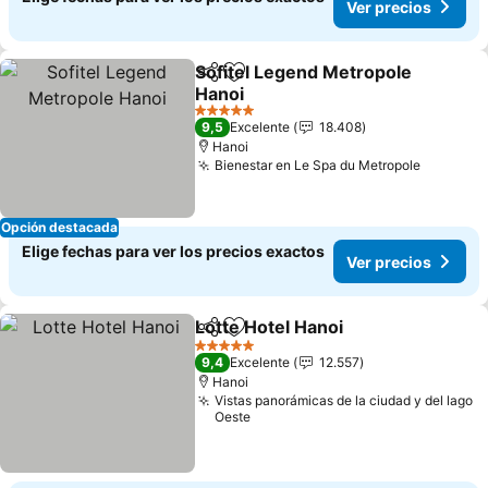
Ver precios
Sofitel Legend Metropole
Compartir
Agregar a favoritos
Hanoi
Ver precios
5 Estrellas
9,5
Excelente
18.408
Hanoi
Bienestar en Le Spa du Metropole
Ver prec
Opción destacada
Elige fechas para ver los precios exactos
Ver precios
Lotte Hotel Hanoi
Compartir
Agregar a favoritos
Ver prec
5 Estrellas
9,4
Excelente
12.557
Hanoi
Vistas panorámicas de la ciudad y del lago
Oeste