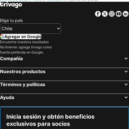
Hoteles en Isla de Pascua
Hoteles en Asunción
Hoteles en Cerdeña
Hoteles en Curicó
Facebook
Twitter
Insta
Yo
Hoteles en Provincia de Osorno
Hoteles en Jamaica
Elige tu país
Hoteles en Lacio
Hoteles en Puerto Plata
Hoteles en Región de Arica y Parinacota
Hoteles en Costa Rica
Agregar en Google
Encuentra nuestros resultados
Hoteles en Colombia
Hoteles en Panamá
fácilmente: agrega trivago como
Hoteles en Andalucía
Hoteles en Quintana Roo
fuente preferida en Google.
Compañía
Hoteles en Prefectura Tokio
Nuestros productos
Términos y políticas
Ayuda
Inicia sesión y obtén beneficios
exclusivos para socios