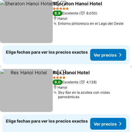
Sheraton Hanoi Hotel
Compartir
Agregar a favoritos
Ver 
5 Estrellas
8,9
Excelente
8.050
Hanoi
Entorno pintoresco en el Lago del Oeste
Ver
Elige fechas para ver los precios exactos
Ver precios
Rex Hanoi Hotel
Compartir
Agregar a favoritos
Ver precio
4 Estrellas
9,0
Excelente
4.138
Hanoi
Sky Bar en la azotea con vistas
panorámicas
Elige fechas para ver los precios exactos
Ver precios