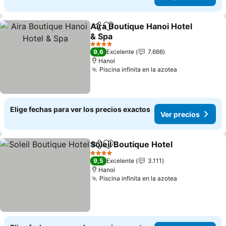
Aira Boutique Hanoi Hotel
Compartir
Agregar a favoritos
& Spa
Ver precios
4 Estrellas
9,6
Excelente
7.666
Hanoi
Piscina infinita en la azotea
Ver precios
Elige fechas para ver los precios exactos
Ver precios
Soleil Boutique Hotel
Compartir
Agregar a favoritos
Ver p
4 Estrellas
9,5
Excelente
3.111
Hanoi
Piscina infinita en la azotea
Ver precios