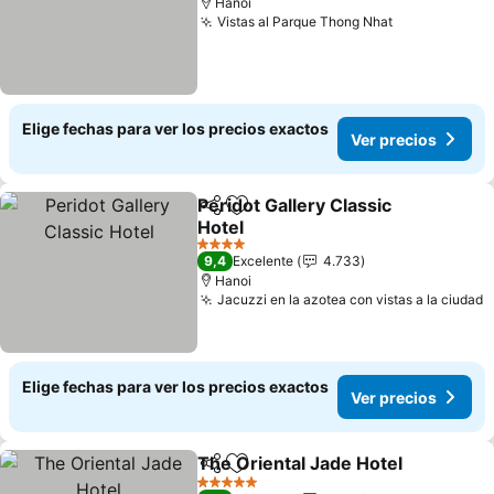
Hanoi
Vistas al Parque Thong Nhat
Ver precios
Elige fechas para ver los precios exactos
Ver precios
Peridot Gallery Classic
Compartir
Agregar a favoritos
Hotel
Ver precios
4 Estrellas
9,4
Excelente
4.733
Hanoi
Jacuzzi en la azotea con vistas a la ciudad
V
Elige fechas para ver los precios exactos
Ver precios
The Oriental Jade Hotel
Compartir
Agregar a favoritos
Ve
5 Estrellas