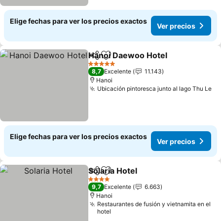
Elige fechas para ver los precios exactos
Ver precios
Hanoi Daewoo Hotel
Compartir
Agregar a favoritos
Ver p
5 Estrellas
8,7
Excelente
11.143
Hanoi
Ubicación pintoresca junto al lago Thu Le
Ve
Elige fechas para ver los precios exactos
Ver precios
Solaria Hotel
Compartir
Agregar a favoritos
Ver precios
4 Estrellas
9,7
Excelente
6.663
Hanoi
Restaurantes de fusión y vietnamita en el
hotel