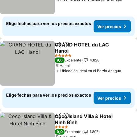
Ver pr
Elige fechas para ver los precios exactos
Ver precios
GRAND HOTEL du LAC
Compartir
Agregar a favoritos
Hanoi
Ver precios
5 Estrellas
9,6
Excelente
4.828
Hanoi
Ubicación ideal en el Barrio Antiguo
Ver pr
Elige fechas para ver los precios exactos
Ver precios
Coco Island Villa & Hotel
Compartir
Agregar a favoritos
Ninh Bình
Ver precios
4 Estrellas
9,0
Excelente
1.897