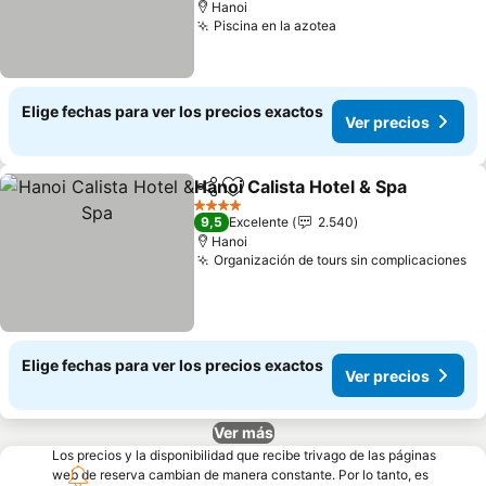
Hanoi
Piscina en la azotea
Ver precios
Elige fechas para ver los precios exactos
Ver precios
Hanoi Calista Hotel & Spa
Compartir
Agregar a favoritos
V
4 Estrellas
9,5
Excelente
2.540
Hanoi
Organización de tours sin complicaciones
Ve
Elige fechas para ver los precios exactos
Ver precios
Ver más
Los precios y la disponibilidad que recibe trivago de las páginas
web de reserva cambian de manera constante. Por lo tanto, es