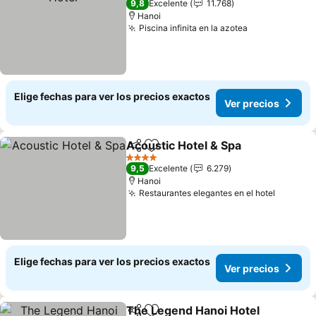
9,8
Excelente
11.768
Hanoi
Piscina infinita en la azotea
Ver precios
Elige fechas para ver los precios exactos
Ver precios
Acoustic Hotel & Spa
Compartir
Agregar a favoritos
Ver p
4 Estrellas
9,5
Excelente
6.279
Hanoi
Restaurantes elegantes en el hotel
Ver pre
Elige fechas para ver los precios exactos
Ver precios
The Legend Hanoi Hotel