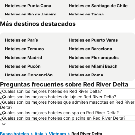
Hoteles en Punta Cana
Hoteles en Santiago de Chile
Hoteles en Río de Janeiro
Hoteles en Tacna
Más destinos destacados
Hoteles en Aruba
Hoteles en Brasil
Hoteles en París
Hoteles en Puerto Varas
Hoteles en Temuco
Hoteles en Barcelona
Hoteles en Madrid
Hoteles en Florianópolis
Hoteles en Pucón
Hoteles en Miami Beach
Hoteles en Concepción
Hoteles en Roma
Preguntas frecuentes sobre Red River Delta
Hoteles en La Serena
Hoteles en Puerto Montt
¿Cuáles son los mejores hoteles en Red River Delta?
Hoteles en Lima
Hoteles en Valdivia
¿Cuáles son los mejores hoteles de lujo en Red River Delta?
Hoteles en San Andrés
Hoteles en Búzios
¿Cuáles son los mejores hoteles que admiten mascotas en Red River
Delta?
Hoteles en Chillán
Hoteles en Arica
¿Cuáles son los mejores hoteles con spa en Red River Delta?
¿Cuáles son los mejores hoteles con piscina en Red River Delta?
Hoteles en Curazao
Hoteles en Chile
Hoteles en Región Metropolitana de Santiago
Hoteles en Chiloé
Busca hoteles
Asia
Vietnam
Red River Delta