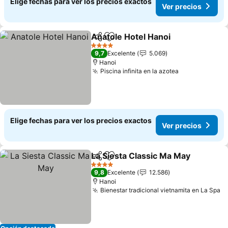
Elige fechas para ver los precios exactos
Ver precios
Anatole Hotel Hanoi
Compartir
Agregar a favoritos
Ver pr
4 Estrellas
9,7
Excelente
5.069
Hanoi
Piscina infinita en la azotea
Ver precios
Elige fechas para ver los precios exactos
Ver precios
La Siesta Classic Ma May
Compartir
Agregar a favoritos
V
4 Estrellas
9,8
Excelente
12.586
Hanoi
Bienestar tradicional vietnamita en La Spa
Ve