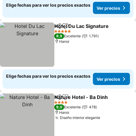
Elige fechas para ver los precios exactos
Ver precios
Hotel Du Lac Signature
Compartir
Agregar a favoritos
Ver
5 Estrellas
9,9
Excelente
1.791
Hanoi
Elige fechas para ver los precios exactos
Ver precios
Nature Hotel - Ba Dinh
Compartir
Agregar a favoritos
Ver
4 Estrellas
9,0
Excelente
478
Hanoi
Diseño interior elegante
Ver precios