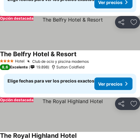
Ver precios
Opción destacada
Compartir
Ag
The Belfry Hotel & Resort
Hotel
Club de ocio y piscina modernos
4 Estrellas
8,6
Excelente
19.898
Sutton Coldfield
Elige fechas para ver los precios exactos
Ver precios
Opción destacada
Compartir
Ag
The Royal Highland Hotel