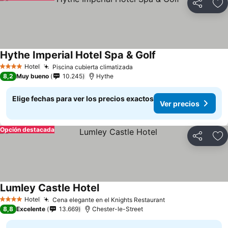
Compartir
Ag
Hythe Imperial Hotel Spa & Golf
Hotel
Piscina cubierta climatizada
4 Estrellas
8,2
Muy bueno
10.245
Hythe
Elige fechas para ver los precios exactos
Ver precios
Opción destacada
Compartir
Ag
Lumley Castle Hotel
Hotel
Cena elegante en el Knights Restaurant
4 Estrellas
8,8
Excelente
13.669
Chester-le-Street