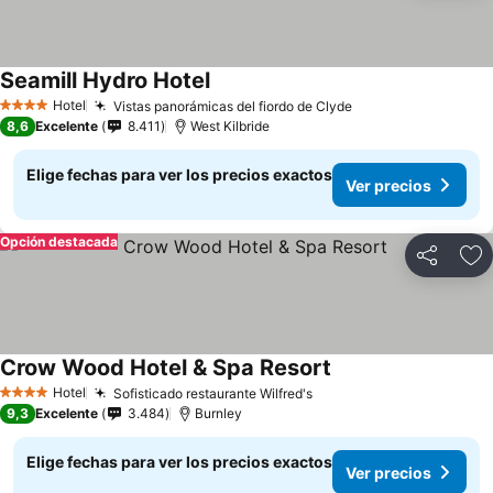
Seamill Hydro Hotel
Hotel
Vistas panorámicas del fiordo de Clyde
4 Estrellas
8,6
Excelente
8.411
West Kilbride
Elige fechas para ver los precios exactos
Ver precios
Opción destacada
Compartir
Ag
Crow Wood Hotel & Spa Resort
Hotel
Sofisticado restaurante Wilfred's
4 Estrellas
9,3
Excelente
3.484
Burnley
Elige fechas para ver los precios exactos
Ver precios