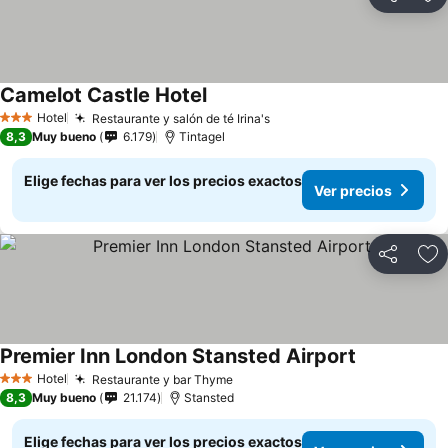
Compartir
Ag
Camelot Castle Hotel
Hotel
Restaurante y salón de té Irina's
3 Estrellas
8,3
Muy bueno
6.179
Tintagel
Elige fechas para ver los precios exactos
Ver precios
Compartir
Ag
Premier Inn London Stansted Airport
Hotel
Restaurante y bar Thyme
3 Estrellas
8,3
Muy bueno
21.174
Stansted
Elige fechas para ver los precios exactos