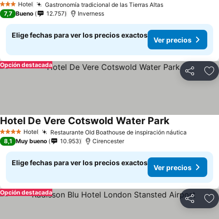
Hotel
Gastronomía tradicional de las Tierras Altas
3 Estrellas
7,7
Bueno
12.757
Inverness
Elige fechas para ver los precios exactos
Ver precios
Opción destacada
Compartir
Ag
Hotel De Vere Cotswold Water Park
Hotel
Restaurante Old Boathouse de inspiración náutica
4 Estrellas
8,1
Muy bueno
10.953
Cirencester
Elige fechas para ver los precios exactos
Ver precios
Opción destacada
Compartir
Ag