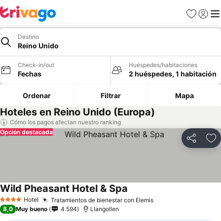
Favoritos
Iniciar 
Me
Destino
Reino Unido
Check-in/out
Huéspedes/habitaciones
Fechas
2 huéspedes, 1 habitación
Ordenar
Filtrar
Mapa
Hoteles en Reino Unido (Europa)
Cómo los pagos afectan nuestro ranking
Opción destacada
Compartir
Ag
Wild Pheasant Hotel & Spa
Hotel
Tratamientos de bienestar con Elemis
4 Estrellas
8,0
Muy bueno
4.594
Llangollen