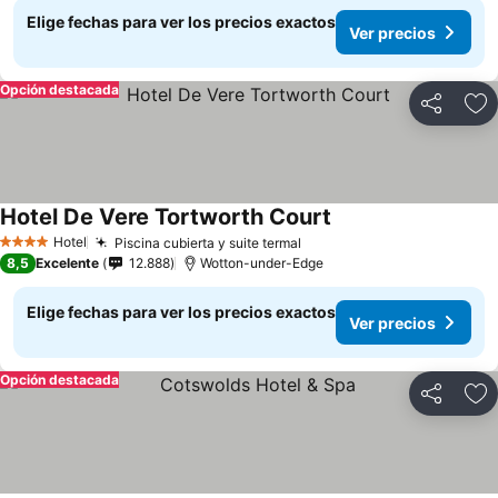
Elige fechas para ver los precios exactos
Ver precios
Opción destacada
Compartir
Ag
Hotel De Vere Tortworth Court
Hotel
Piscina cubierta y suite termal
4 Estrellas
8,5
Excelente
12.888
Wotton-under-Edge
Elige fechas para ver los precios exactos
Ver precios
Opción destacada
Compartir
Ag