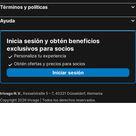
Hoteles en Cheltenham
Hoteles en Wrexham
Términos y políticas
Hoteles en Aberdeen
Hoteles en Ingliston
Ayuda
Hoteles en Blairgowrie
Hoteles en Dunvegan
Hoteles en Crawley
Hoteles en Redbridge
Inicia sesión y obtén beneficios
exclusivos para socios
Personaliza tu experiencia
Obtén ofertas y precios para socios
Iniciar sesión
trivago N.V.
, Kesselstraße 5 – 7, 40221 Düsseldorf, Alemania
Copyright 2026 trivago | Todos los derechos reservados.