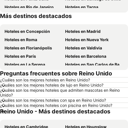
Hoteles en Río de Janeiro
Hoteles en Tacna
Más destinos destacados
Hoteles en Aruba
Hoteles en Isla de Pascua
Hoteles en Concepción
Hoteles en Madrid
Hoteles en Roma
Hoteles en Nueva York
Hoteles en Florianópolis
Hoteles en Valdivia
Hoteles en París
Hoteles en Barcelona
Hoteles en La Serena
Hoteles en San Carlos de Bariloche
Preguntas frecuentes sobre Reino Unido
Hoteles en Miami Beach
Hoteles en Pucón
¿Cuáles son los mejores hoteles en Reino Unido?
Hoteles en Temuco
Hoteles en Puerto Montt
¿Cuáles son los mejores hoteles de lujo en Reino Unido?
Hoteles en Las Vegas
Hoteles en Calama
¿Cuáles son los mejores hoteles que admiten mascotas en Reino
Unido?
Hoteles en Búzios
Hoteles en São Paulo
¿Cuáles son los mejores hoteles con spa en Reino Unido?
¿Cuáles son los mejores hoteles con piscina en Reino Unido?
Hoteles en Curazao
Hoteles en Brasil
Reino Unido - Más destinos destacados
Hoteles en República Dominicana
Hoteles en Lacio
Hoteles en Chiloé
Hoteles en Girona
Hoteles en Cambridge
Hoteles en Hounslow