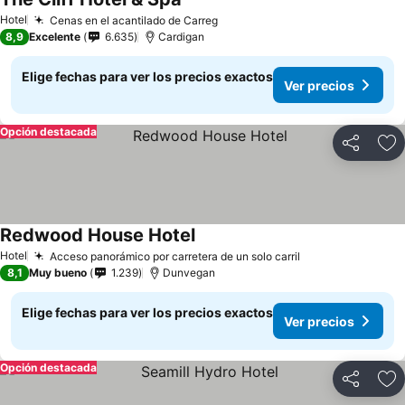
Hotel
Cenas en el acantilado de Carreg
8,9
Excelente
6.635
Cardigan
Elige fechas para ver los precios exactos
Ver precios
Opción destacada
Compartir
Ag
Redwood House Hotel
Hotel
Acceso panorámico por carretera de un solo carril
8,1
Muy bueno
1.239
Dunvegan
Elige fechas para ver los precios exactos
Ver precios
Opción destacada
Compartir
Ag