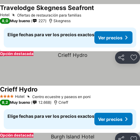
Travelodge Skegness Seafront
Hotel
Ofertas de restauración para familias
8,0
Muy bueno
227
Skegness
Elige fechas para ver los precios exactos
Ver precios
Opción destacada
Compartir
Ag
Crieff Hydro
Hotel
Centro ecuestre y paseos en poni
4 Estrellas
8,2
Muy bueno
12.668
Crieff
Elige fechas para ver los precios exactos
Ver precios
Opción destacada