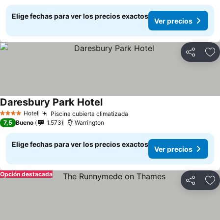
Elige fechas para ver los precios exactos
Ver precios
Compartir
Ag
Daresbury Park Hotel
Hotel
Piscina cubierta climatizada
4 Estrellas
7,5
Bueno
1.573
Warrington
Elige fechas para ver los precios exactos
Ver precios
Opción destacada
Compartir
Ag