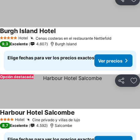
Compartir
Ag
Burgh Island Hotel
Hotel
Cenas costeras en el restaurante Nettlefold
5 Estrellas
9,3
Excelente
4.607
Burgh Island
Elige fechas para ver los precios exactos
Ver precios
Opción destacada
Compartir
Ag
Harbour Hotel Salcombe
Hotel
Cine privado y villas de lujo
4 Estrellas
8,7
Excelente
4.592
Salcombe
Elige fechas para ver los precios exactos