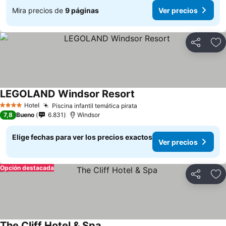
Mira precios de
9 páginas
Ver precios
Compartir
Ag
LEGOLAND Windsor Resort
Hotel
Piscina infantil temática pirata
4 Estrellas
7,8
Bueno
6.831
Windsor
Elige fechas para ver los precios exactos
Ver precios
Opción destacada
Compartir
Ag
The Cliff Hotel & Spa