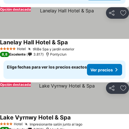
Opción destacada
Compartir
Ag
Lanelay Hall Hotel & Spa
Hotel
tRiBe Spa y jardín exterior
5 Estrellas
8,8
Excelente
3.817
Pontyclun
Elige fechas para ver los precios exactos
Ver precios
Opción destacada
Compartir
Ag
Lake Vyrnwy Hotel & Spa
Hotel
Impresionante salón junto al lago
4 Estrellas