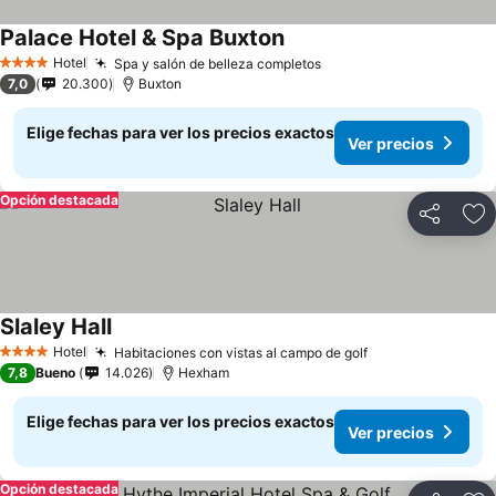
Palace Hotel & Spa Buxton
Hotel
Spa y salón de belleza completos
4 Estrellas
7,0
20.300
Buxton
Elige fechas para ver los precios exactos
Ver precios
Opción destacada
Compartir
Ag
Slaley Hall
Hotel
Habitaciones con vistas al campo de golf
4 Estrellas
7,8
Bueno
14.026
Hexham
Elige fechas para ver los precios exactos
Ver precios
Opción destacada