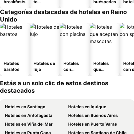
breakfasts
to
huéspedes
hotel
amueblad
Categorías destacadas de hoteles en Reino
o
Unido
Hoteles
Hoteles de
Hoteles
Hoteles
Hote
baratos
lujo
con
que
con 
piscina
aceptan
mascotas
Estás a un solo clic de estos destinos
destacados
Hoteles en Santiago
Hoteles en Iquique
Hoteles en Antofagasta
Hoteles en Buenos Aires
Hoteles en Viña del Mar
Hoteles en Puerto Varas
Hoteles en Punta Cana
Hoteles en Santiago de Chile