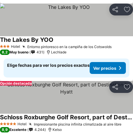
Compartir
Ag
The Lakes By YOO
Hotel
Entorno pintoresco en la campiña de los Cotswolds
3 Estrellas
8,2
Muy bueno
431
Lechlade
Elige fechas para ver los precios exactos
Ver precios
Opción destacada
Compartir
Ag
Schloss Roxburghe Golf Resort, part of Destination by Hyatt
Hotel
Impresionante piscina infinita climatizada al aire libre
5 Estrellas
8,9
Excelente
4.244
Kelso