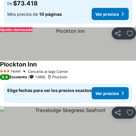
$73.418
De
Mira precios de
10 páginas
Ver precios
Opción destacada
Compartir
Ag
Plockton Inn
Hotel
Cercanía al lago Carron
3 Estrellas
8,6
Excelente
1.989
Plockton
Elige fechas para ver los precios exactos
Ver precios
Compartir
Ag