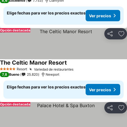
8,6
Excelente
7.753
Llanfyllin
Elige fechas para ver los precios exactos
Ver precios
Opción destacada
Compartir
Ag
The Celtic Manor Resort
Resort
Variedad de restaurantes
5 Estrellas
7,8
Bueno
25.820
Newport
Elige fechas para ver los precios exactos
Ver precios
Opción destacada
Compartir
Ag