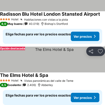
Radisson Blu Hotel London Stansted Airport
Hotel
Habitaciones con vistas a la pista
4 Estrellas
8,0
Muy bueno
40.019
Bishop's Stortford
Elige fechas para ver los precios exactos
Ver precios
Opción destacada
Compartir
Ag
The Elms Hotel & Spa
Hotel
Vistas panorámicas del valle de Teme
4 Estrellas
8,5
Excelente
2.406
Abberley
Elige fechas para ver los precios exactos
Ver precios