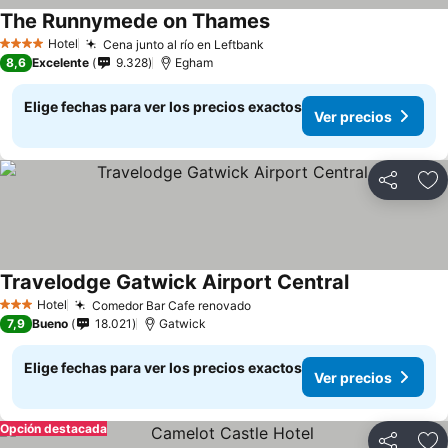
The Runnymede on Thames
Hotel
Cena junto al río en Leftbank
4 Estrellas
8,6
Excelente
9.328
Egham
Elige fechas para ver los precios exactos
Ver precios
Compartir
Ag
Travelodge Gatwick Airport Central
Hotel
Comedor Bar Cafe renovado
3 Estrellas
7,9
Bueno
18.021
Gatwick
Elige fechas para ver los precios exactos
Ver precios
Opción destacada