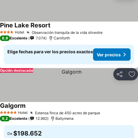
Pine Lake Resort
Hotel
Observación tranquila de la vida silvestre
4 Estrellas
8,9
Excelente
7.074
Carnforth
Elige fechas para ver los precios exactos
Ver precios
Opción destacada
Compartir
Ag
Galgorm
Hotel
Extensa finca de 450 acres de parque
5 Estrellas
9,2
Excelente
12.962
Ballymena
$198.652
De