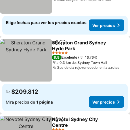
Elige fechas para ver los precios exactos
Ver precios
Sheraton Grand Sydney
Compartir
Agregar a favoritos
Hyde Park
5 Estrellas
8,8
Excelente
16.764
a 0.3 km de: Sydney Town Hall
Spa de día rejuvenecedor en la azotea
$209.812
De
Mira precios de
1 página
Ver precios
Novotel Sydney City
Compartir
Agregar a favoritos
Centre