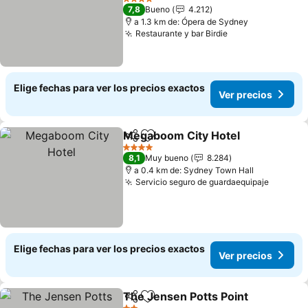
4 Estrellas
7,8
Bueno
4.212
a 1.3 km de: Ópera de Sydney
Restaurante y bar Birdie
Elige fechas para ver los precios exactos
Ver precios
Megaboom City Hotel
Compartir
Agregar a favoritos
4 Estrellas
8,1
Muy bueno
8.284
a 0.4 km de: Sydney Town Hall
Servicio seguro de guardaequipaje
Elige fechas para ver los precios exactos
Ver precios
The Jensen Potts Point
Compartir
Agregar a favoritos