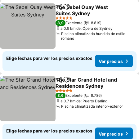
The Sebel Quay West
Compartir
Agregar a favoritos
Suites Sydney
5 Estrellas
8,9
Excelente
8.819
a 0.9 km de: Ópera de Sydney
Piscina climatizada hundida de estilo
romano
Elige fechas para ver los precios exactos
Ver precios
The Star Grand Hotel and
Compartir
Agregar a favoritos
Residences Sydney
5 Estrellas
8,6
Excelente
9.786
a 0.7 km de: Puerto Darling
Piscina climatizada interior-exterior
Elige fechas para ver los precios exactos
Ver precios