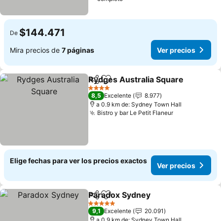
$144.471
De
Mira precios de
7 páginas
Ver precios
Rydges Australia Square
Compartir
Agregar a favoritos
4 Estrellas
8,5
Excelente
8.977
a 0.9 km de: Sydney Town Hall
Bistro y bar Le Petit Flaneur
Elige fechas para ver los precios exactos
Ver precios
Paradox Sydney
Compartir
Agregar a favoritos
5 Estrellas
9,1
Excelente
20.091
a 0.9 km de: Sydney Town Hall