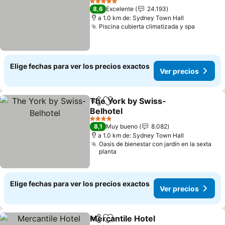
5 Estrellas
8,6
Excelente
24.193
a 1.0 km de: Sydney Town Hall
Piscina cubierta climatizada y spa
Elige fechas para ver los precios exactos
Ver precios
The York by Swiss-
Compartir
Agregar a favoritos
Belhotel
4 Estrellas
8,1
Muy bueno
8.082
a 1.0 km de: Sydney Town Hall
Oasis de bienestar con jardín en la sexta
planta
Elige fechas para ver los precios exactos
Ver precios
Mercantile Hotel
Compartir
Agregar a favoritos