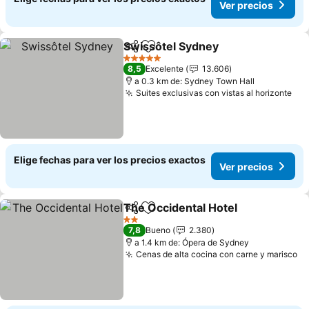
Ver precios
Swissôtel Sydney
Compartir
Agregar a favoritos
5 Estrellas
8,5
Excelente
13.606
a 0.3 km de: Sydney Town Hall
Suites exclusivas con vistas al horizonte
Elige fechas para ver los precios exactos
Ver precios
The Occidental Hotel
Compartir
Agregar a favoritos
2 Estrellas
7,8
Bueno
2.380
a 1.4 km de: Ópera de Sydney
Cenas de alta cocina con carne y marisco