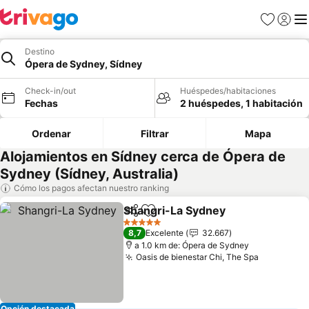
Favoritos
Iniciar 
Me
Destino
Ópera de Sydney, Sídney
Check-in/out
Huéspedes/habitaciones
Fechas
2 huéspedes, 1 habitación
Ordenar
Filtrar
Mapa
Alojamientos en Sídney cerca de Ópera de
Sydney (Sídney, Australia)
Cómo los pagos afectan nuestro ranking
Shangri-La Sydney
Compartir
Agregar a favoritos
5 Estrellas
8,7
Excelente
32.667
a 1.0 km de: Ópera de Sydney
Oasis de bienestar Chi, The Spa
Opción destacada