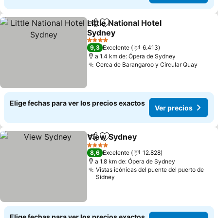
Little National Hotel
Compartir
Agregar a favoritos
Sydney
4 Estrellas
9,3
Excelente
6.413
a 1.4 km de: Ópera de Sydney
Cerca de Barangaroo y Circular Quay
Elige fechas para ver los precios exactos
Ver precios
View Sydney
Compartir
Agregar a favoritos
4 Estrellas
8,6
Excelente
12.828
a 1.8 km de: Ópera de Sydney
Vistas icónicas del puente del puerto de
Sídney
Elige fechas para ver los precios exactos