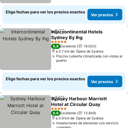
Elige fechas para ver los precios exactos
Ver precios
Intercontinental Hotels
Compartir
Agregar a favoritos
Sydney By Ihg
5 Estrellas
8,8
Excelente
19.003
a 0.7 km de: Ópera de Sydney
Piscina cubierta climatizada con vistas al
puerto
Elige fechas para ver los precios exactos
Ver precios
Sydney Harbour Marriott
Compartir
Agregar a favoritos
Hotel at Circular Quay
5 Estrellas
8,6
Excelente
13.849
a 0.9 km de: Ópera de Sydney
Instalaciones de bienestar con servicio
completo