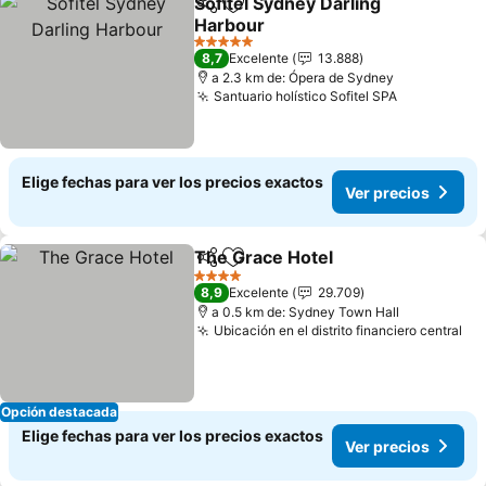
Sofitel Sydney Darling
Compartir
Agregar a favoritos
Harbour
5 Estrellas
8,7
Excelente
13.888
a 2.3 km de: Ópera de Sydney
Santuario holístico Sofitel SPA
Elige fechas para ver los precios exactos
Ver precios
The Grace Hotel
Compartir
Agregar a favoritos
4 Estrellas
8,9
Excelente
29.709
a 0.5 km de: Sydney Town Hall
Ubicación en el distrito financiero central
Opción destacada
Elige fechas para ver los precios exactos
Ver precios