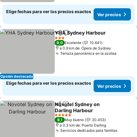
Elige fechas para ver los precios exactos
Ver precios
YHA Sydney Harbour
Compartir
Agregar a favoritos
3 Estrellas
9,0
Excelente
10.641
a 0.9 km de: Ópera de Sydney
Terraza panorámica en la azotea
Opción destacada
Elige fechas para ver los precios exactos
Ver precios
Novotel Sydney on
Compartir
Agregar a favoritos
Darling Harbour
5 Estrellas
8,1
Muy bueno
20.453
a 0.3 km de: Puerto Darling
Servicios dedicados para familias