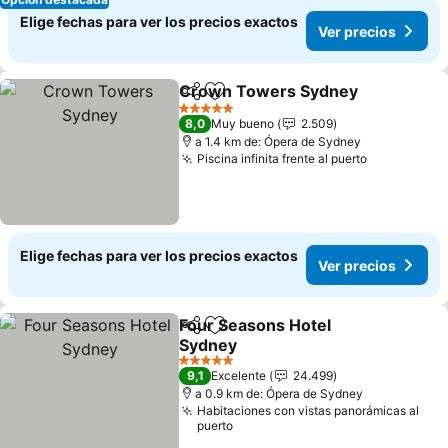
Elige fechas para ver los precios exactos
Ver precios
Crown Towers Sydney
Compartir
Agregar a favoritos
5 Estrellas
8,0
Muy bueno
2.509
a 1.4 km de: Ópera de Sydney
Piscina infinita frente al puerto
Elige fechas para ver los precios exactos
Ver precios
Four Seasons Hotel
Compartir
Agregar a favoritos
Sydney
5 Estrellas
9,1
Excelente
24.499
a 0.9 km de: Ópera de Sydney
Habitaciones con vistas panorámicas al
puerto