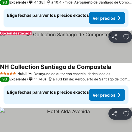
9,1
Excelente
4.138
a 10.4 km de: Aeropuerto de Santiago de Compostela
Elige fechas para ver los precios exactos
Ver precios
Opción destacada
Compartir
Ag
NH Collection Santiago de Compostela
Hotel
Desayuno de autor con especialidades locales
5 Estrellas
9,1
Excelente
11.740
a 10.1 km de: Aeropuerto de Santiago de Compostela
Elige fechas para ver los precios exactos
Ver precios
Compartir
Ag