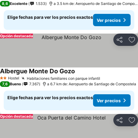
8,6
Excelente
1.533
a 3.5 km de: Aeropuerto de Santiago de Compostela
Elige fechas para ver los precios exactos
Ver precios
Opción destacada
Compartir
Ag
Albergue Monte Do Gozo
Hostel
Habitaciones familiares con parque infantil
2 Estrellas
7,6
Bueno
7.367
a 6.7 km de: Aeropuerto de Santiago de Compostela
Elige fechas para ver los precios exactos
Ver precios
Opción destacada
Compartir
Ag