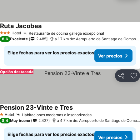
Ruta Jacobea
Hotel
Restaurante de cocina gallega excepcional
3 Estrellas
8,6
Excelente
2.485
a 1.7 km de: Aeropuerto de Santiago de Compostela
Elige fechas para ver los precios exactos
Ver precios
Opción destacada
Compartir
Ag
Pension 23-Vinte e Tres
Hotel
Habitaciones modernas e insonorizadas
1 Estrellas
8,4
Muy bueno
2.427
a 4.7 km de: Aeropuerto de Santiago de Compostela
Elige fechas para ver los precios exactos
Ver precios