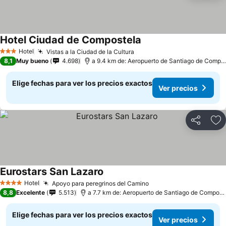
Hotel Ciudad de Compostela
Hotel
Vistas a la Ciudad de la Cultura
3 Estrellas
8,1
Muy bueno
4.698
a 9.4 km de: Aeropuerto de Santiago de Compostela
Elige fechas para ver los precios exactos
Ver precios
Compartir
Ag
Eurostars San Lazaro
Hotel
Apoyo para peregrinos del Camino
4 Estrellas
8,8
Excelente
5.513
a 7.7 km de: Aeropuerto de Santiago de Compostela
Elige fechas para ver los precios exactos
Ver precios