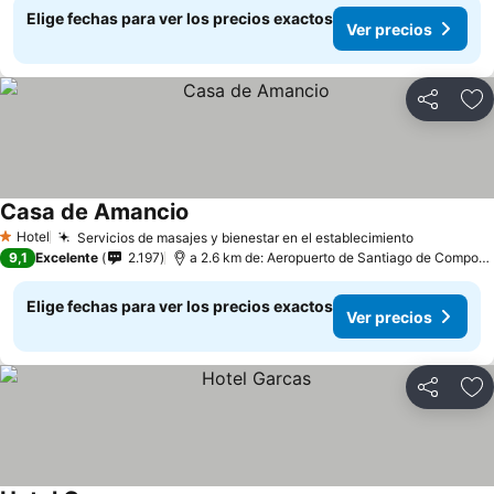
Elige fechas para ver los precios exactos
Ver precios
Compartir
Ag
Casa de Amancio
Hotel
Servicios de masajes y bienestar en el establecimiento
1 Estrellas
9,1
Excelente
2.197
a 2.6 km de: Aeropuerto de Santiago de Compostela
Elige fechas para ver los precios exactos
Ver precios
Compartir
Ag