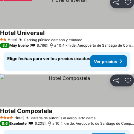
Compartir
Ag
Hotel Universal
Hotel
Parking público cercano y cómodo
2 Estrellas
8,1
Muy bueno
6.766
a 10.4 km de: Aeropuerto de Santiago de Compostela
Elige fechas para ver los precios exactos
Ver precios
Compartir
Ag
Hotel Compostela
Hotel
Parada de autobús al aeropuerto cerca
4 Estrellas
8,6
Excelente
6.205
a 10.4 km de: Aeropuerto de Santiago de Compostela