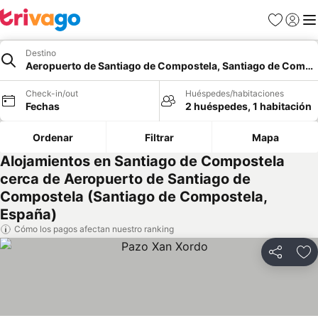
Favoritos
Iniciar 
Me
Destino
Aeropuerto de Santiago de Compostela, Santiago de Compo
Check-in/out
Huéspedes/habitaciones
Fechas
2 huéspedes, 1 habitación
Ordenar
Filtrar
Mapa
Alojamientos en Santiago de Compostela
cerca de Aeropuerto de Santiago de
Compostela (Santiago de Compostela,
España)
Cómo los pagos afectan nuestro ranking
Compartir
Ag