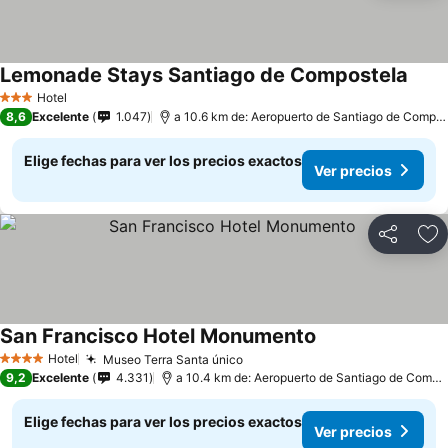
Lemonade Stays Santiago de Compostela
Hotel
3 Estrellas
8,6
Excelente
1.047
a 10.6 km de: Aeropuerto de Santiago de Compostela
Elige fechas para ver los precios exactos
Ver precios
Compartir
Ag
San Francisco Hotel Monumento
Hotel
Museo Terra Santa único
4 Estrellas
9,2
Excelente
4.331
a 10.4 km de: Aeropuerto de Santiago de Compostela
Elige fechas para ver los precios exactos
Ver precios