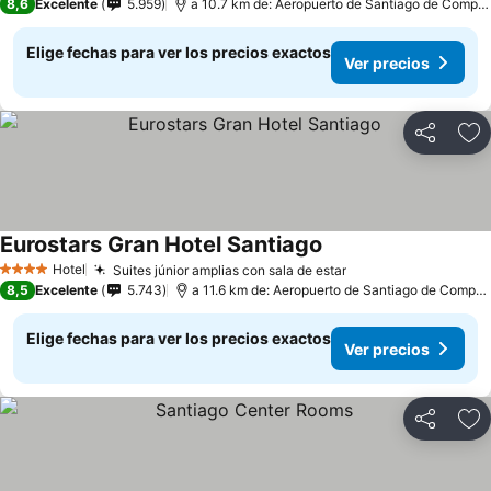
8,6
Excelente
5.959
a 10.7 km de: Aeropuerto de Santiago de Compostela
Elige fechas para ver los precios exactos
Ver precios
Compartir
Ag
Eurostars Gran Hotel Santiago
Hotel
Suites júnior amplias con sala de estar
4 Estrellas
8,5
Excelente
5.743
a 11.6 km de: Aeropuerto de Santiago de Compostela
Elige fechas para ver los precios exactos
Ver precios
Compartir
Ag