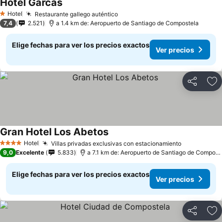
Hotel Garcas
Hotel
Restaurante gallego auténtico
1 Estrellas
7,4
2.521
a 1.4 km de: Aeropuerto de Santiago de Compostela
Elige fechas para ver los precios exactos
Ver precios
Compartir
Ag
Gran Hotel Los Abetos
Hotel
Villas privadas exclusivas con estacionamiento
4 Estrellas
9,0
Excelente
5.833
a 7.1 km de: Aeropuerto de Santiago de Compostela
Elige fechas para ver los precios exactos
Ver precios
Compartir
Ag