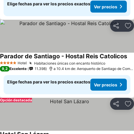
Elige fechas para ver los precios exactos
Ver precios
Compartir
Ag
Parador de Santiago - Hostal Reis Catolicos
Hotel
Habitaciones únicas con encanto histórico
5 Estrellas
9,2
Excelente
11.398
a 10.4 km de: Aeropuerto de Santiago de Compostela
Elige fechas para ver los precios exactos
Ver precios
Opción destacada
Compartir
Ag