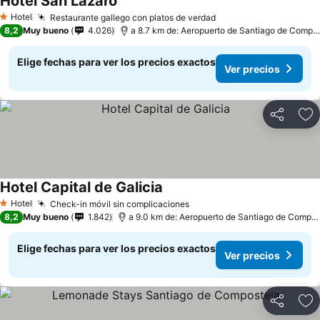
Hotel San Lázaro
Hotel
Restaurante gallego con platos de verdad
1 Estrellas
8,2
Muy bueno
4.026
a 8.7 km de: Aeropuerto de Santiago de Compostela
Elige fechas para ver los precios exactos
Ver precios
Compartir
Ag
Hotel Capital de Galicia
Hotel
Check-in móvil sin complicaciones
1 Estrellas
8,2
Muy bueno
1.842
a 9.0 km de: Aeropuerto de Santiago de Compostela
Elige fechas para ver los precios exactos
Ver precios
Compartir
Ag