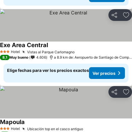
Compartir
Ag
Exe Area Central
Hotel
Vistas al Parque Carlomagno
3 Estrellas
8,1
Muy bueno
4.606
a 8.9 km de: Aeropuerto de Santiago de Compostela
Elige fechas para ver los precios exactos
Ver precios
Compartir
Ag
Mapoula
Hotel
Ubicación top en el casco antiguo
3 Estrellas