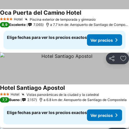
Oca Puerta del Camino Hotel
Hotel
Piscina exterior de temporada y gimnasio
4 Estrellas
8,9
Excelente
7.065
a 7.7 km de: Aeropuerto de Santiago de Compostela
Elige fechas para ver los precios exactos
Ver precios
Compartir
Ag
Hotel Santiago Apostol
Hotel
Vistas panorámicas de la ciudad y la catedral
3 Estrellas
7,7
Bueno
2.157
a 6.8 km de: Aeropuerto de Santiago de Compostela
Elige fechas para ver los precios exactos
Ver precios