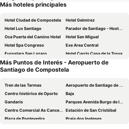
Más hoteles principales
Hotel Ciudad de Compostela
Hotel Gelmírez
Hotel Lux Santiago
Parador de Santiago - Hostal Reis Catolicos
Oca Puerta del Camino Hotel
Hotel San Miguel
Hotel Spa Congreso
Exe Area Central
Eurostars San Lazaro
Hotel Carris Casa de la Troya
Más Puntos de Interés - Aeropuerto de
La Salle
NH Collection Santiago de Compostela
Santiago de Compostela
Hotel Alda San Carlos
Hotel Entrecercas
Mapoula
San Francisco Hotel Monumento
Tren de las Termas
Aeropuerto de Santiago de Compostela
Hotel Faranda Los Tilos, Ascend Hotel Collection
Exe Peregrino
Centro histórico de Oporto
Baja
Hotel Compostela
Hotel San Lázaro
Gandarío
Parques Avenida Burgo de las Naciones y Gijón
Oxford Santiago de Compostela
Sete Artes by Como en Casa
Centro Comercial As Cancelas
Estación de San Cristóbal
Libredón Rooms
B&B HOTEL Santiago Milladoiro
Plaza de Pontevedra
Praia dos Ingleses
Hotel Alda Avenida
Eurostars Gran Hotel Santiago
Noche de San Juan
Parque de la Alameda
Hotel Santiago Plaza Affiliated by Meliá
México PR