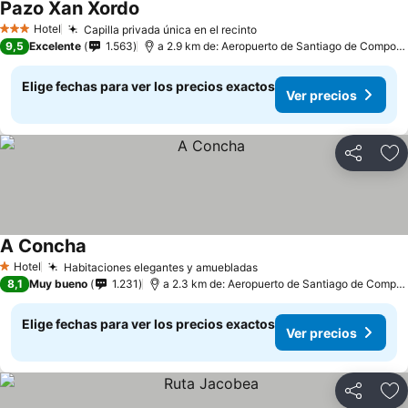
Pazo Xan Xordo
Hotel
Capilla privada única en el recinto
3 Estrellas
9,5
Excelente
1.563
a 2.9 km de: Aeropuerto de Santiago de Compostela
Elige fechas para ver los precios exactos
Ver precios
Compartir
Ag
A Concha
Hotel
Habitaciones elegantes y amuebladas
1 Estrellas
8,1
Muy bueno
1.231
a 2.3 km de: Aeropuerto de Santiago de Compostela
Elige fechas para ver los precios exactos
Ver precios
Compartir
Ag