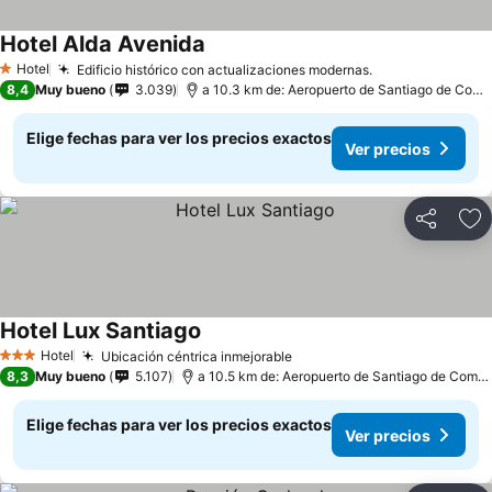
Hotel Alda Avenida
Hotel
Edificio histórico con actualizaciones modernas.
1 Estrellas
8,4
Muy bueno
3.039
a 10.3 km de: Aeropuerto de Santiago de Compostela
Elige fechas para ver los precios exactos
Ver precios
Compartir
Ag
Hotel Lux Santiago
Hotel
Ubicación céntrica inmejorable
3 Estrellas
8,3
Muy bueno
5.107
a 10.5 km de: Aeropuerto de Santiago de Compostela
Elige fechas para ver los precios exactos
Ver precios