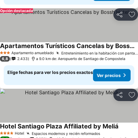
Opción destacada
Compartir
Ag
Apartamentos Turísticos Cancelas by Bossh Hotels
Apartamento amueblado
Entretenimiento en la habitación con pantallas planas
3 Estrellas
6,8
2.433
a 9.0 km de: Aeropuerto de Santiago de Compostela
Elige fechas para ver los precios exactos
Ver precios
Compartir
Ag
Hotel Santiago Plaza Affiliated by Meliá
Hotel
Espacios modernos y recién reformados
4 Estrellas