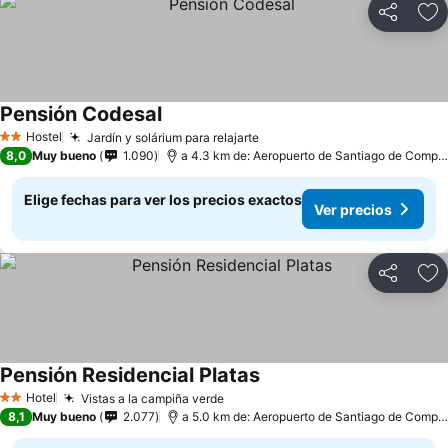
Compartir
Ag
Pensión Codesal
Hostel
Jardín y solárium para relajarte
2 Estrellas
8,0
Muy bueno
1.090
a 4.3 km de: Aeropuerto de Santiago de Compostela
Elige fechas para ver los precios exactos
Ver precios
Compartir
Ag
Pensión Residencial Platas
Hotel
Vistas a la campiña verde
2 Estrellas
8,1
Muy bueno
2.077
a 5.0 km de: Aeropuerto de Santiago de Compostela