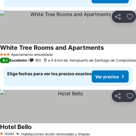
Compartir
Ag
White Tree Rooms and Apartments
Apartamento amueblado
3 Estrellas
9,1
Excelente
90
a 4.6 km de: Aeropuerto de Santiago de Compostela
Elige fechas para ver los precios exactos
Ver precios
Compartir
Ag
Hotel Bello
Hotel
Habitaciones recién renovadas y limpias
1 Estrellas