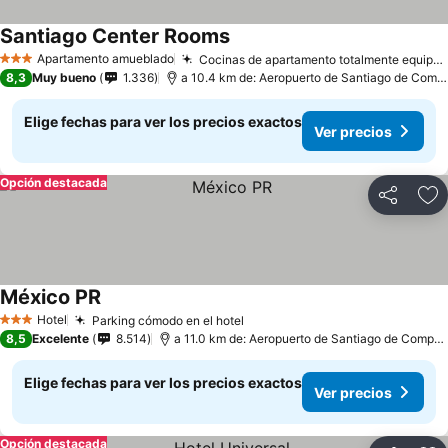
Santiago Center Rooms
Apartamento amueblado
Cocinas de apartamento totalmente equipadas
3 Estrellas
8,3
Muy bueno
1.336
a 10.4 km de: Aeropuerto de Santiago de Compostela
Elige fechas para ver los precios exactos
Ver precios
Opción destacada
Compartir
Ag
México PR
Hotel
Parking cómodo en el hotel
3 Estrellas
8,5
Excelente
8.514
a 11.0 km de: Aeropuerto de Santiago de Compostela
Elige fechas para ver los precios exactos
Ver precios
Opción destacada