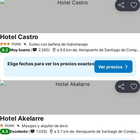
Compartir
Ag
Hotel Castro
Hotel
Suites con bañera de hidromasaje
3 Estrellas
8,2
Muy bueno
2.560
a 6.6 km de: Aeropuerto de Santiago de Compostela
Elige fechas para ver los precios exactos
Ver precios
Compartir
Ag
Hotel Akelarre
Hotel
Masajes y alquiler de bicis
1 Estrellas
8,5
Excelente
1.055
a 5.7 km de: Aeropuerto de Santiago de Compostela