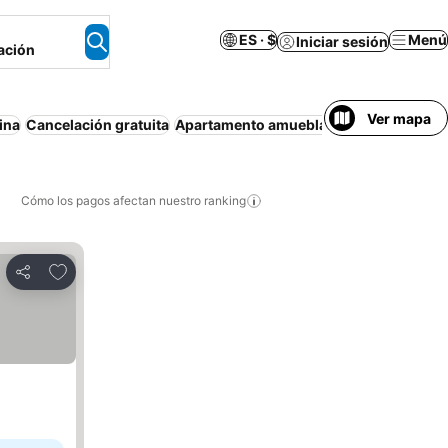
ES · $
Menú
Iniciar sesión
ación
Ver mapa
ina
Cancelación gratuita
Apartamento amueblado
Aire acondici
Cómo los pagos afectan nuestro ranking
Agregar a favoritos
Compartir