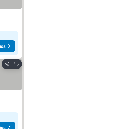
ios
Agregar a favoritos
Compartir
ios