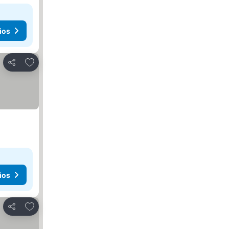
ios
Agregar a favoritos
Compartir
ios
Agregar a favoritos
Compartir