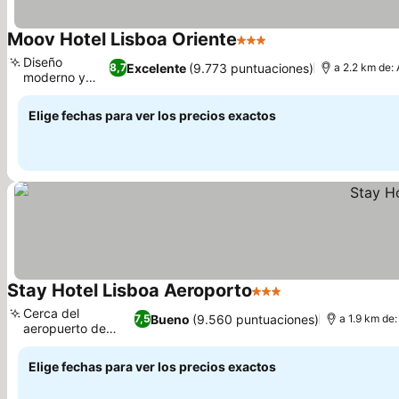
Moov Hotel Lisboa Oriente
3 Estrellas
Ver precios
Diseño
Excelente
(9.773 puntuaciones)
8,7
a 2.2 km de:
moderno y
Ver precios
limpio
Elige fechas para ver los precios exactos
Stay Hotel Lisboa Aeroporto
3 Estrellas
Ver precios
Cerca del
Bueno
(9.560 puntuaciones)
7,5
a 1.9 km de
aeropuerto de
Ver precios
Lisboa
Elige fechas para ver los precios exactos