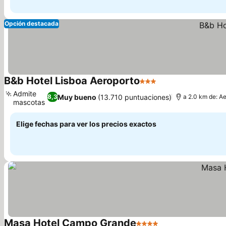
Opción destacada
B&b Hotel Lisboa Aeroporto
3 Estrellas
Ver precios
Admite
Muy bueno
(13.710 puntuaciones)
8,3
a 2.0 km de: A
mascotas
Ver precios
Elige fechas para ver los precios exactos
Masa Hotel Campo Grande