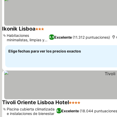
Ikonik Lisboa
3 Estrellas
Ver precios
Habitaciones
Excelente
(11.312 puntuaciones)
8,9
minimalistas, limpias y
Ver precios
cómodas
Elige fechas para ver los precios exactos
Tivoli Oriente Lisboa Hotel
4 Estrellas
Ver precios
Piscina cubierta climatizada
Excelente
(18.044 puntuaciones
8,7
e instalaciones de bienestar