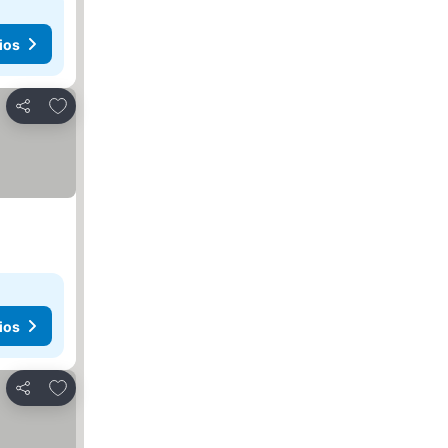
ios
Agregar a favoritos
Compartir
ios
Agregar a favoritos
Compartir