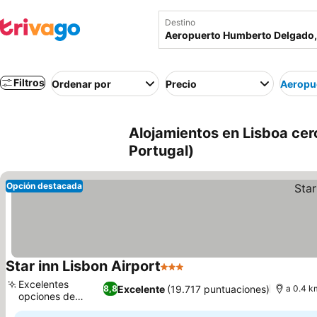
Destino
Filtros
Ordenar por
Precio
Aeropu
Alojamientos en Lisboa ce
Portugal)
Opción destacada
Star inn Lisbon Airport
3 Estrellas
Ver precios
Excelentes
Excelente
(19.717 puntuaciones)
8,8
a 0.4 k
opciones de
Ver precios
comida