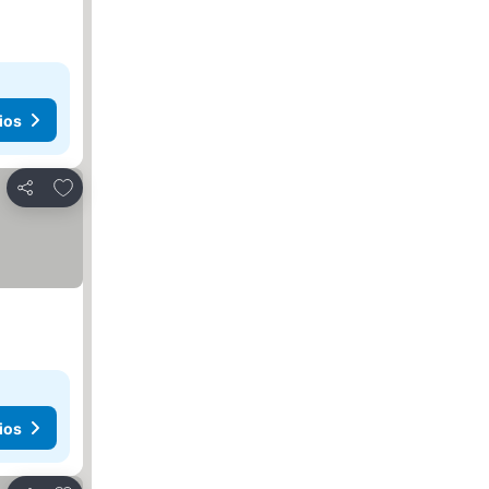
ios
Agregar a favoritos
Compartir
ios