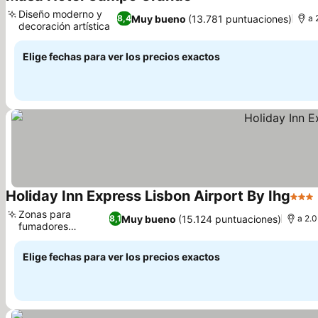
4 Estrellas
Ver precios
Diseño moderno y
Muy bueno
(13.781 puntuaciones)
8,4
a 
decoración artística
Ver precios
Elige fechas para ver los precios exactos
Holiday Inn Express Lisbon Airport By Ihg
3 Est
Zonas para
Muy bueno
(15.124 puntuaciones)
8,1
a 2.
fumadores
Ver precios
específicas
Elige fechas para ver los precios exactos