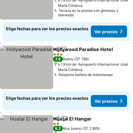
a 1.8 km de: Aeropuerto Internacional José
María Córdova
Terraza en la azotea con gimnasio y
bienestar
Elige fechas para ver los precios exactos
Ver precios
Hollywood Paradise Hotel
Compartir
Agregar a favoritos
3 Estrellas
7,6
Bueno
786
a 1.9 km de: Aeropuerto Internacional José
María Córdova
Relajante bañera de hidromasaje
Ver prec
Elige fechas para ver los precios exactos
Ver precios
Hostal El Hangar
Compartir
Agregar a favoritos
Ver preci
2 Estrellas
8,2
Muy bueno
2.895