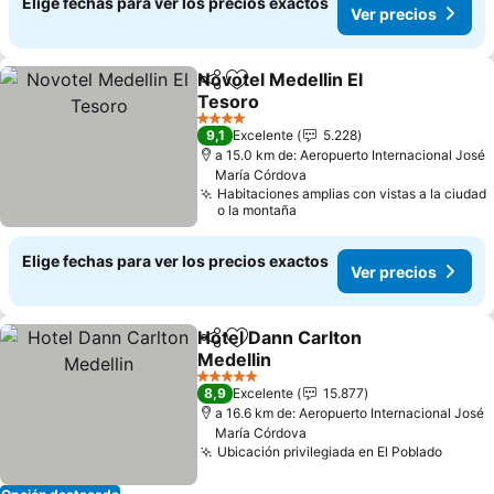
Elige fechas para ver los precios exactos
Ver precios
Novotel Medellin El
Compartir
Agregar a favoritos
Tesoro
Ver precios
4 Estrellas
9,1
Excelente
5.228
a 15.0 km de: Aeropuerto Internacional José
María Córdova
Habitaciones amplias con vistas a la ciudad
o la montaña
Elige fechas para ver los precios exactos
Ver precios
Hotel Dann Carlton
Compartir
Agregar a favoritos
Medellin
Ver precios
5 Estrellas
8,9
Excelente
15.877
a 16.6 km de: Aeropuerto Internacional José
María Córdova
Ubicación privilegiada en El Poblado
Ver pr