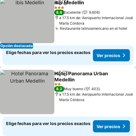
ibis Medellin
Compartir
Agregar a favoritos
Ver precios
3 Estrellas
8,6
Excelente
9.606
a 17.5 km de: Aeropuerto Internacional José
María Córdova
Restaurante latinoamericano en el hotel
Ver
Opción destacada
Elige fechas para ver los precios exactos
Ver precios
Hotel Panorama Urban
Compartir
Agregar a favoritos
Medellin
Ver precios
2 Estrellas
8,2
Muy bueno
403
a 17.5 km de: Aeropuerto Internacional José
María Córdova
Elige fechas para ver los precios exactos
Ver precios