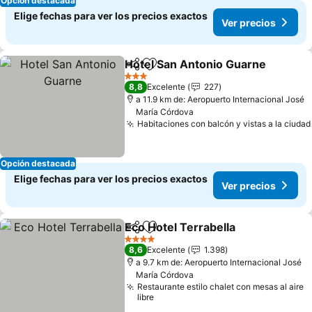
Opción destacada
Elige fechas para ver los precios exactos
Ver precios
Hotel San Antonio Guarne
Compartir
Agregar a favoritos
3 Estrellas
8,8
Excelente
227
a 11.9 km de: Aeropuerto Internacional José
María Córdova
Habitaciones con balcón y vistas a la ciudad
Opción destacada
Elige fechas para ver los precios exactos
Ver precios
Eco Hotel Terrabella
Compartir
Agregar a favoritos
Ver p
4 Estrellas
8,6
Excelente
1.398
a 9.7 km de: Aeropuerto Internacional José
María Córdova
Restaurante estilo chalet con mesas al aire
libre