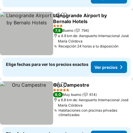
Llanogrande Airport by
Compartir
Agregar a favoritos
Bernalo Hotels
Ver precios
3 Estrellas
7,8
Bueno
794
a 4.9 km de: Aeropuerto Internacional José
María Córdova
Recepción 24 horas a tu disposición
Ver pr
Elige fechas para ver los precios exactos
Ver precios
Oru Campestre
Compartir
Agregar a favoritos
Ver precio
5 Estrellas
8,0
Muy bueno
614
a 6.8 km de: Aeropuerto Internacional José
María Córdova
Habitaciones con piscinas privadas
climatizadas