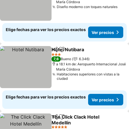
María Córdova
Diseño moderno con toques naturales
Ver p
Elige fechas para ver los precios exactos
Ver precios
Hotel Nutibara
Compartir
Agregar a favoritos
Ver precios
3 Estrellas
7,6
Bueno
6.346
a 18.1 km de: Aeropuerto Internacional José
María Córdova
Habitaciones superiores con vistas a la
ciudad
Elige fechas para ver los precios exactos
Ver precios
The Click Clack Hotel
Compartir
Agregar a favoritos
Medellín
Ver precios