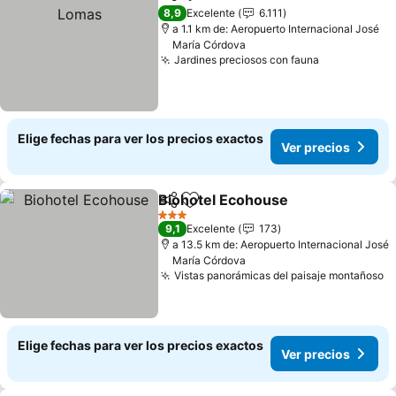
Compartir
Agregar a favoritos
Ve
8,9
Excelente
6.111
a 1.1 km de: Aeropuerto Internacional José
María Córdova
Jardines preciosos con fauna
Ver precios
Elige fechas para ver los precios exactos
Ver precios
Biohotel Ecohouse
Compartir
Agregar a favoritos
Ver pre
3 Estrellas
9,1
Excelente
173
a 13.5 km de: Aeropuerto Internacional José
María Córdova
Vistas panorámicas del paisaje montañoso
V
Elige fechas para ver los precios exactos
Ver precios