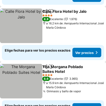
Calle Flora Hotel by Jalo
Compartir
Agregar a favoritos
Ve
4 Estrellas
8,8
Excelente
1.976
a 16.2 km de: Aeropuerto Internacional José
María Córdova
Elige fechas para ver los precios exactos
Ver precios
The Morgana Poblado
Compartir
Agregar a favoritos
Suites Hotel
Ver precios
4 Estrellas
8,6
Excelente
3.965
a 15.9 km de: Aeropuerto Internacional José
María Córdova
Gimnasio y baño de vapor
Ver precios
Elige fechas para ver los precios exactos