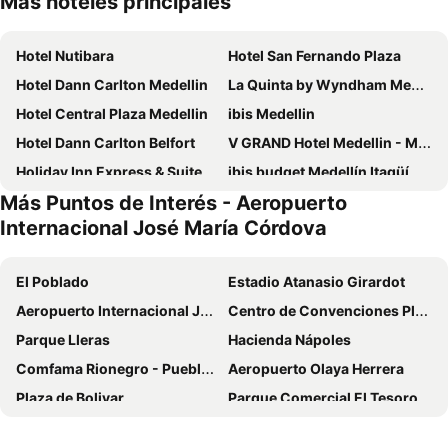
Más hoteles principales
Hotel Nutibara
Hotel San Fernando Plaza
Hotel Dann Carlton Medellin
La Quinta by Wyndham Medellin
Hotel Central Plaza Medellin
ibis Medellin
Hotel Dann Carlton Belfort
V GRAND Hotel Medellin - Member of Radisson Individuals
Holiday Inn Express & Suites Medellin By Ihg
ibis budget Medellín Itagüí Metro
Más Puntos de Interés - Aeropuerto
Soy Local Provenza
Four Points by Sheraton Medellin
Internacional José María Córdova
Heiss Hotel By Jalo
The Click Clack Hotel Medellín
Hotel Conquistadores
The Morgana Poblado Suites Hotel
El Poblado
Estadio Atanasio Girardot
Mandala Hotel Belen
Las Rampas
Aeropuerto Internacional José María Córdova
Centro de Convenciones Plaza Mayor
Hotel VILLA CABAÑA
Socialtel Provenza Medellin
Parque Lleras
Hacienda Nápoles
Biohotel Ecohouse
NH Collection Medellín Royal
Comfama Rionegro - Pueblo Tutucán
Aeropuerto Olaya Herrera
Ayenda 1228 Balcones de la 70
Hotel Torre Poblado
Plaza de Bolivar
Parque Comercial El Tesoro
Fairfield by Marriott Medellin Sabaneta
Landmark Hotel
Parque Arvi
Universidad de Antioquia
Hotel Select Medellin
Hotel Suite Comfort