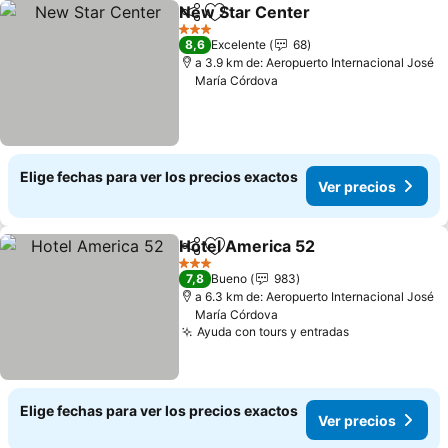
New Star Center
Compartir
Agregar a favoritos
Ver preci
3 Estrellas
8,6
Excelente
68
a 3.9 km de: Aeropuerto Internacional José
María Córdova
Elige fechas para ver los precios exactos
Ver precios
Hotel America 52
Compartir
Agregar a favoritos
Ver prec
3 Estrellas
7,8
Bueno
983
a 6.3 km de: Aeropuerto Internacional José
María Córdova
Ayuda con tours y entradas
Ver precios
Elige fechas para ver los precios exactos
Ver precios