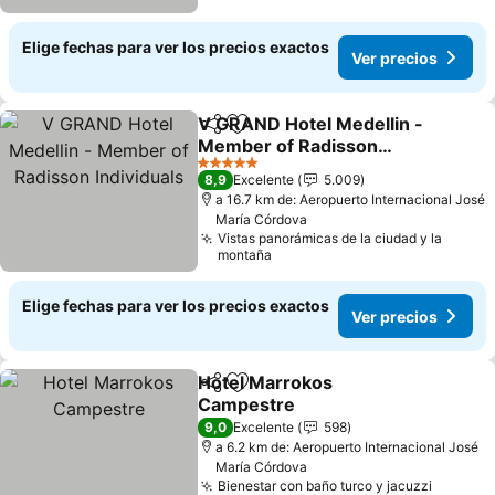
Elige fechas para ver los precios exactos
Ver precios
V GRAND Hotel Medellin -
Compartir
Agregar a favoritos
Member of Radisson
Individuals
Ver precios
5 Estrellas
8,9
Excelente
5.009
a 16.7 km de: Aeropuerto Internacional José
María Córdova
Vistas panorámicas de la ciudad y la
montaña
Elige fechas para ver los precios exactos
Ver precios
Hotel Marrokos
Compartir
Agregar a favoritos
Campestre
Ver precios
9,0
Excelente
598
a 6.2 km de: Aeropuerto Internacional José
María Córdova
Bienestar con baño turco y jacuzzi
Ver pre