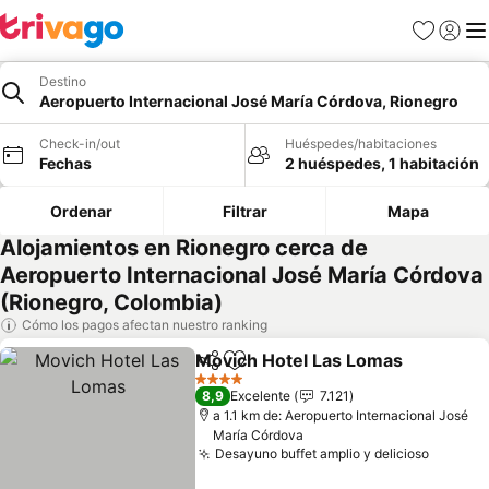
Favoritos
Iniciar 
Me
Destino
Aeropuerto Internacional José María Córdova, Rionegro
Check-in/out
Huéspedes/habitaciones
Fechas
2 huéspedes, 1 habitación
Ordenar
Filtrar
Mapa
Alojamientos en Rionegro cerca de
Aeropuerto Internacional José María Córdova
(Rionegro, Colombia)
Cómo los pagos afectan nuestro ranking
Movich Hotel Las Lomas
Compartir
Agregar a favoritos
Ve
4 Estrellas
8,9
Excelente
7.121
a 1.1 km de: Aeropuerto Internacional José
María Córdova
Desayuno buffet amplio y delicioso
Ver pre