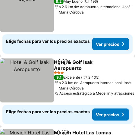
8,2
Muy bueno
196
a 2.6 km de: Aeropuerto Internacional José
María Córdova
Elige fechas para ver los precios exactos
Ver precios
Hotel & Golf Isak
Compartir
Agregar a favoritos
Aeropuerto
Ver precios
3 Estrellas
9,1
Excelente
2.405
a 2.0 km de: Aeropuerto Internacional José
María Córdova
Acceso estratégico a Medellín y atracciones
Elige fechas para ver los precios exactos
Ver precios
Movich Hotel Las Lomas