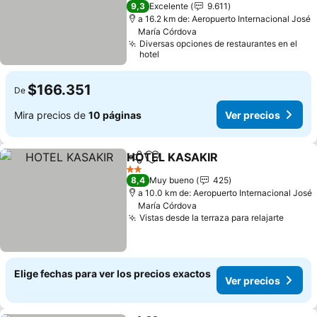
5 Estrellas
9,3
Excelente
9.611
a 16.2 km de: Aeropuerto Internacional José
María Córdova
Diversas opciones de restaurantes en el
hotel
$166.351
De
Mira precios de
10 páginas
Ver precios
HOTEL KASAKIR
Compartir
Agregar a favoritos
Ver preci
2 Estrellas
8,4
Muy bueno
425
a 10.0 km de: Aeropuerto Internacional José
María Córdova
Vistas desde la terraza para relajarte
Ver pr
Elige fechas para ver los precios exactos
Ver precios