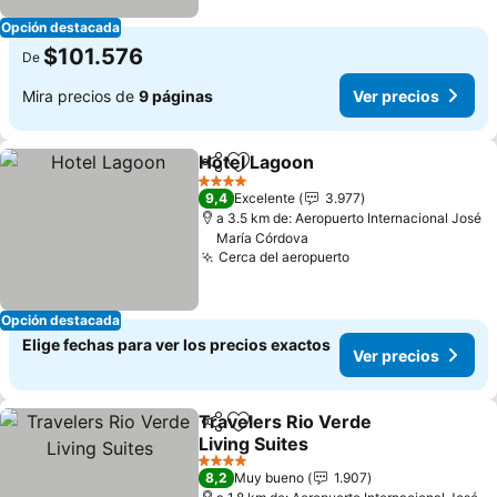
Opción destacada
$101.576
De
Mira precios de
9 páginas
Ver precios
Hotel Lagoon
Compartir
Agregar a favoritos
Ver precios
4 Estrellas
9,4
Excelente
3.977
a 3.5 km de: Aeropuerto Internacional José
María Córdova
Cerca del aeropuerto
Ver precios
Opción destacada
Elige fechas para ver los precios exactos
Ver precios
Travelers Rio Verde
Compartir
Agregar a favoritos
Living Suites
Ver precios
4 Estrellas
8,2
Muy bueno
1.907