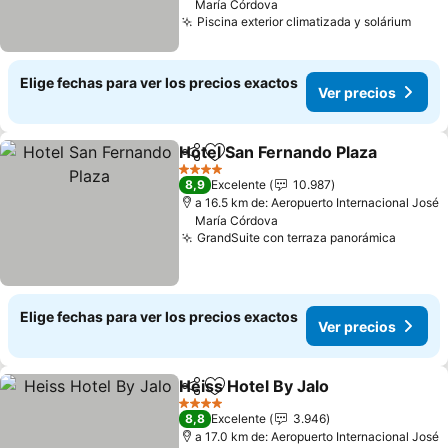
María Córdova
Piscina exterior climatizada y solárium
Ver 
Elige fechas para ver los precios exactos
Ver precios
Hotel San Fernando Plaza
Compartir
Agregar a favoritos
4 Estrellas
8,9
Excelente
10.987
a 16.5 km de: Aeropuerto Internacional José
María Córdova
GrandSuite con terraza panorámica
Ver pr
Elige fechas para ver los precios exactos
Ver precios
Heiss Hotel By Jalo
Compartir
Agregar a favoritos
Ver pre
4 Estrellas
8,8
Excelente
3.946
a 17.0 km de: Aeropuerto Internacional José