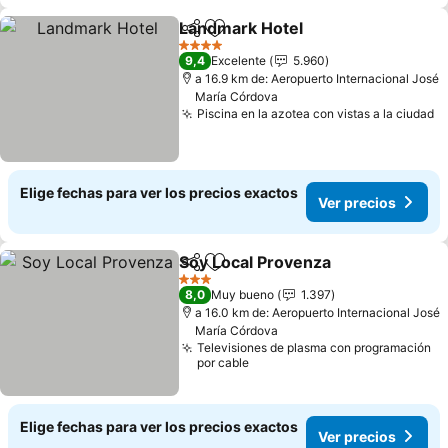
Landmark Hotel
Compartir
Agregar a favoritos
Ver precio
4 Estrellas
9,4
Excelente
5.960
a 16.9 km de: Aeropuerto Internacional José
María Córdova
Piscina en la azotea con vistas a la ciudad
V
Elige fechas para ver los precios exactos
Ver precios
Soy Local Provenza
Compartir
Agregar a favoritos
Ver pr
3 Estrellas
8,0
Muy bueno
1.397
a 16.0 km de: Aeropuerto Internacional José
María Córdova
Televisiones de plasma con programación
por cable
Elige fechas para ver los precios exactos
Ver precios