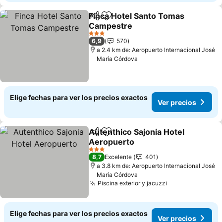
Finca Hotel Santo Tomas
Compartir
Agregar a favoritos
Campestre
Ver precios
3 Estrellas
6,9
570
a 2.4 km de: Aeropuerto Internacional José
María Córdova
Elige fechas para ver los precios exactos
Ver precios
Autenthico Sajonia Hotel
Compartir
Agregar a favoritos
Aeropuerto
Ver precios
3 Estrellas
8,7
Excelente
401
a 3.8 km de: Aeropuerto Internacional José
María Córdova
Piscina exterior y jacuzzi
Ver precios
Elige fechas para ver los precios exactos
Ver precios