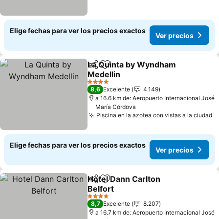
Elige fechas para ver los precios exactos
Ver precios
La Quinta by Wyndham
Compartir
Agregar a favoritos
Medellin
Ver precios
4 Estrellas
8,6
Excelente
4.149
a 16.6 km de: Aeropuerto Internacional José
María Córdova
Piscina en la azotea con vistas a la ciudad
V
Elige fechas para ver los precios exactos
Ver precios
Hotel Dann Carlton
Compartir
Agregar a favoritos
Belfort
Ver precios
4 Estrellas
8,7
Excelente
8.207
a 16.7 km de: Aeropuerto Internacional José