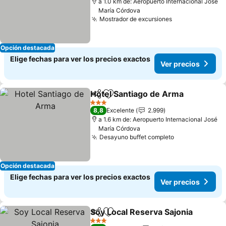
a 1.0 km de: Aeropuerto Internacional José
María Córdova
Mostrador de excursiones
Ver precios
Opción destacada
Elige fechas para ver los precios exactos
Ver precios
Hotel Santiago de Arma
Compartir
Agregar a favoritos
Ve
3 Estrellas
8,8
Excelente
2.999
a 1.6 km de: Aeropuerto Internacional José
María Córdova
Desayuno buffet completo
Ver precios
Opción destacada
Elige fechas para ver los precios exactos
Ver precios
Soy Local Reserva Sajonia
Compartir
Agregar a favoritos
3 Estrellas