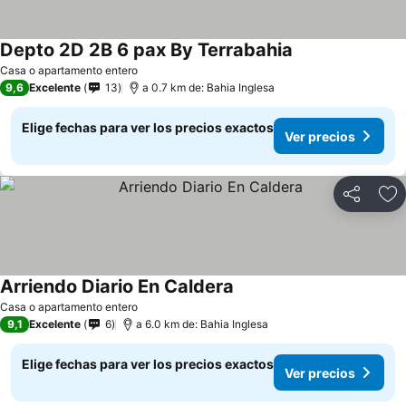
Depto 2D 2B 6 pax By Terrabahia
Casa o apartamento entero
9,6
Excelente
13
a 0.7 km de: Bahia Inglesa
Elige fechas para ver los precios exactos
Ver precios
Compartir
Ag
Arriendo Diario En Caldera
Casa o apartamento entero
9,1
Excelente
6
a 6.0 km de: Bahia Inglesa
Elige fechas para ver los precios exactos
Ver precios