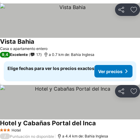
Compartir
Ag
Vista Bahia
Casa o apartamento entero
9,4
Excelente
17
a 0.7 km de: Bahia Inglesa
Elige fechas para ver los precios exactos
Ver precios
Compartir
Ag
Hotel y Cabañas Portal del Inca
Hotel
3 Estrellas
/
a 4.4 km de: Bahia Inglesa
Puntuación no disponible