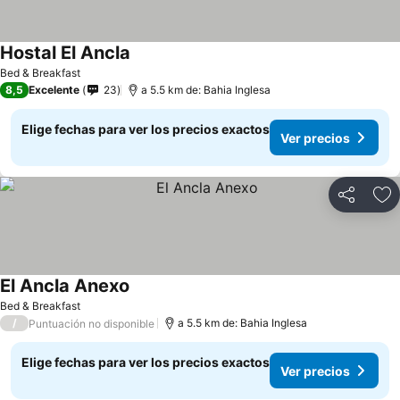
Hostal El Ancla
Bed & Breakfast
8,5
Excelente
23
a 5.5 km de: Bahia Inglesa
Elige fechas para ver los precios exactos
Ver precios
Compartir
Ag
El Ancla Anexo
Bed & Breakfast
/
a 5.5 km de: Bahia Inglesa
Puntuación no disponible
Elige fechas para ver los precios exactos
Ver precios