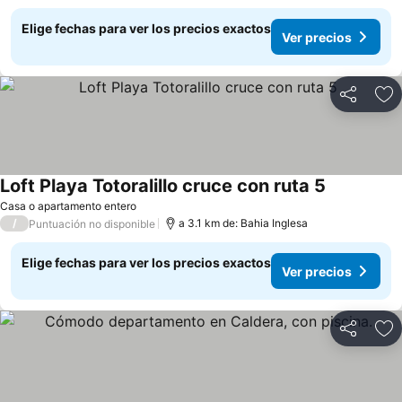
Elige fechas para ver los precios exactos
Ver precios
Compartir
Ag
Loft Playa Totoralillo cruce con ruta 5
Casa o apartamento entero
/
a 3.1 km de: Bahia Inglesa
Puntuación no disponible
Elige fechas para ver los precios exactos
Ver precios
Compartir
Ag