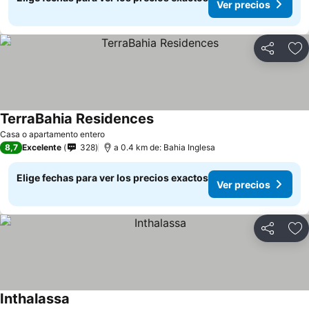
Ver precios
Compartir
Ag
TerraBahia Residences
Casa o apartamento entero
8,7
Excelente
328
a 0.4 km de: Bahia Inglesa
Elige fechas para ver los precios exactos
Ver precios
Compartir
Ag
Inthalassa