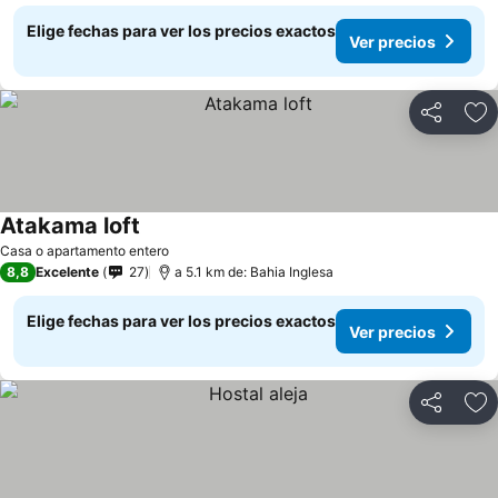
Elige fechas para ver los precios exactos
Ver precios
Compartir
Ag
Atakama loft
Casa o apartamento entero
8,8
Excelente
27
a 5.1 km de: Bahia Inglesa
Elige fechas para ver los precios exactos
Ver precios
Compartir
Ag