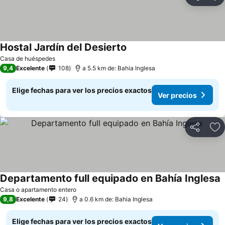
Compartir
Ag
Hostal Jardín del Desierto
Casa de huéspedes
9,4
Excelente
108
a 5.5 km de: Bahia Inglesa
Elige fechas para ver los precios exactos
Ver precios
Compartir
Ag
Departamento full equipado en Bahía Inglesa
Casa o apartamento entero
9,8
Excelente
24
a 0.6 km de: Bahia Inglesa
Elige fechas para ver los precios exactos