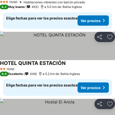
Hotel
Habitaciones vibrantes con balcón privado
3 Estrellas
8,2
Muy bueno
463
a 5.0 km de: Bahia Inglesa
Elige fechas para ver los precios exactos
Ver precios
Compartir
Ag
HOTEL QUINTA ESTACIÓN
Hotel
2 Estrellas
9,0
Excelente
446
a 5.2 km de: Bahia Inglesa
Elige fechas para ver los precios exactos
Ver precios
Compartir
Ag