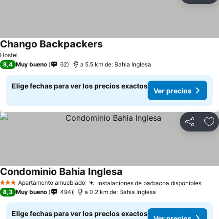
Chango Backpackers
Hostel
8,4
Muy bueno
62
a 5.5 km de: Bahia Inglesa
Elige fechas para ver los precios exactos
Ver precios
Compartir
Ag
Condominio Bahia Inglesa
Apartamento amueblado
Instalaciones de barbacoa disponibles
3 Estrellas
8,3
Muy bueno
494
a 0.2 km de: Bahia Inglesa
Elige fechas para ver los precios exactos
Ver precios