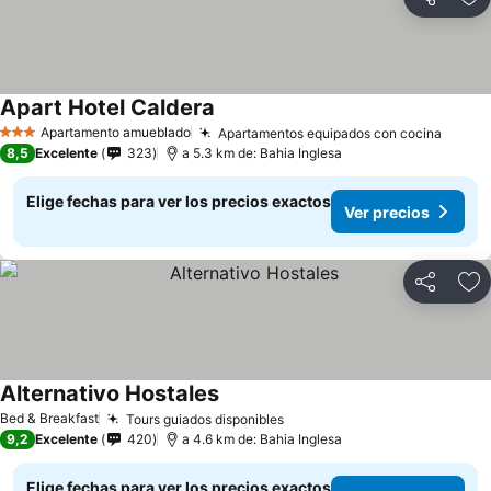
Compartir
Ag
Apart Hotel Caldera
Apartamento amueblado
Apartamentos equipados con cocina
3 Estrellas
8,5
Excelente
323
a 5.3 km de: Bahia Inglesa
Elige fechas para ver los precios exactos
Ver precios
Compartir
Ag
Alternativo Hostales
Bed & Breakfast
Tours guiados disponibles
9,2
Excelente
420
a 4.6 km de: Bahia Inglesa
Elige fechas para ver los precios exactos