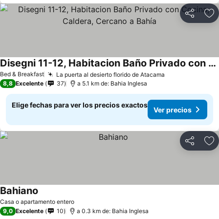
Compartir
Ag
Disegni 11-12, Habitacion Baño Privado con Cocina, Caldera, Cercano a Bahía
Bed & Breakfast
La puerta al desierto florido de Atacama
8,8
Excelente
37
a 5.1 km de: Bahia Inglesa
Elige fechas para ver los precios exactos
Ver precios
Compartir
Ag
Bahiano
Casa o apartamento entero
9,0
Excelente
10
a 0.3 km de: Bahia Inglesa