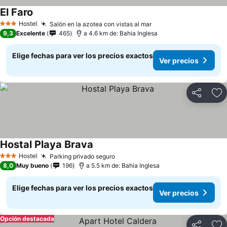
El Faro
Hostel
Salón en la azotea con vistas al mar
3 Estrellas
9,3
Excelente
465
a 4.6 km de: Bahia Inglesa
Elige fechas para ver los precios exactos
Ver precios
Compartir
Ag
Hostal Playa Brava
Hostel
Parking privado seguro
3 Estrellas
8,0
Muy bueno
196
a 5.5 km de: Bahia Inglesa
Elige fechas para ver los precios exactos
Ver precios
Opción destacada