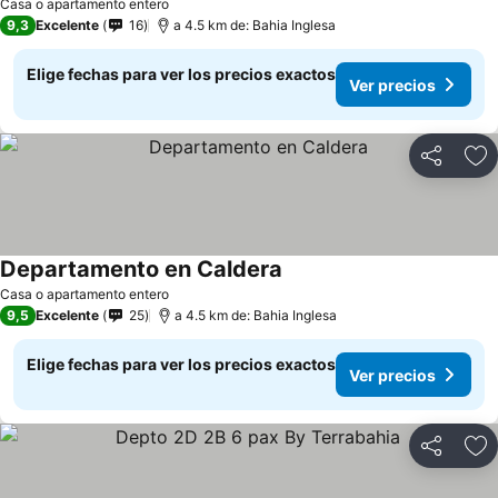
Casa o apartamento entero
9,3
Excelente
16
a 4.5 km de: Bahia Inglesa
Elige fechas para ver los precios exactos
Ver precios
Compartir
Ag
Departamento en Caldera
Casa o apartamento entero
9,5
Excelente
25
a 4.5 km de: Bahia Inglesa
Elige fechas para ver los precios exactos
Ver precios
Compartir
Ag