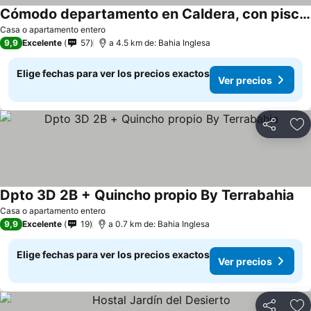
Cómodo departamento en Caldera, con piscina.
Casa o apartamento entero
9,9
Excelente
57
a 4.5 km de: Bahia Inglesa
Elige fechas para ver los precios exactos
Ver precios
Compartir
Ag
Dpto 3D 2B + Quincho propio By Terrabahia
Casa o apartamento entero
9,9
Excelente
19
a 0.7 km de: Bahia Inglesa
Elige fechas para ver los precios exactos
Ver precios