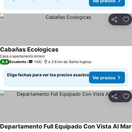
Ver precios
Compartir
Ag
Cabañas Ecologicas
Casa o apartamento entero
9,4
Excelente
148
a 3.8 km de: Bahia Inglesa
Elige fechas para ver los precios exactos
Ver precios
Compartir
Ag
Departamento Full Equipado Con Vista Al Mar