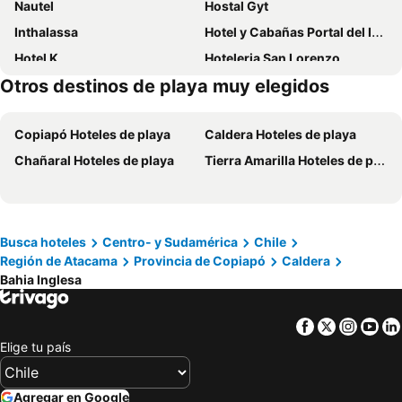
Nautel
Hostal Gyt
Inthalassa
Hotel y Cabañas Portal del Inca
Hotel K
Hoteleria San Lorenzo
Otros destinos de playa muy elegidos
HOTEL QUINTA ESTACIÓN
Montecarlo
Copiapó Hoteles de playa
Caldera Hoteles de playa
Chañaral Hoteles de playa
Tierra Amarilla Hoteles de playa
Busca hoteles
Centro- y Sudamérica
Chile
Región de Atacama
Provincia de Copiapó
Caldera
Bahia Inglesa
Facebook
Twitter
Insta
Yo
Elige tu país
Agregar en Google