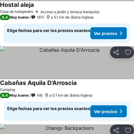
Hostal aleja
Casa de huéspedes
Acceso a jardín y terraza tranquilos
8,4
Muy bueno
167
a 5.1 km de: Bahia Inglesa
Elige fechas para ver los precios exactos
Ver precios
Compartir
Ag
Cabañas Aquila D'Arroscia
Camping
8,4
Muy bueno
49
a 0.1 km de: Bahia Inglesa
Elige fechas para ver los precios exactos
Ver precios
Compartir
Ag