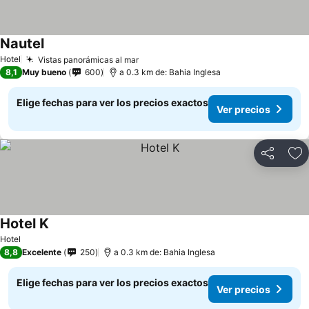
Nautel
Hotel
Vistas panorámicas al mar
8,1
Muy bueno
600
a 0.3 km de: Bahia Inglesa
Elige fechas para ver los precios exactos
Ver precios
Compartir
Ag
Hotel K
Hotel
8,8
Excelente
250
a 0.3 km de: Bahia Inglesa
Elige fechas para ver los precios exactos
Ver precios