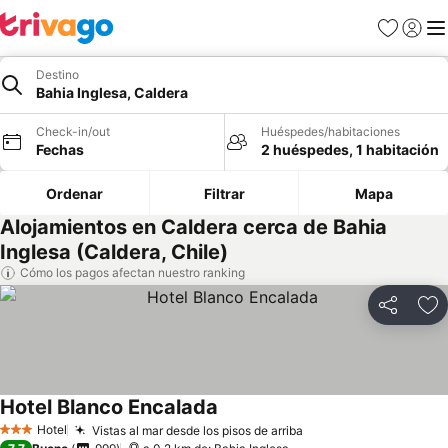
Favoritos
Iniciar 
Me
Destino
Bahia Inglesa, Caldera
Check-in/out
Huéspedes/habitaciones
Fechas
2 huéspedes, 1 habitación
Ordenar
Filtrar
Mapa
Alojamientos en Caldera cerca de Bahia
Inglesa (Caldera, Chile)
Cómo los pagos afectan nuestro ranking
Compartir
Ag
Hotel Blanco Encalada
Hotel
Vistas al mar desde los pisos de arriba
3 Estrellas