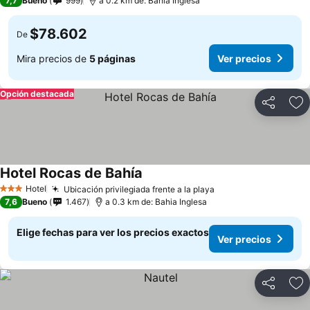
7,7
Bueno
999
a 0.2 km de: Bahia Inglesa
$78.602
De
Mira precios de
5 páginas
Ver precios
Opción destacada
Compartir
Ag
Hotel Rocas de Bahía
Hotel
Ubicación privilegiada frente a la playa
3 Estrellas
7,6
Bueno
1.467
a 0.3 km de: Bahia Inglesa
Elige fechas para ver los precios exactos
Ver precios
Compartir
Ag