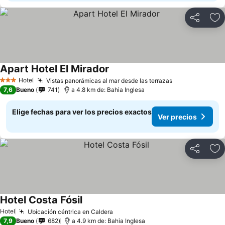
Compartir
Ag
Apart Hotel El Mirador
Hotel
Vistas panorámicas al mar desde las terrazas
3 Estrellas
7,6
Bueno
741
a 4.8 km de: Bahia Inglesa
Elige fechas para ver los precios exactos
Ver precios
Compartir
Ag
Hotel Costa Fósil
Hotel
Ubicación céntrica en Caldera
7,9
Bueno
682
a 4.9 km de: Bahia Inglesa