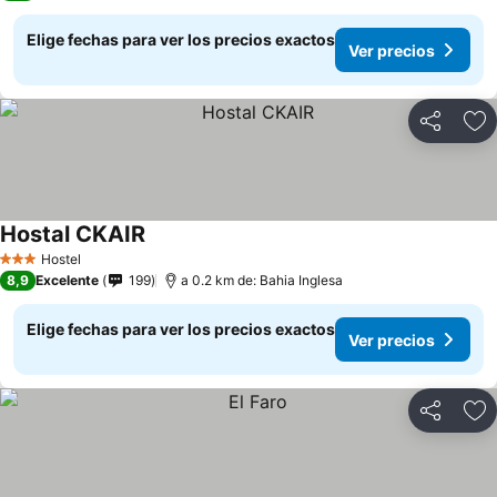
Elige fechas para ver los precios exactos
Ver precios
Compartir
Ag
Hostal CKAIR
Hostel
3 Estrellas
8,9
Excelente
199
a 0.2 km de: Bahia Inglesa
Elige fechas para ver los precios exactos
Ver precios
Compartir
Ag