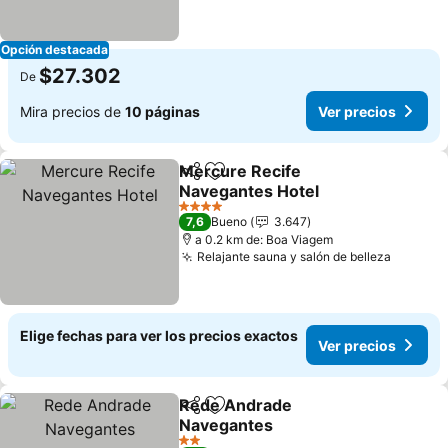
Opción destacada
$27.302
De
Mira precios de
10 páginas
Ver precios
Mercure Recife
Compartir
Agregar a favoritos
Navegantes Hotel
Ver precios
4 Estrellas
7,6
Bueno
3.647
a 0.2 km de: Boa Viagem
Relajante sauna y salón de belleza
Ver pre
Elige fechas para ver los precios exactos
Ver precios
Rede Andrade
Compartir
Agregar a favoritos
Navegantes
Ver precios
2 Estrellas