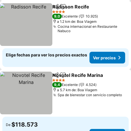
Radisson Recife
Compartir
Agregar a favoritos
Ver precio
4 Estrellas
9,0
Excelente
10.925
a 1.2 km de: Boa Viagem
Cocina internacional en Restaurante
Nabuco
Elige fechas para ver los precios exactos
Ver precios
Novotel Recife Marina
Compartir
Agregar a favoritos
Ver 
4 Estrellas
9,4
Excelente
4.524
a 5.7 km de: Boa Viagem
Spa de bienestar con servicio completo
Ver 
$118.573
De