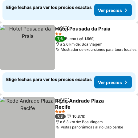
Elige fechas para ver los precios exactos
Ver precios
Hotel Pousada da Praia
Compartir
Agregar a favoritos
Ver
2 Estrellas
7,6
Bueno
1.569
a 2.6 km de: Boa Viagem
Mostrador de excursiones para tours locales
Elige fechas para ver los precios exactos
Ver precios
Rede Andrade Plaza
Compartir
Agregar a favoritos
Recife
Ver precios
3 Estrellas
7,3
10.878
a 6.3 km de: Boa Viagem
Vistas panorámicas al río Capibaribe
Ver pr