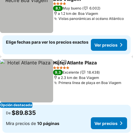
Ver precios
4 Estrellas
8,1
Muy bueno
6.002
a 1.2 km de: Boa Viagem
Vistas panorámicas al océano Atlántico
Ver 
Elige fechas para ver los precios exactos
Ver precios
Hotel Atlante Plaza
Compartir
Agregar a favoritos
Ver pre
5 Estrellas
9,3
Excelente
18.438
a 2.3 km de: Boa Viagem
Primera línea de playa en Boa Viagem
Ver p
Opción destacada
$89.835
De
Mira precios de
10 páginas
Ver precios