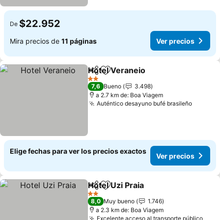
$22.952
De
Mira precios de
11 páginas
Ver precios
Hotel Veraneio
Compartir
Agregar a favoritos
Ver precios
2 Estrellas
7,6
Bueno
3.498
a 2.7 km de: Boa Viagem
Auténtico desayuno bufé brasileño
Ver pre
Elige fechas para ver los precios exactos
Ver precios
Hotel Uzi Praia
Compartir
Agregar a favoritos
Ver precios
2 Estrellas
8,0
Muy bueno
1.746
a 2.3 km de: Boa Viagem
Excelente acceso al transporte público