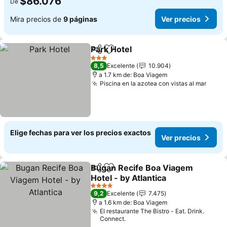
$86.076
De
Mira precios de
9 páginas
Ver precios
Park Hotel
Compartir
Agregar a favoritos
Ver precios
3 Estrellas
8,5
Excelente
10.904
a 1.7 km de: Boa Viagem
Piscina en la azotea con vistas al mar
Ver p
Elige fechas para ver los precios exactos
Ver precios
Bugan Recife Boa Viagem
Compartir
Agregar a favoritos
Hotel - by Atlantica
Ver precios
4 Estrellas
9,2
Excelente
7.475
a 1.6 km de: Boa Viagem
El restaurante The Bistro - Eat. Drink.
Connect.