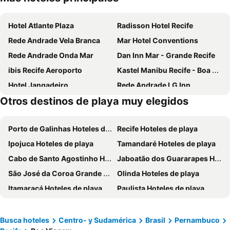
Hotel Atlante Plaza
Radisson Hotel Recife
Rede Andrade Vela Branca
Mar Hotel Conventions
Rede Andrade Onda Mar
Dan Inn Mar - Grande Recife
ibis Recife Aeroporto
Kastel Manibu Recife - Boa Viagem
Hotel Jangadeiro
Rede Andrade LG Inn
Otros destinos de playa muy elegidos
Park Hotel
El Aram Beach Boa Viagem
NovoHotell Recife
Beach Class Convention By Mai
Porto de Galinhas Hoteles de playa
Recife Hoteles de playa
Hotel Euro Suíte Recife Boa Viagem
Mercure Recife Navegantes Hotel
Ipojuca Hoteles de playa
Tamandaré Hoteles de playa
Marante Executive Hotel
Rede Andrade Navegantes
Cabo de Santo Agostinho Hoteles de playa
Jaboatão dos Guararapes Hoteles de playa
ibis Recife Boa Viagem
Beach Class Executive
São José da Coroa Grande Hoteles de playa
Olinda Hoteles de playa
Marante Plaza Hotel
HY Beach Flats
Itamaracá Hoteles de playa
Paulista Hoteles de playa
Urban Home Stay
Hotel Golden Park Recife Boa Viagem By Nacional Inn
Goiana Hoteles de playa
Rio Formoso Hoteles de playa
Hotel Enseada Boa Viagem
Transamérica Prestige Beach Class International
Conde Hoteles de playa
Paulista Hoteles de playa
Hotel Luzeiros Recife
Rede Andrade Plaza Recife
Busca hoteles
Centro- y Sudamérica
Brasil
Pernambuco