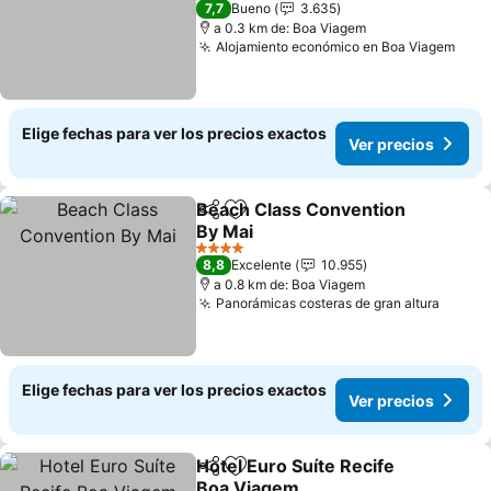
7,7
Bueno
3.635
a 0.3 km de: Boa Viagem
Alojamiento económico en Boa Viagem
Ver 
Elige fechas para ver los precios exactos
Ver precios
Beach Class Convention
Compartir
Agregar a favoritos
By Mai
Ver precios
4 Estrellas
8,8
Excelente
10.955
a 0.8 km de: Boa Viagem
Panorámicas costeras de gran altura
Ver pr
Elige fechas para ver los precios exactos
Ver precios
Hotel Euro Suíte Recife
Compartir
Agregar a favoritos
Boa Viagem