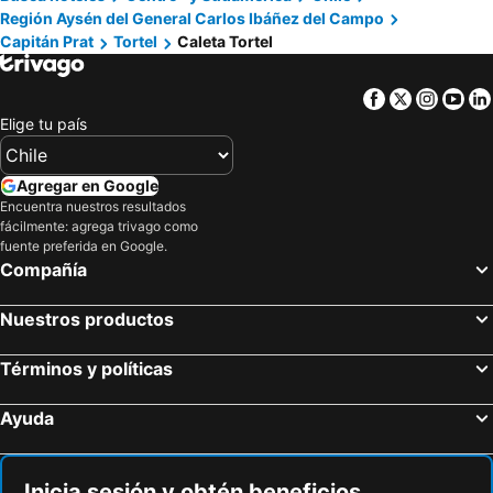
Región Aysén del General Carlos Ibáñez del Campo
Capitán Prat
Tortel
Caleta Tortel
Facebook
Twitter
Insta
Yo
Elige tu país
Agregar en Google
Encuentra nuestros resultados
fácilmente: agrega trivago como
fuente preferida en Google.
Compañía
Nuestros productos
Términos y políticas
Ayuda
Inicia sesión y obtén beneficios