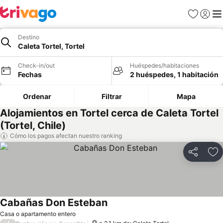
Favoritos
Iniciar 
Me
Destino
Caleta Tortel, Tortel
Check-in/out
Huéspedes/habitaciones
Fechas
2 huéspedes, 1 habitación
Ordenar
Filtrar
Mapa
Alojamientos en Tortel cerca de Caleta Tortel
(Tortel, Chile)
Cómo los pagos afectan nuestro ranking
Compartir
Ag
Cabañas Don Esteban
Ver precios
Casa o apartamento entero