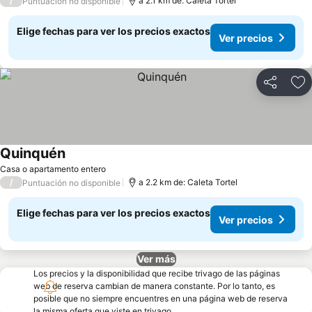
/
a 2.1 km de: Caleta Tortel
Puntuación no disponible
Elige fechas para ver los precios exactos
Ver precios
Compartir
Ag
Quinquén
Ver precios
Casa o apartamento entero
/
a 2.2 km de: Caleta Tortel
Puntuación no disponible
Elige fechas para ver los precios exactos
Ver precios
Ver más
Los precios y la disponibilidad que recibe trivago de las páginas
web de reserva cambian de manera constante. Por lo tanto, es
posible que no siempre encuentres en una página web de reserva
la misma oferta que viste en trivago.