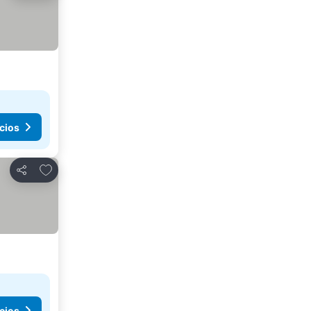
cios
Agregar a favoritos
Compartir
cios