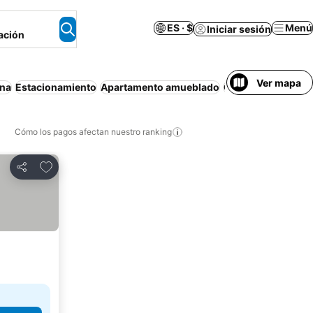
ES · $
Menú
Iniciar sesión
ación
Ver mapa
ina
Estacionamiento
Apartamento amueblado
Cancelación gratu
Cómo los pagos afectan nuestro ranking
Agregar a favoritos
Compartir