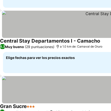
Central Stay Departamentos I - Camacho
Ver p
Muy bueno
(29 puntuaciones)
8,3
a 1.0 km de: Carnaval de Oruro
Elige fechas para ver los precios exactos
Gran Sucre
3 Estrellas
Ver precios