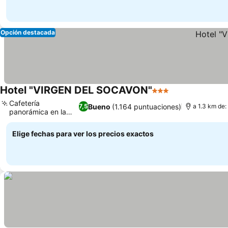
Opción destacada
Hotel "VIRGEN DEL SOCAVON"
3 Estrellas
Ver precios
Cafetería
Bueno
(1.164 puntuaciones)
7,5
a 1.3 km de:
panorámica en la
Ver precios
azotea
Elige fechas para ver los precios exactos