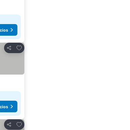
cios
Agregar a favoritos
Compartir
cios
Agregar a favoritos
Compartir