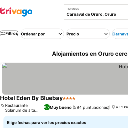
Destino
Filtros
Ordenar por
Precio
Carnava
Alojamientos en Oruro cerca
Hotel Eden By Bluebay
4 Estrellas
Ver precios
Restaurante
Muy bueno
(594 puntuaciones)
8,2
a 1.2 k
Solarium de alta
Ver precios
cocina
Elige fechas para ver los precios exactos