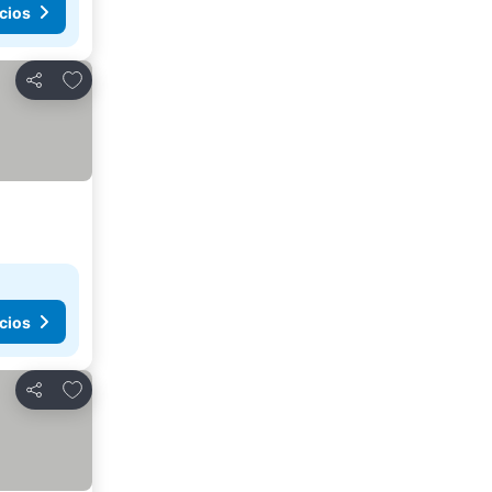
cios
Agregar a favoritos
Compartir
cios
Agregar a favoritos
Compartir