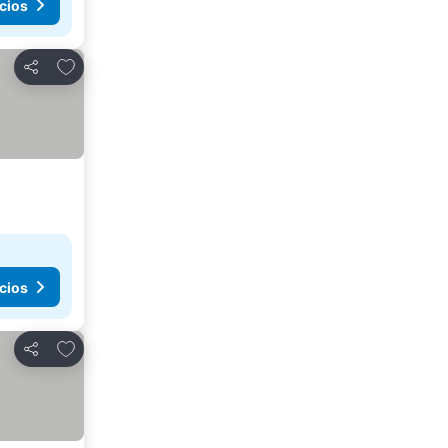
cios
Agregar a favoritos
Compartir
cios
Agregar a favoritos
Compartir