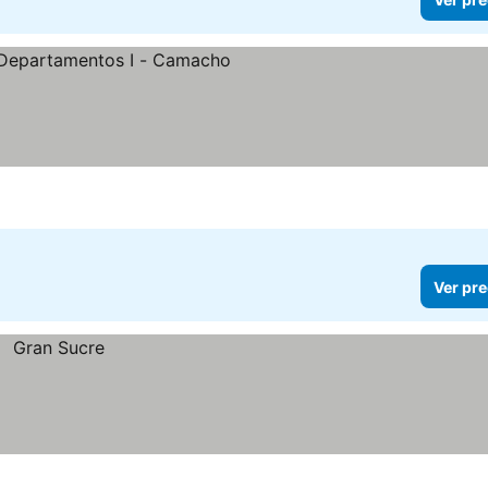
recios
Ver pre