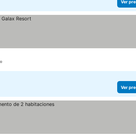
Ver pre
ro
Ver pre