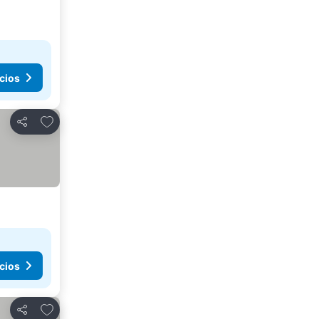
cios
Agregar a favoritos
Compartir
cios
Agregar a favoritos
Compartir