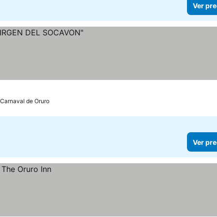
Ver pre
 Carnaval de Oruro
Ver pre