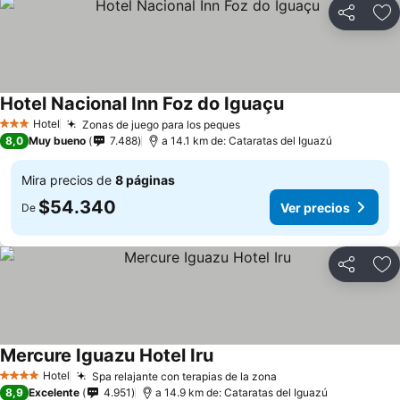
Compartir
Ag
Hotel Nacional Inn Foz do Iguaçu
Hotel
Zonas de juego para los peques
3 Estrellas
8,0
Muy bueno
7.488
a 14.1 km de: Cataratas del Iguazú
Mira precios de
8 páginas
$54.340
Ver precios
De
Compartir
Ag
Mercure Iguazu Hotel Iru
Hotel
Spa relajante con terapias de la zona
4 Estrellas
8,9
Excelente
4.951
a 14.9 km de: Cataratas del Iguazú