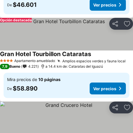
$46.601
Ver precios
De
Opción destacada
Compartir
Ag
Gran Hotel Tourbillon Cataratas
Apartamento amueblado
Amplios espacios verdes y fauna local
4 Estrellas
7,9
Bueno
4.221
a 14.4 km de: Cataratas del Iguazú
Mira precios de
10 páginas
$58.890
Ver precios
De
Compartir
Ag