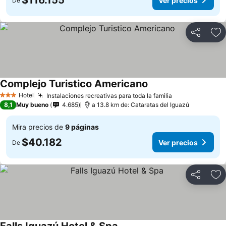
$116.155
Ver precios
De
Compartir
Ag
Complejo Turistico Americano
Hotel
Instalaciones recreativas para toda la familia
3 Estrellas
8,1
Muy bueno
4.685
a 13.8 km de: Cataratas del Iguazú
Mira precios de
9 páginas
$40.182
Ver precios
De
Compartir
Ag