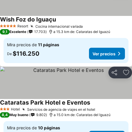
Wish Foz do Iguaçu
Resort
Cocina internacional variada
5 Estrellas
9,1
Excelente
17.703
a 15.3 km de: Cataratas del Iguazú
Mira precios de
11 páginas
$116.250
Ver precios
De
Compartir
Ag
Cataratas Park Hotel e Eventos
Hotel
Servicios de agencia de viajes en el hotel
3 Estrellas
8,4
Muy bueno
9.802
a 15.0 km de: Cataratas del Iguazú
Mira precios de
10 páginas