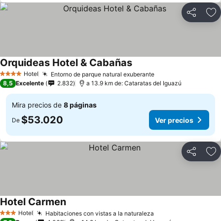
Compartir
Ag
Orquideas Hotel & Cabañas
Hotel
Entorno de parque natural exuberante
4 Estrellas
8,5
Excelente
2.832
a 13.9 km de: Cataratas del Iguazú
Mira precios de
8 páginas
$53.020
Ver precios
De
Compartir
Ag
Hotel Carmen
Hotel
Habitaciones con vistas a la naturaleza
3 Estrellas