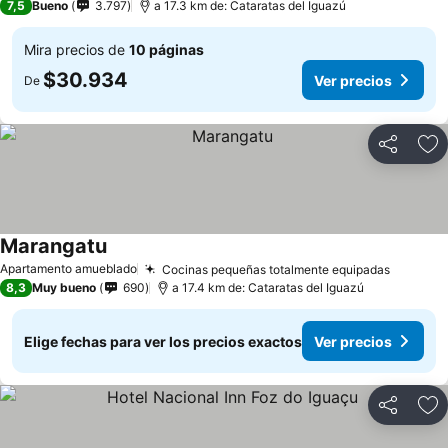
7,5
Bueno
3.797
a 17.3 km de: Cataratas del Iguazú
Mira precios de
10 páginas
$30.934
Ver precios
De
Compartir
Ag
Marangatu
Apartamento amueblado
Cocinas pequeñas totalmente equipadas
8,3
Muy bueno
690
a 17.4 km de: Cataratas del Iguazú
Elige fechas para ver los precios exactos
Ver precios
Compartir
Ag