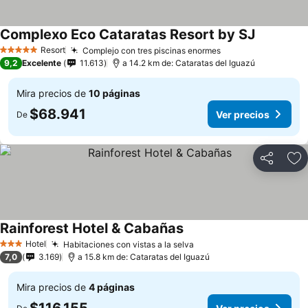
Complexo Eco Cataratas Resort by SJ
Resort
Complejo con tres piscinas enormes
5 Estrellas
9,2
Excelente
11.613
a 14.2 km de: Cataratas del Iguazú
Mira precios de
10 páginas
$68.941
Ver precios
De
Compartir
Ag
Rainforest Hotel & Cabañas
Hotel
Habitaciones con vistas a la selva
3 Estrellas
7,0
3.169
a 15.8 km de: Cataratas del Iguazú
Mira precios de
4 páginas