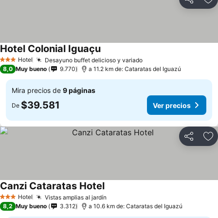
Compartir
Ag
Hotel Colonial Iguaçu
Hotel
Desayuno buffet delicioso y variado
3 Estrellas
8,0
Muy bueno
9.770
a 11.2 km de: Cataratas del Iguazú
Mira precios de
9 páginas
$39.581
Ver precios
De
Compartir
Ag
Canzi Cataratas Hotel
Hotel
Vistas amplias al jardín
3 Estrellas
8,2
Muy bueno
3.312
a 10.6 km de: Cataratas del Iguazú