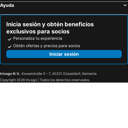
Orquideas Hotel & Cabañas
Hostel Inn Iguazu
Ayuda
Posada 21 Oranges
El Pueblito Iguazu
Yvy Hotel de Selva
Mercure Iguazu Hotel Iru
Inicia sesión y obtén beneficios
Raices Amambai Lodges
Arami Hotel & Lodge
exclusivos para socios
Hotel Boutique Genova
Personaliza tu experiencia
Obtén ofertas y precios para socios
Iniciar sesión
trivago N.V.
, Kesselstraße 5 – 7, 40221 Düsseldorf, Alemania
Copyright 2026 trivago | Todos los derechos reservados.