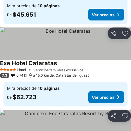
Mira precios de
10 páginas
$45.651
Ver precios
De
Compartir
Ag
Exe Hotel Cataratas
Hotel
Servicios familiares exclusivos
5 Estrellas
7,3
6.741
a 15.0 km de: Cataratas del Iguazú
Mira precios de
10 páginas
$62.723
Ver precios
De
Compartir
Ag