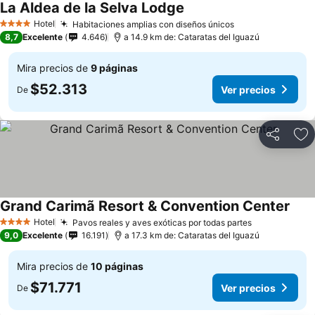
La Aldea de la Selva Lodge
Hotel
Habitaciones amplias con diseños únicos
4 Estrellas
8,7
Excelente
4.646
a 14.9 km de: Cataratas del Iguazú
Mira precios de
9 páginas
$52.313
Ver precios
De
Compartir
Ag
Grand Carimã Resort & Convention Center
Hotel
Pavos reales y aves exóticas por todas partes
4 Estrellas
9,0
Excelente
16.191
a 17.3 km de: Cataratas del Iguazú
Mira precios de
10 páginas
$71.771
Ver precios
De