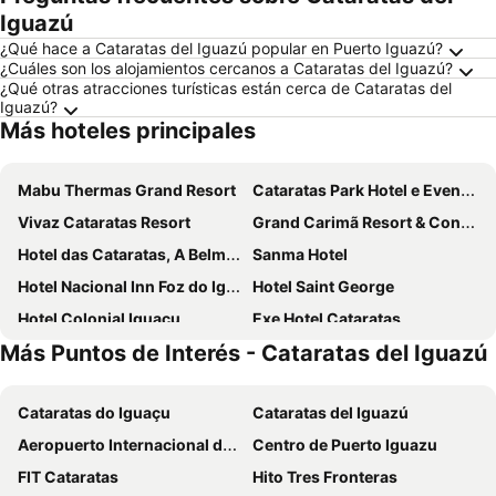
Iguazú
¿Qué hace a Cataratas del Iguazú popular en Puerto Iguazú?
¿Cuáles son los alojamientos cercanos a Cataratas del Iguazú?
¿Qué otras atracciones turísticas están cerca de Cataratas del
Iguazú?
Más hoteles principales
Mabu Thermas Grand Resort
Cataratas Park Hotel e Eventos
Vivaz Cataratas Resort
Grand Carimã Resort & Convention Center
Hotel das Cataratas, A Belmond Hotel, Iguassu Falls
Sanma Hotel
Hotel Nacional Inn Foz do Iguaçu
Hotel Saint George
Hotel Colonial Iguaçu
Exe Hotel Cataratas
Más Puntos de Interés - Cataratas del Iguazú
Rainforest Hotel & Cabañas
Interludium Iguassu Convention Hotel
Gran Meliá Iguazú
Grand Crucero Hotel
Cataratas do Iguaçu
Cataratas del Iguazú
Complejo Turistico Americano
Hotel Amayal
Aeropuerto Internacional de Foz do Iguazú
Centro de Puerto Iguazu
Viale Cataratas Hotel
Canzi Cataratas Hotel
FIT Cataratas
Hito Tres Fronteras
Marcopolo Suites Iguazu
Iguassu Express Hotel