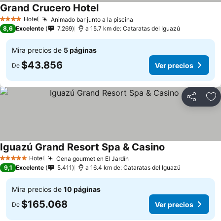
Grand Crucero Hotel
Hotel
Animado bar junto a la piscina
4 Estrellas
8,6
Excelente
7.269
a 15.7 km de: Cataratas del Iguazú
Mira precios de
5 páginas
$43.856
Ver precios
De
Compartir
Ag
Iguazú Grand Resort Spa & Casino
Hotel
Cena gourmet en El Jardín
5 Estrellas
9,1
Excelente
5.411
a 16.4 km de: Cataratas del Iguazú
Mira precios de
10 páginas
$165.068
Ver precios
De