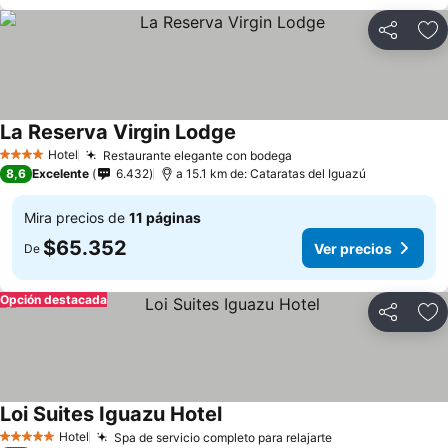
Compartir
Ag
La Reserva Virgin Lodge
Hotel
Restaurante elegante con bodega
4 Estrellas
8,6
Excelente
6.432
a 15.1 km de: Cataratas del Iguazú
Mira precios de
11 páginas
$65.352
Ver precios
De
Opción destacada
Compartir
Ag
Loi Suites Iguazu Hotel
Hotel
Spa de servicio completo para relajarte
5 Estrellas