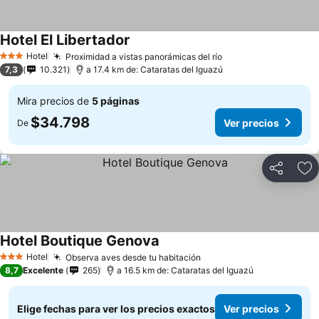
Hotel El Libertador
Hotel
Proximidad a vistas panorámicas del río
3 Estrellas
7,3
10.321
a 17.4 km de: Cataratas del Iguazú
Mira precios de
5 páginas
$34.798
Ver precios
De
Compartir
Ag
Hotel Boutique Genova
Hotel
Observa aves desde tu habitación
3 Estrellas
8,7
Excelente
265
a 16.5 km de: Cataratas del Iguazú
Elige fechas para ver los precios exactos
Ver precios