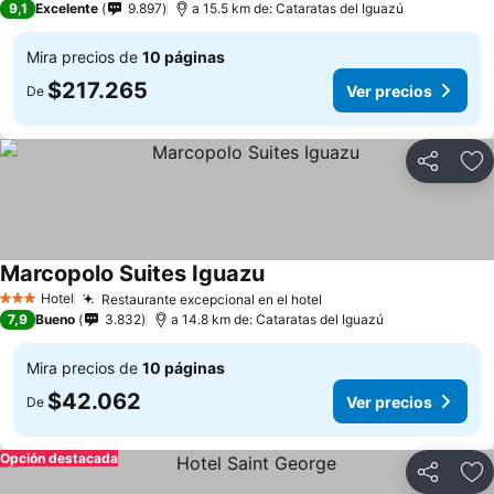
9,1
Excelente
9.897
a 15.5 km de: Cataratas del Iguazú
Mira precios de
10 páginas
$217.265
Ver precios
De
Compartir
Ag
Marcopolo Suites Iguazu
Hotel
Restaurante excepcional en el hotel
3 Estrellas
7,9
Bueno
3.832
a 14.8 km de: Cataratas del Iguazú
Mira precios de
10 páginas
$42.062
Ver precios
De
Opción destacada
Compartir
Ag