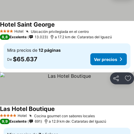
Hotel Saint George
Hotel
Ubicación privilegiada en el centro
4 Estrellas
8,8
Excelente
13.023
a 17.2 km de: Cataratas del Iguazú
Mira precios de
12 páginas
$65.637
Ver precios
De
Compartir
Ag
Las Hotel Boutique
Hotel
Cocina gourmet con sabores locales
5 Estrellas
9,9
Excelente
691
a 12.9 km de: Cataratas del Iguazú