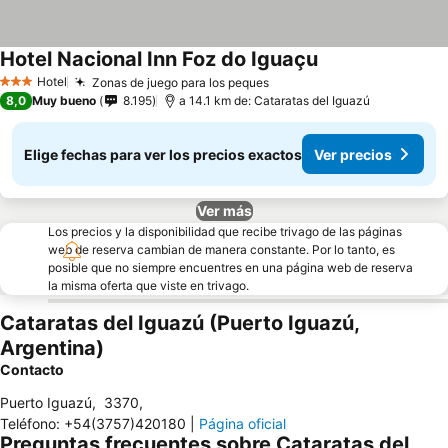
Hotel Nacional Inn Foz do Iguaçu
Hotel
Zonas de juego para los peques
3 Estrellas
8,0
Muy bueno
8.195
a 14.1 km de: Cataratas del Iguazú
Elige fechas para ver los precios exactos
Ver precios
Ver más
Los precios y la disponibilidad que recibe trivago de las páginas
web de reserva cambian de manera constante. Por lo tanto, es
posible que no siempre encuentres en una página web de reserva
la misma oferta que viste en trivago.
Cataratas del Iguazú (Puerto Iguazú,
Argentina)
Contacto
Puerto Iguazú
,
3370
,
Teléfono
:
+54(3757)420180
|
Página oficial
Preguntas frecuentes sobre Cataratas del