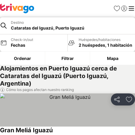
Favoritos
Iniciar 
Me
Destino
Cataratas del Iguazú, Puerto Iguazú
Check-in/out
Huéspedes/habitaciones
Fechas
2 huéspedes, 1 habitación
Ordenar
Filtrar
Mapa
Alojamientos en Puerto Iguazú cerca de
Cataratas del Iguazú (Puerto Iguazú,
Argentina)
Cómo los pagos afectan nuestro ranking
Compartir
Ag
Gran Meliá Iguazú