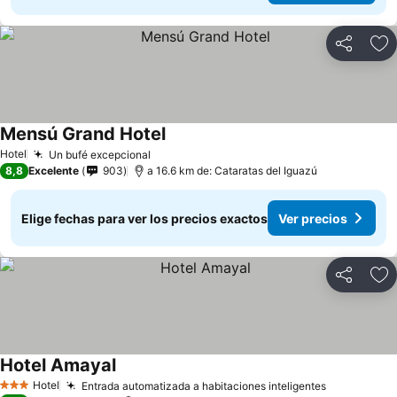
Compartir
Ag
Mensú Grand Hotel
Hotel
Un bufé excepcional
8,8
Excelente
903
a 16.6 km de: Cataratas del Iguazú
Elige fechas para ver los precios exactos
Ver precios
Compartir
Ag
Hotel Amayal
Hotel
Entrada automatizada a habitaciones inteligentes
3 Estrellas