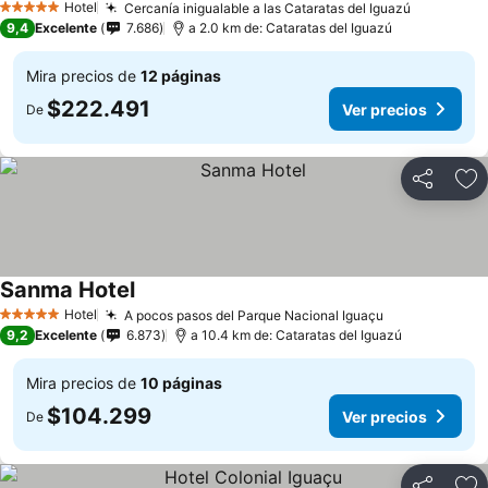
Hotel
Cercanía inigualable a las Cataratas del Iguazú
5 Estrellas
9,4
Excelente
7.686
a 2.0 km de: Cataratas del Iguazú
Mira precios de
12 páginas
$222.491
Ver precios
De
Compartir
Ag
Sanma Hotel
Hotel
A pocos pasos del Parque Nacional Iguaçu
5 Estrellas
9,2
Excelente
6.873
a 10.4 km de: Cataratas del Iguazú
Mira precios de
10 páginas
$104.299
Ver precios
De