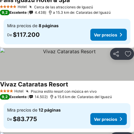
Falls Iguazú Hotel & Spa
Hotel
Cerca de las atracciones de Iguazú
5 Estrellas
9,2
Excelente
4.438
a 15.3 km de: Cataratas del Iguazú
Mira precios de
8 páginas
$117.200
Ver precios
De
Compartir
Ag
Vivaz Cataratas Resort
Hotel
Piscina estilo resort con música en vivo
4 Estrellas
9,2
Excelente
14.502
a 15.6 km de: Cataratas del Iguazú
Mira precios de
12 páginas
$83.775
Ver precios
De