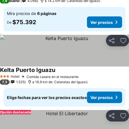
7,9
Bueno
4.066
a 14.2 km de: Cataratas del Iguazú
Mira precios de
6 páginas
$75.392
Ver precios
De
Compartir
Ag
Kelta Puerto Iguazu
Hotel
Comida casera en el restaurante
3 Estrellas
7,3
1.525
a 16.9 km de: Cataratas del Iguazú
Elige fechas para ver los precios exactos
Ver precios
Opción destacada
Compartir
Ag