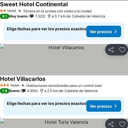
Sweet Hotel Continental
Hotel
Terraza en la azotea con vistas a la ciudad
2 Estrellas
8,1
Muy bueno
7.322
a 0.7 km de: Catedral de Valencia
Elige fechas para ver los precios exactos
Ver precios
Compartir
Ag
Hotel Villacarlos
Hotel
Habitaciones domotizadas para un control total
3 Estrellas
7,8
Bueno
4.950
a 2.0 km de: Catedral de Valencia
Elige fechas para ver los precios exactos
Ver precios
Compartir
Ag