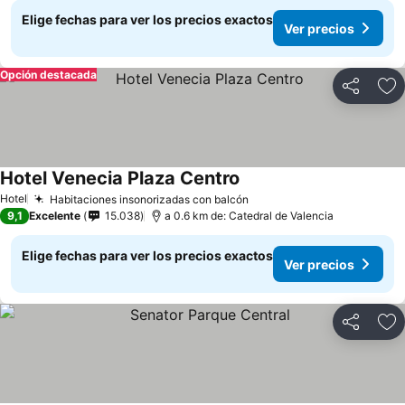
Elige fechas para ver los precios exactos
Ver precios
Opción destacada
Compartir
Ag
Hotel Venecia Plaza Centro
Hotel
Habitaciones insonorizadas con balcón
9,1
Excelente
15.038
a 0.6 km de: Catedral de Valencia
Elige fechas para ver los precios exactos
Ver precios
Compartir
Ag