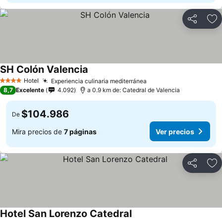
Compartir
Ag
SH Colón Valencia
Hotel
Experiencia culinaria mediterránea
4 Estrellas
8,7
Excelente
4.092
a 0.9 km de: Catedral de Valencia
$104.986
De
Mira precios de
7 páginas
Ver precios
Compartir
Ag
Hotel San Lorenzo Catedral