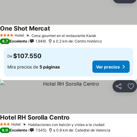
Compartir
Ag
One Shot Mercat
Hotel
Cena gourmet en el restaurante Karak
4 Estrellas
8,7
Excelente
1.949
a 0.2 km de: Centro histórico
$107.550
De
Mira precios de
5 páginas
Ver precios
Compartir
Ag
Hotel RH Sorolla Centro
Hotel
Habitaciones con balcón y vistas a la ciudad
3 Estrellas
9,0
Excelente
7.545
a 0.8 km de: Catedral de Valencia