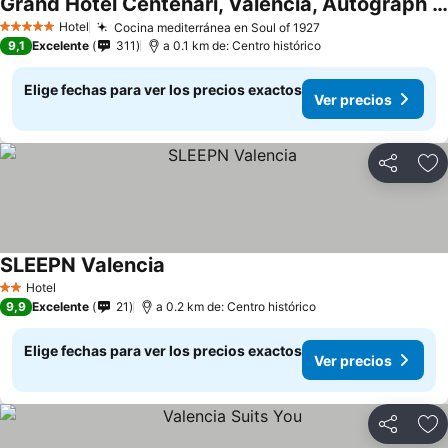
Grand Hotel Centenari, Valencia, Autograph Collection
Hotel
Cocina mediterránea en Soul of 1927
5 Estrellas
9,1
Excelente
311
a 0.1 km de: Centro histórico
Elige fechas para ver los precios exactos
Ver precios
Compartir
Ag
SLEEPN Valencia
Hotel
2 Estrellas
9,9
Excelente
21
a 0.2 km de: Centro histórico
Elige fechas para ver los precios exactos
Ver precios
Compartir
Ag