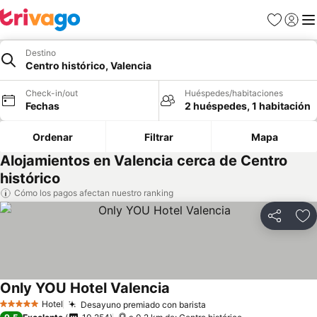
Favoritos
Iniciar 
Me
Destino
Centro histórico, Valencia
Check-in/out
Huéspedes/habitaciones
Fechas
2 huéspedes, 1 habitación
Ordenar
Filtrar
Mapa
Alojamientos en Valencia cerca de Centro
histórico
Cómo los pagos afectan nuestro ranking
Compartir
Ag
Only YOU Hotel Valencia
Hotel
Desayuno premiado con barista
5 Estrellas