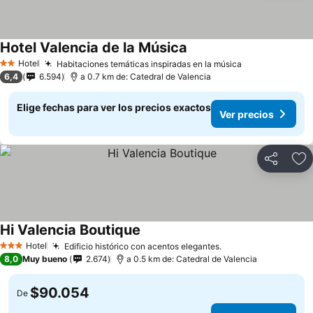
Hotel Valencia de la Música
Hotel
Habitaciones temáticas inspiradas en la música
2 Estrellas
6,4
6.594
a 0.7 km de: Catedral de Valencia
Elige fechas para ver los precios exactos
Ver precios
Compartir
Ag
Hi Valencia Boutique
Hotel
Edificio histórico con acentos elegantes.
3 Estrellas
8,0
Muy bueno
2.674
a 0.5 km de: Catedral de Valencia
$90.054
De