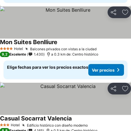
Compartir
Ag
Mon Suites Benlliure
Hotel
Balcones privados con vistas a la ciudad
4 Estrellas
9,2
Excelente
1.430
a 0.3 km de: Centro histórico
Elige fechas para ver los precios exactos
Ver precios
Compartir
Ag
Casual Socarrat Valencia
Hotel
Edificio histórico con diseño moderno
3 Estrellas
8,8
Excelente
4.165
a 0.5 km de: Centro histórico