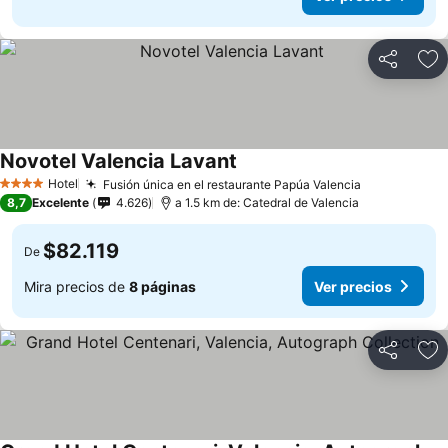
Compartir
Ag
Novotel Valencia Lavant
Hotel
Fusión única en el restaurante Papúa Valencia
4 Estrellas
8,7
Excelente
4.626
a 1.5 km de: Catedral de Valencia
$82.119
De
Mira precios de
8 páginas
Ver precios
Compartir
Ag