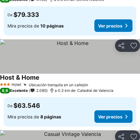
$79.333
De
Mira precios de
10 páginas
Ver precios
Compartir
Ag
Host & Home
Hotel
Ubicación tranquila en un callejón
3 Estrellas
8,6
Excelente
2.085
a 0.3 km de: Catedral de Valencia
$63.546
De
Mira precios de
8 páginas
Ver precios
Compartir
Ag