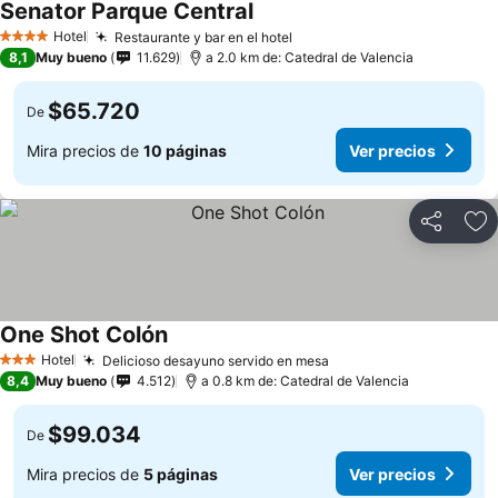
Senator Parque Central
Hotel
Restaurante y bar en el hotel
4 Estrellas
8,1
Muy bueno
11.629
a 2.0 km de: Catedral de Valencia
$65.720
De
Mira precios de
10 páginas
Ver precios
Compartir
Ag
One Shot Colón
Hotel
Delicioso desayuno servido en mesa
3 Estrellas
8,4
Muy bueno
4.512
a 0.8 km de: Catedral de Valencia
$99.034
De
Mira precios de
5 páginas
Ver precios