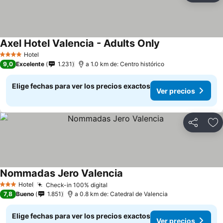
Axel Hotel Valencia - Adults Only
Hotel
4 Estrellas
9,0
Excelente
1.231
a 1.0 km de: Centro histórico
Elige fechas para ver los precios exactos
Ver precios
Compartir
Ag
Nommadas Jero Valencia
Hotel
Check-in 100% digital
3 Estrellas
7,8
Bueno
1.851
a 0.8 km de: Catedral de Valencia
Elige fechas para ver los precios exactos
Ver precios