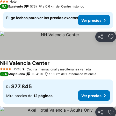
Hotel
3 Estrellas
9,1
Excelente
573
a 0.6 km de: Centro histórico
Elige fechas para ver los precios exactos
Ver precios
Compartir
Ag
NH Valencia Center
Hotel
Cocina internacional y mediterránea variada
4 Estrellas
8,4
Muy bueno
10.419
a 1.2 km de: Catedral de Valencia
$77.845
De
Mira precios de
12 páginas
Ver precios
Compartir
Ag