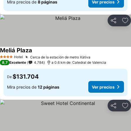
Mira precios de
8 páginas
Ver precios
Compartir
Ag
Meliá Plaza
Hotel
Cerca de la estación de metro Xàtiva
4 Estrellas
8,7
Excelente
4.784
a 0.6 km de: Catedral de Valencia
$131.704
De
Mira precios de
12 páginas
Ver precios
Compartir
Ag