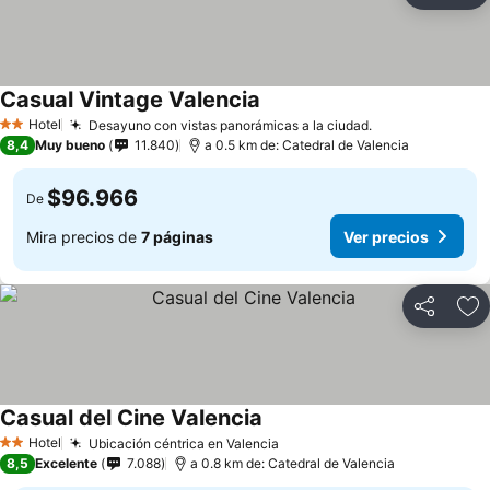
Casual Vintage Valencia
Hotel
Desayuno con vistas panorámicas a la ciudad.
2 Estrellas
8,4
Muy bueno
11.840
a 0.5 km de: Catedral de Valencia
$96.966
De
Mira precios de
7 páginas
Ver precios
Compartir
Ag
Casual del Cine Valencia
Hotel
Ubicación céntrica en Valencia
2 Estrellas
8,5
Excelente
7.088
a 0.8 km de: Catedral de Valencia