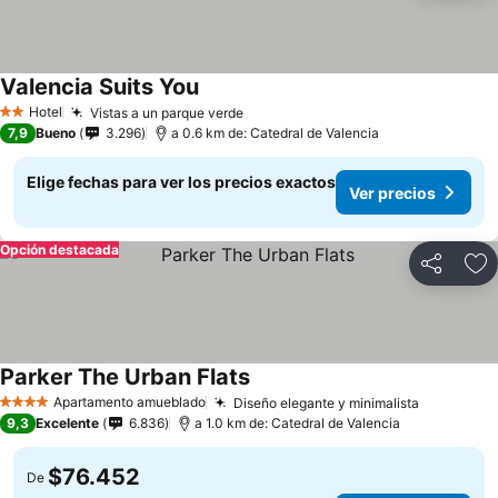
Valencia Suits You
Hotel
Vistas a un parque verde
2 Estrellas
7,9
Bueno
3.296
a 0.6 km de: Catedral de Valencia
Elige fechas para ver los precios exactos
Ver precios
Opción destacada
Compartir
Ag
Parker The Urban Flats
Apartamento amueblado
Diseño elegante y minimalista
4 Estrellas
9,3
Excelente
6.836
a 1.0 km de: Catedral de Valencia
$76.452
De