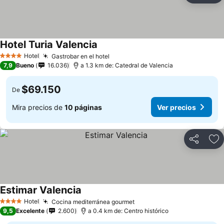
Hotel Turia Valencia
Hotel
Gastrobar en el hotel
4 Estrellas
7,9
Bueno
16.036
a 1.3 km de: Catedral de Valencia
$69.150
De
Mira precios de
10 páginas
Ver precios
Compartir
Ag
Estimar Valencia
Hotel
Cocina mediterránea gourmet
4 Estrellas
9,5
Excelente
2.600
a 0.4 km de: Centro histórico