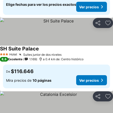
Elige fechas para ver los precios exactos
Ver precios
Compartir
Ag
SH Suite Palace
Hotel
Suites junior de dos niveles
3 Estrellas
8,6
Excelente
1.169
a 0.4 km de: Centro histórico
$116.646
De
Mira precios de
10 páginas
Ver precios
Compartir
Ag