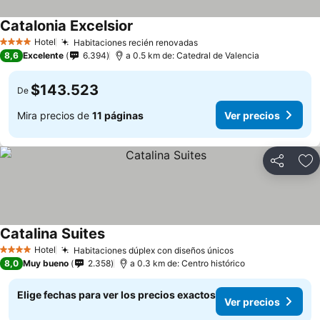
Catalonia Excelsior
Hotel
Habitaciones recién renovadas
4 Estrellas
8,6
Excelente
6.394
a 0.5 km de: Catedral de Valencia
$143.523
De
Mira precios de
11 páginas
Ver precios
Compartir
Ag
Catalina Suites
Hotel
Habitaciones dúplex con diseños únicos
4 Estrellas
8,0
Muy bueno
2.358
a 0.3 km de: Centro histórico
Elige fechas para ver los precios exactos
Ver precios