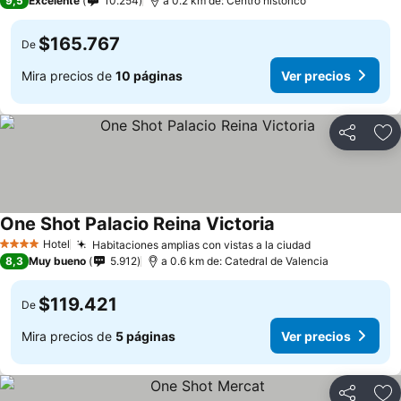
9,5
Excelente
10.254
a 0.2 km de: Centro histórico
$165.767
De
Mira precios de
10 páginas
Ver precios
Compartir
Ag
One Shot Palacio Reina Victoria
Hotel
Habitaciones amplias con vistas a la ciudad
4 Estrellas
8,3
Muy bueno
5.912
a 0.6 km de: Catedral de Valencia
$119.421
De
Mira precios de
5 páginas
Ver precios