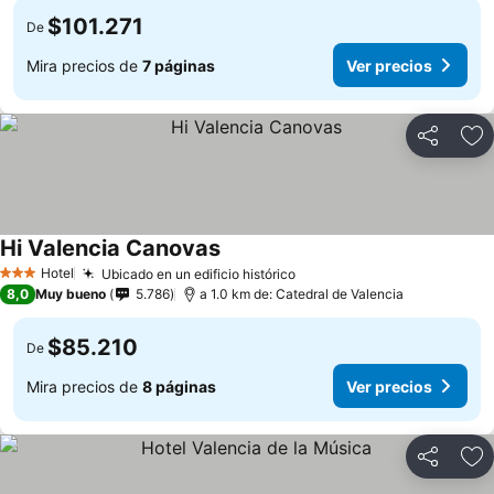
$101.271
De
Mira precios de
7 páginas
Ver precios
Compartir
Ag
Hi Valencia Canovas
Hotel
Ubicado en un edificio histórico
3 Estrellas
8,0
Muy bueno
5.786
a 1.0 km de: Catedral de Valencia
$85.210
De
Mira precios de
8 páginas
Ver precios
Compartir
Ag