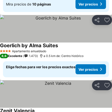
Mira precios de
10 páginas
Ver precios
Compartir
Ag
Goerlich by Alma Suites
Apartamento amueblado
4 Estrellas
8,6
Excelente
1.473
a 0.5 km de: Centro histórico
Elige fechas para ver los precios exactos
Ver precios
Compartir
Ag
Zenit Valencia