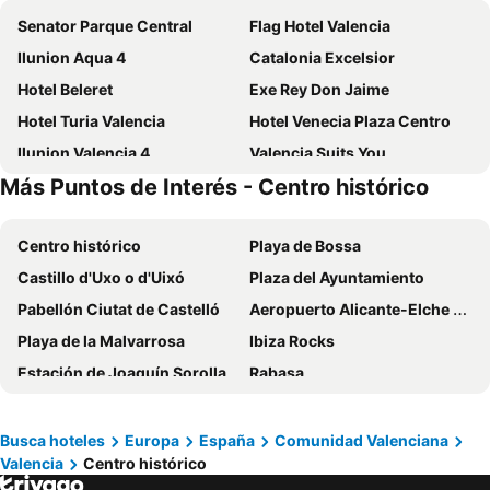
Senator Parque Central
Flag Hotel Valencia
Ilunion Aqua 4
Catalonia Excelsior
Hotel Beleret
Exe Rey Don Jaime
Hotel Turia Valencia
Hotel Venecia Plaza Centro
Ilunion Valencia 4
Valencia Suits You
Más Puntos de Interés - Centro histórico
Casual Vintage Valencia
Port Feria Valencia
One Shot Palacio Reina Victoria
Sweet Hotel Continental
Centro histórico
Playa de Bossa
Ilunion Valencia 3
One Shot Colón
Castillo d'Uxo o d'Uixó
Plaza del Ayuntamiento
Novotel Valencia Lavant
NH Valencia Las Artes
Pabellón Ciutat de Castelló
Aeropuerto Alicante-Elche Miguel Hernández
hotel medium valencia
NH Valencia Las Ciencias
Playa de la Malvarrosa
Ibiza Rocks
Hotel Dimar
Vincci Mercat
Estación de Joaquín Sorolla
Rabasa
Las Arenas Balneario Resort
Hi Valencia Canovas
Estación de Murcia El Carmen
Bioparc Valencia
NH Valencia Center
Meliá Valencia
Aeropuerto de Valencia
Elda - Petrer
Barceló Valencia
Eurostars Gran Valencia
Busca hoteles
Europa
España
Comunidad Valenciana
Valencia
Centro histórico
Playa Cala Saona
Catedral de Murcia
Hotel Olympia Universidades
Hotel Sundos Feria Valencia