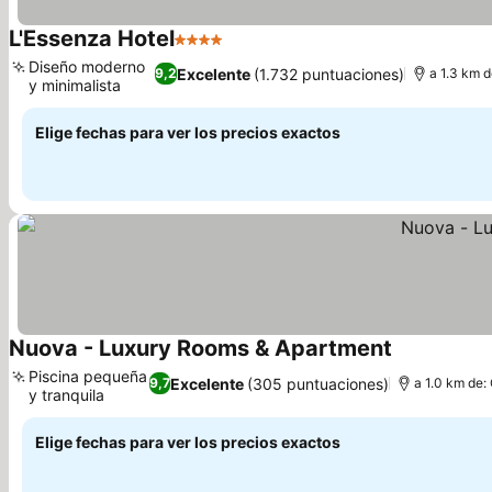
L'Essenza Hotel
4 Estrellas
Ver precios
Diseño moderno
Excelente
(1.732 puntuaciones)
9,2
a 1.3 km d
y minimalista
Ver precios
Elige fechas para ver los precios exactos
Nuova - Luxury Rooms & Apartment
Ver precios
Piscina pequeña
Excelente
(305 puntuaciones)
9,7
a 1.0 km de:
y tranquila
Ver precios
Elige fechas para ver los precios exactos