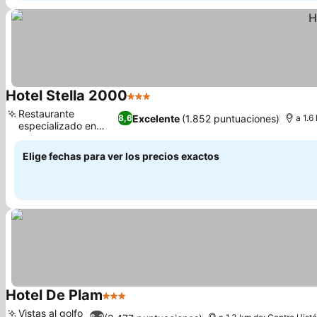
Hotel Stella 2000
3 Estrellas
Ver precios
Restaurante
Excelente
(1.852 puntuaciones)
8,6
a 1.6
especializado en
Ver precios
marisco
Elige fechas para ver los precios exactos
Hotel De Plam
3 Estrellas
Ver precios
Vistas al golfo