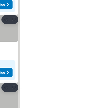
ios
Agregar a favoritos
Compartir
ios
Agregar a favoritos
Compartir