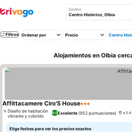
Destino
Filtros
Ordenar por
Precio
Centro Hist
Alojamientos en Olbia cerc
Affittacamere Ciro'S House
3 Estrellas
Ver precios
Diseño de habitación
Excelente
(952 puntuaciones)
9,0
a 0.4
vibrante y colorido
Ver precios
Elige fechas para ver los precios exactos