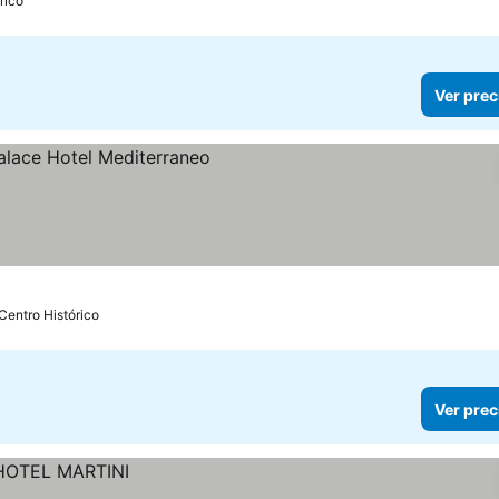
rico
Ver prec
ecios
Centro Histórico
Ver prec