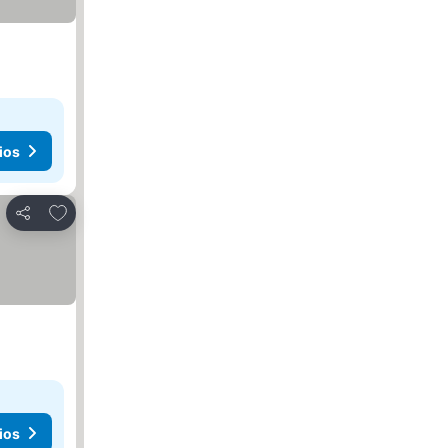
ios
Agregar a favoritos
Compartir
ios