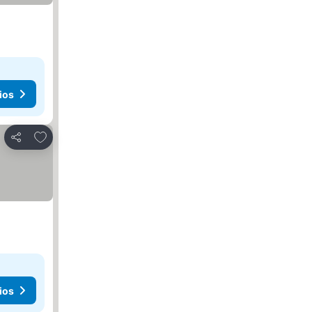
ios
Agregar a favoritos
Compartir
ios