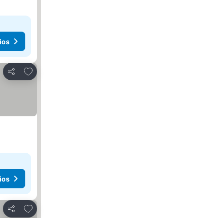
ios
Agregar a favoritos
Compartir
ios
Agregar a favoritos
Compartir