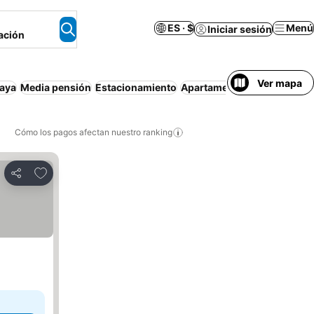
ES · $
Menú
Iniciar sesión
ación
Ver mapa
laya
Media pensión
Estacionamiento
Apartamento amueblado
R
Cómo los pagos afectan nuestro ranking
Agregar a favoritos
Compartir