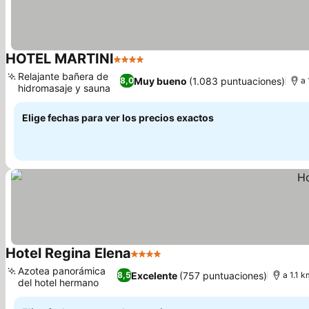
HOTEL MARTINI
4 Estrellas
Ver precios
Relajante bañera de
Muy bueno
(1.083 puntuaciones)
8,0
a 
hidromasaje y sauna
Ver precios
Elige fechas para ver los precios exactos
Hotel Regina Elena
4 Estrellas
Ver precios
Azotea panorámica
Excelente
(757 puntuaciones)
8,5
a 1.1 k
del hotel hermano
Ver precios