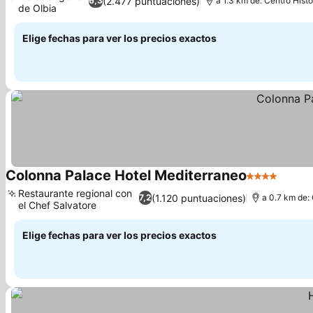
(2.477 puntuaciones)
6,3
a 1.3 km de: Centro Histó
de Olbia
Ver precios
Elige fechas para ver los precios exactos
Colonna Palace Hotel Mediterraneo
4 Estrellas
Ver pr
Restaurante regional con
(1.120 puntuaciones)
7,2
a 0.7 km de: 
el Chef Salvatore
Ver precios
Elige fechas para ver los precios exactos