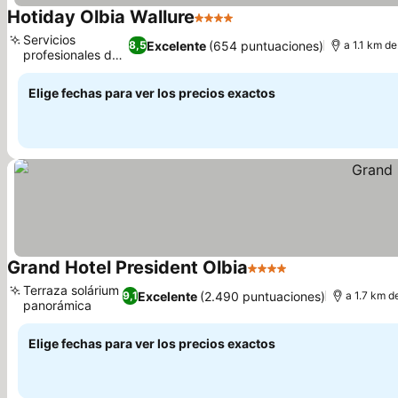
Hotiday Olbia Wallure
4 Estrellas
Ver precios
Servicios
Excelente
(654 puntuaciones)
8,5
a 1.1 km de
profesionales de
Ver precios
spa
Elige fechas para ver los precios exactos
Grand Hotel President Olbia
4 Estrellas
Ver precios
Terraza solárium
Excelente
(2.490 puntuaciones)
9,1
a 1.7 km d
panorámica
Ver precios
Elige fechas para ver los precios exactos