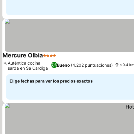
Mercure Olbia
4 Estrellas
Ver precios
Auténtica cocina
Bueno
(4.202 puntuaciones)
7,6
a 0.4 km
sarda en Sa Cardiga
Ver precios
Elige fechas para ver los precios exactos