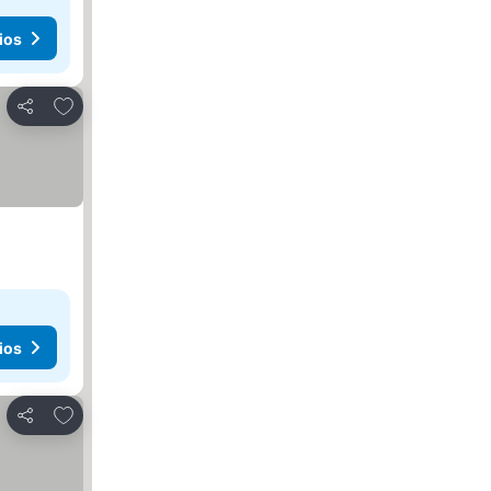
ios
Agregar a favoritos
Compartir
ios
Agregar a favoritos
Compartir