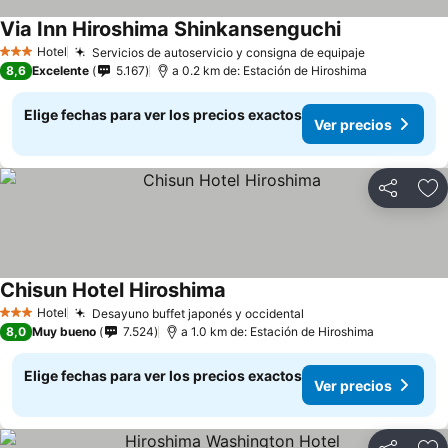
Via Inn Hiroshima Shinkansenguchi
Ver precios
Hotel
Servicios de autoservicio y consigna de equipaje
Ver precio
3 Estrellas
8,6
Excelente
5.167
a 0.2 km de: Estación de Hiroshima
Elige fechas para ver los precios exactos
Ver precios
Compartir
Ag
Chisun Hotel Hiroshima
Ver precios
Hotel
Desayuno buffet japonés y occidental
Ver precios
3 Estrellas
8,0
Muy bueno
7.524
a 1.0 km de: Estación de Hiroshima
Elige fechas para ver los precios exactos
Ver precios