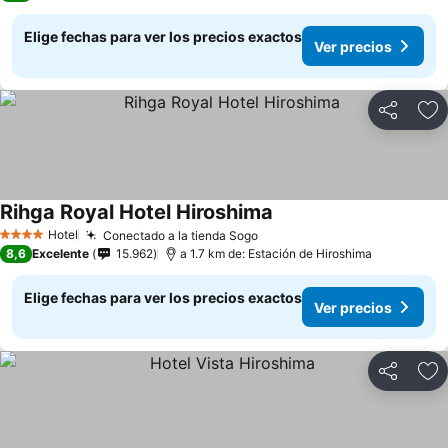
Elige fechas para ver los precios exactos
Ver precios
Compartir
Ag
Rihga Royal Hotel Hiroshima
Ver precios
Hotel
Conectado a la tienda Sogo
Ver precios
4 Estrellas
8,6
Excelente
15.962
a 1.7 km de: Estación de Hiroshima
Elige fechas para ver los precios exactos
Ver precios
Compartir
Ag