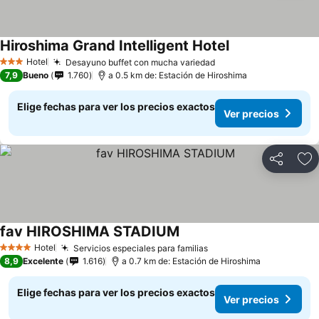
Hiroshima Grand Intelligent Hotel
Ver precios
Hotel
Desayuno buffet con mucha variedad
Ver precios
3 Estrellas
7,9
Bueno
1.760
a 0.5 km de: Estación de Hiroshima
Elige fechas para ver los precios exactos
Ver precios
Compartir
Ag
fav HIROSHIMA STADIUM
Ver precios
Hotel
Servicios especiales para familias
Ver precios
4 Estrellas
8,9
Excelente
1.616
a 0.7 km de: Estación de Hiroshima
Elige fechas para ver los precios exactos
Ver precios