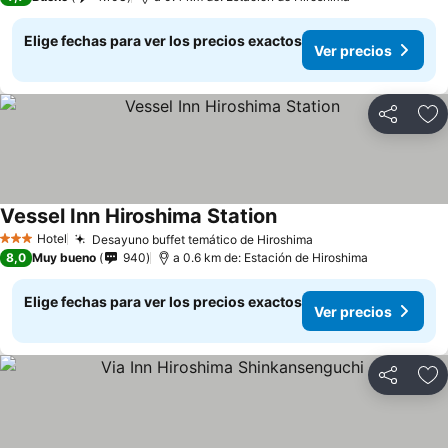
Elige fechas para ver los precios exactos
Ver precios
Compartir
Ag
Vessel Inn Hiroshima Station
Ver precios
Hotel
Desayuno buffet temático de Hiroshima
Ver precios
3 Estrellas
8,0
Muy bueno
940
a 0.6 km de: Estación de Hiroshima
Elige fechas para ver los precios exactos
Ver precios
Compartir
Ag