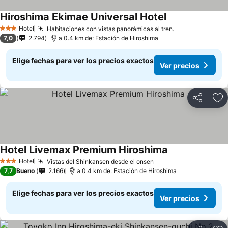
Hiroshima Ekimae Universal Hotel
Ver precios
Hotel
Habitaciones con vistas panorámicas al tren.
Ver precios
3 Estrellas
7,0
2.794
a 0.4 km de: Estación de Hiroshima
Elige fechas para ver los precios exactos
Ver precios
Compartir
Ag
Hotel Livemax Premium Hiroshima
Ver precios
Hotel
Vistas del Shinkansen desde el onsen
Ver precios
3 Estrellas
7,7
Bueno
2.166
a 0.4 km de: Estación de Hiroshima
Elige fechas para ver los precios exactos
Ver precios