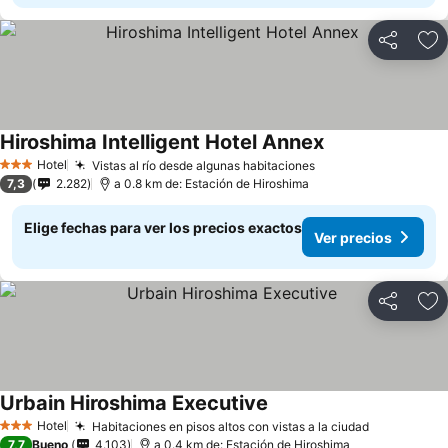
Compartir
Ag
Hiroshima Intelligent Hotel Annex
Ver precios
Hotel
Vistas al río desde algunas habitaciones
Ver precios
3 Estrellas
7,3
2.282
a 0.8 km de: Estación de Hiroshima
Elige fechas para ver los precios exactos
Ver precios
Compartir
Ag
Urbain Hiroshima Executive
Ver precios
Hotel
Habitaciones en pisos altos con vistas a la ciudad
Ver precio
3 Estrellas
7,7
Bueno
4.103
a 0.4 km de: Estación de Hiroshima