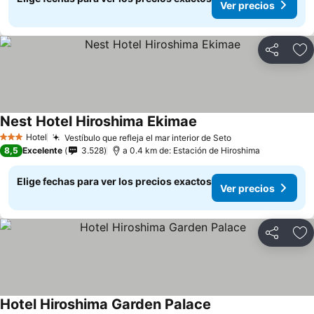
Ver precios
Compartir
Ag
Nest Hotel Hiroshima Ekimae
Ver precios
Hotel
Vestíbulo que refleja el mar interior de Seto
Ver precios
3 Estrellas
8,5
Excelente
3.528
a 0.4 km de: Estación de Hiroshima
Elige fechas para ver los precios exactos
Ver precios
Compartir
Ag
Hotel Hiroshima Garden Palace
Ver precios