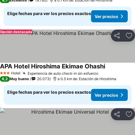
8,7
Excelente
19.782
a 0.1 km de: Estación de Hiroshima
Elige fechas para ver los precios exactos
Ver precios
Opción destacada
Compartir
Ag
APA Hotel Hiroshima Ekimae Ohashi
Ver precios
Hotel
Experiencia de auto check-in sin esfuerzo
Ver precios
3 Estrellas
8,2
Muy bueno
20.073
a 0.5 km de: Estación de Hiroshima
Elige fechas para ver los precios exactos
Ver precios
Compartir
Ag