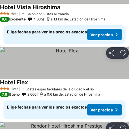
Hotel Vista Hiroshima
Ver precios
Hotel
Salón con vistas al tranvía
Ver precios
3 Estrellas
8,8
Excelente
4.635
a 1.1 km de: Estación de Hiroshima
Elige fechas para ver los precios exactos
Ver precios
Compartir
Ag
Hotel Flex
Ver precios
Hotel
Vistas espectaculares de la ciudad y el río
Ver precios
3 Estrellas
7,8
Bueno
2.666
a 0.6 km de: Estación de Hiroshima
Elige fechas para ver los precios exactos
Ver precios