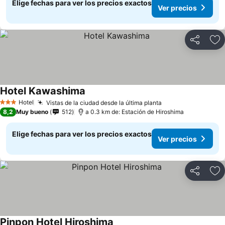
Elige fechas para ver los precios exactos
Ver precios
Compartir
Ag
Hotel Kawashima
Ver precios
Hotel
Vistas de la ciudad desde la última planta
Ver precios
3 Estrellas
8,2
Muy bueno
512
a 0.3 km de: Estación de Hiroshima
Elige fechas para ver los precios exactos
Ver precios
Compartir
Ag
Pinpon Hotel Hiroshima