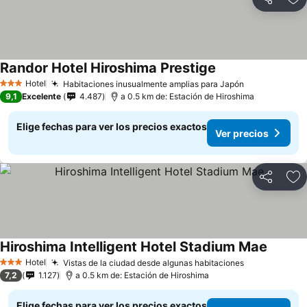
Compartir
Ag
Randor Hotel Hiroshima Prestige
Ver precios
Hotel
Habitaciones inusualmente amplias para Japón
Ver precios
3 Estrellas
9,1
Excelente
4.487
a 0.5 km de: Estación de Hiroshima
Elige fechas para ver los precios exactos
Ver precios
Compartir
Ag
Hiroshima Intelligent Hotel Stadium Mae
Ver pre
Hotel
Vistas de la ciudad desde algunas habitaciones
Ver precios
3 Estrellas
7,2
1.127
a 0.5 km de: Estación de Hiroshima
Elige fechas para ver los precios exactos