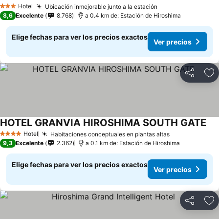
Ver precios
Hotel
Ubicación inmejorable junto a la estación
Ver precios
3 Estrellas
8,6
Excelente
8.768
a 0.4 km de: Estación de Hiroshima
Elige fechas para ver los precios exactos
Ver precios
Compartir
Ag
HOTEL GRANVIA HIROSHIMA SOUTH GATE
Ver
Hotel
Habitaciones conceptuales en plantas altas
Ver precios
4 Estrellas
9,3
Excelente
2.362
a 0.1 km de: Estación de Hiroshima
Elige fechas para ver los precios exactos
Ver precios
Compartir
Ag