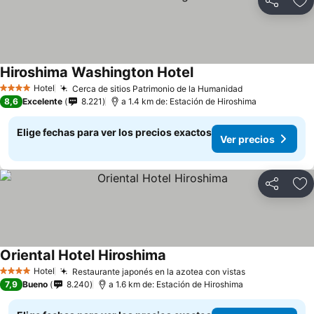
Compartir
Ag
Hiroshima Washington Hotel
Ver precios
Hotel
Cerca de sitios Patrimonio de la Humanidad
Ver precios
4 Estrellas
8,6
Excelente
8.221
a 1.4 km de: Estación de Hiroshima
Elige fechas para ver los precios exactos
Ver precios
Compartir
Ag
Oriental Hotel Hiroshima
Ver precios
Hotel
Restaurante japonés en la azotea con vistas
Ver precios
4 Estrellas
7,9
Bueno
8.240
a 1.6 km de: Estación de Hiroshima