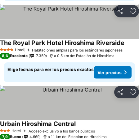
Compartir
Ag
The Royal Park Hotel Hiroshima Riverside
Ver pr
Hotel
Habitaciones amplias para los estándares japoneses
Ver pr
4 Estrellas
8,6
Excelente
7.359
a 0.5 km de: Estación de Hiroshima
Elige fechas para ver los precios exactos
Ver precios
Compartir
Ag
Urbain Hiroshima Central
Ver precios
Hotel
Acceso exclusivo a los baños públicos
Ver precios
3 Estrellas
7,9
Bueno
4.669
a 1.1 km de: Estación de Hiroshima