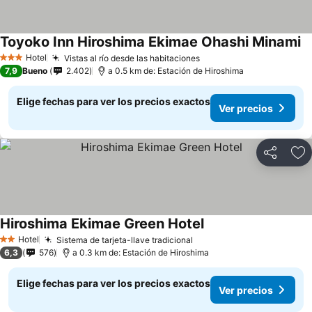
Toyoko Inn Hiroshima Ekimae Ohashi Minami
Ve
Hotel
Vistas al río desde las habitaciones
Ver precios
3 Estrellas
7,9
Bueno
2.402
a 0.5 km de: Estación de Hiroshima
Elige fechas para ver los precios exactos
Ver precios
Compartir
Ag
Hiroshima Ekimae Green Hotel
Ver precios
Hotel
Sistema de tarjeta-llave tradicional
Ver precios
2 Estrellas
6,3
576
a 0.3 km de: Estación de Hiroshima
Elige fechas para ver los precios exactos
Ver precios