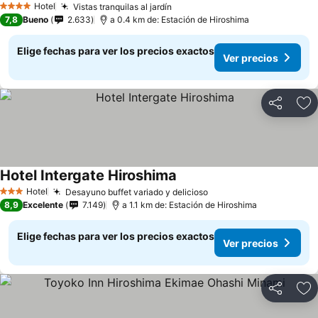
Hotel
Vistas tranquilas al jardín
Ver precios
4 Estrellas
7,8
Bueno
2.633
a 0.4 km de: Estación de Hiroshima
Elige fechas para ver los precios exactos
Ver precios
Compartir
Ag
Hotel Intergate Hiroshima
Ver precios
Hotel
Desayuno buffet variado y delicioso
Ver precios
3 Estrellas
8,9
Excelente
7.149
a 1.1 km de: Estación de Hiroshima
Elige fechas para ver los precios exactos
Ver precios
Compartir
Ag