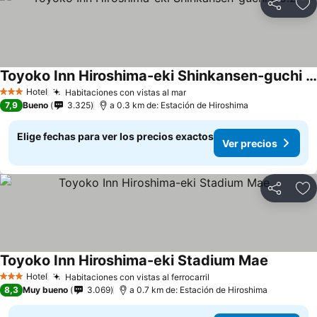
Compartir
Ag
Toyoko Inn Hiroshima-eki Shinkansen-guchi No.2
Ver precios
Hotel
Habitaciones con vistas al mar
Ver precios
3 Estrellas
7,9
Bueno
3.325
a 0.3 km de: Estación de Hiroshima
Elige fechas para ver los precios exactos
Ver precios
Compartir
Ag
Toyoko Inn Hiroshima-eki Stadium Mae
Ver prec
Hotel
Habitaciones con vistas al ferrocarril
Ver precios
3 Estrellas
8,3
Muy bueno
3.069
a 0.7 km de: Estación de Hiroshima