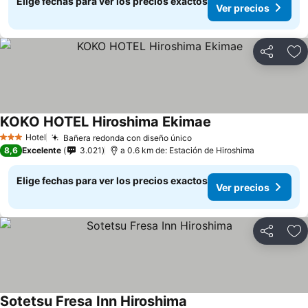
Elige fechas para ver los precios exactos
Ver precios
Compartir
Ag
KOKO HOTEL Hiroshima Ekimae
Ver precios
Hotel
Bañera redonda con diseño único
Ver precios
3 Estrellas
8,6
Excelente
3.021
a 0.6 km de: Estación de Hiroshima
Elige fechas para ver los precios exactos
Ver precios
Compartir
Ag
Sotetsu Fresa Inn Hiroshima