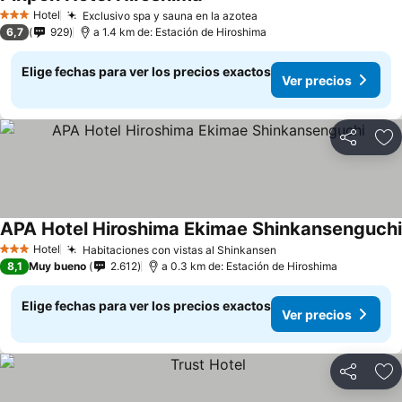
Ver precios
Hotel
Exclusivo spa y sauna en la azotea
Ver precios
3 Estrellas
6,7
929
a 1.4 km de: Estación de Hiroshima
Elige fechas para ver los precios exactos
Ver precios
Compartir
Ag
APA Hotel Hiroshima Ekimae Shinkansenguchi
Hotel
Habitaciones con vistas al Shinkansen
Ver precios
3 Estrellas
8,1
Muy bueno
2.612
a 0.3 km de: Estación de Hiroshima
Elige fechas para ver los precios exactos
Ver precios
Compartir
Ag