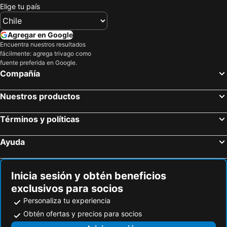
Hotel Pao
Hiroshima Tokyu REI Hotel
Elige tu país
Mihara Station
Tabuse River Cherry Blossoms
Santiago Guesthouse Hiroshima
APA Hotel Hiroshima Ekimae Stadium Guchi
Ehime World Trade Center
Yusuraume
Hotel Patio
Agregar en Google
Botchan Stadium
Bizen Bikan Historical Area
Encuentra nuestros resultados
fácilmente: agrega trivago como
Aeropuerto Tottori Sand Dunes Conan
Yusuraume
fuente preferida en Google.
Compañía
Space World
Umi-Jigoku
Tamatsukuri Onsen hot spring
Konpira Onsenkyo
Nuestros productos
Yufuin
Daigo Zakura
Yamaguchi Ube Airport
Aeropuerto de Matsuyama
Términos y políticas
Ayuda
Inicia sesión y obtén beneficios
exclusivos para socios
Personaliza tu experiencia
Obtén ofertas y precios para socios