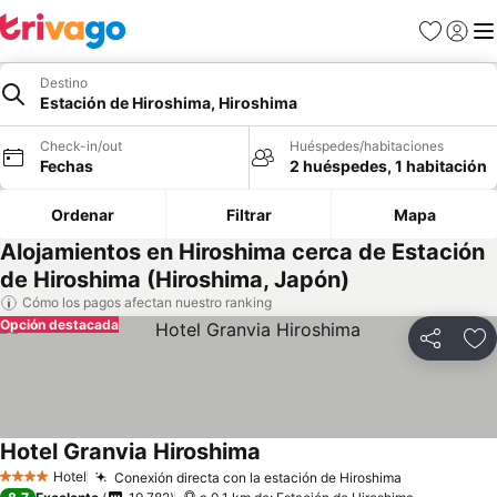
Favoritos
Iniciar 
Me
Destino
Estación de Hiroshima, Hiroshima
Check-in/out
Huéspedes/habitaciones
Fechas
2 huéspedes, 1 habitación
Ordenar
Filtrar
Mapa
Alojamientos en Hiroshima cerca de Estación
de Hiroshima (Hiroshima, Japón)
Cómo los pagos afectan nuestro ranking
Opción destacada
Compartir
Ag
Hotel Granvia Hiroshima
Ver precios
Hotel
Conexión directa con la estación de Hiroshima
Ver precios
4 Estrellas