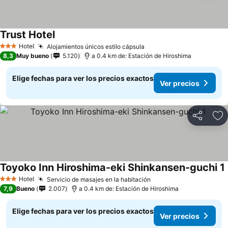
Trust Hotel
Ver precios
Hotel
Alojamientos únicos estilo cápsula
Ver precios
3 Estrellas
8,3
Muy bueno
5.120
a 0.4 km de: Estación de Hiroshima
Elige fechas para ver los precios exactos
Ver precios
Compartir
Ag
Toyoko Inn Hiroshima-eki Shinkansen-guchi 1
Hotel
Servicio de masajes en la habitación
Ver precios
3 Estrellas
7,9
Bueno
2.007
a 0.4 km de: Estación de Hiroshima
Elige fechas para ver los precios exactos
Ver precios