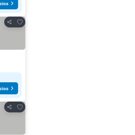
cios
Agregar a favoritos
Compartir
cios
Agregar a favoritos
Compartir