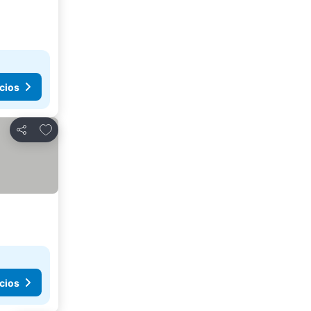
cios
Agregar a favoritos
Compartir
cios