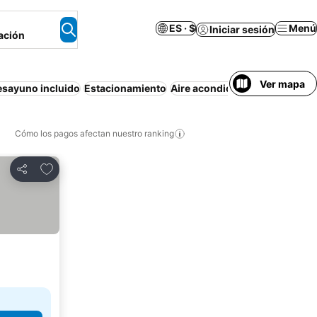
ES · $
Menú
Iniciar sesión
ación
Ver mapa
esayuno incluido
Estacionamiento
Aire acondicionado
Apartame
Cómo los pagos afectan nuestro ranking
Agregar a favoritos
Compartir