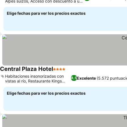
Alpes suizos, Acceso con descuento a un
Ver precios
gimnasio cercano
Elige fechas para ver los precios exactos
Central Plaza Hotel
4 Estrellas
Ver precios
Habitaciones insonorizadas con
Excelente
(5.572 puntuaci
8,5
vistas al río, Restaurante Kings
Ver precios
Cave grill
Elige fechas para ver los precios exactos