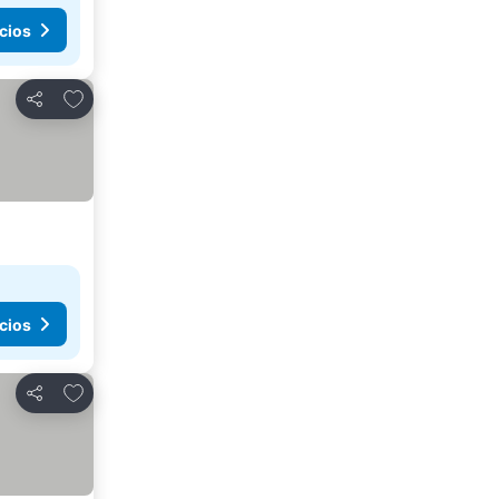
cios
Agregar a favoritos
Compartir
cios
Agregar a favoritos
Compartir