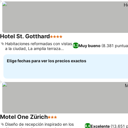
Hotel St. Gotthard
4 Estrellas
Ver precios
Habitaciones reformadas con vistas
Muy bueno
(8.381 puntua
8,2
a la ciudad, La amplia terraza
Ver precios
Piazzetta
Elige fechas para ver los precios exactos
Motel One Zürich
3 Estrellas
Ver precios
Diseño de recepción inspirado en los
Excelente
(13.651 
8,6