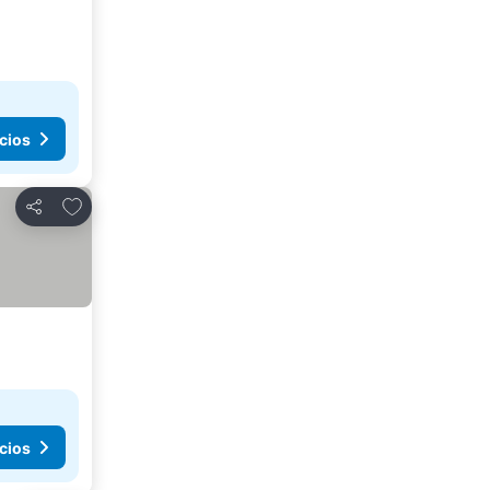
cios
Agregar a favoritos
Compartir
cios