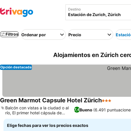
Destino
Filtros
Ordenar por
Precio
Estació
Alojamientos en Zúrich cerc
Opción destacada
Green Marmot Capsule Hotel Zürich
3 Estrellas
Ver prec
Balcón con vistas a la ciudad o al
Bueno
(6.491 puntuacione
7,4
río, El primer hotel cápsula de
Ver precios
Zúrich
Elige fechas para ver los precios exactos