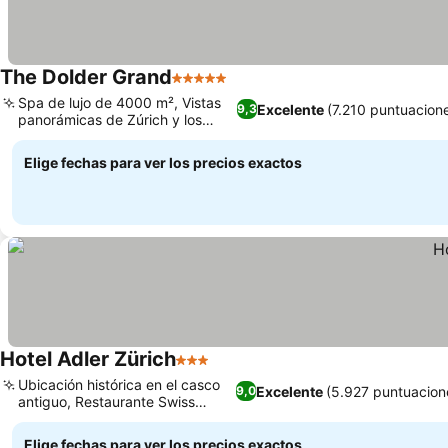
The Dolder Grand
5 Estrellas
Ver precios
Spa de lujo de 4000 m², Vistas
Excelente
(7.210 puntuacion
9,3
panorámicas de Zúrich y los
Ver precios
Alpes
Elige fechas para ver los precios exactos
Hotel Adler Zürich
3 Estrellas
Ver precios
Ubicación histórica en el casco
Excelente
(5.927 puntuacion
9,0
antiguo, Restaurante Swiss
Ver precios
Chuchi
Elige fechas para ver los precios exactos