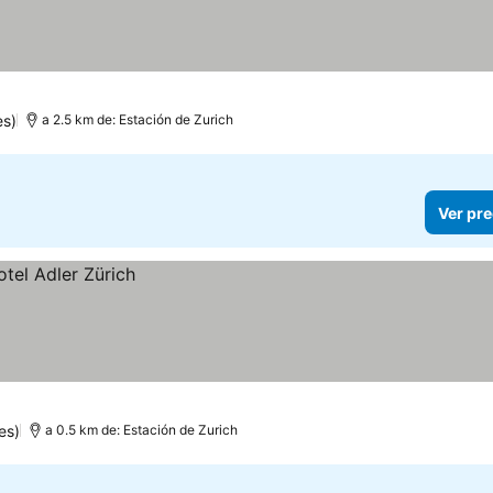
es)
a 2.5 km de: Estación de Zurich
Ver pre
es)
a 0.5 km de: Estación de Zurich