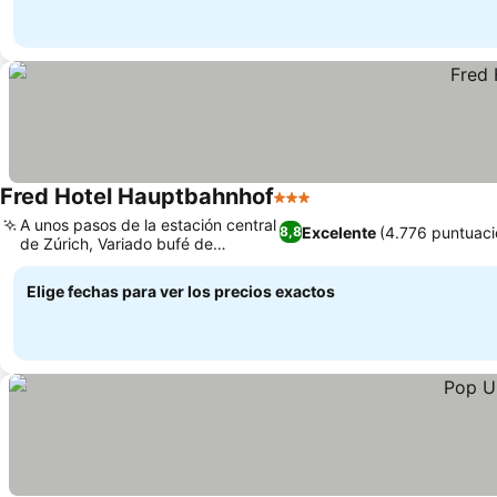
Fred Hotel Hauptbahnhof
3 Estrellas
Ver precios
A unos pasos de la estación central
Excelente
(4.776 puntuaci
8,8
de Zúrich, Variado bufé de
Ver precios
desayuno
Elige fechas para ver los precios exactos