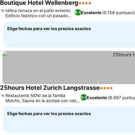
Boutique Hotel Wellenberg
4 Estrellas
Ver precios
Idílica terraza en el patio exterior,
Excelente
(6.158 puntuaci
8,5
Edificio histórico con un pasado
Ver precios
único
Elige fechas para ver los precios exactos
25hours Hotel Zurich Langstrasse
4 Estrellas
Ver prec
Restaurante NENI de la familia
Excelente
(8.897 puntu
9,0
Molcho, Sauna en la azotea con vistas
Ver precios
a la ciudad
Elige fechas para ver los precios exactos