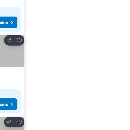
cios
Agregar a favoritos
Compartir
cios
Agregar a favoritos
Compartir