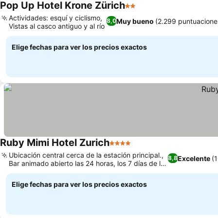
Pop Up Hotel Krone Zürich
2 Estrellas
Ver precios
Actividades: esquí y ciclismo,
Muy bueno
(2.299 puntuacione
8,0
Vistas al casco antiguo y al río
Ver precios
Elige fechas para ver los precios exactos
Ruby Mimi Hotel Zurich
4 Estrellas
Ver precios
Ubicación central cerca de la estación principal.,
Excelente
(
8,8
Bar animado abierto las 24 horas, los 7 días de la
Ver precios
semana, con música en vivo.
Elige fechas para ver los precios exactos