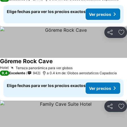
Elige fechas para ver los precios exactos
Ver precios
Compartir
Ag
Göreme Rock Cave
Hotel
Terraza panorámica para ver globos
9,4
Excelente
942
a 0.4 km de: Globos aerostaticos Capadocia
Elige fechas para ver los precios exactos
Ver precios
Compartir
Ag