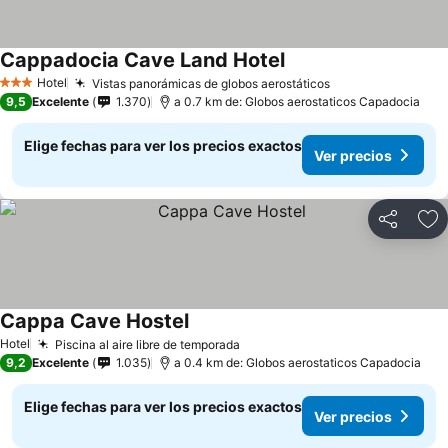
Cappadocia Cave Land Hotel
Hotel
Vistas panorámicas de globos aerostáticos
3 Estrellas
9,5
Excelente
1.370
a 0.7 km de: Globos aerostaticos Capadocia
Elige fechas para ver los precios exactos
Ver precios
Compartir
Ag
Cappa Cave Hostel
Hotel
Piscina al aire libre de temporada
9,2
Excelente
1.035
a 0.4 km de: Globos aerostaticos Capadocia
Elige fechas para ver los precios exactos
Ver precios