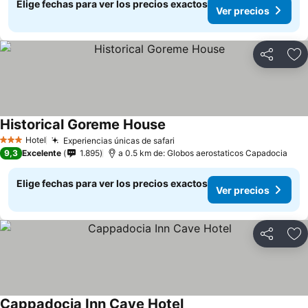
Elige fechas para ver los precios exactos
Ver precios
Compartir
Ag
Historical Goreme House
Hotel
Experiencias únicas de safari
3 Estrellas
9,3
Excelente
1.895
a 0.5 km de: Globos aerostaticos Capadocia
Elige fechas para ver los precios exactos
Ver precios
Compartir
Ag
Cappadocia Inn Cave Hotel