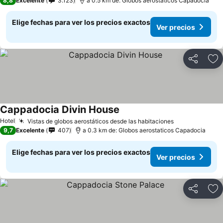
8,8
Excelente
3.123
a 0.5 km de: Globos aerostaticos Capadocia
Elige fechas para ver los precios exactos
Ver precios
Compartir
Ag
Cappadocia Divin House
Hotel
Vistas de globos aerostáticos desde las habitaciones
9,7
Excelente
407
a 0.3 km de: Globos aerostaticos Capadocia
Elige fechas para ver los precios exactos
Ver precios
Compartir
Ag