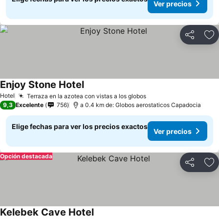
Ver precios
Compartir
Ag
Enjoy Stone Hotel
Hotel
Terraza en la azotea con vistas a los globos
9,3
Excelente
756
a 0.4 km de: Globos aerostaticos Capadocia
Elige fechas para ver los precios exactos
Ver precios
Opción destacada
Compartir
Ag
Kelebek Cave Hotel