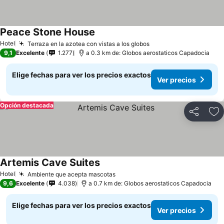
Peace Stone House
Hotel
Terraza en la azotea con vistas a los globos
9,1
Excelente
1.277
a 0.3 km de: Globos aerostaticos Capadocia
Elige fechas para ver los precios exactos
Ver precios
Opción destacada
Compartir
Ag
Artemis Cave Suites
Hotel
Ambiente que acepta mascotas
9,6
Excelente
4.038
a 0.7 km de: Globos aerostaticos Capadocia
Elige fechas para ver los precios exactos
Ver precios