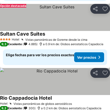
Opción destacada
Compartir
Ag
Sultan Cave Suites
Hotel
Vistas panorámicas de Goreme desde la cima
4 Estrellas
9,3
Excelente
4.885
a 0.9 km de: Globos aerostaticos Capadocia
Elige fechas para ver los precios exactos
Ver precios
Compartir
Ag
Rio Cappadocia Hotel
Hotel
Vistas panorámicas de globos aerostáticos
9,2
Excelente
300
a 0.2 km de: Globos aerostaticos Capadocia