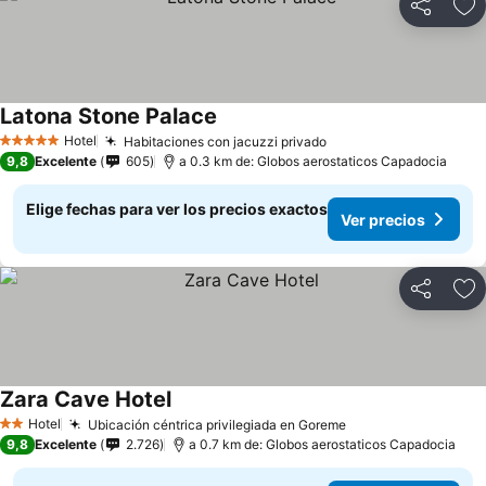
Compartir
Ag
Latona Stone Palace
Hotel
Habitaciones con jacuzzi privado
5 Estrellas
9,8
Excelente
605
a 0.3 km de: Globos aerostaticos Capadocia
Elige fechas para ver los precios exactos
Ver precios
Compartir
Ag
Zara Cave Hotel
Hotel
Ubicación céntrica privilegiada en Goreme
2 Estrellas
9,8
Excelente
2.726
a 0.7 km de: Globos aerostaticos Capadocia