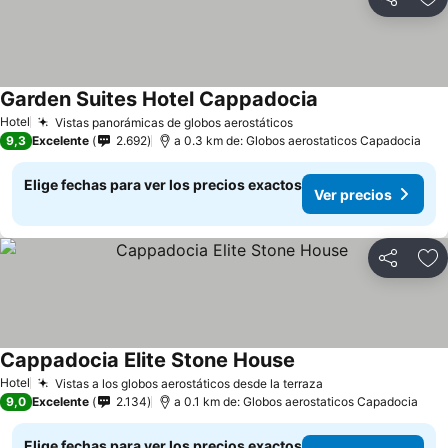
Compartir
Ag
Garden Suites Hotel Cappadocia
Hotel
Vistas panorámicas de globos aerostáticos
9,3
Excelente
2.692
a 0.3 km de: Globos aerostaticos Capadocia
Elige fechas para ver los precios exactos
Ver precios
Compartir
Ag
Cappadocia Elite Stone House
Hotel
Vistas a los globos aerostáticos desde la terraza
9,0
Excelente
2.134
a 0.1 km de: Globos aerostaticos Capadocia
Elige fechas para ver los precios exactos