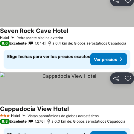
Compartir
Ag
Seven Rock Cave Hotel
Hotel
Refrescante piscina exterior
8,6
Excelente
1.044
a 0.4 km de: Globos aerostaticos Capadocia
Elige fechas para ver los precios exactos
Ver precios
Compartir
Ag
Cappadocia View Hotel
Hotel
Vistas panorámicas de globos aerostáticos
3 Estrellas
8,8
Excelente
1.276
a 0.0 km de: Globos aerostaticos Capadocia