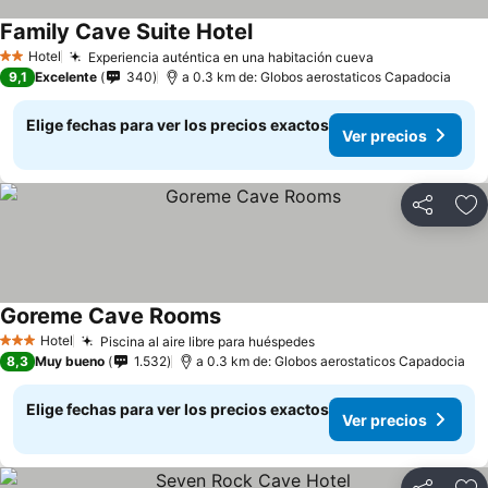
Family Cave Suite Hotel
Hotel
Experiencia auténtica en una habitación cueva
2 Estrellas
9,1
Excelente
340
a 0.3 km de: Globos aerostaticos Capadocia
Elige fechas para ver los precios exactos
Ver precios
Compartir
Ag
Goreme Cave Rooms
Hotel
Piscina al aire libre para huéspedes
3 Estrellas
8,3
Muy bueno
1.532
a 0.3 km de: Globos aerostaticos Capadocia
Elige fechas para ver los precios exactos
Ver precios