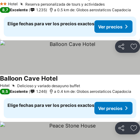
Hotel
Reserva personalizada de tours y actividades
2 Estrellas
8,7
Excelente
1.235
a 0.5 km de: Globos aerostaticos Capadocia
Elige fechas para ver los precios exactos
Ver precios
Compartir
Ag
Balloon Cave Hotel
Hotel
Delicioso y variado desayuno buffet
9,5
Excelente
1.246
a 0.4 km de: Globos aerostaticos Capadocia
Elige fechas para ver los precios exactos
Ver precios
Compartir
Ag