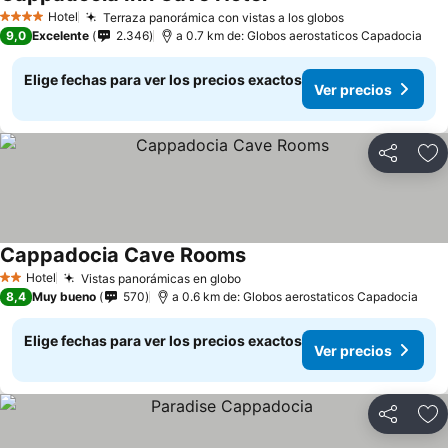
Hotel
Terraza panorámica con vistas a los globos
4 Estrellas
9,0
Excelente
2.346
a 0.7 km de: Globos aerostaticos Capadocia
Elige fechas para ver los precios exactos
Ver precios
Compartir
Ag
Cappadocia Cave Rooms
Hotel
Vistas panorámicas en globo
2 Estrellas
8,4
Muy bueno
570
a 0.6 km de: Globos aerostaticos Capadocia
Elige fechas para ver los precios exactos
Ver precios
Compartir
Ag