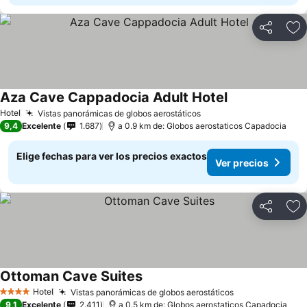
Compartir
Ag
Aza Cave Cappadocia Adult Hotel
Hotel
Vistas panorámicas de globos aerostáticos
9,4
Excelente
1.687
a 0.9 km de: Globos aerostaticos Capadocia
Elige fechas para ver los precios exactos
Ver precios
Compartir
Ag
Ottoman Cave Suites
Hotel
Vistas panorámicas de globos aerostáticos
4 Estrellas
9,1
Excelente
2.411
a 0.5 km de: Globos aerostaticos Capadocia