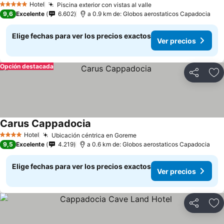
Hotel
Piscina exterior con vistas al valle
5 Estrellas
9,6
Excelente
6.602
a 0.9 km de: Globos aerostaticos Capadocia
Elige fechas para ver los precios exactos
Ver precios
Opción destacada
Compartir
Ag
Carus Cappadocia
Hotel
Ubicación céntrica en Goreme
4 Estrellas
9,5
Excelente
4.219
a 0.6 km de: Globos aerostaticos Capadocia
Elige fechas para ver los precios exactos
Ver precios
Compartir
Ag