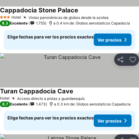
Cappadocia Stone Palace
Hotel
Vistas panorámicas de globos desde la azotea
3 Estrellas
9,3
Excelente
1.755
a 0.4 km de: Globos aerostaticos Capadocia
Elige fechas para ver los precios exactos
Ver precios
Compartir
Ag
Turan Cappadocia Cave
Hotel
Acceso directo a pistas y guardaesquís
8,7
Excelente
1.473
a 0.3 km de: Globos aerostaticos Capadocia
Elige fechas para ver los precios exactos
Ver precios