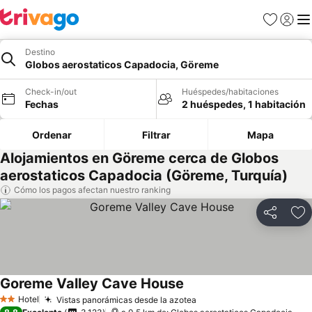
Favoritos
Iniciar 
Me
Destino
Globos aerostaticos Capadocia, Göreme
Check-in/out
Huéspedes/habitaciones
Fechas
2 huéspedes, 1 habitación
Ordenar
Filtrar
Mapa
Alojamientos en Göreme cerca de Globos
aerostaticos Capadocia (Göreme, Turquía)
Cómo los pagos afectan nuestro ranking
Compartir
Ag
Goreme Valley Cave House
Hotel
Vistas panorámicas desde la azotea
2 Estrellas