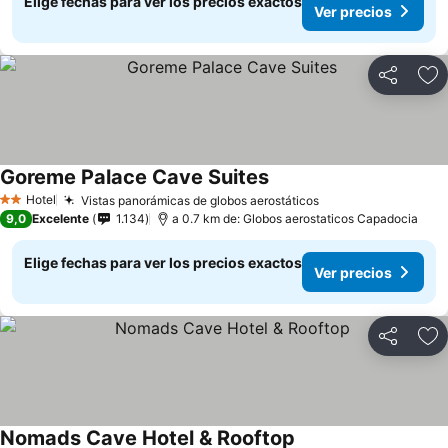
Elige fechas para ver los precios exactos
Ver precios
Compartir
Ag
Goreme Palace Cave Suites
Hotel
Vistas panorámicas de globos aerostáticos
2 Estrellas
9,0
Excelente
1.134
a 0.7 km de: Globos aerostaticos Capadocia
Elige fechas para ver los precios exactos
Ver precios
Compartir
Ag
Nomads Cave Hotel & Rooftop