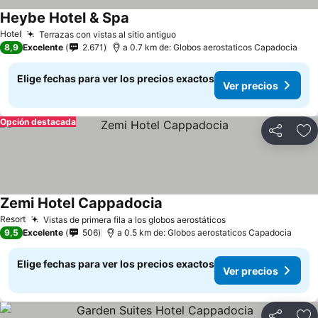
Heybe Hotel & Spa
Hotel
Terrazas con vistas al sitio antiguo
8,9
Excelente
2.671
a 0.7 km de: Globos aerostaticos Capadocia
Elige fechas para ver los precios exactos
Ver precios
Opción destacada
Compartir
Ag
Zemi Hotel Cappadocia
Resort
Vistas de primera fila a los globos aerostáticos
9,5
Excelente
506
a 0.5 km de: Globos aerostaticos Capadocia
Elige fechas para ver los precios exactos
Ver precios