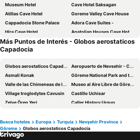
Museum Hotel
Cave Hotel Saksagan
Atillas Cave Hotel
Goreme Valley Cave House
Cappadocia Stone Palace
Adora Cave Suites -
Hira Cave Hotel
Anatolian Houses Cave Hotel & SPA
Más Puntos de Interés - Globos aerostaticos
Amber Cave Suites
Suhan Cappadocia Hotel & Spa
Capadocia
Alaca Cave Cappadocia
Taskonak Hotel
Terra Cave Hotel
Cappadocia Divin House
Globos aerostaticos Capadocia
Aeropuerto de Nevsehir - Capadocia
Turan Cappadocia Cave
Artemis Cave Suites
Asmali Konak
Göreme National Park and the Rock Sites of Cappadocia
Cappadocia inans Cave & Swimming Pool Hot
Cappadocia Nar Cave House & Swimming Pool
Valle de las Chimeneas de las Hadas
Museo al Aire Libre de Göreme
Family Cave Suite Hotel
Moonlight Of Cappadocia
Village troglodytes Cavusin
Castillo Uchisar
Cappadocia Elite Stone House
Cappadocia Marriott Hotel
Zelve Ören Yeri
Caller History Urgup
Imperial Cave Suites & Spa
Arch Palace
Nevsehir Adnan Menderes Bus Terminal
Posada Saruhan
Castle Cave Hotel
Taru Cave Suites
Nevsehir Gazi Stadyumu
Ciudad subterránea de Özkonak
Busca hoteles
Europa
Turquía
Nevşehir Province
Elika Cave Suites Cappadocia, Curio Collection by Hilton
View Cave Hotel
Göreme
Globos aerostaticos Capadocia
Valle de Soganli
Ciudad subterránea de Derinkuyu
Chelebi Cave House
Osmanli Cappadocia Hotel
Yesilhisar Tren Gari
Kucukkumla