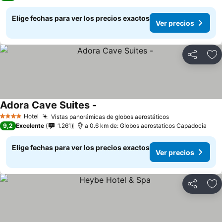
Elige fechas para ver los precios exactos
Ver precios
Compartir
Ag
Adora Cave Suites -
Hotel
Vistas panorámicas de globos aerostáticos
4 Estrellas
9,2
Excelente
1.261
a 0.6 km de: Globos aerostaticos Capadocia
Elige fechas para ver los precios exactos
Ver precios
Compartir
Ag