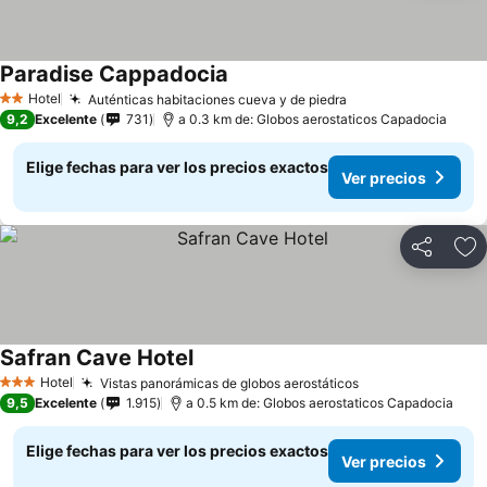
Paradise Cappadocia
Hotel
Auténticas habitaciones cueva y de piedra
2 Estrellas
9,2
Excelente
731
a 0.3 km de: Globos aerostaticos Capadocia
Elige fechas para ver los precios exactos
Ver precios
Compartir
Ag
Safran Cave Hotel
Hotel
Vistas panorámicas de globos aerostáticos
3 Estrellas
9,5
Excelente
1.915
a 0.5 km de: Globos aerostaticos Capadocia
Elige fechas para ver los precios exactos
Ver precios