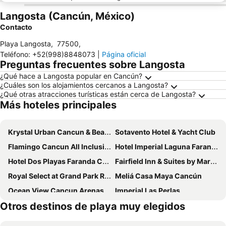
Langosta (Cancún, México)
Contacto
Playa Langosta
,
77500
,
Teléfono
:
+52(998)8848073
|
Página oficial
Preguntas frecuentes sobre Langosta
¿Qué hace a Langosta popular en Cancún?
¿Cuáles son los alojamientos cercanos a Langosta?
¿Qué otras atracciones turísticas están cerca de Langosta?
Más hoteles principales
Krystal Urban Cancun & Beach Club
Sotavento Hotel & Yacht Club
Flamingo Cancun All Inclusive
Hotel Imperial Laguna Faranda Cancún
Hotel Dos Playas Faranda Cancún
Fairfield Inn & Suites by Marriott Cancun Airport
Royal Select at Grand Park Royal Cancún - All Inclusive - Adults Only
Meliá Casa Maya Cancún
Ocean View Cancun Arenas
Imperial Las Perlas
Otros destinos de playa muy elegidos
Aloft by Marriott Cancun
Hotel Chi Ibal Hu Cancun
Aquamarina Beach Hotel
Hilton Cancun Mar Caribe All-Inclusive Resort