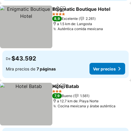
Enigmatic Boutique Hotel
Compartir
Agregar a favoritos
4 Estrellas
8,9
Excelente
2.261
a 1.5 km de: Langosta
Auténtica comida mexicana
Ver precios
$43.592
De
Mira precios de
7 páginas
Ver precios
Hotel Batab
Compartir
Agregar a favoritos
Ver precios
3 Estrellas
7,9
Bueno
1.561
a 12.7 km de: Playa Norte
Cocina mexicana y árabe auténtica
Ver pr