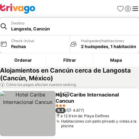
Favoritos
Iniciar 
Me
Destino
Langosta, Cancún
Check-in/out
Huéspedes/habitaciones
Fechas
2 huéspedes, 1 habitación
Ordenar
Filtrar
Mapa
Alojamientos en Cancún cerca de Langosta
(Cancún, México)
Cómo los pagos afectan nuestro ranking
Hotel Caribe Internacional
Compartir
Agregar a favoritos
Cancun
Ver precios
3 Estrellas
6,3
4.677
a 12.9 km de: Playa Delfines
Habitaciones con patio privado y vistas a la
piscina