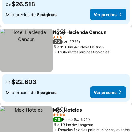
$26.518
De
Mira precios de
8 páginas
Ver precios
Hotel Hacienda Cancun
Compartir
Agregar a favoritos
Ve
3 Estrellas
7,2
2.753
a 12.6 km de: Playa Delfines
Exuberantes jardines tropicales
Ver preci
$22.603
De
Mira precios de
6 páginas
Ver precios
Mex Hoteles
Compartir
Agregar a favoritos
Ver precios
4 Estrellas
7,8
Bueno
5.219
a 1.3 km de: Langosta
Espacios flexibles para reuniones y eventos
V