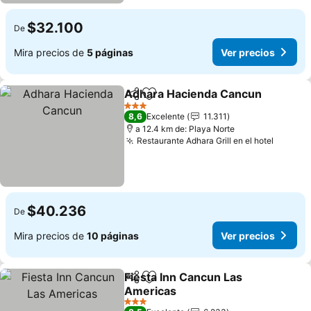
$32.100
De
Mira precios de
5 páginas
Ver precios
Adhara Hacienda Cancun
Compartir
Agregar a favoritos
3 Estrellas
8,6
Excelente
11.311
a 12.4 km de: Playa Norte
Restaurante Adhara Grill en el hotel
Ver pre
$40.236
De
Mira precios de
10 páginas
Ver precios
Fiesta Inn Cancun Las
Compartir
Agregar a favoritos
Americas
Ver precios
3 Estrellas