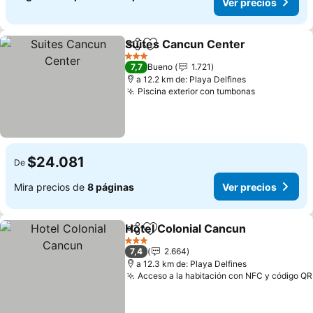
Ver precios
Suites Cancun Center
Compartir
Agregar a favoritos
Ver 
3 Estrellas
7,7
Bueno
1.721
a 12.2 km de: Playa Delfines
Piscina exterior con tumbonas
Ver precio
$24.081
De
Mira precios de
8 páginas
Ver precios
Hotel Colonial Cancun
Compartir
Agregar a favoritos
Ver 
3 Estrellas
7,4
2.664
a 12.3 km de: Playa Delfines
Acceso a la habitación con NFC y código QR