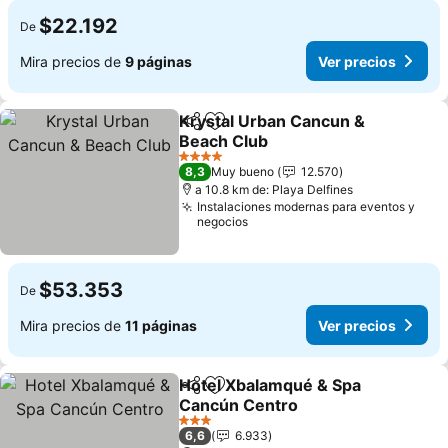
$22.192
De
Mira precios de
9 páginas
Ver precios
Krystal Urban Cancun &
Compartir
Agregar a favoritos
Beach Club
Ver precios
4 Estrellas
8,3
Muy bueno
12.570
a 10.8 km de: Playa Delfines
Instalaciones modernas para eventos y
negocios
$53.353
De
Mira precios de
11 páginas
Ver precios
Hotel Xbalamqué & Spa
Compartir
Agregar a favoritos
Cancún Centro
Ver precios
3 Estrellas
6,6
6.933