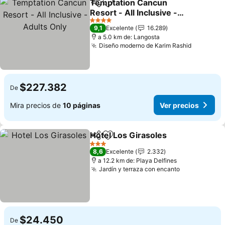
Temptation Cancun
Compartir
Agregar a favoritos
Resort - All Inclusive -
Adults Only
Ver precios
4 Estrellas
9,1
Excelente
16.289
a 5.0 km de: Langosta
Diseño moderno de Karim Rashid
Ver prec
$227.382
De
Mira precios de
10 páginas
Ver precios
Hotel Los Girasoles
Compartir
Agregar a favoritos
Ver pr
3 Estrellas
8,6
Excelente
2.332
a 12.2 km de: Playa Delfines
Jardín y terraza con encanto
Ver precios
$24.450
De