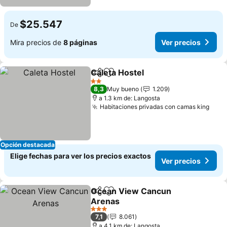
$25.547
De
Mira precios de
8 páginas
Ver precios
Caleta Hostel
Compartir
Agregar a favoritos
Ver precios
2 Estrellas
8,3
Muy bueno
1.209
a 1.3 km de: Langosta
Habitaciones privadas con camas king
Ver 
Opción destacada
Elige fechas para ver los precios exactos
Ver precios
Ocean View Cancun
Compartir
Agregar a favoritos
Arenas
Ver precios
3 Estrellas
7,1
8.061
a 4.1 km de: Langosta