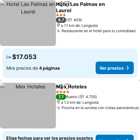
Hotel Las Palmas en
Compartir
Agregar a favoritos
Laurel
Ver precios
3 Estrellas
6,7
409
a 1.1 km de: Langosta
Restaurante en el hotel para tu comodidad
Ve
$17.053
De
Mira precios de
4 páginas
Ver precios
Mex Hoteles
Compartir
Agregar a favoritos
Ver precios
4 Estrellas
7,7
Bueno
4.755
a 1.3 km de: Langosta
Piscina en la azotea con vistas panorámicas
Elige fechas para ver los precios exactos