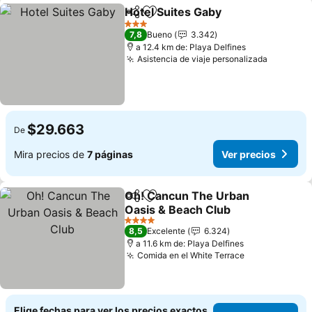
Hotel Suites Gaby
Compartir
Agregar a favoritos
Ver prec
3 Estrellas
7,8
Bueno
3.342
a 12.4 km de: Playa Delfines
Asistencia de viaje personalizada
Ver prec
$29.663
De
Mira precios de
7 páginas
Ver precios
Oh! Cancun The Urban
Compartir
Agregar a favoritos
Oasis & Beach Club
Ver precios
4 Estrellas
8,5
Excelente
6.324
a 11.6 km de: Playa Delfines
Comida en el White Terrace
Ver precios
Elige fechas para ver los precios exactos