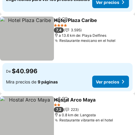
Ver precios
Hotel Plaza Caribe
Compartir
Agregar a favoritos
Ver prec
4 Estrellas
7,4
3.595
a 13.6 km de: Playa Delfines
Restaurante mexicano en el hotel
Ver prec
$40.996
De
Mira precios de
9 páginas
Ver precios
Hostal Arco Maya
Compartir
Agregar a favoritos
Ver prec
2 Estrellas
7,2
223
a 0.8 km de: Langosta
Restaurante vibrante en el hotel
Ver preci