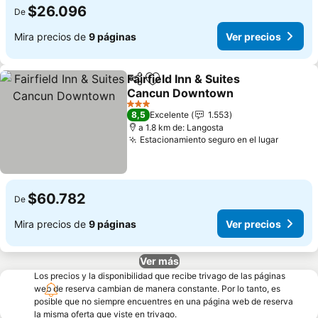
$26.096
De
Mira precios de
9 páginas
Ver precios
Fairfield Inn & Suites
Compartir
Agregar a favoritos
Cancun Downtown
Ver precios
3 Estrellas
8,5
Excelente
1.553
a 1.8 km de: Langosta
Estacionamiento seguro en el lugar
Ver pre
$60.782
De
Mira precios de
9 páginas
Ver precios
Ver más
Los precios y la disponibilidad que recibe trivago de las páginas
web de reserva cambian de manera constante. Por lo tanto, es
posible que no siempre encuentres en una página web de reserva
la misma oferta que viste en trivago.