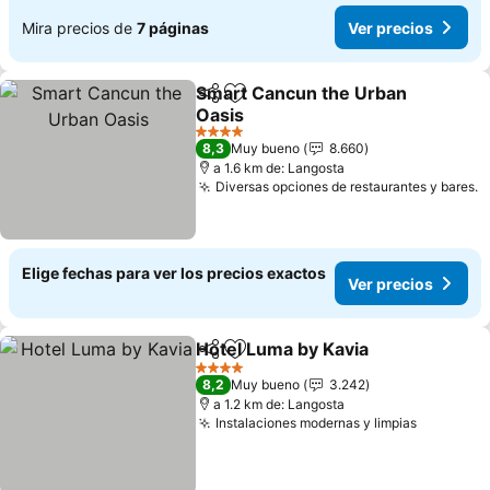
Mira precios de
7 páginas
Ver precios
Smart Cancun the Urban
Compartir
Agregar a favoritos
Oasis
Ver precios
4 Estrellas
8,3
Muy bueno
8.660
a 1.6 km de: Langosta
Diversas opciones de restaurantes y bares.
V
Elige fechas para ver los precios exactos
Ver precios
Hotel Luma by Kavia
Compartir
Agregar a favoritos
Ver pr
4 Estrellas
8,2
Muy bueno
3.242
a 1.2 km de: Langosta
Instalaciones modernas y limpias
Ver prec