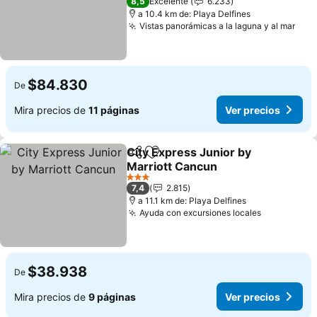
8,5
Excelente
6.233
a 10.4 km de: Playa Delfines
Vistas panorámicas a la laguna y al mar
Ver 
$84.830
De
Mira precios de
11 páginas
Ver precios
City Express Junior by
Compartir
Agregar a favoritos
Marriott Cancun
Ver precios
3 Estrellas
7,4
2.815
a 11.1 km de: Playa Delfines
Ayuda con excursiones locales
Ver precio
$38.938
De
Mira precios de
9 páginas
Ver precios