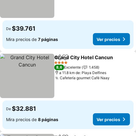
$39.761
De
Mira precios de
7 páginas
Ver precios
Grand City Hotel Cancun
Compartir
Agregar a favoritos
V
4 Estrellas
8,6
Excelente
1.458
a 11.8 km de: Playa Delfines
Cafetería gourmet Café Naay
Ver precios
$32.881
De
Mira precios de
8 páginas
Ver precios