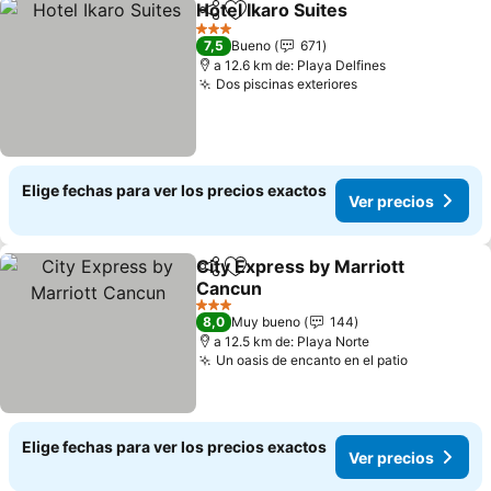
Hotel Ikaro Suites
Compartir
Agregar a favoritos
Ver prec
3 Estrellas
7,5
Bueno
671
a 12.6 km de: Playa Delfines
Dos piscinas exteriores
Ver precios
Elige fechas para ver los precios exactos
Ver precios
City Express by Marriott
Compartir
Agregar a favoritos
Cancun
Ver precios
3 Estrellas
8,0
Muy bueno
144
a 12.5 km de: Playa Norte
Un oasis de encanto en el patio
Ver preci
Elige fechas para ver los precios exactos
Ver precios