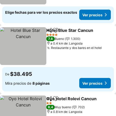
Elige fechas para ver los precios exactos
Ver precios
Hotel Blue Star Cancun
Compartir
Agregar a favoritos
Ver
4 Estrellas
7,8
Bueno
1.300
a 0.4 km de: Langosta
Restaurante y dos bares en el hotel
Ver pre
$38.495
De
Mira precios de
8 páginas
Ver precios
Oyo Hotel Rolovi Cancun
Compartir
Agregar a favoritos
V
2 Estrellas
8,4
Muy bueno
702
a 0.8 km de: Langosta