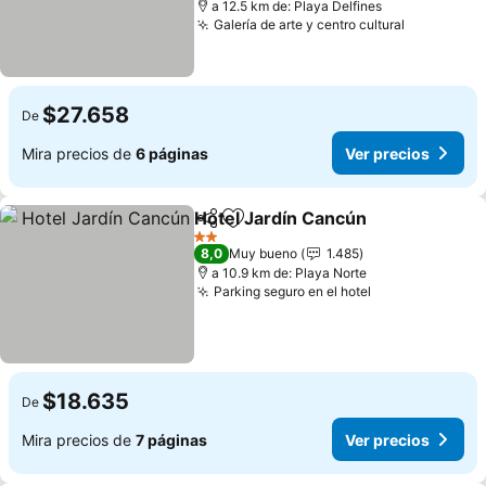
a 12.5 km de: Playa Delfines
Galería de arte y centro cultural
Ver preci
$27.658
De
Mira precios de
6 páginas
Ver precios
Hotel Jardín Cancún
Compartir
Agregar a favoritos
Ver p
2 Estrellas
8,0
Muy bueno
1.485
a 10.9 km de: Playa Norte
Parking seguro en el hotel
Ver precios
$18.635
De
Mira precios de
7 páginas
Ver precios