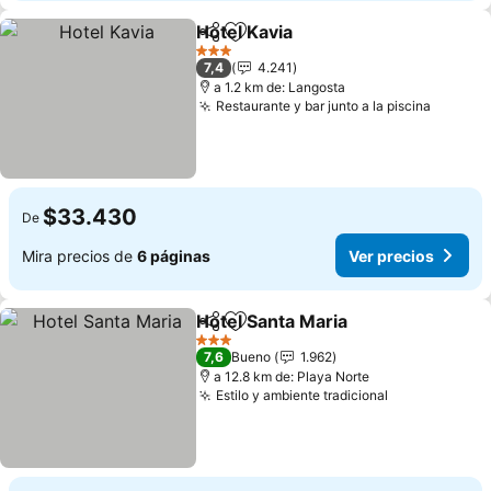
Hotel Kavia
Compartir
Agregar a favoritos
Ver precios
3 Estrellas
7,4
4.241
a 1.2 km de: Langosta
Restaurante y bar junto a la piscina
Ver pre
$33.430
De
Mira precios de
6 páginas
Ver precios
Hotel Santa Maria
Compartir
Agregar a favoritos
Ver prec
3 Estrellas
7,6
Bueno
1.962
a 12.8 km de: Playa Norte
Estilo y ambiente tradicional
Ver precios