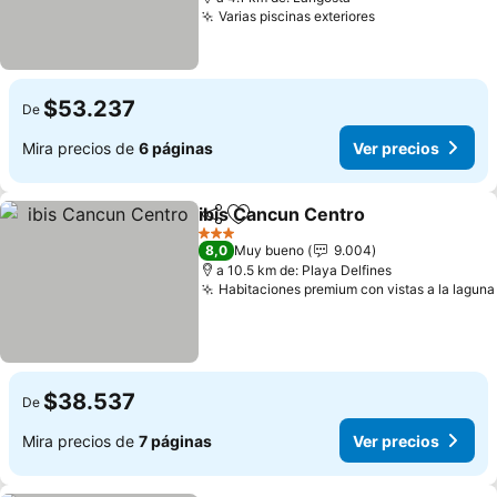
Varias piscinas exteriores
Ver precios
$53.237
De
Mira precios de
6 páginas
Ver precios
ibis Cancun Centro
Compartir
Agregar a favoritos
Ver pre
3 Estrellas
8,0
Muy bueno
9.004
a 10.5 km de: Playa Delfines
Habitaciones premium con vistas a la laguna
$38.537
De
Mira precios de
7 páginas
Ver precios