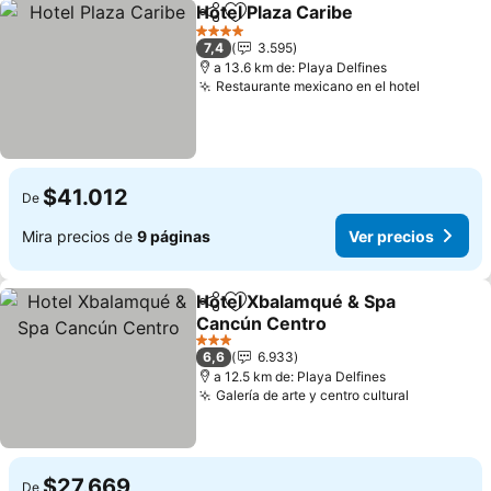
Hotel Plaza Caribe
Compartir
Agregar a favoritos
4 Estrellas
7,4
3.595
a 13.6 km de: Playa Delfines
Restaurante mexicano en el hotel
$41.012
De
Mira precios de
9 páginas
Ver precios
Hotel Xbalamqué & Spa
Compartir
Agregar a favoritos
Cancún Centro
3 Estrellas
6,6
6.933
a 12.5 km de: Playa Delfines
Galería de arte y centro cultural
$27.669
De