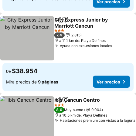
Ver precios
City Express Junior by
Compartir
Agregar a favoritos
Marriott Cancun
3 Estrellas
7,4
2.815
a 11.1 km de: Playa Delfines
Ayuda con excursiones locales
$38.954
De
Mira precios de
9 páginas
Ver precios
ibis Cancun Centro
Compartir
Agregar a favoritos
3 Estrellas
8,0
Muy bueno
9.004
a 10.5 km de: Playa Delfines
Habitaciones premium con vistas a la laguna