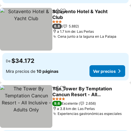
Sotavento Hotel & Yacht
Compartir
Agregar a favoritos
Club
3 Estrellas
6,8
5.882
a 1.7 km de: Las Perlas
Cena junto a la laguna en La Palapa
$34.172
De
Mira precios de
10 páginas
Ver precios
The Tower By Temptation
Compartir
Agregar a favoritos
Cancun Resort - All
Inclusive - Adults Only
4 Estrellas
9,6
Excelente
2.656
a 3.8 km de: Las Perlas
Experiencias gastronómicas especiales