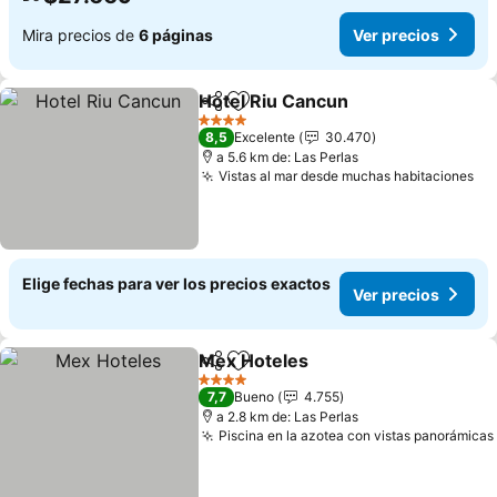
Mira precios de
6 páginas
Ver precios
Hotel Riu Cancun
Compartir
Agregar a favoritos
4 Estrellas
8,5
Excelente
30.470
a 5.6 km de: Las Perlas
Vistas al mar desde muchas habitaciones
Elige fechas para ver los precios exactos
Ver precios
Mex Hoteles
Compartir
Agregar a favoritos
4 Estrellas
7,7
Bueno
4.755
a 2.8 km de: Las Perlas
Piscina en la azotea con vistas panorámicas