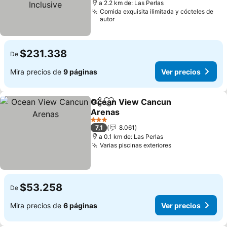
a 2.2 km de: Las Perlas
Comida exquisita ilimitada y cócteles de
autor
$231.338
De
Mira precios de
9 páginas
Ver precios
Ocean View Cancun
Compartir
Agregar a favoritos
Arenas
3 Estrellas
7,1
8.061
a 0.1 km de: Las Perlas
Varias piscinas exteriores
$53.258
De
Mira precios de
6 páginas
Ver precios