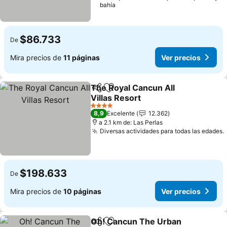
bahía
$86.733
De
Mira precios de
11 páginas
Ver precios
The Royal Cancun All
Compartir
Agregar a favoritos
Villas Resort
4 Estrellas
8,9
Excelente
12.362
a 2.1 km de: Las Perlas
Diversas actividades para todas las edades.
$198.633
De
Mira precios de
10 páginas
Ver precios
Oh! Cancun The Urban
Compartir
Agregar a favoritos