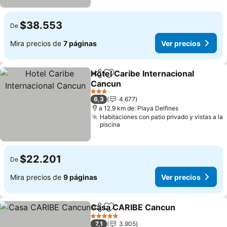
$38.553
De
Mira precios de
7 páginas
Ver precios
Hotel Caribe Internacional
Compartir
Agregar a favoritos
Cancun
3 Estrellas
6,3
4.677
a 12.9 km de: Playa Delfines
Habitaciones con patio privado y vistas a la
piscina
$22.201
De
Mira precios de
9 páginas
Ver precios
Casa CARIBE Cancun
Compartir
Agregar a favoritos
5 Estrellas
7,1
3.905