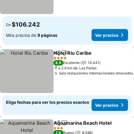
$106.242
De
Mira precios de
9 páginas
Ver precios
Hotel Riu Caribe
Compartir
Agregar a favoritos
4 Estrellas
8,8
Excelente
14.441
a 2.9 km de: Las Perlas
Seis restaurantes internacionales renovados
Elige fechas para ver los precios exactos
Ver precios
Aquamarina Beach Hotel
Compartir
Agregar a favoritos
3 Estrellas
7,6
Bueno
8.088