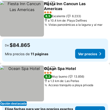
Fiesta Inn Cancun Las
Compartir
Agregar a favoritos
Americas
3 Estrellas
8,5
Excelente
6.233
a 10.4 km de: Playa Delfines
Vistas panorámicas a la laguna y al mar
$84.865
De
Mira precios de
11 páginas
Ver precios
Ocean Spa Hotel
Compartir
Agregar a favoritos
3 Estrellas
8,2
Muy bueno
13.856
a 1.3 km de: Las Perlas
Acceso tranquilo a playa privada
Opción destacada
Elige fechas para ver los precios exactos