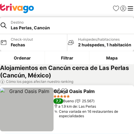
Favoritos
Iniciar 
Me
Destino
Las Perlas, Cancún
Check-in/out
Huéspedes/habitaciones
Fechas
2 huéspedes, 1 habitación
Ordenar
Filtrar
Mapa
Alojamientos en Cancún cerca de Las Perlas
(Cancún, México)
Cómo los pagos afectan nuestro ranking
Grand Oasis Palm
Compartir
Agregar a favoritos
5 Estrellas
7,7
Bueno
25.567
a 1.9 km de: Las Perlas
Cena variada en 16 restaurantes de
especialidades