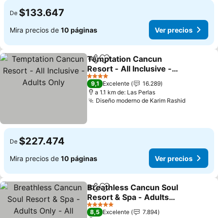
$133.647
De
Mira precios de
10 páginas
Ver precios
Temptation Cancun
Compartir
Agregar a favoritos
Resort - All Inclusive -
Adults Only
4 Estrellas
9,1
Excelente
16.289
a 1.1 km de: Las Perlas
Diseño moderno de Karim Rashid
$227.474
De
Mira precios de
10 páginas
Ver precios
Breathless Cancun Soul
Compartir
Agregar a favoritos
Resort & Spa - Adults
Only - All Inclusive
5 Estrellas
8,5
Excelente
7.894