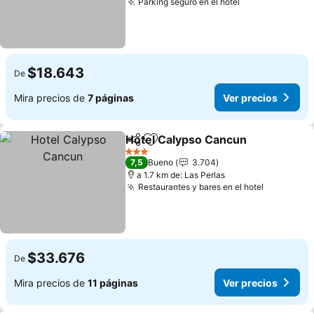
Parking seguro en el hotel
$18.643
De
Mira precios de
7 páginas
Ver precios
Hotel Calypso Cancun
Compartir
Agregar a favoritos
3 Estrellas
7,5
Bueno
3.704
a 1.7 km de: Las Perlas
Restaurantes y bares en el hotel
$33.676
De
Mira precios de
11 páginas
Ver precios