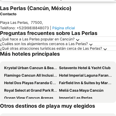
Las Perlas (Cancún, México)
Contacto
Playa Las Perlas
,
77500
,
Teléfono
:
+52(998)8848073
|
Página oficial
Preguntas frecuentes sobre Las Perlas
¿Qué hace a Las Perlas popular en Cancún?
¿Cuáles son los alojamientos cercanos a Las Perlas?
¿Qué otras atracciones turísticas están cerca de Las Perlas?
Más hoteles principales
Krystal Urban Cancun & Beach Club
Sotavento Hotel & Yacht Club
Flamingo Cancun All Inclusive
Hotel Imperial Laguna Faranda Cancún
Hotel Dos Playas Faranda Cancún
Fairfield Inn & Suites by Marriott Cancun Airport
Royal Select at Grand Park Royal Cancún - All Inclusive - Adults Only
Meliá Casa Maya Cancún
Ocean View Cancun Arenas
Imperial Las Perlas
Otros destinos de playa muy elegidos
Aloft by Marriott Cancun
Hotel Chi Ibal Hu Cancun
Aquamarina Beach Hotel
Hilton Cancun Mar Caribe All-Inclusive Resort