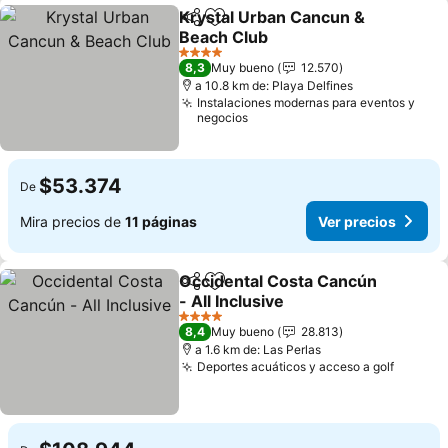
Krystal Urban Cancun &
Compartir
Agregar a favoritos
Beach Club
4 Estrellas
8,3
Muy bueno
12.570
a 10.8 km de: Playa Delfines
Instalaciones modernas para eventos y
negocios
$53.374
De
Mira precios de
11 páginas
Ver precios
Occidental Costa Cancún
Compartir
Agregar a favoritos
- All Inclusive
4 Estrellas
8,4
Muy bueno
28.813
a 1.6 km de: Las Perlas
Deportes acuáticos y acceso a golf