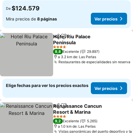
$124.579
De
Mira precios de
8 páginas
Ver precios
Hotel Riu Palace
Compartir
Agregar a favoritos
Peninsula
4 Estrellas
8,8
Excelente
29.897
a 3.2 km de: Las Perlas
Restaurantes de especialidades sin reserva
Elige fechas para ver los precios exactos
Ver precios
Renaissance Cancun
Compartir
Agregar a favoritos
Resort & Marina
4 Estrellas
9,2
Excelente
5.265
a 1.0 km de: Las Perlas
Vistas panorámicas del puerto deportivo y la