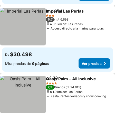
Imperial Las Perlas
Compartir
Agregar a favoritos
3 Estrellas
6,7
6.693
a 0.1 km de: Las Perlas
Acceso directo a la marina para tours
$30.498
De
Mira precios de
9 páginas
Ver precios
Oasis Palm - All Inclusive
Compartir
Agregar a favoritos
4 Estrellas
7,9
Bueno
24.915
a 1.9 km de: Las Perlas
Restaurantes variados y show cooking