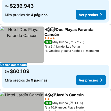
$236.943
De
Mira precios de
4 páginas
Ver precios
Hotel Dos Playas Faranda
Compartir
Agregar a favoritos
Cancún
4 Estrellas
8,3
Muy bueno
27.175
a 3.4 km de: Las Perlas
Omelets y pasta hechos al momento
Opción destacada
$60.109
De
Mira precios de
9 páginas
Ver precios
Hotel Jardín Cancún
Compartir
Agregar a favoritos
2 Estrellas
8,0
Muy bueno
1.485
a 10.9 km de: Playa Norte