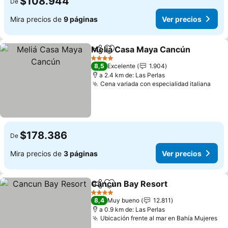
$108.944
De
Mira precios de
9 páginas
Ver precios
Meliá Casa Maya Cancún
Compartir
Agregar a favoritos
4 Estrellas
8,5
Excelente
1.904
a 2.4 km de: Las Perlas
Cena variada con especialidad italiana
$178.386
De
Mira precios de
3 páginas
Ver precios
Cancun Bay Resort
Compartir
Agregar a favoritos
4 Estrellas
8,4
Muy bueno
12.811
a 0.9 km de: Las Perlas
Ubicación frente al mar en Bahía Mujeres