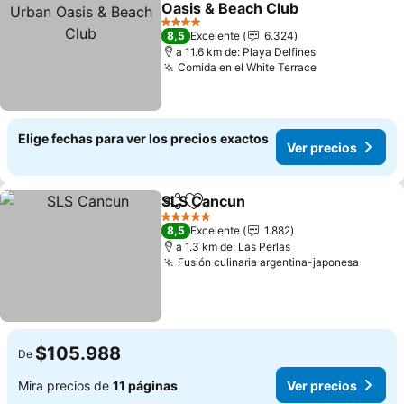
Oasis & Beach Club
4 Estrellas
8,5
Excelente
6.324
a 11.6 km de: Playa Delfines
Comida en el White Terrace
Elige fechas para ver los precios exactos
Ver precios
SLS Cancun
Compartir
Agregar a favoritos
5 Estrellas
8,5
Excelente
1.882
a 1.3 km de: Las Perlas
Fusión culinaria argentina-japonesa
$105.988
De
Mira precios de
11 páginas
Ver precios