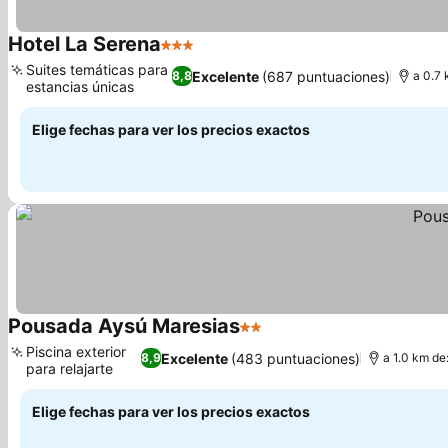
Hotel La Serena
3 Estrellas
Ver precios
Suites temáticas para
Excelente
(687 puntuaciones)
8,8
a 0.7
estancias únicas
Ver precios
Elige fechas para ver los precios exactos
Pousada Aysú Maresias
2 Estrellas
Ver precios
Piscina exterior
Excelente
(483 puntuaciones)
8,9
a 1.0 km de
para relajarte
Ver precios
Elige fechas para ver los precios exactos