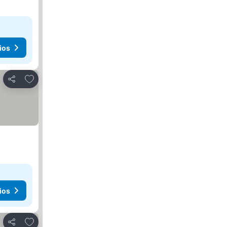
ios
Agregar a favoritos
Compartir
ios
Agregar a favoritos
Compartir