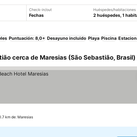
Check-in/out
Huéspedes/habitaciones
Fechas
2 huéspedes, 1 habit
eles
Puntuación: 8,0+
Desayuno incluido
Playa
Piscina
Estacio
ião cerca de Maresias (São Sebastião, Brasil)
0.7 km de: Maresias