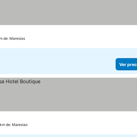
km de: Maresias
Ver prec
 km de: Maresias