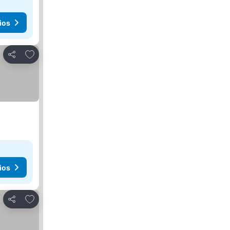
ios
Agregar a favoritos
Compartir
ios
Agregar a favoritos
Compartir