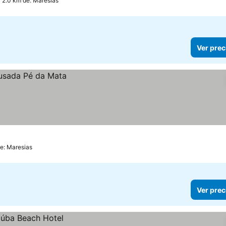
 2.0 km de: Maresias
Ver prec
de: Maresias
Ver prec