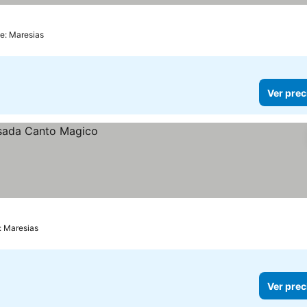
e: Maresias
Ver prec
: Maresias
Ver prec