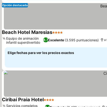
Opción destacada
Beach Hotel Maresias
4 Estrellas
Ver precios
Equipo de animación
Excelente
(3.595 puntuaciones)
8,7
a 
infantil superdivertido
Ver precios
Elige fechas para ver los precios exactos
Ciribaí Praia Hotel
4 Estrellas
Ver precios
Servicios completos