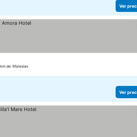
Ver prec
 km de: Maresias
Ver prec