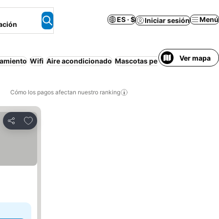
ES · $
Menú
Iniciar sesión
ación
Ver mapa
namiento
Wifi
Aire acondicionado
Mascotas permitidas
Bañera
A
Cómo los pagos afectan nuestro ranking
Agregar a favoritos
Compartir