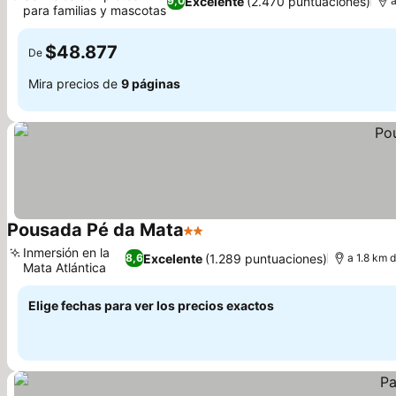
Excelente
(2.470 puntuaciones)
9,0
a
para familias y mascotas
Ver precios
$48.877
De
Mira precios de
9 páginas
Pousada Pé da Mata
2 Estrellas
Ver precios
Inmersión en la
Excelente
(1.289 puntuaciones)
8,6
a 1.8 km 
Mata Atlántica
Ver precios
Elige fechas para ver los precios exactos