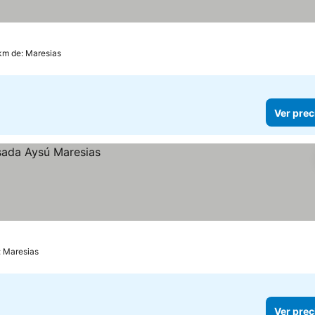
 km de: Maresias
Ver prec
: Maresias
Ver prec