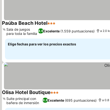
Paúba Beach Hotel
3 Estrellas
Ver precios
Sala de juegos
Excelente
(1.559 puntuaciones)
8,6
a 2.0 
para toda la familia
Ver precios
Elige fechas para ver los precios exactos
Olisa Hotel Boutique
3 Estrellas
Ver precios
Suite principal con
Excelente
(695 puntuaciones)
9,8
a 0.8
bañera de inmersión
Ver precios