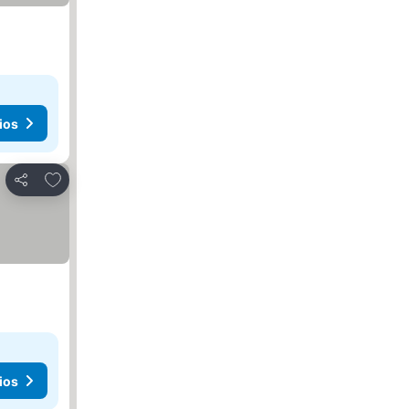
ios
Agregar a favoritos
Compartir
ios