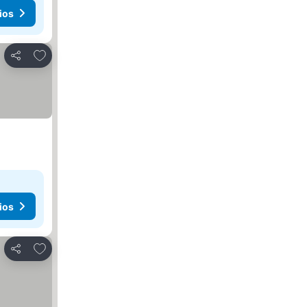
ios
Agregar a favoritos
Compartir
ios
Agregar a favoritos
Compartir