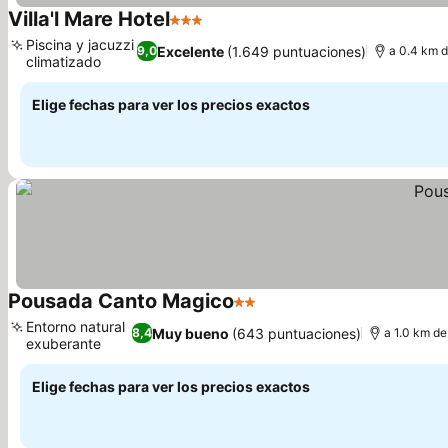
Villa'l Mare Hotel
3 Estrellas
Ver precios
Piscina y jacuzzi
Excelente
(1.649 puntuaciones)
9,0
a 0.4 km d
climatizado
Ver precios
Elige fechas para ver los precios exactos
Pousada Canto Magico
2 Estrellas
Ver precios
Entorno natural
Muy bueno
(643 puntuaciones)
8,4
a 1.0 km de
exuberante
Ver precios
Elige fechas para ver los precios exactos