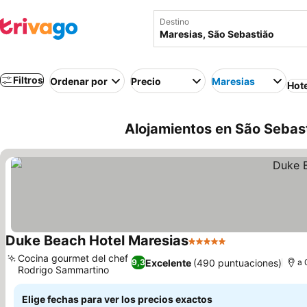
Destino
Filtros
Ordenar por
Precio
Maresias
Hot
Alojamientos en São Sebast
Duke Beach Hotel Maresias
5 Estrellas
Ver precios
Cocina gourmet del chef
Excelente
(490 puntuaciones)
9,3
a 
Rodrigo Sammartino
Ver precios
Elige fechas para ver los precios exactos