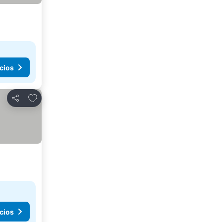
cios
Agregar a favoritos
Compartir
cios