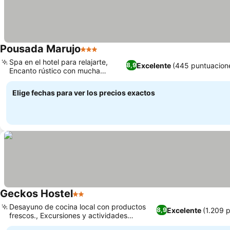
Pousada Marujo
3 Estrellas
Spa en el hotel para relajarte,
Excelente
(445 puntuacion
8,9
Encanto rústico con mucha
vegetación
Elige fechas para ver los precios exactos
Geckos Hostel
2 Estrellas
Desayuno de cocina local con productos
Excelente
(1.209 
8,9
frescos., Excursiones y actividades
organizadas por la isla