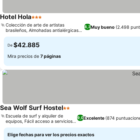
Hotel Hola
3 Estrellas
Colección de arte de artistas
Muy bueno
(2.498 punt
8,3
brasileños, Almohadas antialérgicas
para dormir mejor
$42.885
De
Mira precios de
7 páginas
Sea Wolf Surf Hostel
2 Estrellas
Escuela de surf y alquiler de
Excelente
(874 puntuacion
9,0
equipos, Fácil acceso a servicios
locales
Elige fechas para ver los precios exactos