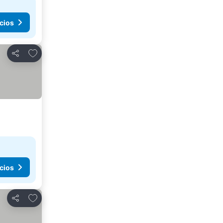
cios
Agregar a favoritos
Compartir
cios
Agregar a favoritos
Compartir