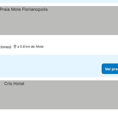
ciones)
a 0.8 km de: Mole
Ver pre