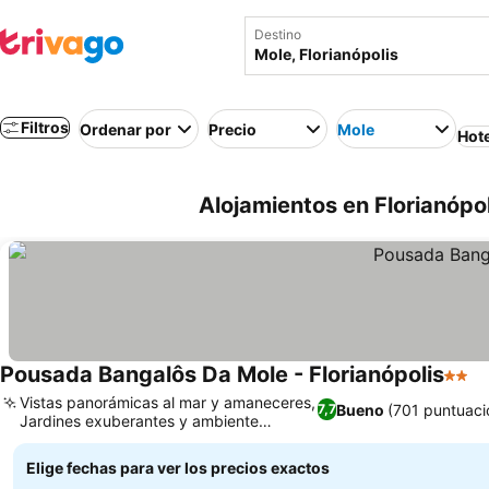
Destino
Filtros
Ordenar por
Precio
Mole
Hot
Alojamientos en Florianópoli
Pousada Bangalôs Da Mole - Florianópolis
2 Est
Vistas panorámicas al mar y amaneceres,
Bueno
(701 puntuaci
7,7
Jardines exuberantes y ambiente
tranquilo
Elige fechas para ver los precios exactos