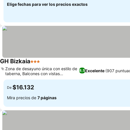
Elige fechas para ver los precios exactos
GH Bizkaia
3 Estrellas
Zona de desayuno única con estilo de
Excelente
(907 puntuac
8,5
taberna, Balcones con vistas
panorámicas
$16.132
De
Mira precios de
7 páginas