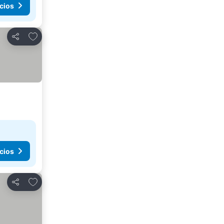
cios
Agregar a favoritos
Compartir
cios
Agregar a favoritos
Compartir