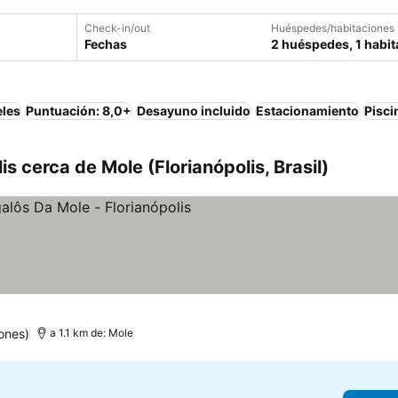
Check-in/out
Huéspedes/habitaciones
Fechas
2 huéspedes, 1 habit
eles
Puntuación: 8,0+
Desayuno incluido
Estacionamiento
Pisci
s cerca de Mole (Florianópolis, Brasil)
rellas
ones)
a 1.1 km de: Mole