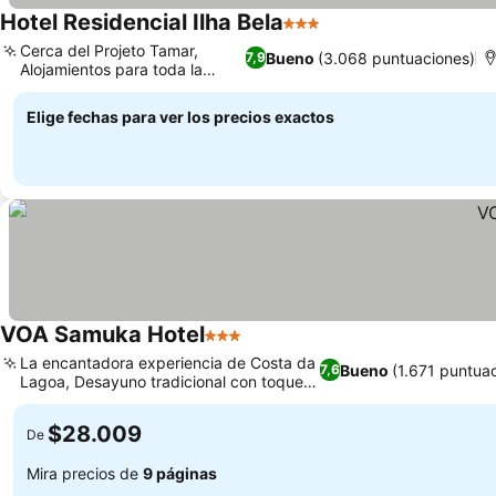
Hotel Residencial Ilha Bela
3 Estrellas
Cerca del Projeto Tamar,
Bueno
(3.068 puntuaciones)
7,9
Alojamientos para toda la
familia
Elige fechas para ver los precios exactos
VOA Samuka Hotel
3 Estrellas
La encantadora experiencia de Costa da
Bueno
(1.671 puntua
7,6
Lagoa, Desayuno tradicional con toque
local
$28.009
De
Mira precios de
9 páginas