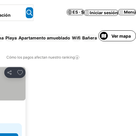
ES · $
Menú
Iniciar sesión
ación
Ver mapa
na
Playa
Apartamento amueblado
Wifi
Bañera
Resort
Aire acon
Cómo los pagos afectan nuestro ranking
Agregar a favoritos
Compartir