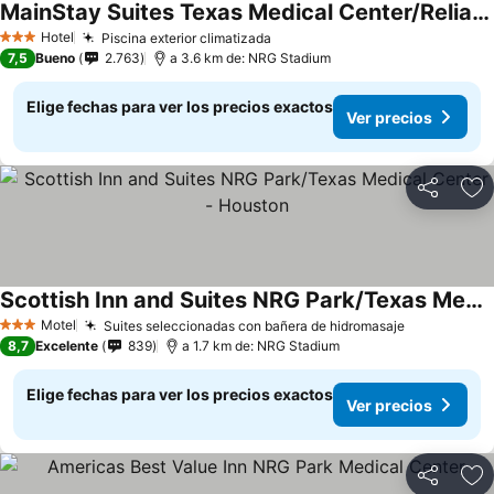
MainStay Suites Texas Medical Center/Reliant Park
Ver precios
Hotel
Piscina exterior climatizada
Ver precios
3 Estrellas
7,5
Bueno
2.763
a 3.6 km de: NRG Stadium
Elige fechas para ver los precios exactos
Ver precios
Compartir
Ag
Scottish Inn and Suites NRG Park/Texas Medical Center - Houston
Ver precios
Motel
Suites seleccionadas con bañera de hidromasaje
Ver precio
3 Estrellas
8,7
Excelente
839
a 1.7 km de: NRG Stadium
Elige fechas para ver los precios exactos
Ver precios
Compartir
Ag