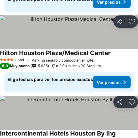
Ver precios
Compartir
Ag
Hilton Houston Plaza/Medical Center
Ver precios
Hotel
Parking seguro y cómodo en el hotel
Ver precios
4 Estrellas
8,0
Muy bueno
5.935
a 2.9 km de: NRG Stadium
Elige fechas para ver los precios exactos
Ver precios
Compartir
Ag
Intercontinental Hotels Houston By Ihg
Ver preci