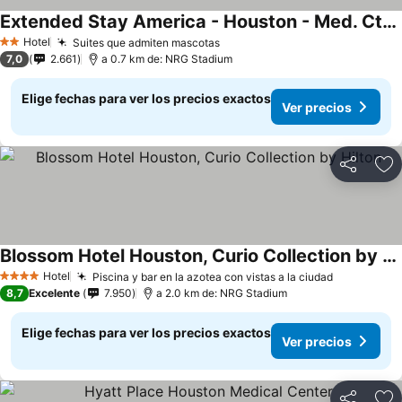
Extended Stay America - Houston - Med. Ctr. - NRG Park - Kirby
Ver precios
Hotel
Suites que admiten mascotas
Ver precios
2 Estrellas
7,0
2.661
a 0.7 km de: NRG Stadium
Elige fechas para ver los precios exactos
Ver precios
Compartir
Ag
Blossom Hotel Houston, Curio Collection by Hilton
Ver precios
Hotel
Piscina y bar en la azotea con vistas a la ciudad
Ver preci
4 Estrellas
8,7
Excelente
7.950
a 2.0 km de: NRG Stadium
Elige fechas para ver los precios exactos
Ver precios