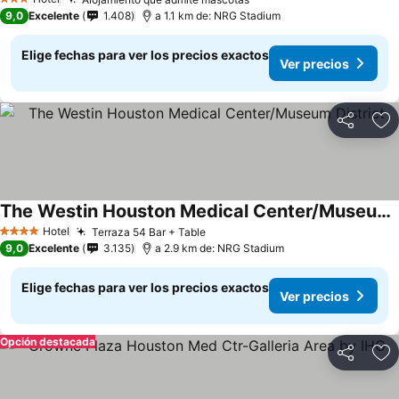
Ver precios
Ver precios
3 Estrellas
9,0
Excelente
1.408
a 1.1 km de: NRG Stadium
Elige fechas para ver los precios exactos
Ver precios
Compartir
Ag
The Westin Houston Medical Center/Museum District
Ver precios
Hotel
Terraza 54 Bar + Table
Ver precios
4 Estrellas
9,0
Excelente
3.135
a 2.9 km de: NRG Stadium
Elige fechas para ver los precios exactos
Ver precios
Opción destacada
Compartir
Ag