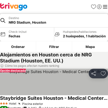
Favoritos
Iniciar 
Me
Destino
NRG Stadium, Houston
Check-in/out
Huéspedes/habitaciones
Fechas
2 huéspedes, 1 habitación
Ordenar
Filtrar
Mapa
Alojamientos en Houston cerca de NRG
Stadium (Houston, EE. UU.)
Cómo los pagos afectan nuestro ranking
Opción destacada
Compartir
Ag
Staybridge Suites Houston - Medical Center By Ihg
Ver precios
Hotel
Piscina exterior
Ver precios
3 Estrellas