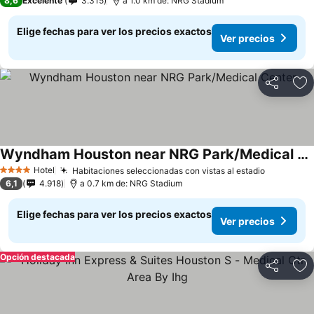
8,6
Excelente
3.315
a 1.0 km de: NRG Stadium
Elige fechas para ver los precios exactos
Ver precios
Compartir
Ag
Wyndham Houston near NRG Park/Medical Center
Ver precios
Hotel
Habitaciones seleccionadas con vistas al estadio
Ver preci
4 Estrellas
6,1
4.918
a 0.7 km de: NRG Stadium
Elige fechas para ver los precios exactos
Ver precios
Opción destacada
Compartir
Ag