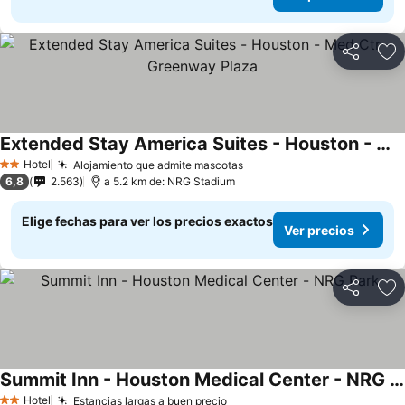
Compartir
Ag
Extended Stay America Suites - Houston - Med Ctr - Greenway Plaza
Ver precios
Hotel
Alojamiento que admite mascotas
Ver precios
2 Estrellas
6,8
2.563
a 5.2 km de: NRG Stadium
Elige fechas para ver los precios exactos
Ver precios
Compartir
Ag
Summit Inn - Houston Medical Center - NRG Park
Ver precios
Hotel
Estancias largas a buen precio
Ver precios