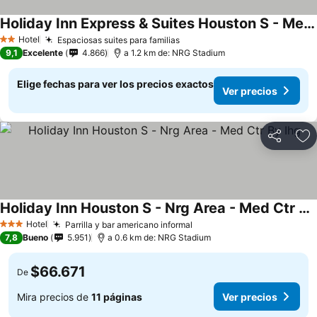
Holiday Inn Express & Suites Houston S - Medical Ctr Area By Ihg
Ver precios
Hotel
Espaciosas suites para familias
Ver precios
2 Estrellas
9,1
Excelente
4.866
a 1.2 km de: NRG Stadium
Elige fechas para ver los precios exactos
Ver precios
Compartir
Ag
Holiday Inn Houston S - Nrg Area - Med Ctr By Ihg
Ver precios
Hotel
Parrilla y bar americano informal
Ver precios
3 Estrellas
7,8
Bueno
5.951
a 0.6 km de: NRG Stadium
$66.671
De
Mira precios de
11 páginas
Ver precios