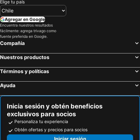
Elige tu país
Main Street Square
Galveston Island Historic Pleasure Pier
Howard Johnson by Wyndham Houston Hobby Airport
Astro Inn
BBVA Compass Stadium
Texas Gulf Coast Regional Airport
Agregar en Google
Angelina County Airport
Moody Gardens
Encuentra nuestros resultados
fácilmente: agrega trivago como
Scholes International Airport at Galveston
Museo Histórico del Condado de Brazoria
fuente preferida en Google.
Compañía
Wharton Regional Airport
Houston Premium Outlets
Galveston Revival Race
Nuestros productos
Términos y políticas
Ayuda
Inicia sesión y obtén beneficios
exclusivos para socios
Personaliza tu experiencia
Obtén ofertas y precios para socios
Iniciar sesión