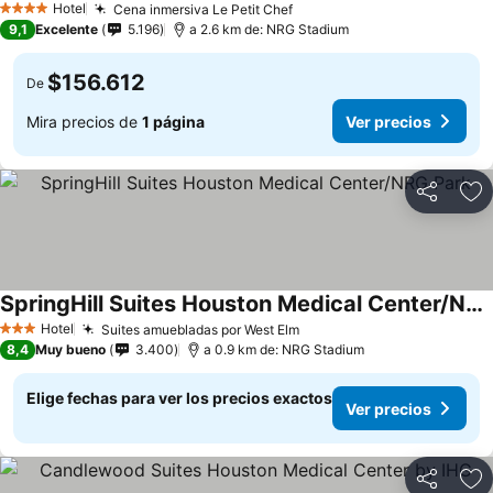
Hotel
Cena inmersiva Le Petit Chef
Ver precios
4 Estrellas
9,1
Excelente
5.196
a 2.6 km de: NRG Stadium
$156.612
De
Mira precios de
1 página
Ver precios
Compartir
Ag
SpringHill Suites Houston Medical Center/NRG Park
Ver precios
Hotel
Suites amuebladas por West Elm
Ver precios
3 Estrellas
8,4
Muy bueno
3.400
a 0.9 km de: NRG Stadium
Elige fechas para ver los precios exactos
Ver precios
Compartir
Ag