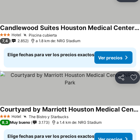
Candlewood Suites Houston Medical Center by IHG
Ver precios
Hotel
Piscina cubierta
Ver precios
3 Estrellas
7,4
2.852
a 1.8 km de: NRG Stadium
Elige fechas para ver los precios exactos
Ver precios
Compartir
Ag
Courtyard by Marriott Houston Medical Center/NRG Park
Ver precios
Hotel
The Bistro y Starbucks
Ver precios
3 Estrellas
8,3
Muy bueno
3.173
a 1.4 km de: NRG Stadium
Elige fechas para ver los precios exactos
Ver precios