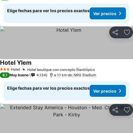
Elige fechas para ver los precios exactos
Ver precios
Compartir
Ag
Hotel Ylem
Ver precios
Hotel
Hotel boutique con concepto filantrópico
Ver precios
3 Estrellas
8,1
Muy bueno
4.134
a 1.1 km de: NRG Stadium
Elige fechas para ver los precios exactos
Ver precios
Compartir
Ag