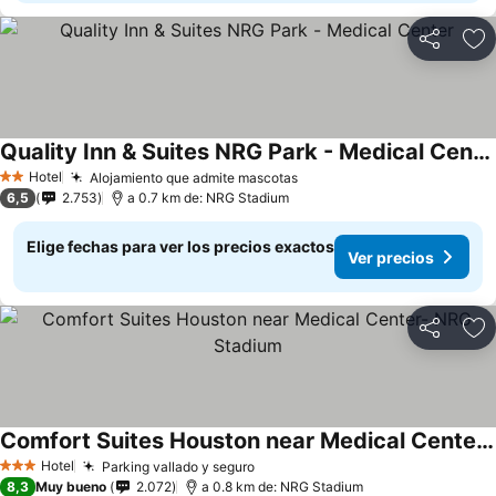
Compartir
Ag
Quality Inn & Suites NRG Park - Medical Center
Ver precios
Hotel
Alojamiento que admite mascotas
Ver precios
2 Estrellas
6,5
2.753
a 0.7 km de: NRG Stadium
Elige fechas para ver los precios exactos
Ver precios
Compartir
Ag
Comfort Suites Houston near Medical Center- NRG Stadium
Ver precios
Hotel
Parking vallado y seguro
Ver precios
3 Estrellas
8,3
Muy bueno
2.072
a 0.8 km de: NRG Stadium