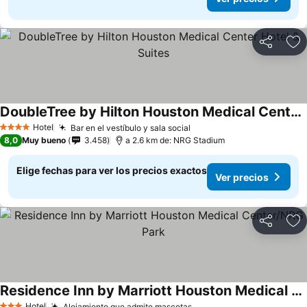
Compartir
Ag
DoubleTree by Hilton Houston Medical Center Hotel & Suites
Ver precios
Hotel
Bar en el vestíbulo y sala social
Ver precios
4 Estrellas
8,0
Muy bueno
3.458
a 2.6 km de: NRG Stadium
Elige fechas para ver los precios exactos
Ver precios
Compartir
Ag
Residence Inn by Marriott Houston Medical Center/NRG Park
Hotel
Alojamiento que admite mascotas