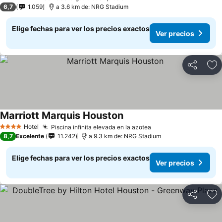
2 Estrellas
6,7
1.059
a 3.6 km de: NRG Stadium
Elige fechas para ver los precios exactos
Ver precios
Compartir
Ag
Marriott Marquis Houston
Ver precios
Hotel
Piscina infinita elevada en la azotea
Ver precios
4 Estrellas
8,7
Excelente
11.242
a 9.3 km de: NRG Stadium
Elige fechas para ver los precios exactos
Ver precios
Compartir
Ag