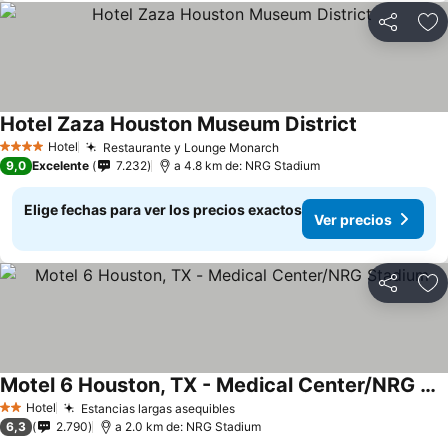
Compartir
Ag
Hotel Zaza Houston Museum District
Ver precios
Hotel
Restaurante y Lounge Monarch
Ver precios
4 Estrellas
9,0
Excelente
7.232
a 4.8 km de: NRG Stadium
Elige fechas para ver los precios exactos
Ver precios
Compartir
Ag
Motel 6 Houston, TX - Medical Center/NRG Stadium
Ver precios
Hotel
Estancias largas asequibles
Ver precios
2 Estrellas
6,3
2.790
a 2.0 km de: NRG Stadium