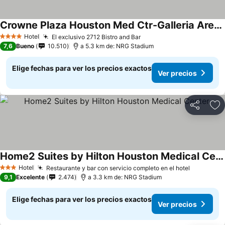
Crowne Plaza Houston Med Ctr-Galleria Area by IHG
Ver precios
Hotel
El exclusivo 2712 Bistro and Bar
Ver precios
4 Estrellas
7,6
Bueno
10.510
a 5.3 km de: NRG Stadium
Elige fechas para ver los precios exactos
Ver precios
Compartir
Ag
Home2 Suites by Hilton Houston Medical Center
Ver precios
Hotel
Restaurante y bar con servicio completo en el hotel
Ver preci
3 Estrellas
9,1
Excelente
2.474
a 3.3 km de: NRG Stadium
Elige fechas para ver los precios exactos
Ver precios