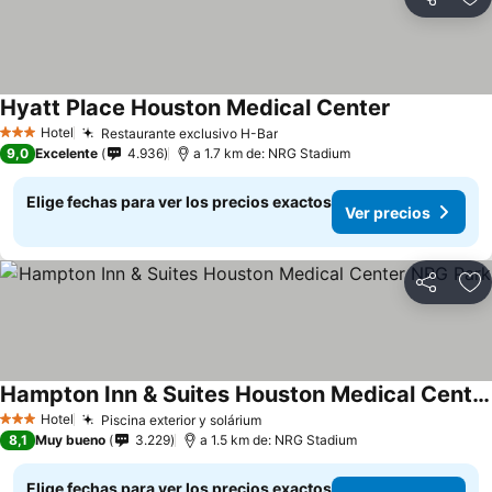
Compartir
Ag
Hyatt Place Houston Medical Center
Ver precios
Hotel
Restaurante exclusivo H-Bar
Ver precios
3 Estrellas
9,0
Excelente
4.936
a 1.7 km de: NRG Stadium
Elige fechas para ver los precios exactos
Ver precios
Compartir
Ag
Hampton Inn & Suites Houston Medical Center NRG Park
Ver precios
Hotel
Piscina exterior y solárium
Ver precios
3 Estrellas
8,1
Muy bueno
3.229
a 1.5 km de: NRG Stadium
Elige fechas para ver los precios exactos