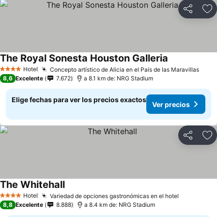
Compartir
Ag
The Royal Sonesta Houston Galleria
Ver precios
Hotel
Concepto artístico de Alicia en el País de las Maravillas
Ver 
4 Estrellas
8,6
Excelente
7.672
a 8.1 km de: NRG Stadium
Elige fechas para ver los precios exactos
Ver precios
Compartir
Ag
The Whitehall
Ver precios
Hotel
Variedad de opciones gastronómicas en el hotel
Ver precio
4 Estrellas
8,8
Excelente
8.888
a 8.4 km de: NRG Stadium