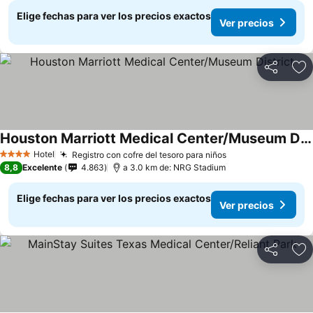
Elige fechas para ver los precios exactos
Ver precios
Compartir
Ag
Houston Marriott Medical Center/Museum District
Ver precios
Hotel
Registro con cofre del tesoro para niños
Ver precios
4 Estrellas
8,8
Excelente
4.863
a 3.0 km de: NRG Stadium
Elige fechas para ver los precios exactos
Ver precios
Compartir
Ag