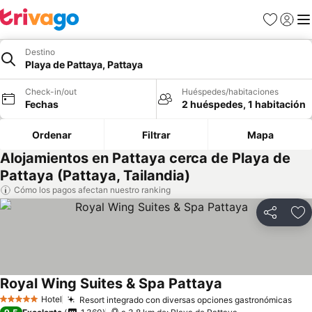
Favoritos
Iniciar 
Me
Destino
Playa de Pattaya, Pattaya
Check-in/out
Huéspedes/habitaciones
Fechas
2 huéspedes, 1 habitación
Ordenar
Filtrar
Mapa
Alojamientos en Pattaya cerca de Playa de
Pattaya (Pattaya, Tailandia)
Cómo los pagos afectan nuestro ranking
Compartir
Ag
Royal Wing Suites & Spa Pattaya
Ver precios
Hotel
Resort integrado con diversas opciones gastronómicas
Ver
5 Estrellas