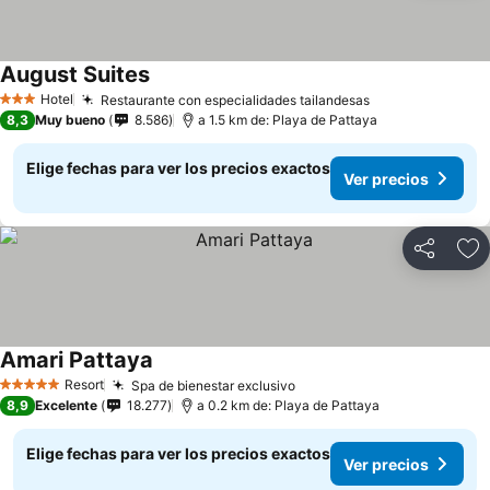
August Suites
Ver precios
Hotel
Restaurante con especialidades tailandesas
Ver precios
3 Estrellas
8,3
Muy bueno
8.586
a 1.5 km de: Playa de Pattaya
Elige fechas para ver los precios exactos
Ver precios
Compartir
Ag
Amari Pattaya
Ver precios
Resort
Spa de bienestar exclusivo
Ver precios
5 Estrellas
8,9
Excelente
18.277
a 0.2 km de: Playa de Pattaya
Elige fechas para ver los precios exactos
Ver precios