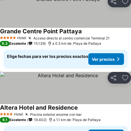
Compartir
Ag
Grande Centre Point Pattaya
Ver precios
Hotel
Acceso directo al centro comercial Terminal 21
Ver preci
5 Estrellas
9,3
Excelente
15.139
a 0.5 km de: Playa de Pattaya
Elige fechas para ver los precios exactos
Ver precios
Compartir
Ag
Altera Hotel and Residence
Ver precios
Hotel
Piscina exterior enorme con bar
Ver precios
4 Estrellas
9,1
Excelente
19.402
a 1.1 km de: Playa de Pattaya