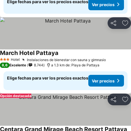
Elige fechas para ver los precios exactos
Ver precios
Compartir
Ag
March Hotel Pattaya
Ver precios
Hotel
Instalaciones de bienestar con sauna y gimnasio
Ver precios
3 Estrellas
8,6
Excelente
8.744
a 1.3 km de: Playa de Pattaya
Elige fechas para ver los precios exactos
Ver precios
Opción destacada
Compartir
Ag
Centara Grand Mirage Beach Resort Pattaya