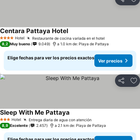
Compartir
Ag
Centara Pattaya Hotel
Ver precios
Hotel
Restaurante de cocina variada en el hotel
Ver precios
4 Estrellas
8,2
Muy bueno
9.049
a 1.0 km de: Playa de Pattaya
Elige fechas para ver los precios exactos
Ver precios
Compartir
Ag
Sleep With Me Pattaya
Ver precios
Hotel
Entrega diaria de agua con atención
Ver precios
3 Estrellas
8,9
Excelente
2.457
a 2.1 km de: Playa de Pattaya
Elige fechas para ver los precios exactos