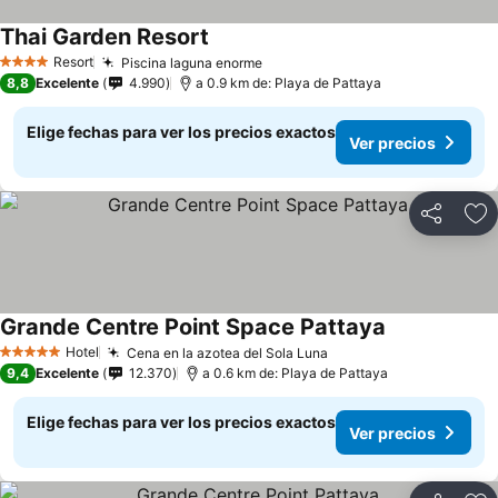
Thai Garden Resort
Ver precios
Resort
Piscina laguna enorme
Ver precios
4 Estrellas
8,8
Excelente
4.990
a 0.9 km de: Playa de Pattaya
Elige fechas para ver los precios exactos
Ver precios
Compartir
Ag
Grande Centre Point Space Pattaya
Ver precios
Hotel
Cena en la azotea del Sola Luna
Ver precios
5 Estrellas
9,4
Excelente
12.370
a 0.6 km de: Playa de Pattaya
Elige fechas para ver los precios exactos
Ver precios