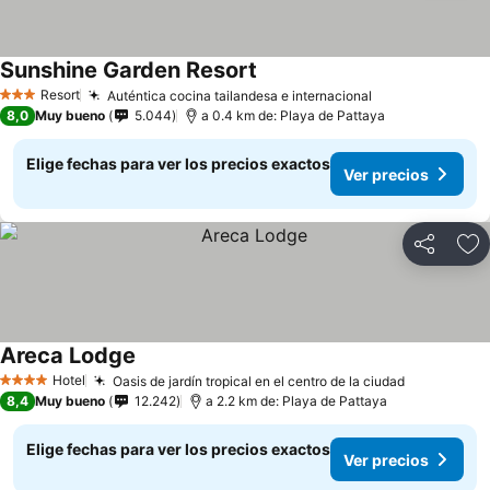
Sunshine Garden Resort
Ver precios
Resort
Auténtica cocina tailandesa e internacional
Ver precios
3 Estrellas
8,0
Muy bueno
5.044
a 0.4 km de: Playa de Pattaya
Elige fechas para ver los precios exactos
Ver precios
Compartir
Ag
Areca Lodge
Ver precios
Hotel
Oasis de jardín tropical en el centro de la ciudad
Ver precio
4 Estrellas
8,4
Muy bueno
12.242
a 2.2 km de: Playa de Pattaya
Elige fechas para ver los precios exactos
Ver precios