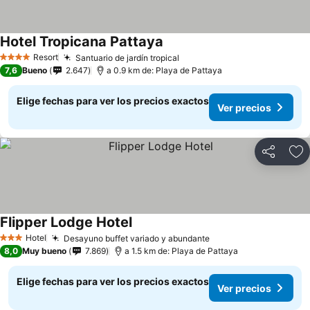
Hotel Tropicana Pattaya
Ver precios
Resort
Santuario de jardín tropical
Ver precios
4 Estrellas
7,6
Bueno
2.647
a 0.9 km de: Playa de Pattaya
Elige fechas para ver los precios exactos
Ver precios
Compartir
Ag
Flipper Lodge Hotel
Ver precios
Hotel
Desayuno buffet variado y abundante
Ver precios
3 Estrellas
8,0
Muy bueno
7.869
a 1.5 km de: Playa de Pattaya
Elige fechas para ver los precios exactos
Ver precios