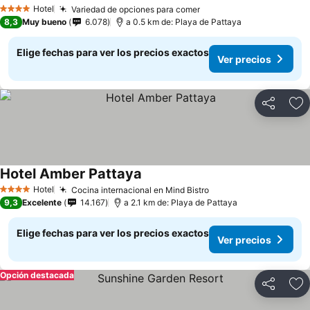
Ver precios
Hotel
Variedad de opciones para comer
Ver precios
4 Estrellas
8,3
Muy bueno
6.078
a 0.5 km de: Playa de Pattaya
Elige fechas para ver los precios exactos
Ver precios
Compartir
Ag
Hotel Amber Pattaya
Ver precios
Hotel
Cocina internacional en Mind Bistro
Ver precios
4 Estrellas
9,3
Excelente
14.167
a 2.1 km de: Playa de Pattaya
Elige fechas para ver los precios exactos
Ver precios
Opción destacada
Compartir
Ag