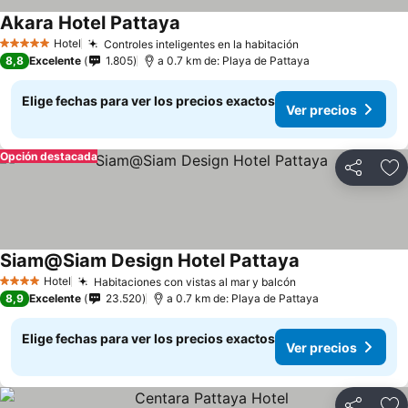
Akara Hotel Pattaya
Ver precios
Hotel
Controles inteligentes en la habitación
Ver precios
5 Estrellas
8,8
Excelente
1.805
a 0.7 km de: Playa de Pattaya
Elige fechas para ver los precios exactos
Ver precios
Opción destacada
Compartir
Ag
Siam@Siam Design Hotel Pattaya
Ver precios
Hotel
Habitaciones con vistas al mar y balcón
Ver precios
4 Estrellas
8,9
Excelente
23.520
a 0.7 km de: Playa de Pattaya
Elige fechas para ver los precios exactos
Ver precios