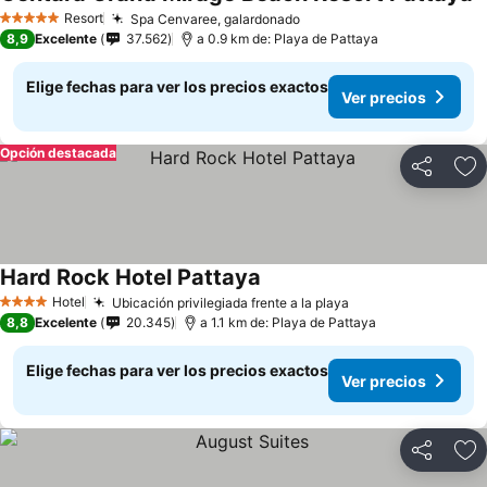
V
Resort
Spa Cenvaree, galardonado
Ver precios
5 Estrellas
8,9
Excelente
37.562
a 0.9 km de: Playa de Pattaya
Elige fechas para ver los precios exactos
Ver precios
Opción destacada
Compartir
Ag
Hard Rock Hotel Pattaya
Ver precios
Hotel
Ubicación privilegiada frente a la playa
Ver precios
4 Estrellas
8,8
Excelente
20.345
a 1.1 km de: Playa de Pattaya
Elige fechas para ver los precios exactos
Ver precios
Compartir
Ag