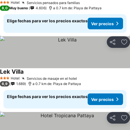
Hotel
Servicios pensados para familias
Ver precios
3 Estrellas
8,0
Muy bueno
4.606
a 0.7 km de: Playa de Pattaya
Elige fechas para ver los precios exactos
Ver precios
Compartir
Ag
Lek Villa
Ver precios
Hotel
Servicios de masaje en el hotel
Ver precios
3 Estrellas
6,9
1.689
a 0.7 km de: Playa de Pattaya
Elige fechas para ver los precios exactos
Ver precios
Compartir
Ag