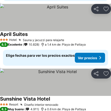
Compartir
Ag
April Suites
Ver precios
Hotel
Sauna y jacuzzi para relajarte
Ver precios
3 Estrellas
8,5
Excelente
10.828
a 1.4 km de: Playa de Pattaya
Elige fechas para ver los precios exactos
Ver precios
Compartir
Ag
Sunshine Vista Hotel
Ver precios
Resort
Diseño interior renovado
Ver precios
3 Estrellas
8,3
Muy bueno
4.911
a 0.6 km de: Playa de Pattaya