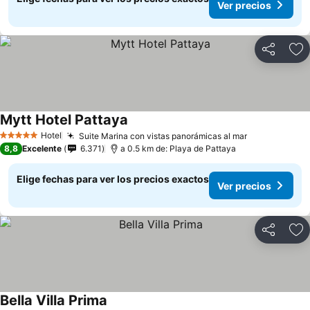
Ver precios
Compartir
Ag
Mytt Hotel Pattaya
Ver precios
Hotel
Suite Marina con vistas panorámicas al mar
Ver precios
5 Estrellas
8,8
Excelente
6.371
a 0.5 km de: Playa de Pattaya
Elige fechas para ver los precios exactos
Ver precios
Compartir
Ag
Bella Villa Prima
Ver precios