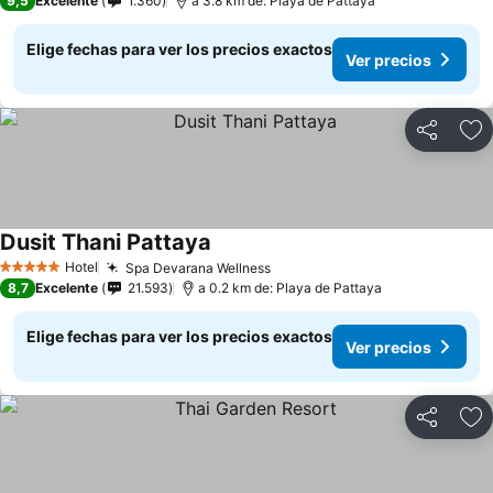
9,5
Excelente
1.360
a 3.8 km de: Playa de Pattaya
Elige fechas para ver los precios exactos
Ver precios
Compartir
Ag
Dusit Thani Pattaya
Ver precios
Hotel
Spa Devarana Wellness
Ver precios
5 Estrellas
8,7
Excelente
21.593
a 0.2 km de: Playa de Pattaya
Elige fechas para ver los precios exactos
Ver precios
Compartir
Ag