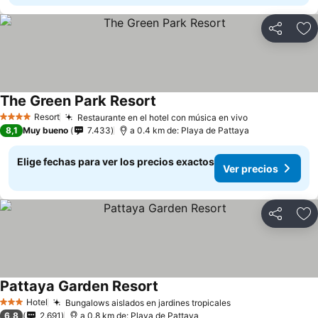
Compartir
Ag
The Green Park Resort
Ver precios
Resort
Restaurante en el hotel con música en vivo
Ver precios
4 Estrellas
8,1
Muy bueno
7.433
a 0.4 km de: Playa de Pattaya
Elige fechas para ver los precios exactos
Ver precios
Compartir
Ag
Pattaya Garden Resort
Ver precios
Hotel
Bungalows aislados en jardines tropicales
Ver precios
3 Estrellas
6,8
2.691
a 0.8 km de: Playa de Pattaya