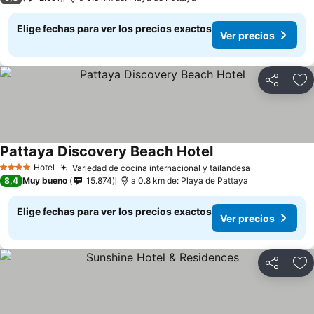
Elige fechas para ver los precios exactos
Ver precios
Compartir
Ag
Pattaya Discovery Beach Hotel
Ver precios
Hotel
Variedad de cocina internacional y tailandesa
Ver precios
4 Estrellas
8,4
Muy bueno
15.874
a 0.8 km de: Playa de Pattaya
Elige fechas para ver los precios exactos
Ver precios
Compartir
Ag