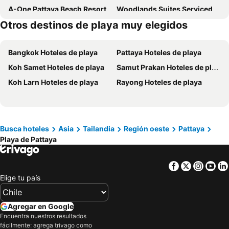
A-One Pattaya Beach Resort
Woodlands Suites Serviced Residences
Otros destinos de playa muy elegidos
Sirin Exclusive Hotel and Residence
Courtyard by Marriott North Pattaya
Max Residence
Fairtex Sports Club
Bangkok Hoteles de playa
Pattaya Hoteles de playa
Koh Samet Hoteles de playa
Samut Prakan Hoteles de playa
Koh Larn Hoteles de playa
Rayong Hoteles de playa
Busca hoteles
Asia
Tailandia
Región oeste
Pattaya
Playa de Pattaya
Facebook
Twitter
Insta
Yo
Elige tu país
Agregar en Google
Encuentra nuestros resultados
fácilmente: agrega trivago como