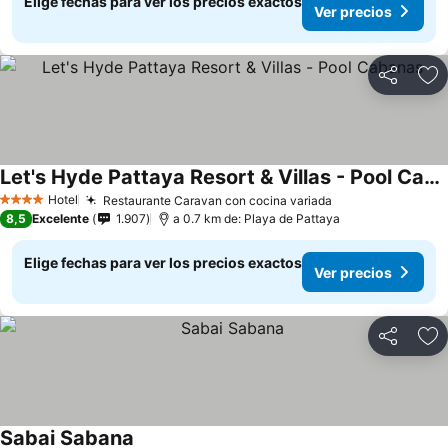
Elige fechas para ver los precios exactos
Ver precios
Compartir
Ag
Let's Hyde Pattaya Resort & Villas - Pool Cabanas
Ver precios
Hotel
Restaurante Caravan con cocina variada
Ver precios
4 Estrellas
8,5
Excelente
1.907
a 0.7 km de: Playa de Pattaya
Elige fechas para ver los precios exactos
Ver precios
Compartir
Ag
Sabai Sabana