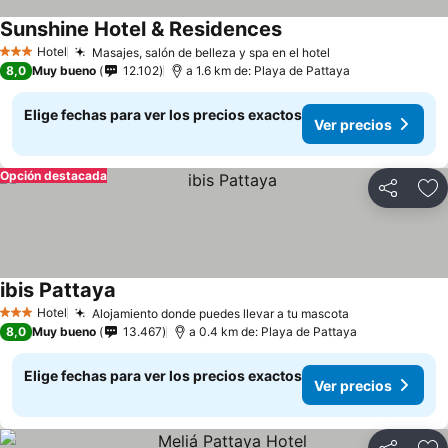
Sunshine Hotel & Residences
Ver precios
Hotel
Masajes, salón de belleza y spa en el hotel
Ver precios
3 Estrellas
8,0
Muy bueno
12.102
a 1.6 km de: Playa de Pattaya
Elige fechas para ver los precios exactos
Ver precios
Opción destacada
Compartir
Ag
ibis Pattaya
Ver precios
Hotel
Alojamiento donde puedes llevar a tu mascota
Ver precios
3 Estrellas
8,0
Muy bueno
13.467
a 0.4 km de: Playa de Pattaya
Elige fechas para ver los precios exactos
Ver precios