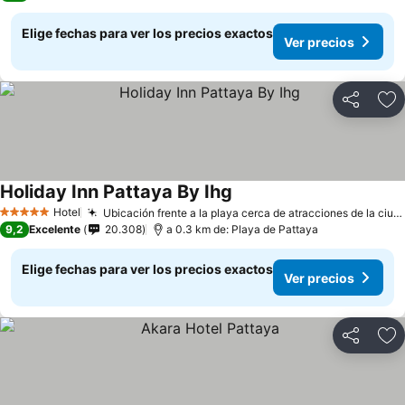
Elige fechas para ver los precios exactos
Ver precios
Compartir
Ag
Holiday Inn Pattaya By Ihg
Ver precios
Hotel
Ubicación frente a la playa cerca de atracciones de la ciudad
5 Estrellas
9,2
Excelente
20.308
a 0.3 km de: Playa de Pattaya
Elige fechas para ver los precios exactos
Ver precios
Compartir
Ag