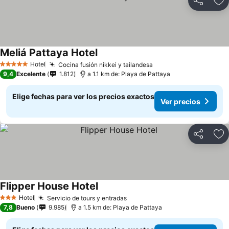
Compartir
Ag
Meliá Pattaya Hotel
Ver precios
Hotel
Cocina fusión nikkei y tailandesa
Ver precios
5 Estrellas
9,4
Excelente
1.812
a 1.1 km de: Playa de Pattaya
Elige fechas para ver los precios exactos
Ver precios
Compartir
Ag
Flipper House Hotel
Ver precios
Hotel
Servicio de tours y entradas
Ver precios
3 Estrellas
7,8
Bueno
9.985
a 1.5 km de: Playa de Pattaya