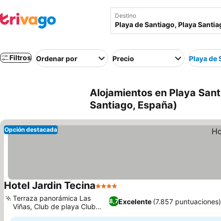
Destino
Filtros
Ordenar por
Precio
Playa de 
Alojamientos en Playa Sant
Santiago, España)
Opción destacada
Hotel Jardin Tecina
4 Estrellas
Terraza panorámica Las
Excelente
(7.857 puntuaciones
8,7
Viñas, Club de playa Club
Laurel