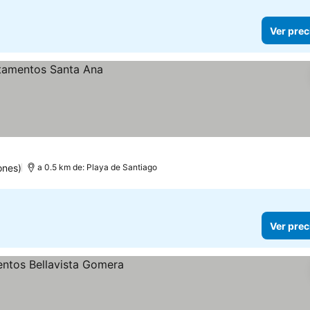
Ver prec
ones)
a 0.5 km de: Playa de Santiago
Ver prec