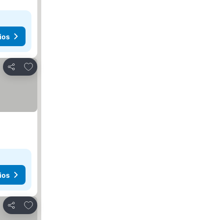
ios
Agregar a favoritos
Compartir
ios
Agregar a favoritos
Compartir