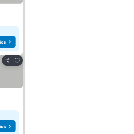
ios
Agregar a favoritos
Compartir
ios