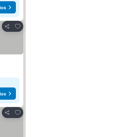
ios
Agregar a favoritos
Compartir
ios
Agregar a favoritos
Compartir