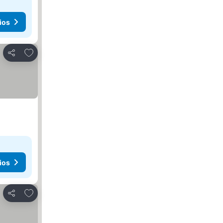
ios
Agregar a favoritos
Compartir
ios
Agregar a favoritos
Compartir