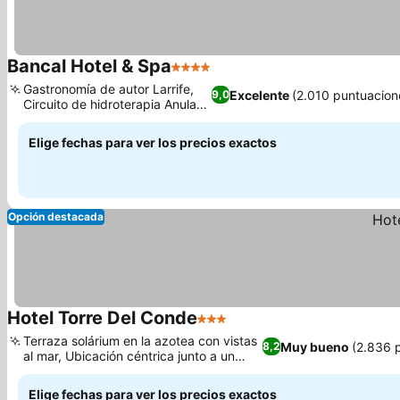
Bancal Hotel & Spa
4 Estrellas
Gastronomía de autor Larrife,
Excelente
(2.010 puntuacion
9,0
Circuito de hidroterapia Anula
Spa
Elige fechas para ver los precios exactos
Opción destacada
Hotel Torre Del Conde
3 Estrellas
Terraza solárium en la azotea con vistas
Muy bueno
(2.836 
8,2
al mar, Ubicación céntrica junto a un
parque histórico
Elige fechas para ver los precios exactos