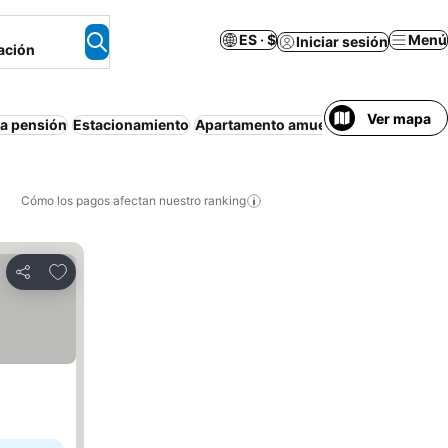
ES · $
Menú
Iniciar sesión
ación
Ver mapa
a pensión
Estacionamiento
Apartamento amueblado
Aire acond
Cómo los pagos afectan nuestro ranking
Agregar a favoritos
Compartir