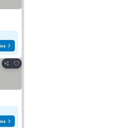
ios
Agregar a favoritos
Compartir
ios