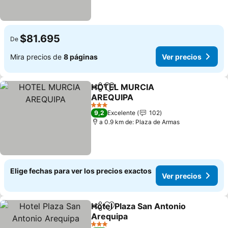
$81.695
De
Mira precios de
8 páginas
Ver precios
HOTEL MURCIA
Compartir
Agregar a favoritos
AREQUIPA
Ver precios
3 Estrellas
9,2
Excelente
102
a 0.9 km de: Plaza de Armas
Elige fechas para ver los precios exactos
Ver precios
Hotel Plaza San Antonio
Compartir
Agregar a favoritos
Arequipa
Ver precios
3 Estrellas