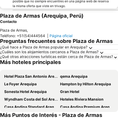
posible que no siempre encuentres en una página web de reserva
la misma oferta que viste en trivago.
Plaza de Armas (Arequipa, Perú)
Contacto
Plaza de Armas
,
Teléfono
:
+51(54)444564
|
Página oficial
Preguntas frecuentes sobre Plaza de Armas
¿Qué hace a Plaza de Armas popular en Arequipa?
¿Cuáles son los alojamientos cercanos a Plaza de Armas?
¿Qué otras atracciones turísticas están cerca de Plaza de Armas?
Más hoteles principales
Hotel Plaza San Antonio Arequipa
qema Arequipa
Le Foyer Arequipa
Hampton by Hilton Arequipa
Sonesta Hotel Arequipa
Gran Hotel
Wyndham Costa del Sol Arequipa
Hoteles Riviera Mansion
Casa Andina Standard Arequipa
Casa Andina Premium Arequipa
Más Puntos de Interés - Plaza de Armas
Ayenda Posada San Juan
Hotel Viza