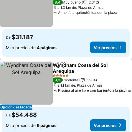
8,4
Muy bueno
2.312
a 1.3 km de: Plaza de Armas
Armonía arquitectónica con la plaza
Ver pr
$31.187
De
Mira precios de
4 páginas
Ver precios
Wyndham Costa del Sol
Compartir
Agregar a favoritos
Arequipa
Ver precios
5 Estrellas
9,3
Excelente
5.984
a 1.1 km de: Plaza de Armas
Piscina al aire libre con bar junto a la piscina
Opción destacada
$54.488
De
Mira precios de
9 páginas
Ver precios