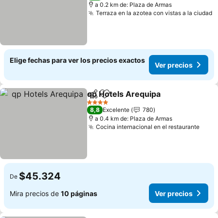
a 0.2 km de: Plaza de Armas
Terraza en la azotea con vistas a la ciudad
V
Elige fechas para ver los precios exactos
Ver precios
qp Hotels Arequipa
Compartir
Agregar a favoritos
Ver pre
4 Estrellas
8,8
Excelente
780
a 0.4 km de: Plaza de Armas
Cocina internacional en el restaurante
Ver 
$45.324
De
Mira precios de
10 páginas
Ver precios