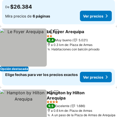
$26.384
De
Mira precios de
6 páginas
Ver precios
Le Foyer Arequipa
Compartir
Agregar a favoritos
Ver prec
2 Estrellas
8,4
Muy bueno
5.021
a 0.3 km de: Plaza de Armas
Habitaciones con balcón privado
Ver prec
Opción destacada
Elige fechas para ver los precios exactos
Ver precios
Hampton by Hilton
Compartir
Agregar a favoritos
Arequipa
Ver precios
4 Estrellas
9,5
Excelente
1.686
a 0.6 km de: Plaza de Armas
A un paso de la Plaza de Armas de Arequipa