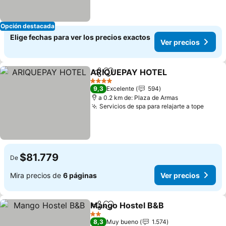
Opción destacada
Elige fechas para ver los precios exactos
Ver precios
ARIQUEPAY HOTEL
Compartir
Agregar a favoritos
Ver pr
4 Estrellas
9,3
Excelente
594
a 0.2 km de: Plaza de Armas
Servicios de spa para relajarte a tope
Ver p
$81.779
De
Mira precios de
6 páginas
Ver precios
Mango Hostel B&B
Compartir
Agregar a favoritos
Ver pre
2 Estrellas
8,3
Muy bueno
1.574