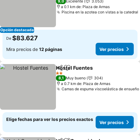
9,0
Excelente
3.053
a 0.1 km de: Plaza de Armas
Piscina en la azotea con vistas a la catedral
Opción destacada
$83.627
De
Mira precios de
12 páginas
Ver precios
Hostel Fuentes
Compartir
Agregar a favoritos
Ver precios
2 Estrellas
8,1
Muy bueno
304
a 0.7 km de: Plaza de Armas
Camas de espuma viscoelástica de ensueño
Elige fechas para ver los precios exactos
Ver precios