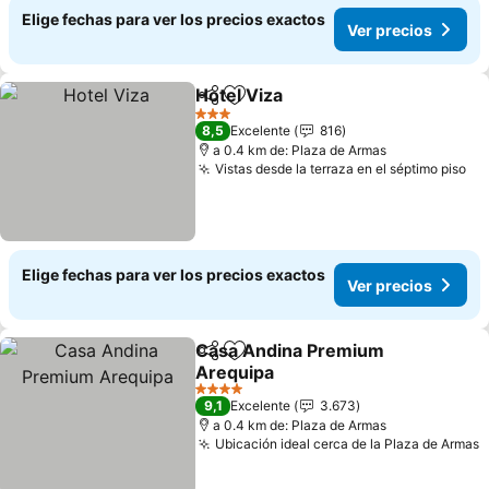
Elige fechas para ver los precios exactos
Ver precios
Hotel Viza
Compartir
Agregar a favoritos
Ver precios
3 Estrellas
8,5
Excelente
816
a 0.4 km de: Plaza de Armas
Vistas desde la terraza en el séptimo piso
Ve
Elige fechas para ver los precios exactos
Ver precios
Casa Andina Premium
Compartir
Agregar a favoritos
Arequipa
Ver precios
4 Estrellas
9,1
Excelente
3.673
a 0.4 km de: Plaza de Armas
Ubicación ideal cerca de la Plaza de Armas
V