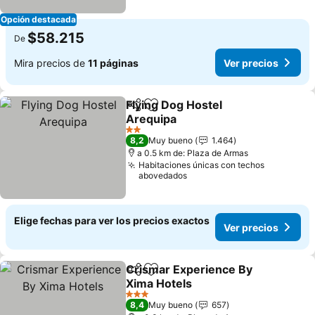
Opción destacada
$58.215
De
Mira precios de
11 páginas
Ver precios
Flying Dog Hostel
Compartir
Agregar a favoritos
Arequipa
Ver precios
2 Estrellas
8,2
Muy bueno
1.464
a 0.5 km de: Plaza de Armas
Habitaciones únicas con techos
abovedados
Elige fechas para ver los precios exactos
Ver precios
Crismar Experience By
Compartir
Agregar a favoritos
Xima Hotels
Ver precios
3 Estrellas
8,4
Muy bueno
657