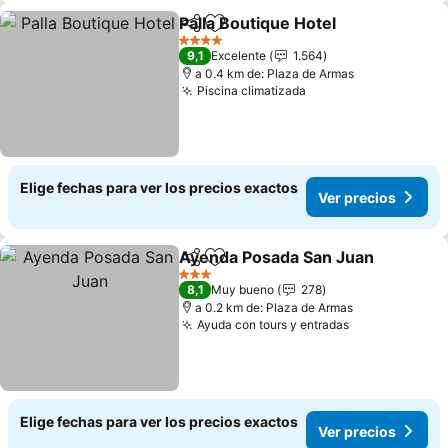
Palla Boutique Hotel
Compartir
Agregar a favoritos
Ver pr
4 Estrellas
9,1
Excelente
1.564
a 0.4 km de: Plaza de Armas
Piscina climatizada
Ver precios
Elige fechas para ver los precios exactos
Ver precios
Ayenda Posada San Juan
Compartir
Agregar a favoritos
V
3 Estrellas
8,1
Muy bueno
278
a 0.2 km de: Plaza de Armas
Ayuda con tours y entradas
Ver precios
Elige fechas para ver los precios exactos
Ver precios