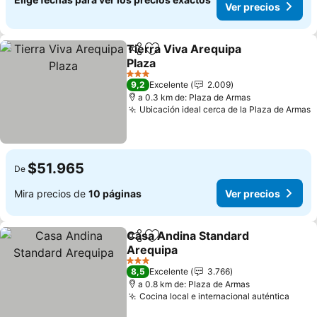
Ver precios
Tierra Viva Arequipa
Compartir
Agregar a favoritos
Plaza
Ver precios
3 Estrellas
9,2
Excelente
2.009
a 0.3 km de: Plaza de Armas
Ubicación ideal cerca de la Plaza de Armas
V
$51.965
De
Mira precios de
10 páginas
Ver precios
Casa Andina Standard
Compartir
Agregar a favoritos
Arequipa
Ver precios
3 Estrellas
8,5
Excelente
3.766
a 0.8 km de: Plaza de Armas
Cocina local e internacional auténtica
Ver p