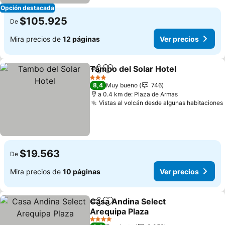
Opción destacada
$105.925
De
Mira precios de
12 páginas
Ver precios
Tambo del Solar Hotel
Compartir
Agregar a favoritos
Ver 
3 Estrellas
8,4
Muy bueno
746
a 0.4 km de: Plaza de Armas
Vistas al volcán desde algunas habitaciones
$19.563
De
Mira precios de
10 páginas
Ver precios
Casa Andina Select
Compartir
Agregar a favoritos
Arequipa Plaza
Ver precios
4 Estrellas