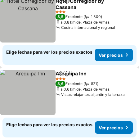
Hotel Corregidor by
Compartir
Agregar a favoritos
Cassana
Ver precios
3 Estrellas
8,5
Excelente
1.300
a 0.8 km de: Plaza de Armas
Cocina internacional y regional
Ver preci
Elige fechas para ver los precios exactos
Ver precios
Arequipa Inn
Compartir
Agregar a favoritos
Ver precios
3 Estrellas
8,6
Excelente
821
a 0.6 km de: Plaza de Armas
Vistas relajantes al jardín y la terraza
Ver p
Elige fechas para ver los precios exactos
Ver precios