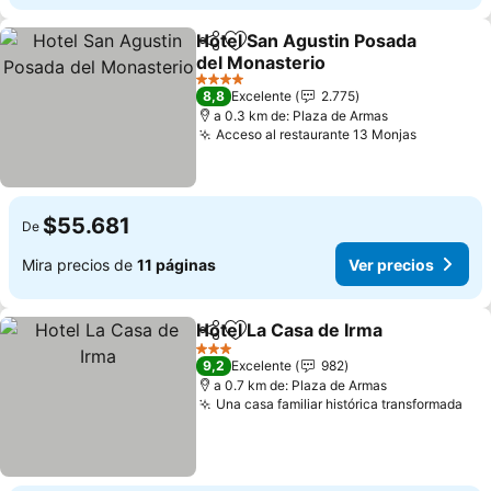
Hotel San Agustin Posada
Compartir
Agregar a favoritos
del Monasterio
Ver precios
4 Estrellas
8,8
Excelente
2.775
a 0.3 km de: Plaza de Armas
Acceso al restaurante 13 Monjas
Ver prec
$55.681
De
Mira precios de
11 páginas
Ver precios
Hotel La Casa de Irma
Compartir
Agregar a favoritos
Ver 
3 Estrellas
9,2
Excelente
982
a 0.7 km de: Plaza de Armas
Una casa familiar histórica transformada
Ver