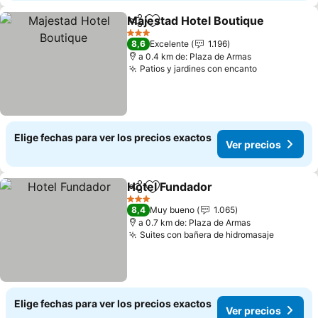
Majestad Hotel Boutique
Compartir
Agregar a favoritos
V
3 Estrellas
8,6
Excelente
1.196
a 0.4 km de: Plaza de Armas
Patios y jardines con encanto
Ver precios
Elige fechas para ver los precios exactos
Ver precios
Hotel Fundador
Compartir
Agregar a favoritos
Ver precio
3 Estrellas
8,4
Muy bueno
1.065
a 0.7 km de: Plaza de Armas
Suites con bañera de hidromasaje
Ver prec
Elige fechas para ver los precios exactos
Ver precios