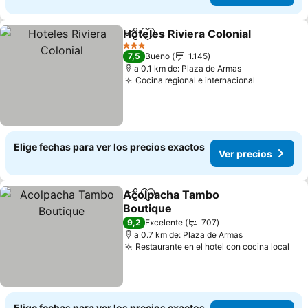
Hoteles Riviera Colonial
Compartir
Agregar a favoritos
Ve
3 Estrellas
7,5
Bueno
1.145
a 0.1 km de: Plaza de Armas
Cocina regional e internacional
Ver preci
Elige fechas para ver los precios exactos
Ver precios
Acolpacha Tambo
Compartir
Agregar a favoritos
Boutique
Ver precios
9,2
Excelente
707
a 0.7 km de: Plaza de Armas
Restaurante en el hotel con cocina local
Ver
Elige fechas para ver los precios exactos