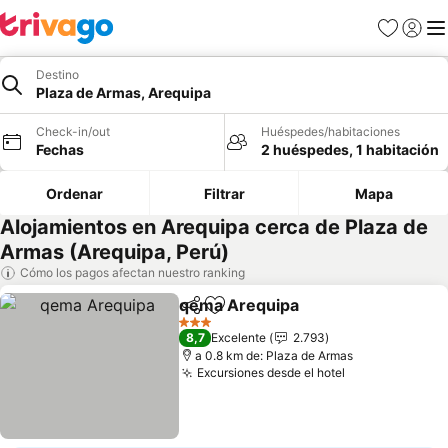
Favoritos
Iniciar 
Me
Destino
Plaza de Armas, Arequipa
Check-in/out
Huéspedes/habitaciones
Fechas
2 huéspedes, 1 habitación
Ordenar
Filtrar
Mapa
Alojamientos en Arequipa cerca de Plaza de
Armas (Arequipa, Perú)
Cómo los pagos afectan nuestro ranking
qema Arequipa
Compartir
Agregar a favoritos
Ver precio
3 Estrellas
8,7
Excelente
2.793
a 0.8 km de: Plaza de Armas
Excursiones desde el hotel
Ver precios