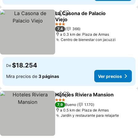
La Casona de Palacio
Compartir
Agregar a favoritos
Viejo
Ver precios
3 Estrellas
7,4
366
a 0.3 km de: Plaza de Armas
Centro de bienestar con jacuzzi
Ver preci
$18.254
De
Mira precios de
3 páginas
Ver precios
Hoteles Riviera Mansion
Compartir
Agregar a favoritos
Ve
3 Estrellas
7,9
Bueno
1.170
a 0.5 km de: Plaza de Armas
Jardín y restaurante para relajarte
Ver prec