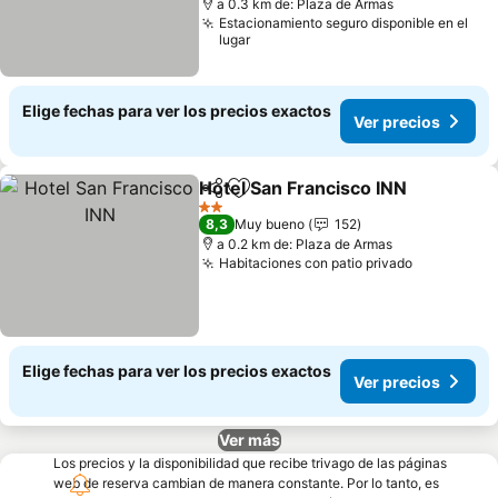
a 0.3 km de: Plaza de Armas
Estacionamiento seguro disponible en el
lugar
Elige fechas para ver los precios exactos
Ver precios
Hotel San Francisco INN
Compartir
Agregar a favoritos
Ve
2 Estrellas
8,3
Muy bueno
152
a 0.2 km de: Plaza de Armas
Habitaciones con patio privado
Ver preci
Elige fechas para ver los precios exactos
Ver precios
Ver más
Los precios y la disponibilidad que recibe trivago de las páginas
web de reserva cambian de manera constante. Por lo tanto, es