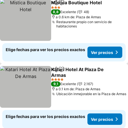
Mística Boutique Hotel
Compartir
Agregar a favoritos
Ver
3 Estrellas
8,8
Excelente
48
a 0.6 km de: Plaza de Armas
Restaurante propio con servicio de
habitaciones
Elige fechas para ver los precios exactos
Ver precios
Katari Hotel At Plaza De
Compartir
Agregar a favoritos
Armas
Ver precios
4 Estrellas
9,1
Excelente
2.167
a 0.1 km de: Plaza de Armas
Ubicación inmejorable en la Plaza de Armas
Elige fechas para ver los precios exactos
Ver precios