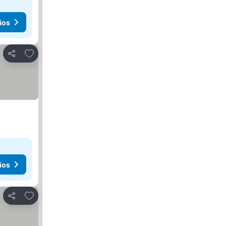
ios
Agregar a favoritos
Compartir
ios
Agregar a favoritos
Compartir