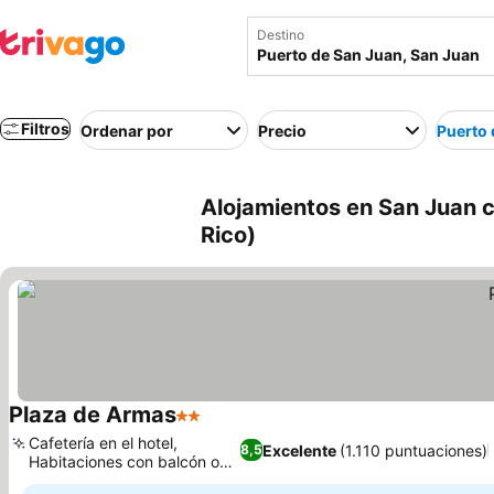
Destino
Filtros
Ordenar por
Precio
Puerto 
Alojamientos en San Juan c
Rico)
Plaza de Armas
2 Estrellas
Cafetería en el hotel,
Excelente
(1.110 puntuaciones)
8,5
Habitaciones con balcón o
terraza