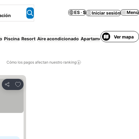
ES · $
Menú
Iniciar sesión
ación
Ver mapa
o
Piscina
Resort
Aire acondicionado
Apartamento amueblado
C
Cómo los pagos afectan nuestro ranking
Agregar a favoritos
Compartir