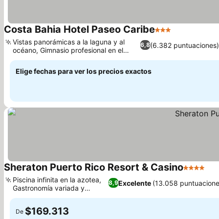
Costa Bahia Hotel Paseo Caribe
3 Estrellas
Vistas panorámicas a la laguna y al
(6.382 puntuaciones)
6,8
océano, Gimnasio profesional en el
hotel
Elige fechas para ver los precios exactos
Sheraton Puerto Rico Resort & Casino
4 Estrella
Piscina infinita en la azotea,
Excelente
(13.058 puntuacione
8,9
Gastronomía variada y
salones
$169.313
De