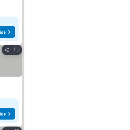
ios
Agregar a favoritos
Compartir
ios