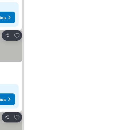
ios
Agregar a favoritos
Compartir
ios
Agregar a favoritos
Compartir