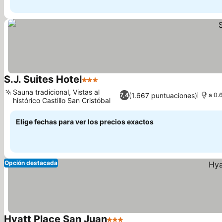
S.J. Suites Hotel
3 Estrellas
Sauna tradicional, Vistas al
(1.667 puntuaciones)
7,4
a 0.
histórico Castillo San Cristóbal
Elige fechas para ver los precios exactos
Opción destacada
Hyatt Place San Juan