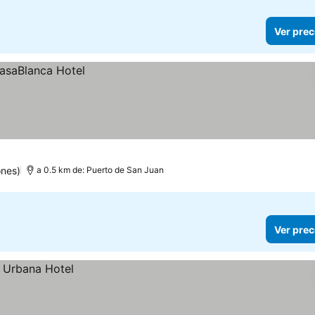
Ver prec
ones)
a 0.5 km de: Puerto de San Juan
Ver prec