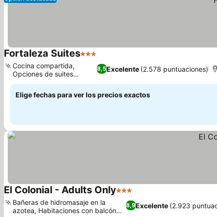
Fortaleza Suites
3 Estrellas
Cocina compartida,
Excelente
(2.578 puntuaciones)
8,5
Opciones de suites
familiares
Elige fechas para ver los precios exactos
El Colonial - Adults Only
3 Estrellas
Bañeras de hidromasaje en la
Excelente
(2.923 puntuac
8,9
azotea, Habitaciones con balcón