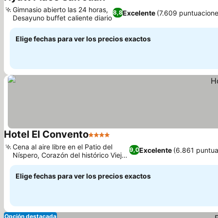
3 Estrellas
Gimnasio abierto las 24 horas,
Excelente
(7.609 puntuacione
8,8
Desayuno buffet caliente diario
Elige fechas para ver los precios exactos
Hotel El Convento
4 Estrellas
Cena al aire libre en el Patio del
Excelente
(6.861 puntua
9,0
Níspero, Corazón del histórico Viejo
San Juan
Elige fechas para ver los precios exactos
Opción destacada