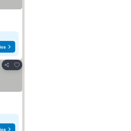
ios
Agregar a favoritos
Compartir
ios