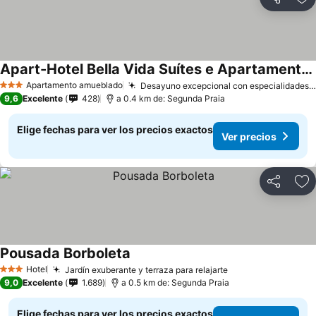
Compartir
Ag
Apart-Hotel Bella Vida Suítes e Apartamentos
Apartamento amueblado
Desayuno excepcional con especialidades locales
3 Estrellas
9,6
Excelente
428
a 0.4 km de: Segunda Praia
Elige fechas para ver los precios exactos
Ver precios
Compartir
Ag
Pousada Borboleta
Hotel
Jardín exuberante y terraza para relajarte
3 Estrellas
9,0
Excelente
1.689
a 0.5 km de: Segunda Praia
Elige fechas para ver los precios exactos