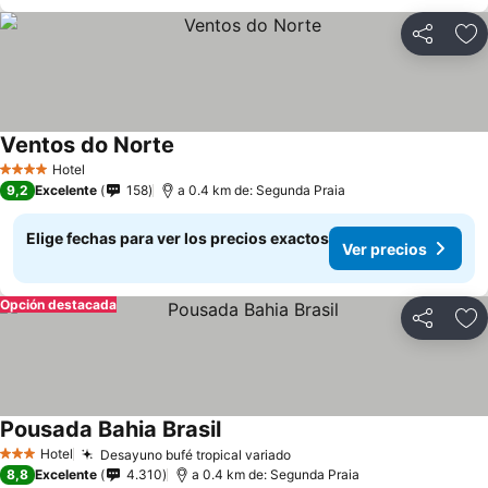
Compartir
Ag
Ventos do Norte
Hotel
4 Estrellas
9,2
Excelente
158
a 0.4 km de: Segunda Praia
Elige fechas para ver los precios exactos
Ver precios
Opción destacada
Compartir
Ag
Pousada Bahia Brasil
Hotel
Desayuno bufé tropical variado
3 Estrellas
8,8
Excelente
4.310
a 0.4 km de: Segunda Praia