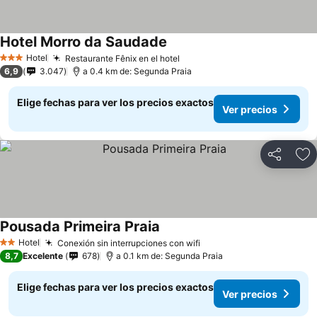
Hotel Morro da Saudade
Hotel
Restaurante Fênix en el hotel
3 Estrellas
6,9
3.047
a 0.4 km de: Segunda Praia
Elige fechas para ver los precios exactos
Ver precios
Compartir
Ag
Pousada Primeira Praia
Hotel
Conexión sin interrupciones con wifi
2 Estrellas
8,7
Excelente
678
a 0.1 km de: Segunda Praia
Elige fechas para ver los precios exactos
Ver precios