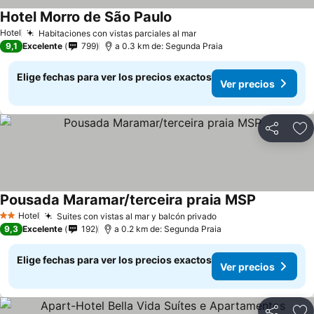
Hotel Morro de São Paulo
Hotel
Habitaciones con vistas parciales al mar
9,1
Excelente
799
a 0.3 km de: Segunda Praia
Elige fechas para ver los precios exactos
Ver precios
Compartir
Ag
Pousada Maramar/terceira praia MSP
Hotel
Suites con vistas al mar y balcón privado
2 Estrellas
9,3
Excelente
192
a 0.2 km de: Segunda Praia
Elige fechas para ver los precios exactos
Ver precios