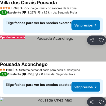
Villa dos Corais Pousada
Hotel
Cocina gourmet con sabores de la zona
4 Estrellas
9,3
Excelente
3.297
a 1.2 km de: Segunda Praia
Elige fechas para ver los precios exactos
Ver precios
Opción destacada
Compartir
Ag
Pousada Aconchego
Hotel
Sistema personalizado para pedir el desayuno
2 Estrellas
9,5
Excelente
858
a 0.4 km de: Segunda Praia
Elige fechas para ver los precios exactos
Ver precios
Compartir
Ag