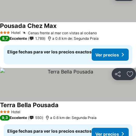
Pousada Chez Max
Hotel
Cenas frente al mar con vistas al océano
3 Estrellas
8,7
Excelente
1.789
a 0.6 km de: Segunda Praia
Elige fechas para ver los precios exactos
Ver precios
Compartir
Ag
Terra Bella Pousada
Hotel
3 Estrellas
9,3
Excelente
550
a 0.6 km de: Segunda Praia
Elige fechas para ver los precios exactos
Ver precios