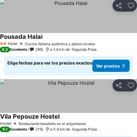
Compartir
Ag
Pousada Halai
Hotel
Cocina italiana auténtica y platos locales
2 Estrellas
9,2
Excelente
296
a 2.6 km de: Segunda Praia
Elige fechas para ver los precios exactos
Ver precios
Compartir
Ag
Vila Pepouze Hostel
Hostel
Restaurante brasileño en el alojamiento
9,1
Excelente
276
a 0.9 km de: Segunda Praia