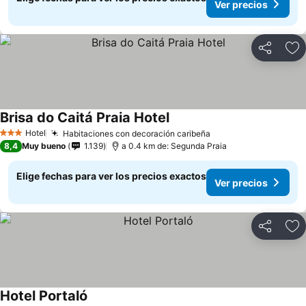
Ver precios
Compartir
Ag
Brisa do Caitá Praia Hotel
Hotel
Habitaciones con decoración caribeña
3 Estrellas
8,4
Muy bueno
1.139
a 0.4 km de: Segunda Praia
Elige fechas para ver los precios exactos
Ver precios
Compartir
Ag
Hotel Portaló