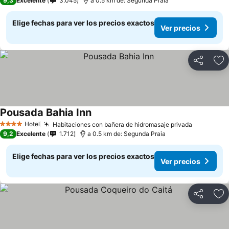
9,3
Excelente
3.045
a 0.5 km de: Segunda Praia
Elige fechas para ver los precios exactos
Ver precios
Compartir
Ag
Pousada Bahia Inn
Hotel
Habitaciones con bañera de hidromasaje privada
4 Estrellas
9,2
Excelente
1.712
a 0.5 km de: Segunda Praia
Elige fechas para ver los precios exactos
Ver precios
Compartir
Ag