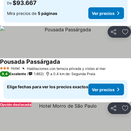
$93.667
De
Mira precios de
5 páginas
Ver precios
Compartir
Ag
Pousada Passárgada
Hotel
Habitaciones con terraza privada y vistas al mar
3 Estrellas
9,4
Excelente
1.862
a 0.4 km de: Segunda Praia
Elige fechas para ver los precios exactos
Ver precios
Opción destacada
Compartir
Ag