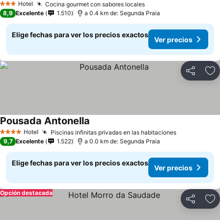
Hotel
Cocina gourmet con sabores locales
3 Estrellas
8,9
Excelente
1.510
a 0.4 km de: Segunda Praia
Elige fechas para ver los precios exactos
Ver precios
Compartir
Ag
Pousada Antonella
Hotel
Piscinas infinitas privadas en las habitaciones
4 Estrellas
9,7
Excelente
1.522
a 0.0 km de: Segunda Praia
Elige fechas para ver los precios exactos
Ver precios
Opción destacada
Compartir
Ag