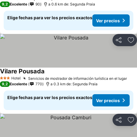
2 Estrellas
9,2
Excelente
90
a 0.6 km de: Segunda Praia
Elige fechas para ver los precios exactos
Ver precios
Compartir
Ag
Vilare Pousada
Hotel
Servicios de mostrador de información turística en el lugar
3 Estrellas
9,2
Excelente
770
a 0.3 km de: Segunda Praia
Elige fechas para ver los precios exactos
Ver precios
Compartir
Ag