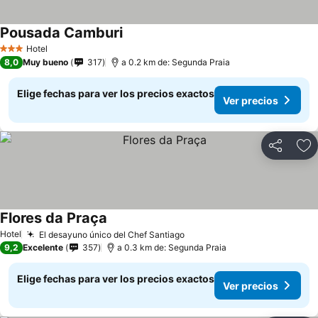
Pousada Camburi
Hotel
3 Estrellas
8,0
Muy bueno
317
a 0.2 km de: Segunda Praia
Elige fechas para ver los precios exactos
Ver precios
Compartir
Ag
Flores da Praça
Hotel
El desayuno único del Chef Santiago
9,2
Excelente
357
a 0.3 km de: Segunda Praia
Elige fechas para ver los precios exactos
Ver precios