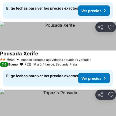
Elige fechas para ver los precios exactos
Ver precios
Compartir
Ag
Pousada Xerife
Hotel
Acceso directo a actividades acuáticas variadas
2 Estrellas
7,6
Bueno
752
a 0.4 km de: Segunda Praia
Elige fechas para ver los precios exactos
Ver precios
Compartir
Ag