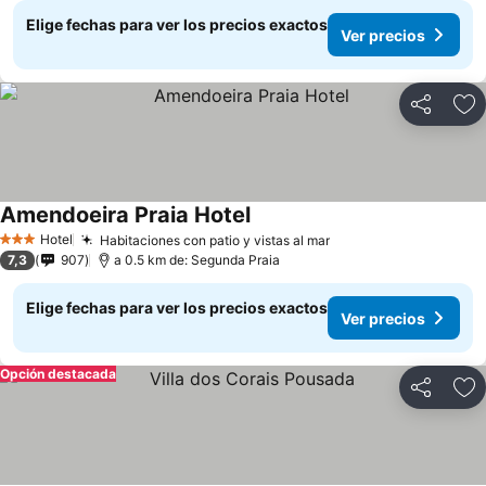
Elige fechas para ver los precios exactos
Ver precios
Compartir
Ag
Amendoeira Praia Hotel
Hotel
Habitaciones con patio y vistas al mar
3 Estrellas
7,3
907
a 0.5 km de: Segunda Praia
Elige fechas para ver los precios exactos
Ver precios
Opción destacada
Compartir
Ag