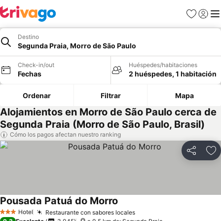
Favoritos
Iniciar 
Me
Destino
Segunda Praia, Morro de São Paulo
Check-in/out
Huéspedes/habitaciones
Fechas
2 huéspedes, 1 habitación
Ordenar
Filtrar
Mapa
Alojamientos en Morro de São Paulo cerca de
Segunda Praia (Morro de São Paulo, Brasil)
Cómo los pagos afectan nuestro ranking
Compartir
Ag
Pousada Patuá do Morro
Hotel
Restaurante con sabores locales
3 Estrellas