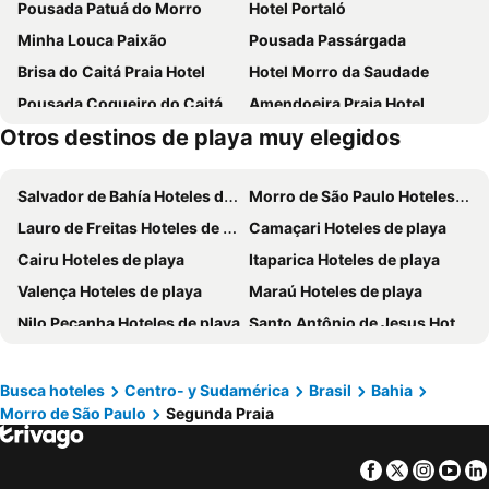
Pousada Patuá do Morro
Hotel Portaló
Minha Louca Paixão
Pousada Passárgada
Brisa do Caitá Praia Hotel
Hotel Morro da Saudade
Pousada Coqueiro do Caitá
Amendoeira Praia Hotel
Otros destinos de playa muy elegidos
Pousada Rosa do Mar
Pousada Bahia Brasil
Hotel Porto do Zimbo
Pousada Borboleta
Salvador de Bahía Hoteles de playa
Morro de São Paulo Hoteles de playa
Pousada Xerife
Pousada Chez Max
Lauro de Freitas Hoteles de playa
Camaçari Hoteles de playa
Pousada Bahia Inn
Hotel Onda Azul
Cairu Hoteles de playa
Itaparica Hoteles de playa
Vila Dos Orixás Boutique Hotel
Aroeira Eco Pousada
Valença Hoteles de playa
Maraú Hoteles de playa
Hotel do Pescador
Hotel Karapitangui
Nilo Peçanha Hoteles de playa
Santo Antônio de Jesus Hoteles de playa
Pousada Porto dos Milagres
Pousada Primeira Praia
Cachoeira Hoteles de playa
Vera Cruz Hoteles de playa
Pousada Bem Te Vi
Pousada das Gaivotas
Sina Residencial
Charme Pousada Boutique & Spa
Busca hoteles
Centro- y Sudamérica
Brasil
Bahia
Morro de São Paulo
Segunda Praia
Pousada E Restaurante Passart
Pousada Territorial
Altavista residence
Pousada Cairu
Facebook
Twitter
Insta
Yo
Pousada Vila do Sossego