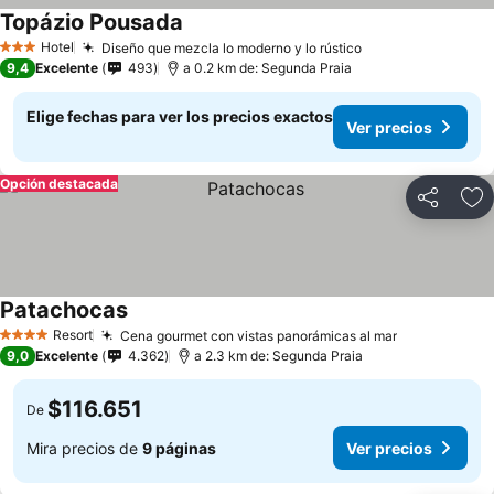
Topázio Pousada
Hotel
Diseño que mezcla lo moderno y lo rústico
3 Estrellas
9,4
Excelente
493
a 0.2 km de: Segunda Praia
Elige fechas para ver los precios exactos
Ver precios
Opción destacada
Compartir
Ag
Patachocas
Resort
Cena gourmet con vistas panorámicas al mar
4 Estrellas
9,0
Excelente
4.362
a 2.3 km de: Segunda Praia
$116.651
De
Mira precios de
9 páginas
Ver precios