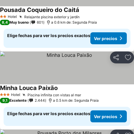
Pousada Coqueiro do Caitá
Hotel
Relajante piscina exterior y jardín
2 Estrellas
8,4
Muy bueno
601
a 0.6 km de: Segunda Praia
Elige fechas para ver los precios exactos
Ver precios
Compartir
Ag
Minha Louca Paixão
Hotel
Piscina infinita con vistas al mar
3 Estrellas
9,1
Excelente
2.444
a 0.5 km de: Segunda Praia
Elige fechas para ver los precios exactos
Ver precios