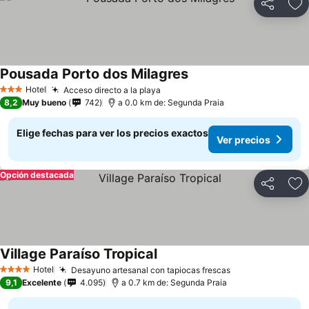
Compartir
Ag
Pousada Porto dos Milagres
Hotel
Acceso directo a la playa
3 Estrellas
8,2
Muy bueno
742
a 0.0 km de: Segunda Praia
Elige fechas para ver los precios exactos
Ver precios
Opción destacada
Compartir
Ag
Village Paraíso Tropical
Hotel
Desayuno artesanal con tapiocas frescas
4 Estrellas
9,1
Excelente
4.095
a 0.7 km de: Segunda Praia