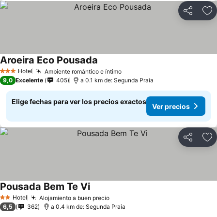
Compartir
Ag
Aroeira Eco Pousada
Hotel
Ambiente romántico e íntimo
3 Estrellas
9,0
Excelente
405
a 0.1 km de: Segunda Praia
Elige fechas para ver los precios exactos
Ver precios
Compartir
Ag
Pousada Bem Te Vi
Hotel
Alojamiento a buen precio
2 Estrellas
6,5
362
a 0.4 km de: Segunda Praia