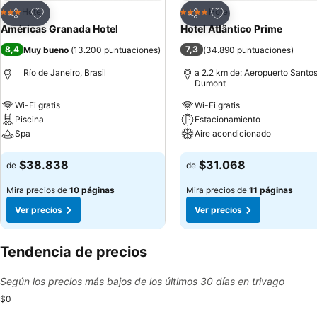
Agregar a favoritos
Agregar a favoritos
Hotel
Hotel
3 Estrellas
4 Estrellas
Compartir
Compartir
Américas Granada Hotel
Hotel Atlântico Prime
8,4
7,3
Muy bueno
(
13.200 puntuaciones
)
(
34.890 puntuaciones
)
Río de Janeiro, Brasil
a 2.2 km de: Aeropuerto Santo
Dumont
Wi-Fi gratis
Wi-Fi gratis
Piscina
Estacionamiento
Spa
Aire acondicionado
Ver precios
Ver precios
$38.838
$31.068
de
de
Mira precios de
10 páginas
Mira precios de
11 páginas
Ver precios
Ver precios
Tendencia de precios
Según los precios más bajos de los últimos 30 días en trivago
$0