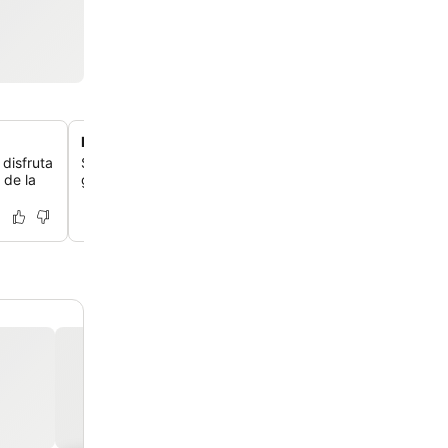
Desayuno buffet brasileño variado
 disfruta
Saborea un desayuno diverso con frutas tropicales fre
 de la
guayaba y maracuyá, panes variados y un café espress