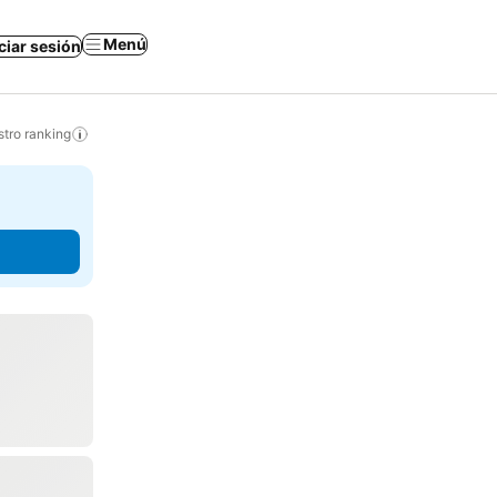
Menú
iciar sesión
tro ranking