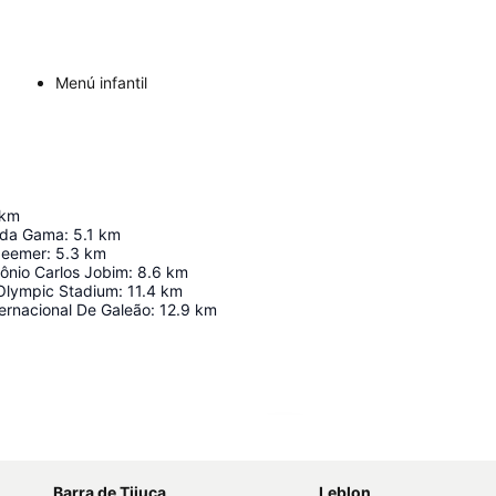
Menú infantil
km
 da Gama
:
5.1
km
deemer
:
5.3
km
ônio Carlos Jobim
:
8.6
km
 Olympic Stadium
:
11.4
km
ernacional De Galeão
:
12.9
km
Ampliar mapa
Barra de Tijuca
Leblon