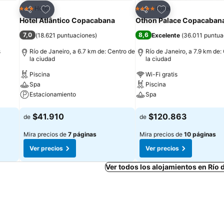
Agregar a favoritos
Agregar a favorit
Hotel
Hotel
3 Estrellas
4 Estrellas
Compartir
Compartir
Hotel Atlântico Copacabana
Othon Palace Copacabana
7,0
8,6
(
18.621 puntuaciones
)
Excelente
(
36.011 puntua
s
Río de Janeiro, a 6.7 km de: Centro de
Río de Janeiro, a 7.9 km de:
la ciudad
la ciudad
Piscina
Wi-Fi gratis
Spa
Piscina
Estacionamiento
Spa
Ver precios
Ver precios
$41.910
$120.863
de
de
Mira precios de
7 páginas
Mira precios de
10 páginas
Ver precios
Ver precios
Ver todos los alojamientos en Río 