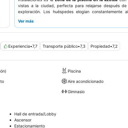
vistas a la ciudad, perfecta para relajarse después de
exploración. Los huéspedes elogian constantemente 
atento y servicial
y el
delicioso y variado desayuno
Ver más
incluye frutas frescas y especialidades brasileñas
experiencia más tranquila, los huéspedes deben sol
habitación con vistas al jardín.
Experiencia
•
7,7
Transporte público
•
7,3
Propiedad
•
7,2
ión)
Piscina
to
Aire acondicionado
Gimnasio
Hall de entrada/Lobby
Ascensor
Estacionamiento