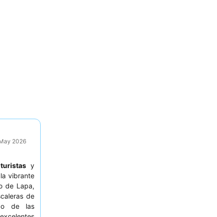
9 May 2026
a
turistas
y
la vibrante
to de Lapa,
caleras de
do de las
excelentes