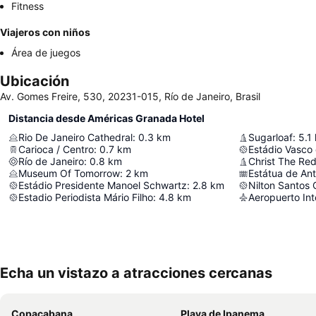
Fitness
Viajeros con niños
Área de juegos
Ubicación
Av. Gomes Freire, 530, 20231-015, Río de Janeiro, Brasil
Distancia desde Américas Granada Hotel
Rio De Janeiro Cathedral
:
0.3
km
Sugarloaf
:
5.1
Carioca / Centro
:
0.7
km
Estádio Vasco
Río de Janeiro
:
0.8
km
Christ The Re
Museum Of Tomorrow
:
2
km
Estátua de Ant
Estádio Presidente Manoel Schwartz
:
2.8
km
Nilton Santos
Estadio Periodista Mário Filho
:
4.8
km
Aeropuerto Int
Echa un vistazo a atracciones cercanas
Copacabana
Playa de Ipanema