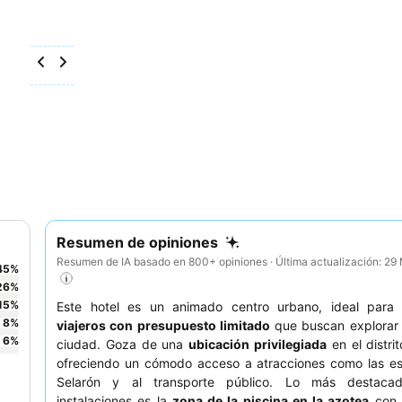
Resumen de opiniones
Resumen de IA basado en 800+ opiniones · Última actualización: 2
45
%
26
%
15
%
Este hotel es un animado centro urbano, ideal par
8
%
viajeros con presupuesto limitado
que buscan explorar 
6
%
ciudad. Goza de una
ubicación privilegiada
en el distri
ofreciendo un cómodo acceso a atracciones como las es
Selarón y al transporte público. Lo más destaca
instalaciones es la
zona de la piscina en la azotea
con 