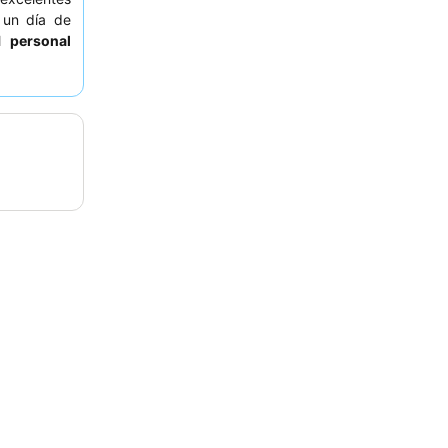
 un día de
al
personal
 bufé
, que
. Para una
icitar una