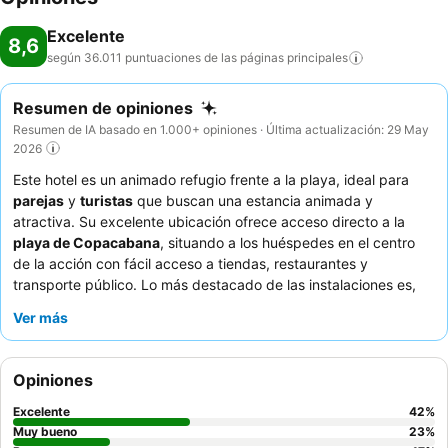
Excelente
8,6
según 36.011 puntuaciones de las páginas
principales
Resumen de opiniones
Resumen de IA basado en 1.000+ opiniones · Última actualización: 29 May
2026
Este hotel es un animado refugio frente a la playa, ideal para
parejas
y
turistas
que buscan una estancia animada y
atractiva. Su excelente ubicación ofrece acceso directo a la
playa de Copacabana
, situando a los huéspedes en el centro
de la acción con fácil acceso a tiendas, restaurantes y
transporte público. Lo más destacado de las instalaciones es,
sin duda, la
piscina en la azotea
con sus impresionantes vistas
Ver más
a Copacabana. Los huéspedes elogian constantemente el
servicio atento y profesional
del personal y el excelente y
variado
desayuno bufé
. Para una experiencia más exclusiva,
Opiniones
considere reservar una habitación con
acceso al salón VIP
para
un registro privado y un desayuno tranquilo en la planta 30.
Excelente
42
%
Muy bueno
23
%