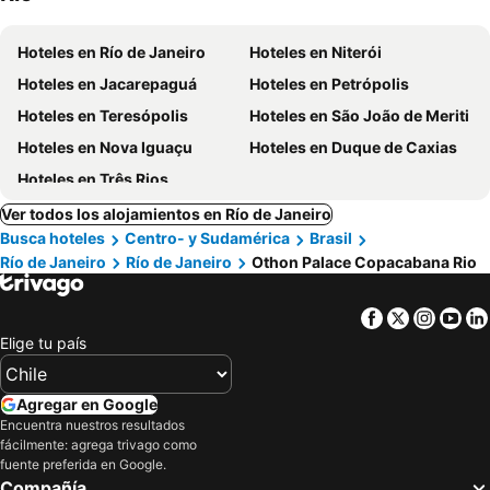
Hoteles en Río de Janeiro
Hoteles en Niterói
Hoteles en Jacarepaguá
Hoteles en Petrópolis
Hoteles en Teresópolis
Hoteles en São João de Meriti
Hoteles en Nova Iguaçu
Hoteles en Duque de Caxias
Hoteles en Três Rios
Ver todos los alojamientos en Río de Janeiro
Busca hoteles
Centro- y Sudamérica
Brasil
Río de Janeiro
Río de Janeiro
Othon Palace Copacabana Rio
Facebook
Twitter
Insta
Yo
Elige tu país
Agregar en Google
Encuentra nuestros resultados
fácilmente: agrega trivago como
fuente preferida en Google.
Compañía