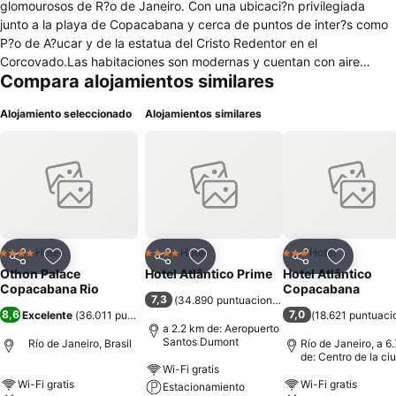
glomourosos de R?o de Janeiro. Con una ubicaci?n privilegiada
junto a la playa de Copacabana y cerca de puntos de inter?s como
P?o de A?ucar y de la estatua del Cristo Redentor en el
Corcovado.Las habitaciones son modernas y cuentan con aire
Compara alojamientos similares
acondicionado, mini-bar, TV por cable, conexi?n WiFi, tel?fono y
caja de seguridad electr?nica. Todas tienen balc?n, ventanas
Alojamiento seleccionado
Alojamientos similares
insonorizadas y vistas al mar (consultar disponibilidad a la
llegada).Entre sus instalaciones est?n una fant?stica piscina con bar
en la terraza y una sala de desayunos. El hotel tambi?n dispone de
una gran variedad de restaurantes, un piano bar y un centro de
bienestar con gimnasio, sauna y SPA.Para negocios, hay un centro
de convenciones con lo ?ltimo en tecnolog?a, estacionamiento e
internet WiFi.Check-in: desde las 15:00 horasCheck-out: hasta
12:00 horas
Hotel
Hotel
Hotel
4 Estrellas
4 Estrellas
3 Estrellas
Compartir
Agregar a favoritos
Compartir
Agregar a favoritos
Compartir
Agregar 
Othon Palace
Hotel Atlântico Prime
Hotel Atlântico
Copacabana Rio
Copacabana
7,3
(
34.890 puntuaciones
)
8,6
7,0
Excelente
(
36.011 puntuaciones
)
(
18.621 puntuaci
a 2.2 km de: Aeropuerto
Santos Dumont
Río de Janeiro, Brasil
Río de Janeiro, a 6
de: Centro de la ci
Wi-Fi gratis
Wi-Fi gratis
Wi-Fi gratis
Estacionamiento