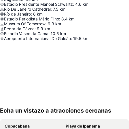
Estádio Presidente Manoel Schwartz
:
4.6
km
Rio De Janeiro Cathedral
:
7.5
km
Río de Janeiro
:
8
km
Estadio Periodista Mário Filho
:
8.4
km
Museum Of Tomorrow
:
9.3
km
Pedra da Gávea
:
9.9
km
Estádio Vasco da Gama
:
10.5
km
Aeropuerto Internacional De Galeão
:
19.5
km
Echa un vistazo a atracciones cercanas
Ampliar mapa
Copacabana
Playa de Ipanema