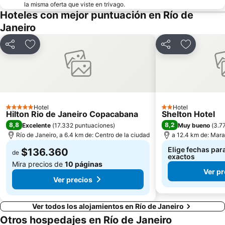
Pan de Azúcar y Funicular
Catete
la misma oferta que viste en trivago.
Hoteles con mejor puntuación en Río de
São Conrado
Charitas
Janeiro
Roja
de Flamengo
Isla de Paquetá
Centro Cultural Banco do Brasil
Compartir
Agregar a favoritos
Compartir
Agregar a 
Riocentro Convention Centre
Glória
Praia de São Francisco
Siqueira Campos Metro Station
Praia do Leme
Parque de Flamengo
Metrô Rio
Carioca Metro Station
Hotel
Hotel
5 Estrellas
2 Estrellas
Hilton Rio de Janeiro Copacabana
Shelton Hotel
Do Recreio dos Bandeirantes
General Osório Metro Station
8,8
8,2
Excelente
(
17.332 puntuaciones
)
Muy bueno
(
3.7
Río de Janeiro, a 6.4 km de: Centro de la ciudad
a 12.4 km de: Mar
Elige fechas para
$136.360
de
exactos
Mira precios de
10 páginas
Ver pr
Ver precios
Ver todos los alojamientos en Río de Janeiro
Otros hospedajes en Río de Janeiro