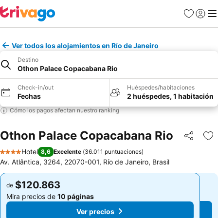
Favoritos
Iniciar 
Me
Ver todos los alojamientos en Río de Janeiro
Destino
Othon Palace Copacabana Rio
Check-in/out
Huéspedes/habitaciones
Fechas
2 huéspedes, 1 habitación
Cómo los pagos afectan nuestro ranking
Othon Palace Copacabana Rio
Compartir
Ag
Hotel
8,6
Excelente
(
36.011 puntuaciones
)
4 Estrellas
Av. Atlântica, 3264, 22070-001, Río de Janeiro, Brasil
$120.863
$120.863
de
de
Mira precios de
10 páginas
Mira precios de
10 páginas
Ver precios
Ver precios