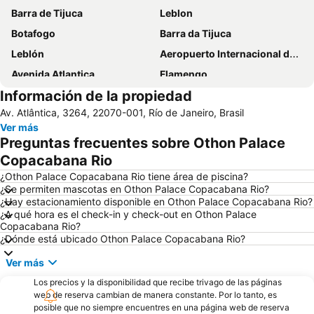
Barra de Tijuca
Leblon
Botafogo
Barra da Tijuca
Leblón
Aeropuerto Internacional de Galeão Antônio Carlos Jobim
Avenida Atlantica
Flamengo
Información de la propiedad
Lapa
Botafogo
Av. Atlântica, 3264, 22070-001, Río de Janeiro, Brasil
Rio de Janeiro: Carioca Landscapes between the Mountain and the Sea
Leme
Ver más
Cristo Redentor
Rock in Rio - Cidade do Rock
Preguntas frecuentes sobre Othon Palace
Cristo Redentor
Cinelândia
Copacabana Rio
Rio Centro
Santa Teresa
¿Othon Palace Copacabana Rio tiene área de piscina?
¿Se permiten mascotas en Othon Palace Copacabana Rio?
Porto do Rio de Janeiro
Arpoador
¿Hay estacionamiento disponible en Othon Palace Copacabana Rio?
¿A qué hora es el check-in y check-out en Othon Palace
Recreio dos Bandeirantes
Arcos de Lapa
Copacabana Rio?
Aeropuerto Santos Dumont
Urca
¿Dónde está ubicado Othon Palace Copacabana Rio?
Sambódromo
Rio Boat Show
Ver más
AquaRio
Praia do Pepê
Los precios y la disponibilidad que recibe trivago de las páginas
web de reserva cambian de manera constante. Por lo tanto, es
Cantagalo Metro Station
Praia da Urca
posible que no siempre encuentres en una página web de reserva