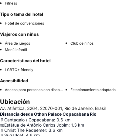
Fitness
Tipo o tema del hotel
Hotel de convenciones
Viajeros con niños
Área de juegos
Club de niños
Menú infantil
Características del hotel
LGBTQ+ friendly
Accesibilidad
Acceso para personas con discapacidad
Estacionamiento adaptado
Ubicación
Av. Atlântica, 3264, 22070-001, Río de Janeiro, Brasil
Distancia desde Othon Palace Copacabana Rio
Cantagalo / Copacabana
:
0.6
km
Estátua de Antônio Carlos Jobim
:
1.3
km
Christ The Redeemer
:
3.6
km
Sugarloaf
:
4.6
km