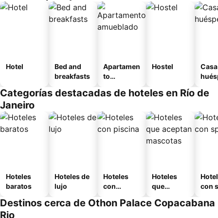
Hotel
Bed and
Apartamen
Hostel
Casa
breakfasts
to
hués
amueblad
Categorías destacadas de hoteles en Río de
o
Janeiro
Hoteles
Hoteles de
Hoteles
Hoteles
Hote
baratos
lujo
con
que
con 
piscina
aceptan
Destinos cerca de Othon Palace Copacabana
mascotas
Rio