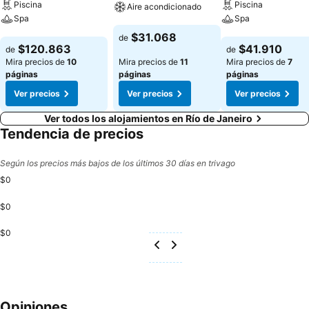
Piscina
Piscina
Aire acondicionado
Spa
Spa
Ver precios
$31.068
de
Ver precios
Ver precios
$120.863
$41.910
de
de
Mira precios de
10
Mira precios de
11
Mira precios de
7
páginas
páginas
páginas
Ver precios
Ver precios
Ver precios
Ver todos los alojamientos en Río de Janeiro
Tendencia de precios
Según los precios más bajos de los últimos 30 días en trivago
$0
$0
$0
Opiniones