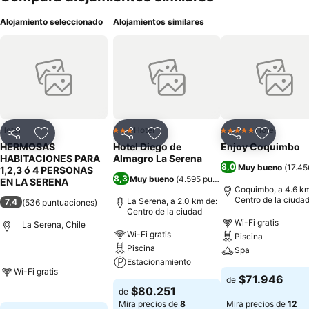
Alojamiento seleccionado
Alojamientos similares
Hotel
Hotel
Hotel
3 Estrellas
5 Estrellas
Compartir
Agregar a favoritos
Compartir
Agregar a favoritos
Compartir
Agregar 
HERMOSAS
Hotel Diego de
Enjoy Coquimbo
HABITACIONES PARA
Almagro La Serena
8,0
Muy bueno
(
17.45
1,2,3 ó 4 PERSONAS
8,3
Muy bueno
(
4.595 puntuaciones
)
EN LA SERENA
Coquimbo, a 4.6 km
Centro de la ciuda
La Serena, a 2.0 km de:
7,4
(
536 puntuaciones
)
Centro de la ciudad
Wi-Fi gratis
La Serena, Chile
Wi-Fi gratis
Piscina
Piscina
Spa
Estacionamiento
Wi-Fi gratis
$71.946
de
$80.251
de
Mira precios de
8
Mira precios de
12