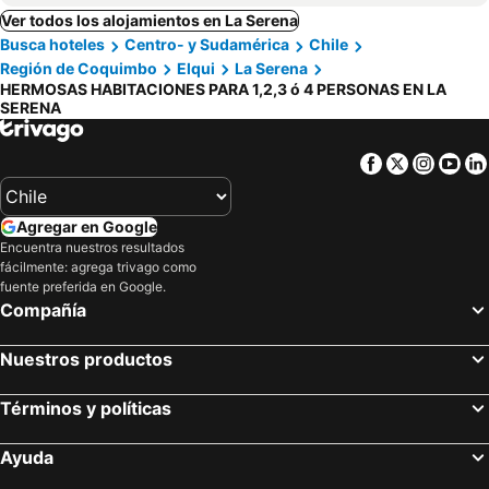
Ver todos los alojamientos en La Serena
Busca hoteles
Centro- y Sudamérica
Chile
Región de Coquimbo
Elqui
La Serena
HERMOSAS HABITACIONES PARA 1,2,3 ó 4 PERSONAS EN LA
SERENA
Facebook
Twitter
Insta
Yo
Agregar en Google
Encuentra nuestros resultados
fácilmente: agrega trivago como
fuente preferida en Google.
Compañía
Nuestros productos
Términos y políticas
Ayuda