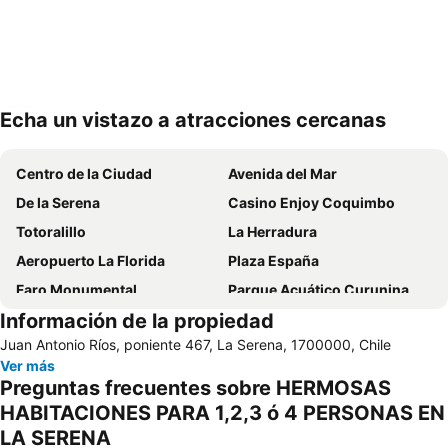
Echa un vistazo a atracciones cercanas
Ampliar mapa
Centro de la Ciudad
Avenida del Mar
De la Serena
Casino Enjoy Coquimbo
Totoralillo
La Herradura
Aeropuerto La Florida
Plaza España
Faro Monumental
Parque Acuático Curunina
Información de la propiedad
Puerto de Coquimbo
Museo Arqueológico de la Serena
Juan Antonio Ríos, poniente 467, La Serena, 1700000, Chile
Museo al aire libre Avenida Francisco de Aguirre
Ver más
Preguntas frecuentes sobre HERMOSAS
HABITACIONES PARA 1,2,3 ó 4 PERSONAS EN
LA SERENA