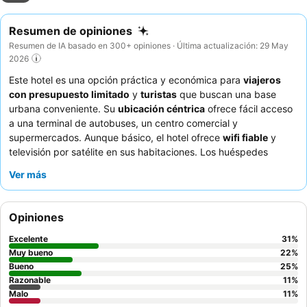
Resumen de opiniones
Resumen de IA basado en 300+ opiniones · Última actualización: 29 May
2026
Este hotel es una opción práctica y económica para
viajeros
con presupuesto limitado
y
turistas
que buscan una base
urbana conveniente. Su
ubicación céntrica
ofrece fácil acceso
a una terminal de autobuses, un centro comercial y
supermercados. Aunque básico, el hotel ofrece
wifi fiable
y
televisión por satélite en sus habitaciones. Los huéspedes
elogian constantemente al
personal amable y servicial
,
Ver más
especialmente al equipo de recepción y al personal de la
cafetería, y disfrutan del desayuno gratuito con sus sabrosos
sándwiches calientes y cruasanes. Para una experiencia más
Opiniones
tranquila, los huéspedes pueden preferir habitaciones que no
den al estadio o a las zonas comunes.
Excelente
31
%
Muy bueno
22
%
Bueno
25
%
Razonable
11
%
Malo
11
%