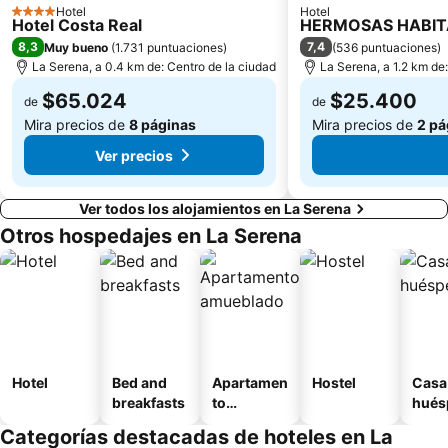
Hotel
Hotel
4 Estrellas
Hotel Costa Real
HERMOSAS HABITA
8,3
7,4
Muy bueno
(
1.731 puntuaciones
)
(
536 puntuaciones
)
La Serena, a 0.4 km de: Centro de la ciudad
La Serena, a 1.2 km de
$65.024
$25.400
de
de
Mira precios de
8 páginas
Mira precios de
2 pá
Ver precios
Ver todos los alojamientos en La Serena
Otros hospedajes en La Serena
Hotel
Bed and
Apartamen
Hostel
Casa
breakfasts
to
hués
amueblad
Categorías destacadas de hoteles en La
o