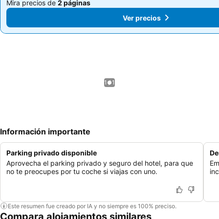
Mira precios de
2 páginas
Mira precios de
2 páginas
Ver precios
Ver precios
1 / 1
Información importante
Parking privado disponible
De
Aprovecha el parking privado y seguro del hotel, para que
Em
no te preocupes por tu coche si viajas con uno.
in
Este resumen fue creado por IA y no siempre es 100% preciso.
Compara alojamientos similares