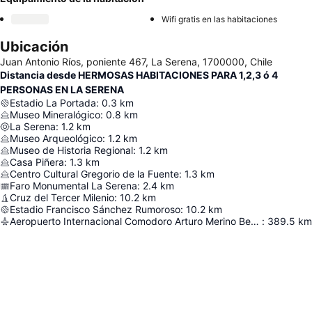
Wifi gratis en las habitaciones
Ubicación
Juan Antonio Ríos, poniente 467, La Serena, 1700000, Chile
Distancia desde HERMOSAS HABITACIONES PARA 1,2,3 ó 4
PERSONAS EN LA SERENA
Estadio La Portada
:
0.3
km
Museo Mineralógico
:
0.8
km
La Serena
:
1.2
km
Museo Arqueológico
:
1.2
km
Museo de Historia Regional
:
1.2
km
Casa Piñera
:
1.3
km
Centro Cultural Gregorio de la Fuente
:
1.3
km
Faro Monumental La Serena
:
2.4
km
Cruz del Tercer Milenio
:
10.2
km
Estadio Francisco Sánchez Rumoroso
:
10.2
km
Aeropuerto Internacional Comodoro Arturo Merino Benítez
:
389.5
km