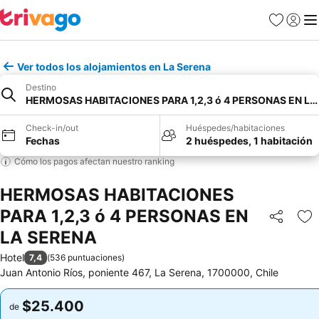
Favoritos
Iniciar 
Me
Ver todos los alojamientos en La Serena
Destino
HERMOSAS HABITACIONES PARA 1,2,3 ó 4 PERSONAS EN LA
Check-in/out
Huéspedes/habitaciones
Fechas
2 huéspedes, 1 habitación
Cómo los pagos afectan nuestro ranking
HERMOSAS HABITACIONES
PARA 1,2,3 ó 4 PERSONAS EN
Compartir
Ag
LA SERENA
Hotel
7,4
(
536 puntuaciones
)
Juan Antonio Ríos, poniente 467, La Serena, 1700000, Chile
$25.400
$25.400
de
de