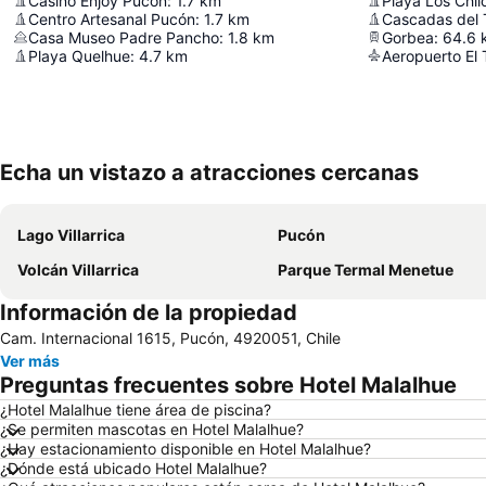
Casino Enjoy Pucón
:
1.7
km
Playa Los Chil
Centro Artesanal Pucón
:
1.7
km
Cascadas del 
Casa Museo Padre Pancho
:
1.8
km
Gorbea
:
64.6
Playa Quelhue
:
4.7
km
Aeropuerto El 
Echa un vistazo a atracciones cercanas
Lago Villarrica
Pucón
Volcán Villarrica
Parque Termal Menetue
Información de la propiedad
Cam. Internacional 1615, Pucón, 4920051, Chile
Ver más
Preguntas frecuentes sobre Hotel Malalhue
¿Hotel Malalhue tiene área de piscina?
¿Se permiten mascotas en Hotel Malalhue?
¿Hay estacionamiento disponible en Hotel Malalhue?
¿Dónde está ubicado Hotel Malalhue?