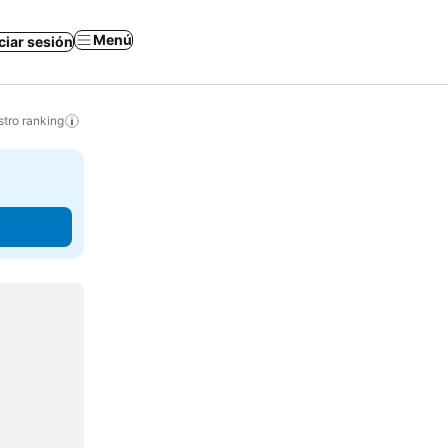
Menú
iciar sesión
tro ranking