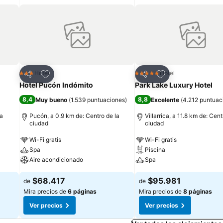
Agregar a favoritos
Agregar a favorit
Hotel
Hotel
3 Estrellas
5 Estrellas
Compartir
Compartir
Hotel Pucón Indómito
Park Lake Luxury Hotel
8,4
8,8
Muy bueno
(
1.539 puntuaciones
)
Excelente
(
4.212 puntuac
la
Pucón, a 0.9 km de: Centro de la
Villarrica, a 11.8 km de: Cent
ciudad
ciudad
Wi-Fi gratis
Wi-Fi gratis
Spa
Piscina
Aire acondicionado
Spa
$68.417
$95.981
de
de
Mira precios de
6 páginas
Mira precios de
8 páginas
Ver precios
Ver precios