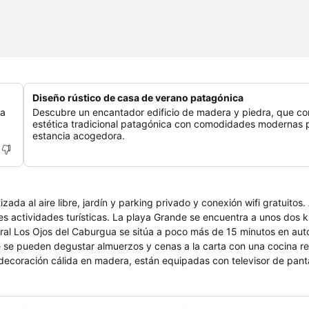
Diseño rústico de casa de verano patagónica
ra
Descubre un encantador edificio de madera y piedra, que co
estética tradicional patagónica con comodidades modernas 
estancia acogedora.
zada al aire libre, jardín y parking privado y conexión wifi gratuitos
s actividades turísticas. La playa Grande se encuentra a unos dos k
natural Los Ojos del Caburgua se sitúa a poco más de 15 minutos en au
 se pueden degustar almuerzos y cenas a la carta con una cocina re
 decoración cálida en madera, están equipadas con televisor de panta
n estilo que recuerda a los alojamientos de la alta montaña, el hotel