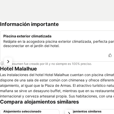
Información importante
Piscina exterior climatizada
Relájate en la acogedora piscina exterior climatizada, perfecta pa
desconectar en el jardín del hotel.
Este resumen fue creado por IA y no siempre es 100% preciso.
Hotel Malalhue
Las instalaciones del hotel Hotel Malalhue cuentan con piscina climati
dispone de una sala de estar común con chimenea y ofrece diferente
alojamiento, al igual que la Plaza de Armas. El atractivo turístico 
mañana se sirve un desayuno buffet, mientras que en su restaurante
internacional y cerveza artesanal propia. Sus habitaciones, con una
Compara alojamientos similares
caja fuerte y baño privado con amenities y secador de cabello. Con u
Malalhue se localiza próximo al centro de Pucón y al lago Villarrica.
Alojamiento seleccionado
Alojamientos similares
siguiente