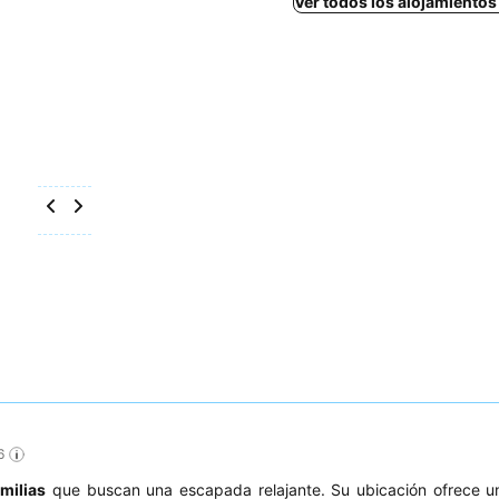
Ver todos los alojamiento
6
amilias
que buscan una escapada relajante. Su ubicación ofrece u