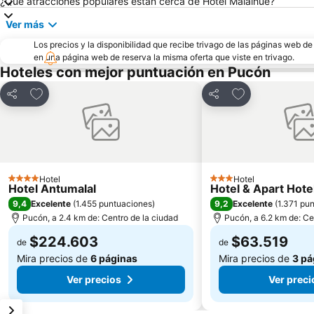
¿Qué atracciones populares están cerca de Hotel Malalhue?
Ver más
Los precios y la disponibilidad que recibe trivago de las páginas web d
en una página web de reserva la misma oferta que viste en trivago.
Hoteles con mejor puntuación en Pucón
Agregar a favoritos
Agregar a favor
Compartir
Compartir
Hotel
Hotel
4 Estrellas
3 Estrellas
Hotel Antumalal
Hotel & Apart Hot
9,4
9,2
Excelente
(
1.455 puntuaciones
)
Excelente
(
1.371 pu
Pucón, a 2.4 km de: Centro de la ciudad
Pucón, a 6.2 km de: Ce
$224.603
$63.519
de
de
Mira precios de
6 páginas
Mira precios de
3 pá
Ver precios
Ver preci