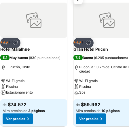
Agregar a favoritos
Agregar a favoritos
Hotel
Hotel
3 Estrellas
3 Estrellas
Compartir
Compartir
Hotel Malalhue
Gran Hotel Pucon
8,1
7,5
Muy bueno
(
830 puntuaciones
)
Bueno
(
6.295 puntuaciones
)
Pucón, Chile
Pucón, a 1.0 km de: Centro de 
ciudad
Wi-Fi gratis
Wi-Fi gratis
Piscina
Piscina
Estacionamiento
Spa
$74.572
$59.962
de
de
Mira precios de
3 páginas
Mira precios de
10 páginas
Ver precios
Ver precios