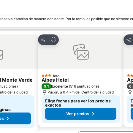
e reserva cambian de manera constante. Por lo tanto, es posible que no siempre 
itos
Agregar a favoritos
Compartir
Com
Hotel
3 Estrellas
3 E
el Monte Verde
Alpes Hotel
Ap
9,1
6,
ntuaciones
)
Excelente
(
516 puntuaciones
)
ntro de la ciudad
Pucón, a 0.4 km de: Centro de la ciudad
Elige fechas para ver los precios
E
exactos
e
ginas
Ver precios
os