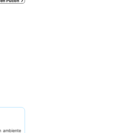
s en Pucón
n ambiente