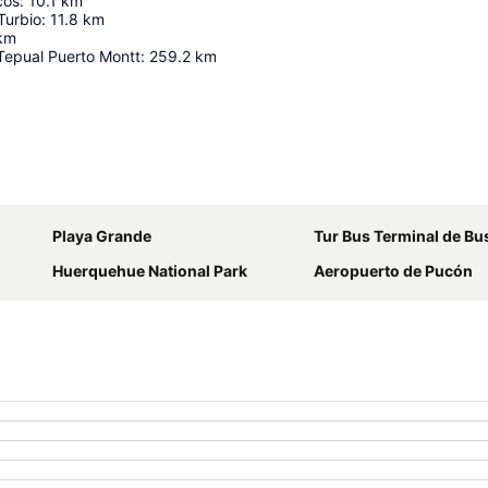
cos
:
10.1
km
Turbio
:
11.8
km
km
Tepual Puerto Montt
:
259.2
km
Ampliar mapa
Playa Grande
Tur Bus Terminal de Bu
Huerquehue National Park
Aeropuerto de Pucón