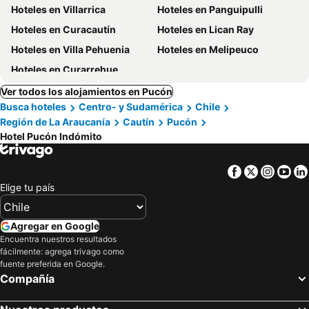
Hoteles en Villarrica
Hoteles en Panguipulli
Hoteles en Curacautín
Hoteles en Lican Ray
Hoteles en Villa Pehuenia
Hoteles en Melipeuco
Hoteles en Curarrehue
Ver todos los alojamientos en Pucón
Busca hoteles
Centro- y Sudamérica
Chile
Región de La Araucanía
Cautín
Pucón
Hotel Pucón Indómito
Facebook
Twitter
Insta
Yo
Elige tu país
Agregar en Google
Encuentra nuestros resultados
fácilmente: agrega trivago como
fuente preferida en Google.
Compañía