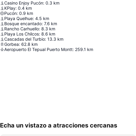
Casino Enjoy Pucón
:
0.3
km
KPlay
:
0.4
km
Pucón
:
0.9
km
Playa Quelhue
:
4.5
km
Bosque encantado
:
7.6
km
Rancho Carhuello
:
8.3
km
Playa Los Chilcos
:
8.6
km
Cascadas del Turbio
:
13.3
km
Gorbea
:
62.8
km
Aeropuerto El Tepual Puerto Montt
:
259.1
km
Echa un vistazo a atracciones cercanas
Ampliar mapa