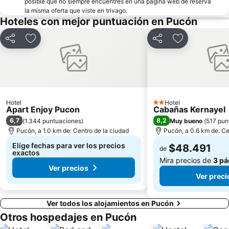
posible que no siempre encuentres en una página web de reserva
la misma oferta que viste en trivago.
Hoteles con mejor puntuación en Pucón
Compartir
Agregar a favoritos
Compartir
Agregar a fav
Hotel
Hotel
2 Estrellas
Apart Enjoy Pucon
Cabañas Kernayel
6,7
8,2
(
1.344 puntuaciones
)
Muy bueno
(
517 pun
Pucón, a 1.0 km de: Centro de la ciudad
Pucón, a 0.6 km de: Ce
Elige fechas para ver los precios
$48.491
de
exactos
Mira precios de
3 pá
Ver precios
Ver preci
Ver todos los alojamientos en Pucón
Otros hospedajes en Pucón