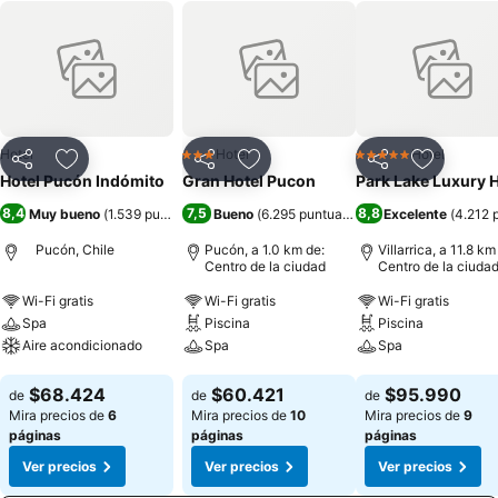
Hotel
Hotel
Hotel
3 Estrellas
5 Estrellas
Compartir
Agregar a favoritos
Compartir
Agregar a favoritos
Compartir
Agregar 
Hotel Pucón Indómito
Gran Hotel Pucon
Park Lake Luxury H
8,4
7,5
8,8
Muy bueno
(
1.539 puntuaciones
Bueno
)
(
6.295 puntuaciones
)
Excelente
(
4.212 
Pucón, Chile
Pucón, a 1.0 km de:
Villarrica, a 11.8 km
Centro de la ciudad
Centro de la ciuda
Wi-Fi gratis
Wi-Fi gratis
Wi-Fi gratis
Spa
Piscina
Piscina
Aire acondicionado
Spa
Spa
Ver precios
Ver precios
Ver precios
$68.424
$60.421
$95.990
de
de
de
Mira precios de
6
Mira precios de
10
Mira precios de
9
páginas
páginas
páginas
Ver precios
Ver precios
Ver precios