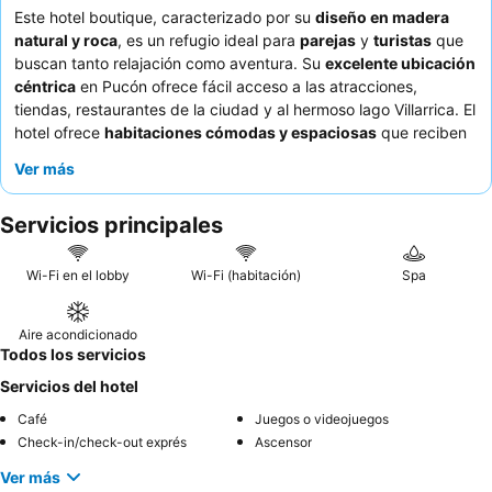
Este hotel boutique, caracterizado por su
diseño en madera
natural y roca
, es un refugio ideal para
parejas
y
turistas
que
buscan tanto relajación como aventura. Su
excelente ubicación
céntrica
en Pucón ofrece fácil acceso a las atracciones,
tiendas, restaurantes de la ciudad y al hermoso lago Villarrica. El
hotel ofrece
habitaciones cómodas y espaciosas
que reciben
constantemente grandes elogios por su ambiente tranquilo y
Ver más
silencioso. Los huéspedes elogian constantemente al
personal
atento y amable
, y el desayuno, a menudo descrito como bueno
Servicios principales
o incluso exquisito, incluye opciones de huevos hechos a
medida. Para una experiencia verdaderamente serena, los
huéspedes deben preguntar por habitaciones con vistas al lago
Wi-Fi en el lobby
Wi-Fi (habitación)
Spa
o al volcán.
Aire acondicionado
Todos los servicios
Servicios del hotel
Café
Juegos o videojuegos
Check-in/check-out exprés
Ascensor
Ver más