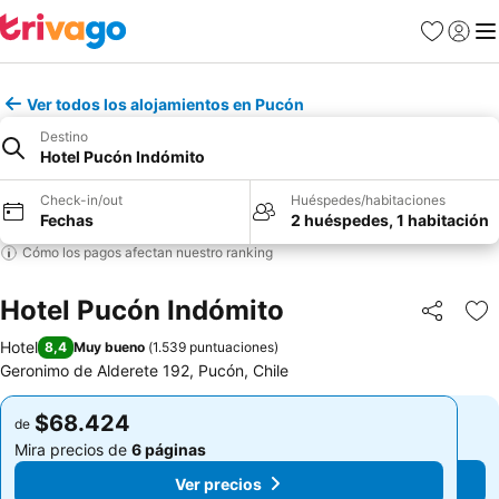
Favoritos
Iniciar 
Me
Ver todos los alojamientos en Pucón
Destino
Hotel Pucón Indómito
Check-in/out
Huéspedes/habitaciones
Fechas
2 huéspedes, 1 habitación
Cómo los pagos afectan nuestro ranking
Hotel Pucón Indómito
Compartir
Ag
Hotel
8,4
Muy bueno
(
1.539 puntuaciones
)
Geronimo de Alderete 192, Pucón, Chile
$68.424
$68.424
de
de
Mira precios de
6 páginas
Mira precios de
6 páginas
Ver precios
Ver precios