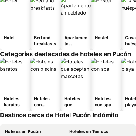
Hotel
Bed and
Apartamen
Hostel
Casa
breakfasts
to
hués
amueblad
Categorías destacadas de hoteles en Pucón
o
Hoteles
Hoteles
Hoteles
Hoteles
Hotel
baratos
con
que
con spa
play
piscina
aceptan
Destinos cerca de Hotel Pucón Indómito
mascotas
Hoteles en Pucón
Hoteles en Temuco