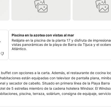
Piscina en la azotea con vistas al mar
,
Relájate en la piscina de la planta 17 y disfruta de impresion
vistas panorámicas de la playa de Barra da Tijuca y el océan
Atlántico.
 buffet con opciones a la carta. Además, el restaurante de cocina lo
abitaciones están equipadas con televisor de pantalla plana, miniba
nal y secador de cabello. Situado en primera línea de la Playa Barra 
otel de 5 estrellas miembro de la cadena hotelera Windsor. El Winds
itaciones, piscina, terraza, solárium, consigna de equipaje, servici
ad reducida. Se sitúa a menos de un kilómetro del club de golf Gold
ás de diez minutos en automóvil.