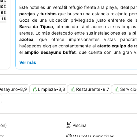
18
%
10
%
Este hotel es un versátil refugio frente a la playa, ideal p
5
%
parejas
y
turistas
que buscan una estancia relajante pero
1
%
Goza de una ubicación privilegiada justo enfrente de 
Barra da Tijuca
, ofreciendo fácil acceso a sus limpia
arenas. Lo más destacado entre sus instalaciones es la
pi
azotea
, que ofrece impresionantes vistas panorám
huéspedes elogian constantemente al
atento equipo de 
el
amplio desayuno buffet
, que cuenta con una gran v
opciones frescas y preparadas al momento. Para una e
Ver más
mejorada, considere reservar una habitación en un piso su
disfrutar de
vistas extraordinarias
.
Desayuno
•
8,9
Limpieza
•
8,8
Restaurante
•
8,7
Servicio
ión)
Piscina
to
Mascotas permitidas