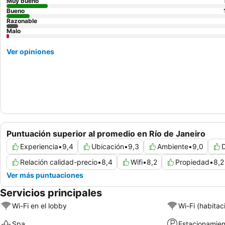
Muy bueno
Bueno
Razonable
Malo
Ver opiniones
Puntuación superior al promedio en Río de Janeiro
Experiencia
•
9,4
Ubicación
•
9,3
Ambiente
•
9,0
Relación calidad-precio
•
8,4
Wifi
•
8,2
Propiedad
•
8,2
Ver más puntuaciones
Servicios principales
Wi-Fi en el lobby
Wi-Fi (habitac
Spa
Estacionamien