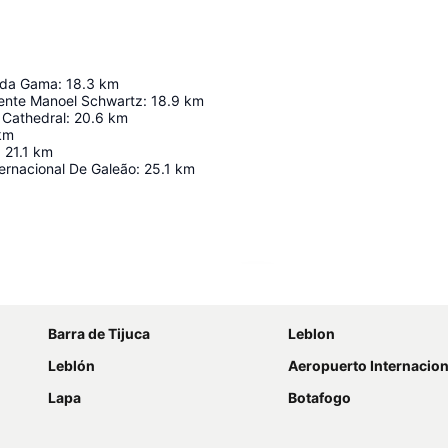
 da Gama
:
18.3
km
dente Manoel Schwartz
:
18.9
km
 Cathedral
:
20.6
km
km
:
21.1
km
ernacional De Galeão
:
25.1
km
Ampliar mapa
Barra de Tijuca
Leblon
Leblón
Aeropuerto Internacional de Galeão Antôn
Lapa
Botafogo