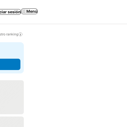
Menú
iciar sesión
tro ranking