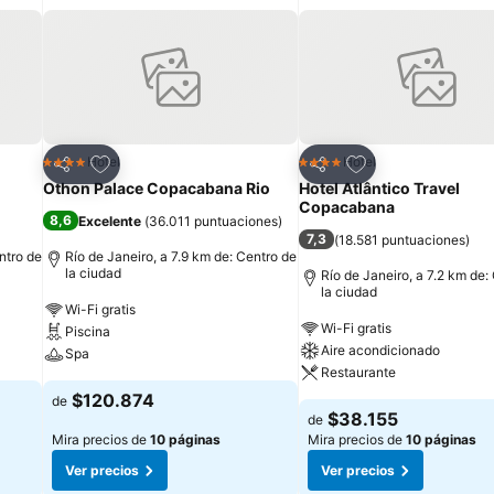
Agregar a favoritos
Agregar a favorit
Hotel
Hotel
4 Estrellas
4 Estrellas
Compartir
Compartir
Othon Palace Copacabana Rio
Hotel Atlântico Travel
Copacabana
8,6
Excelente
(
36.011 puntuaciones
)
7,3
(
18.581 puntuaciones
)
ntro de
Río de Janeiro, a 7.9 km de: Centro de
la ciudad
Río de Janeiro, a 7.2 km de:
la ciudad
Wi-Fi gratis
Wi-Fi gratis
Piscina
Aire acondicionado
Spa
Restaurante
$120.874
de
$38.155
de
Mira precios de
10 páginas
Mira precios de
10 páginas
Ver precios
Ver precios