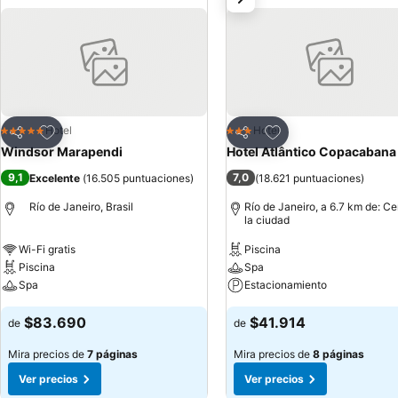
Agregar a favoritos
Agregar a favoritos
Hotel
Hotel
5 Estrellas
3 Estrellas
Compartir
Compartir
Windsor Marapendi
Hotel Atlântico Copacabana
9,1
7,0
Excelente
(
16.505 puntuaciones
)
(
18.621 puntuaciones
)
Río de Janeiro, Brasil
Río de Janeiro, a 6.7 km de: Ce
la ciudad
Wi-Fi gratis
Piscina
Piscina
Spa
Spa
Estacionamiento
$83.690
$41.914
de
de
Mira precios de
7 páginas
Mira precios de
8 páginas
Ver precios
Ver precios