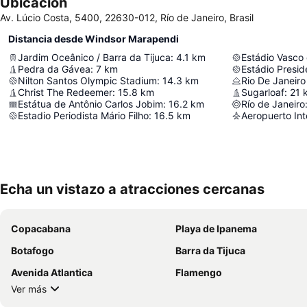
Ubicación
Av. Lúcio Costa, 5400, 22630-012, Río de Janeiro, Brasil
Distancia desde Windsor Marapendi
Jardim Oceânico / Barra da Tijuca
:
4.1
km
Estádio Vasco
Pedra da Gávea
:
7
km
Estádio Presi
Nilton Santos Olympic Stadium
:
14.3
km
Rio De Janeiro
Christ The Redeemer
:
15.8
km
Sugarloaf
:
21
Estátua de Antônio Carlos Jobim
:
16.2
km
Río de Janeiro
Estadio Periodista Mário Filho
:
16.5
km
Aeropuerto Int
Echa un vistazo a atracciones cercanas
Copacabana
Playa de Ipanema
Botafogo
Barra da Tijuca
Avenida Atlantica
Flamengo
Ver más