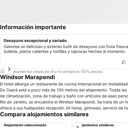
Información importante
Desayuno excepcional y variado
Saborea un delicioso y extenso bufé de desayuno con fruta fresca
bollería, platos calientes y tortillas y tapiocas hechas al momento.
Este resumen fue creado por IA y no siempre es 100% preciso.
Windsor Marapendi
El hotel alberga un restaurante de cocina internacional en modalidad
Do Ceará está a poco más de 100 metros del alojamiento. Todas las h
de climatización, zona de trabajo y baño con artículos de aseo perso
Río de Janeiro, se encuentra el Windsor Marapendi. Se trata de un h
ofrece a sus huéspedes recepción 24 horas, gimnasio, servicio de hab
Compara alojamientos similares
lavandería, salas de eventos y está adaptado a personas de movilid
Club. El centro comercial Barra Point Shopping Center está a algo m
Alojamiento seleccionado
Alojamientos similares
siguiente