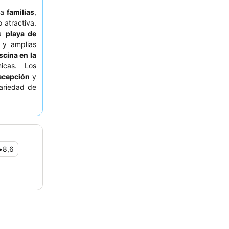
ara
familias
,
 atractiva.
la
playa de
s y amplias
scina en la
icas. Los
recepción
y
ariedad de
xperiencia
perior para
•
8,6