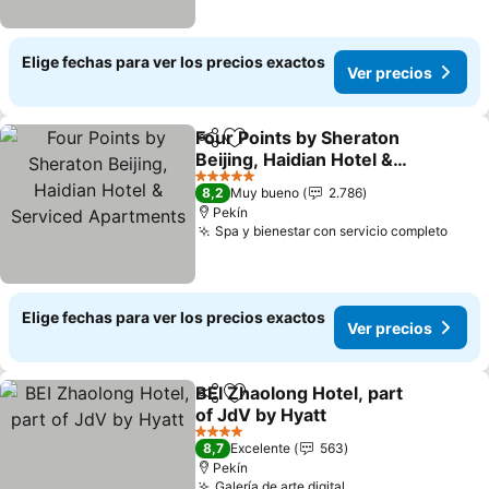
Elige fechas para ver los precios exactos
Ver precios
Four Points by Sheraton
Compartir
Agregar a favoritos
Beijing, Haidian Hotel &
Serviced Apartments
5 Estrellas
8,2
Muy bueno
2.786
Pekín
Spa y bienestar con servicio completo
Elige fechas para ver los precios exactos
Ver precios
BEI Zhaolong Hotel, part
Compartir
Agregar a favoritos
of JdV by Hyatt
4 Estrellas
8,7
Excelente
563
Pekín
Galería de arte digital