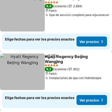
Compartir
Agregar a favoritos
5 Estrellas
9,4
Excelente
2.684
Pekín
Spa de servicio completo para rejuvenecer
Elige fechas para ver los precios exactos
Ver precios
Hyatt Regency Beijing
Compartir
Agregar a favoritos
Wangjing
5 Estrellas
9,2
Excelente
852
Pekín
Instalaciones de spa con hidroterapia
Elige fechas para ver los precios exactos
Ver precios