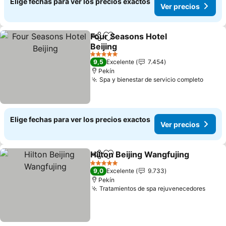
Elige fechas para ver los precios exactos
Ver precios
Four Seasons Hotel
Compartir
Agregar a favoritos
Beijing
5 Estrellas
9,5
Excelente
7.454
Pekín
Spa y bienestar de servicio completo
Elige fechas para ver los precios exactos
Ver precios
Hilton Beijing Wangfujing
Compartir
Agregar a favoritos
5 Estrellas
9,0
Excelente
9.733
Pekín
Tratamientos de spa rejuvenecedores