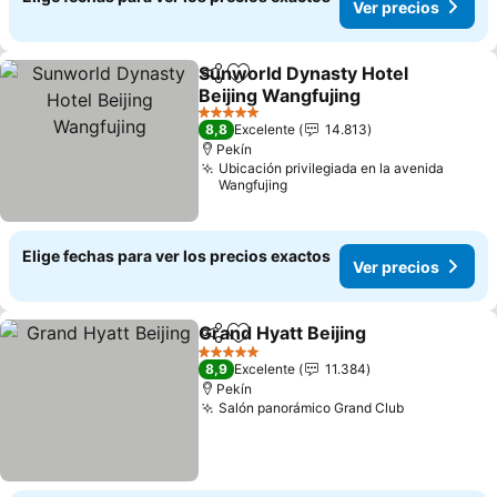
Ver precios
Sunworld Dynasty Hotel
Compartir
Agregar a favoritos
Beijing Wangfujing
5 Estrellas
8,8
Excelente
14.813
Pekín
Ubicación privilegiada en la avenida
Wangfujing
Elige fechas para ver los precios exactos
Ver precios
Grand Hyatt Beijing
Compartir
Agregar a favoritos
5 Estrellas
8,9
Excelente
11.384
Pekín
Salón panorámico Grand Club