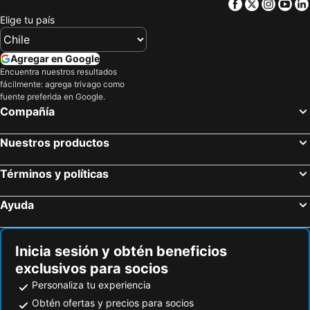
Facebook
Twitter
Insta
Yo
Hoteles en Cerdeña
Hoteles en Curicó
Elige tu país
Hoteles en Provincia de Osorno
Hoteles en Jamaica
Hoteles en Lacio
Hoteles en Puerto Plata
Agregar en Google
Hoteles en Región de Arica y Parinacota
Hoteles en Costa Rica
Encuentra nuestros resultados
fácilmente: agrega trivago como
Hoteles en Colombia
Hoteles en Panamá
fuente preferida en Google.
Hoteles en Andalucía
Hoteles en Quintana Roo
Compañía
Hoteles en Prefectura Tokio
Nuestros productos
Términos y políticas
Ayuda
Inicia sesión y obtén beneficios
exclusivos para socios
Personaliza tu experiencia
Obtén ofertas y precios para socios