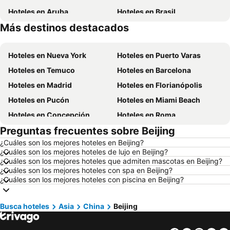
Hoteles en Aruba
Hoteles en Brasil
Más destinos destacados
Hoteles en Curazao
Hoteles en Región Metropolitana de Santiago
Hoteles en Nueva York
Hoteles en Puerto Varas
Hoteles en Temuco
Hoteles en Barcelona
Hoteles en Madrid
Hoteles en Florianópolis
Hoteles en Pucón
Hoteles en Miami Beach
Hoteles en Concepción
Hoteles en Roma
Preguntas frecuentes sobre Beijing
Hoteles en La Serena
Hoteles en Puerto Montt
¿Cuáles son los mejores hoteles en Beijing?
Hoteles en Lima
Hoteles en Valdivia
¿Cuáles son los mejores hoteles de lujo en Beijing?
Hoteles en San Andrés
Hoteles en Búzios
¿Cuáles son los mejores hoteles que admiten mascotas en Beijing?
¿Cuáles son los mejores hoteles con spa en Beijing?
Hoteles en Chillán
Hoteles en Arica
¿Cuáles son los mejores hoteles con piscina en Beijing?
Hoteles en Santiago de Chile
Hoteles en Tacna
Hoteles en Chile
Hoteles en Chiloé
Busca hoteles
Asia
China
Beijing
Hoteles en Isla de Pascua
Hoteles en Asunción