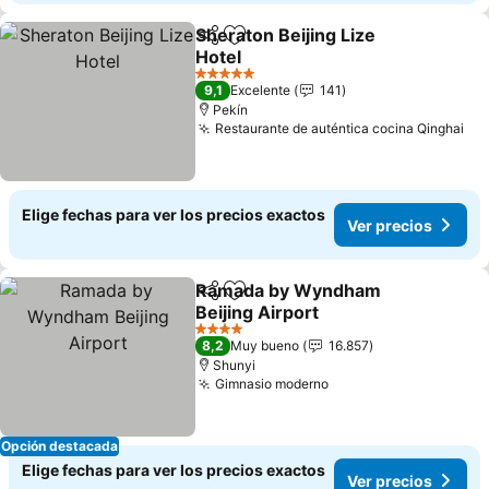
Sheraton Beijing Lize
Compartir
Agregar a favoritos
Hotel
5 Estrellas
9,1
Excelente
141
Pekín
Restaurante de auténtica cocina Qinghai
Elige fechas para ver los precios exactos
Ver precios
Ramada by Wyndham
Compartir
Agregar a favoritos
Beijing Airport
4 Estrellas
8,2
Muy bueno
16.857
Shunyi
Gimnasio moderno
Opción destacada
Elige fechas para ver los precios exactos
Ver precios