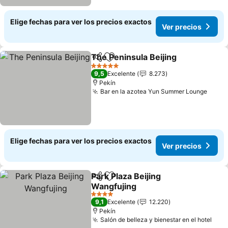
Elige fechas para ver los precios exactos
Ver precios
The Peninsula Beijing
Compartir
Agregar a favoritos
5 Estrellas
9,5
Excelente
8.273
Pekín
Bar en la azotea Yun Summer Lounge
Elige fechas para ver los precios exactos
Ver precios
Park Plaza Beijing
Compartir
Agregar a favoritos
Wangfujing
4 Estrellas
9,1
Excelente
12.220
Pekín
Salón de belleza y bienestar en el hotel