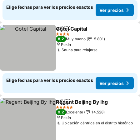
Elige fechas para ver los precios exactos
Ver precios
Gotel Capital
Compartir
Agregar a favoritos
4 Estrellas
8,2
Muy bueno
5.801
Pekín
Sauna para relajarse
Elige fechas para ver los precios exactos
Ver precios
Regent Beijing By Ihg
Compartir
Agregar a favoritos
5 Estrellas
9,2
Excelente
14.528
Pekín
Ubicación céntrica en el distrito histórico