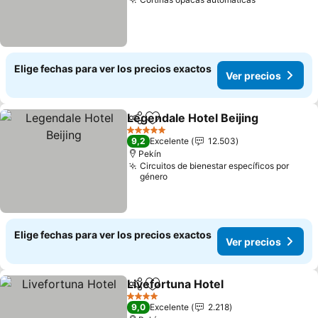
Elige fechas para ver los precios exactos
Ver precios
Legendale Hotel Beijing
Compartir
Agregar a favoritos
5 Estrellas
9,2
Excelente
12.503
Pekín
Circuitos de bienestar específicos por
género
Elige fechas para ver los precios exactos
Ver precios
Livefortuna Hotel
Compartir
Agregar a favoritos
4 Estrellas
9,0
Excelente
2.218