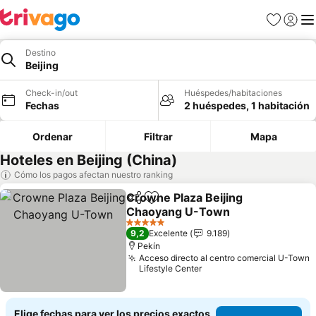
Favoritos
Iniciar 
Me
Destino
Beijing
Check-in/out
Huéspedes/habitaciones
Fechas
2 huéspedes, 1 habitación
Ordenar
Filtrar
Mapa
Hoteles en Beijing (China)
Cómo los pagos afectan nuestro ranking
Crowne Plaza Beijing
Compartir
Agregar a favoritos
Chaoyang U-Town
5 Estrellas
9,2
Excelente
9.189
Pekín
Acceso directo al centro comercial U-Town
Lifestyle Center
Elige fechas para ver los precios exactos