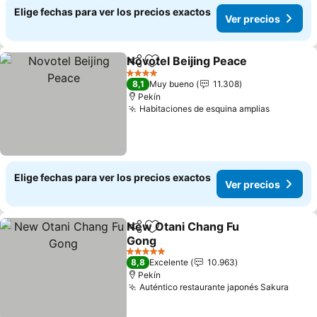
Elige fechas para ver los precios exactos
Ver precios
Novotel Beijing Peace
Compartir
Agregar a favoritos
4 Estrellas
8,1
Muy bueno
11.308
Pekín
Habitaciones de esquina amplias
Elige fechas para ver los precios exactos
Ver precios
New Otani Chang Fu
Compartir
Agregar a favoritos
Gong
5 Estrellas
8,8
Excelente
10.963
Pekín
Auténtico restaurante japonés Sakura