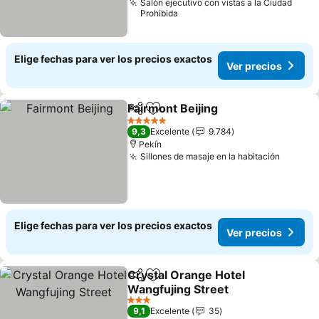
Salón ejecutivo con vistas a la Ciudad
Prohibida
Elige fechas para ver los precios exactos
Ver precios
Fairmont Beijing
Compartir
Agregar a favoritos
5 Estrellas
9,3
Excelente
9.784
Pekín
Sillones de masaje en la habitación
Elige fechas para ver los precios exactos
Ver precios
Crystal Orange Hotel
Compartir
Agregar a favoritos
Wangfujing Street
3 Estrellas
9,1
Excelente
35