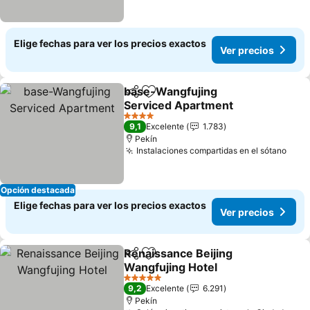
Elige fechas para ver los precios exactos
Ver precios
base-Wangfujing
Compartir
Agregar a favoritos
Serviced Apartment
4 Estrellas
9,1
Excelente
1.783
Pekín
Instalaciones compartidas en el sótano
Opción destacada
Elige fechas para ver los precios exactos
Ver precios
Renaissance Beijing
Compartir
Agregar a favoritos
Wangfujing Hotel
5 Estrellas
9,2
Excelente
6.291
Pekín