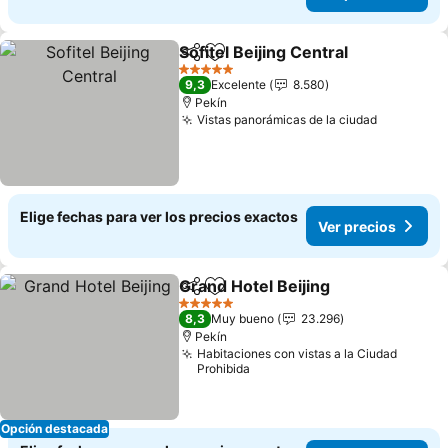
Sofitel Beijing Central
Compartir
Agregar a favoritos
5 Estrellas
9,3
Excelente
8.580
Pekín
Vistas panorámicas de la ciudad
Elige fechas para ver los precios exactos
Ver precios
Grand Hotel Beijing
Compartir
Agregar a favoritos
5 Estrellas
8,3
Muy bueno
23.296
Pekín
Habitaciones con vistas a la Ciudad
Prohibida
Opción destacada