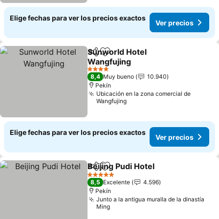
Elige fechas para ver los precios exactos
Ver precios
Sunworld Hotel
Compartir
Agregar a favoritos
Wangfujing
4 Estrellas
8,4
Muy bueno
10.940
Pekín
Ubicación en la zona comercial de
Wangfujing
Elige fechas para ver los precios exactos
Ver precios
Beijing Pudi Hotel
Compartir
Agregar a favoritos
5 Estrellas
8,5
Excelente
4.596
Pekín
Junto a la antigua muralla de la dinastía
Ming