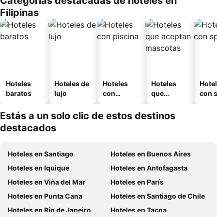
Categorías destacadas de hoteles en
Filipinas
Hoteles
Hoteles de
Hoteles
Hoteles
Hote
baratos
lujo
con
que
con 
piscina
aceptan
mascotas
Estás a un solo clic de estos destinos
destacados
Hoteles en Santiago
Hoteles en Buenos Aires
Hoteles en Iquique
Hoteles en Antofagasta
Hoteles en Viña del Mar
Hoteles en París
Hoteles en Punta Cana
Hoteles en Santiago de Chile
Hoteles en Río de Janeiro
Hoteles en Tacna