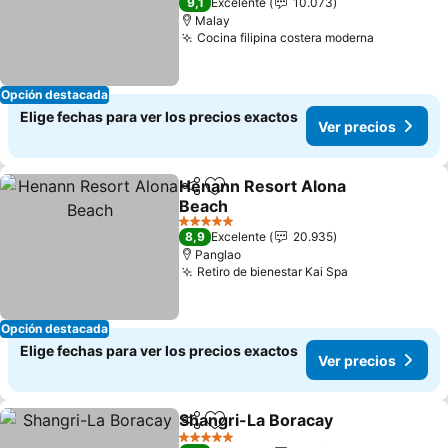
9,1
Excelente
10.073
Malay
Cocina filipina costera moderna
Opción destacada
Elige fechas para ver los precios exactos
Ver precios
Henann Resort Alona
Compartir
Agregar a favoritos
Beach
5 Estrellas
8,9
Excelente
20.935
Panglao
Retiro de bienestar Kai Spa
Opción destacada
Elige fechas para ver los precios exactos
Ver precios
Shangri-La Boracay
Compartir
Agregar a favoritos
5 Estrellas