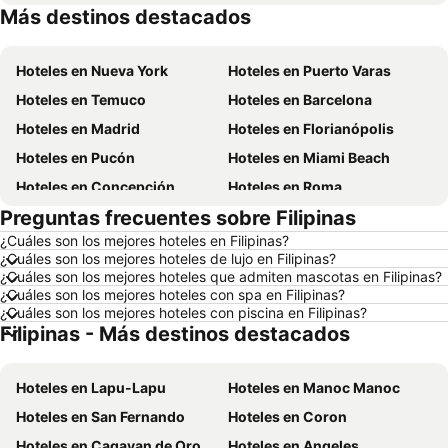
Más destinos destacados
Hoteles en Aruba
Hoteles en Brasil
Hoteles en Nueva York
Hoteles en Puerto Varas
Hoteles en Temuco
Hoteles en Barcelona
Hoteles en Madrid
Hoteles en Florianópolis
Hoteles en Pucón
Hoteles en Miami Beach
Hoteles en Concepción
Hoteles en Roma
Preguntas frecuentes sobre Filipinas
Hoteles en La Serena
Hoteles en Puerto Montt
¿Cuáles son los mejores hoteles en Filipinas?
Hoteles en Lima
Hoteles en Valdivia
¿Cuáles son los mejores hoteles de lujo en Filipinas?
Hoteles en San Andrés
Hoteles en Búzios
¿Cuáles son los mejores hoteles que admiten mascotas en Filipinas?
¿Cuáles son los mejores hoteles con spa en Filipinas?
Hoteles en Chillán
Hoteles en Arica
¿Cuáles son los mejores hoteles con piscina en Filipinas?
Filipinas - Más destinos destacados
Hoteles en Curazao
Hoteles en Chile
Hoteles en Región Metropolitana de Santiago
Hoteles en Chiloé
Hoteles en Lapu-Lapu
Hoteles en Manoc Manoc
Hoteles en Isla de Pascua
Hoteles en Asunción
Hoteles en San Fernando
Hoteles en Coron
Hoteles en Cerdeña
Hoteles en Curicó
Hoteles en Cagayan de Oro
Hoteles en Angeles
Hoteles en Provincia de Osorno
Hoteles en Jamaica