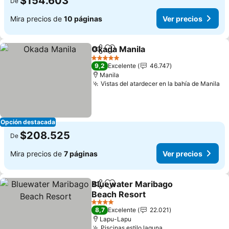
$154.603
De
Mira precios de
10 páginas
Ver precios
Okada Manila
Compartir
Agregar a favoritos
5 Estrellas
9,2
Excelente
46.747
Manila
Vistas del atardecer en la bahía de Manila
Opción destacada
$208.525
De
Mira precios de
7 páginas
Ver precios
Bluewater Maribago
Compartir
Agregar a favoritos
Beach Resort
4 Estrellas
8,7
Excelente
22.021
Lapu-Lapu
Piscinas estilo laguna