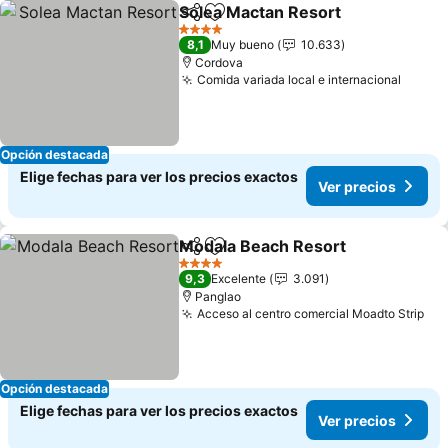
Solea Mactan Resort
Compartir
Agregar a favoritos
4 Estrellas
8,1
Muy bueno
10.633
Cordova
Comida variada local e internacional
Opción destacada
Elige fechas para ver los precios exactos
Ver precios
Modala Beach Resort
Compartir
Agregar a favoritos
4 Estrellas
9,3
Excelente
3.091
Panglao
Acceso al centro comercial Moadto Strip
Opción destacada
Elige fechas para ver los precios exactos
Ver precios