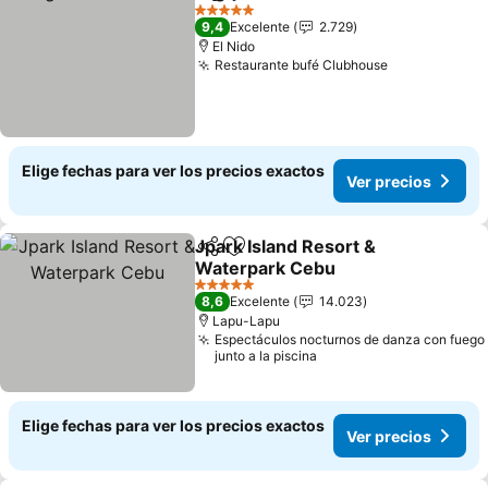
Compartir
Agregar a favoritos
5 Estrellas
9,4
Excelente
2.729
El Nido
Restaurante bufé Clubhouse
Elige fechas para ver los precios exactos
Ver precios
Jpark Island Resort &
Compartir
Agregar a favoritos
Waterpark Cebu
5 Estrellas
8,6
Excelente
14.023
Lapu-Lapu
Espectáculos nocturnos de danza con fuego
junto a la piscina
Elige fechas para ver los precios exactos
Ver precios