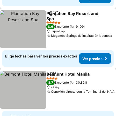
Plantation Bay Resort and
Compartir
Agregar a favoritos
Spa
5 Estrellas
8,6
Excelente
9.109
Lapu-Lapu
Mogambo Springs de inspiración japonesa
Elige fechas para ver los precios exactos
Ver precios
Belmont Hotel Manila
Compartir
Agregar a favoritos
4 Estrellas
8,7
Excelente
30.821
Pasay
Conexión directa con la Terminal 3 del NAIA