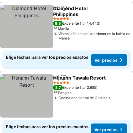
Diamond Hotel
Compartir
Agregar a favoritos
Philippines
5 Estrellas
8,8
Excelente
14.443
Manila
Vistas icónicas del atardecer en la bahía de
Manila
Elige fechas para ver los precios exactos
Ver precios
Henann Tawala Resort
Compartir
Agregar a favoritos
5 Estrellas
8,7
Excelente
2.685
Panglao
Cocina occidental de Cristina's
Elige fechas para ver los precios exactos
Ver precios