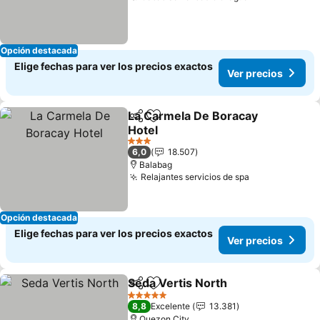
Opción destacada
Elige fechas para ver los precios exactos
Ver precios
La Carmela De Boracay
Compartir
Agregar a favoritos
Hotel
3 Estrellas
6,0
18.507
Balabag
Relajantes servicios de spa
Opción destacada
Elige fechas para ver los precios exactos
Ver precios
Seda Vertis North
Compartir
Agregar a favoritos
5 Estrellas
8,8
Excelente
13.381
Quezon City