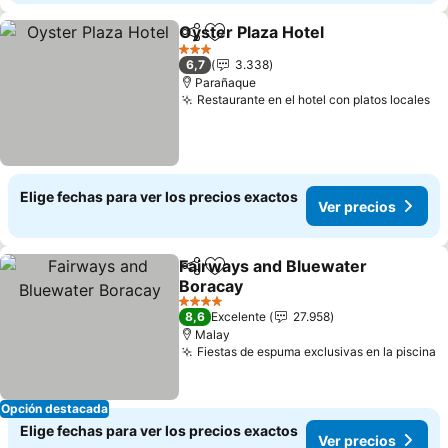
Oyster Plaza Hotel
Compartir
Agregar a favoritos
3 Estrellas
6,7
3.338
Parañaque
Restaurante en el hotel con platos locales
Elige fechas para ver los precios exactos
Ver precios
Fairways and Bluewater
Compartir
Agregar a favoritos
Boracay
4 Estrellas
8,6
Excelente
27.958
Malay
Fiestas de espuma exclusivas en la piscina
Opción destacada
Elige fechas para ver los precios exactos
Ver precios