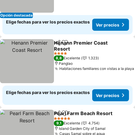
Opción destacada
Elige fechas para ver los precios exactos
Ver precios
Henann Premier Coast
Compartir
Agregar a favoritos
Resort
4 Estrellas
8,8
Excelente
1.323
Panglao
Habitaciones familiares con vistas a la playa
Elige fechas para ver los precios exactos
Ver precios
Pearl Farm Beach Resort
Compartir
Agregar a favoritos
5 Estrellas
9,1
Excelente
4.754
Island Garden City of Samal
Casas Samal sobre el agua