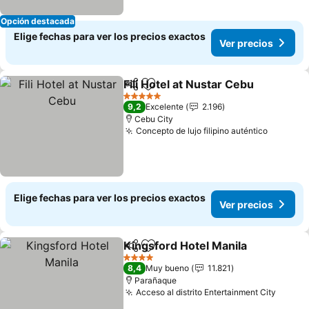
Opción destacada
Elige fechas para ver los precios exactos
Ver precios
Fili Hotel at Nustar Cebu
Compartir
Agregar a favoritos
5 Estrellas
9,2
Excelente
2.196
Cebu City
Concepto de lujo filipino auténtico
Elige fechas para ver los precios exactos
Ver precios
Kingsford Hotel Manila
Compartir
Agregar a favoritos
4 Estrellas
8,4
Muy bueno
11.821
Parañaque
Acceso al distrito Entertainment City