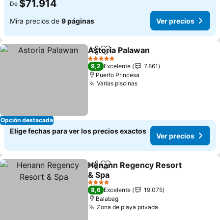
$71.914
De
Mira precios de
9 páginas
Ver precios
Astoria Palawan
Compartir
Agregar a favoritos
5 Estrellas
9,2
Excelente
7.861
Puerto Princesa
Varias piscinas
Opción destacada
Elige fechas para ver los precios exactos
Ver precios
Henann Regency Resort
Compartir
Agregar a favoritos
& Spa
4 Estrellas
8,6
Excelente
19.075
Balabag
Zona de playa privada