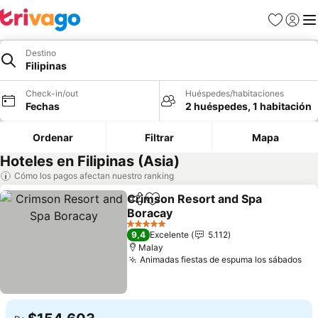
Favoritos
Iniciar 
Me
Destino
Filipinas
Check-in/out
Huéspedes/habitaciones
Fechas
2 huéspedes, 1 habitación
Ordenar
Filtrar
Mapa
Hoteles en Filipinas (Asia)
Cómo los pagos afectan nuestro ranking
Crimson Resort and Spa
Compartir
Agregar a favoritos
Boracay
5 Estrellas
9,4
Excelente
5.112
Malay
Animadas fiestas de espuma los sábados