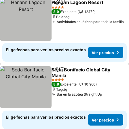
Henann Lagoon Resort
Compartir
Agregar a favoritos
4 Estrellas
8,9
Excelente
12.179
Balabag
Actividades acuáticas para toda la familia
Elige fechas para ver los precios exactos
Ver precios
Seda Bonifacio Global City
Compartir
Agregar a favoritos
Manila
4 Estrellas
8,8
Excelente
10.960
Taguig
Bar en la azotea Straight Up
Elige fechas para ver los precios exactos
Ver precios