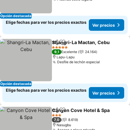
Opción destacada
Elige fechas para ver los precios exactos
Ver precios
Shangri-La Mactan, Cebu
Compartir
Agregar a favoritos
5 Estrellas
9,1
Excelente
24.164
Lapu-Lapu
Desfile de lechón especial
Opción destacada
Elige fechas para ver los precios exactos
Ver precios
Canyon Cove Hotel & Spa
Compartir
Agregar a favoritos
3 Estrellas
7,0
8.619
Nasugbu
Acceso a playa privada