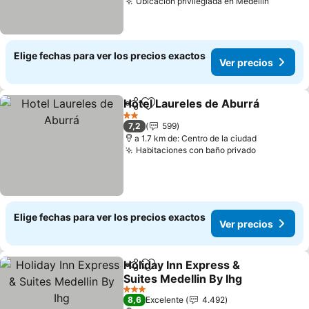
Ubicación privilegiada en Medellín
Ver pre
Elige fechas para ver los precios exactos
Ver precios
Hotel Laureles de Aburrá
Compartir
Agregar a favoritos
V
2 Estrellas
7,2
599
a 1.7 km de: Centro de la ciudad
Habitaciones con baño privado
Ver preci
Elige fechas para ver los precios exactos
Ver precios
Holiday Inn Express &
Compartir
Agregar a favoritos
Suites Medellin By Ihg
Ver precios
3 Estrellas
8,6
Excelente
4.492