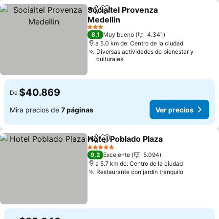
Socialtel Provenza
Compartir
Agregar a favoritos
Medellin
Ver precios
3 Estrellas
8,1
Muy bueno
4.341
a 5.0 km de: Centro de la ciudad
Diversas actividades de bienestar y
culturales
$40.869
De
Mira precios de
7 páginas
Ver precios
Hotel Poblado Plaza
Compartir
Agregar a favoritos
Ver pr
5 Estrellas
9,2
Excelente
5.094
a 5.7 km de: Centro de la ciudad
Restaurante con jardín tranquilo
Ver preci