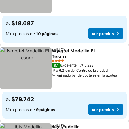
$18.687
De
Mira precios de
10 páginas
Ver precios
Novotel Medellin El
Compartir
Agregar a favoritos
Tesoro
Ver precios
4 Estrellas
9,1
Excelente
5.228
a 6.2 km de: Centro de la ciudad
Animado bar de cócteles en la azotea
Ver p
$79.742
De
Mira precios de
9 páginas
Ver precios
ibis Medellin