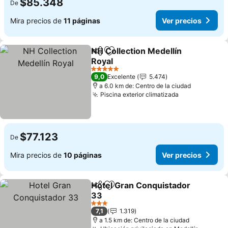
$85.348
De
Mira precios de
11 páginas
Ver precios
NH Collection Medellín
Compartir
Agregar a favoritos
Royal
Ver precios
5 Estrellas
9,0
Excelente
5.474
a 6.0 km de: Centro de la ciudad
Piscina exterior climatizada
Ver precios
$77.123
De
Mira precios de
10 páginas
Ver precios
Hotel Gran Conquistador
Compartir
Agregar a favoritos
33
Ver precios
3 Estrellas
7,1
1.319
a 1.5 km de: Centro de la ciudad