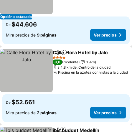
Opción destacada
$44.606
De
Mira precios de
9 páginas
Ver precios
Calle Flora Hotel by Jalo
Compartir
Agregar a favoritos
Ve
4 Estrellas
8,8
Excelente
1.976
a 4.8 km de: Centro de la ciudad
Piscina en la azotea con vistas a la ciudad
V
$52.661
De
Mira precios de
2 páginas
Ver precios
ibis budget Medellín