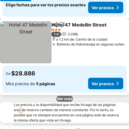
Elige fechas para ver los precios exactos
Ver precios
Hotel 47 Medellin Street
Compartir
Agregar a favoritos
V
3 Estrellas
7,0
2.098
a 1.2 km de: Centro de la ciudad
Bañeras de hidromasaje en algunas suites
Ve
$28.886
De
Mira precios de
5 páginas
Ver precios
Ver más
Los precios y la disponibilidad que recibe trivago de las páginas
web de reserva cambian de manera constante. Por lo tanto, es
posible que no siempre encuentres en una página web de reserva
la misma oferta que viste en trivago.