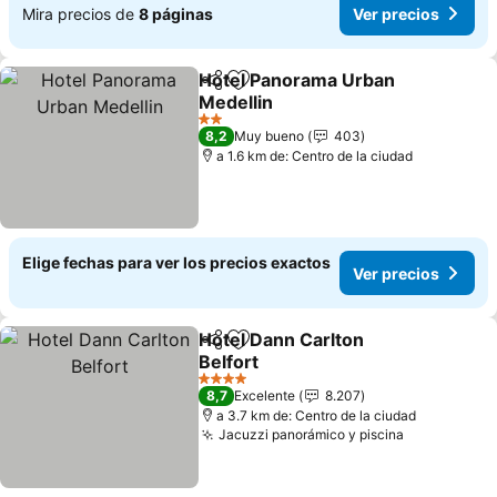
Mira precios de
8 páginas
Ver precios
Hotel Panorama Urban
Compartir
Agregar a favoritos
Medellin
Ver precios
2 Estrellas
8,2
Muy bueno
403
a 1.6 km de: Centro de la ciudad
Elige fechas para ver los precios exactos
Ver precios
Hotel Dann Carlton
Compartir
Agregar a favoritos
Belfort
Ver precios
4 Estrellas
8,7
Excelente
8.207
a 3.7 km de: Centro de la ciudad
Jacuzzi panorámico y piscina
Ver precio