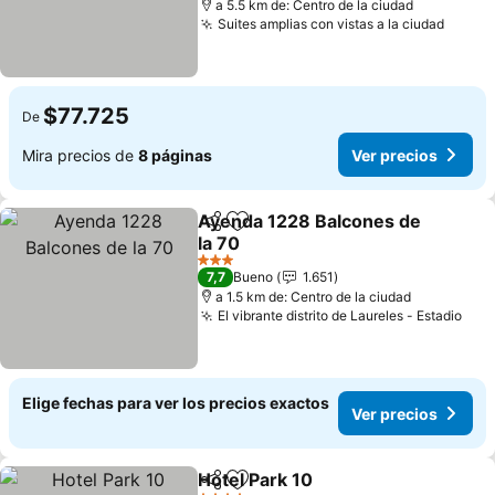
a 5.5 km de: Centro de la ciudad
Suites amplias con vistas a la ciudad
Ver p
$77.725
De
Mira precios de
8 páginas
Ver precios
Ayenda 1228 Balcones de
Compartir
Agregar a favoritos
la 70
Ver precios
3 Estrellas
7,7
Bueno
1.651
a 1.5 km de: Centro de la ciudad
El vibrante distrito de Laureles - Estadio
Ver
Elige fechas para ver los precios exactos
Ver precios
Hotel Park 10
Compartir
Agregar a favoritos
Ver precios