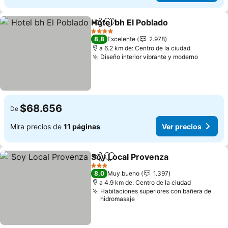
Hotel bh El Poblado
Compartir
Agregar a favoritos
Ver pre
4 Estrellas
8,8
Excelente
2.978
a 6.2 km de: Centro de la ciudad
Diseño interior vibrante y moderno
Ver pre
$68.656
De
Mira precios de
11 páginas
Ver precios
Soy Local Provenza
Compartir
Agregar a favoritos
Ver pr
3 Estrellas
8,0
Muy bueno
1.397
a 4.9 km de: Centro de la ciudad
Habitaciones superiores con bañera de
hidromasaje