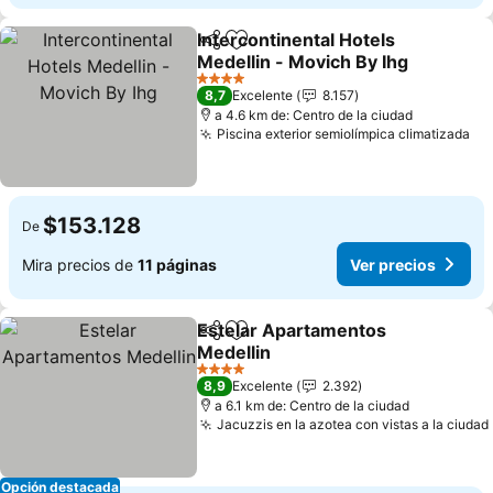
Intercontinental Hotels
Compartir
Agregar a favoritos
Medellin - Movich By Ihg
Ver precios
4 Estrellas
8,7
Excelente
8.157
a 4.6 km de: Centro de la ciudad
Piscina exterior semiolímpica climatizada
Ve
$153.128
De
Mira precios de
11 páginas
Ver precios
Estelar Apartamentos
Compartir
Agregar a favoritos
Medellin
Ver precios
4 Estrellas
8,9
Excelente
2.392
a 6.1 km de: Centro de la ciudad
Jacuzzis en la azotea con vistas a la ciudad
Opción destacada