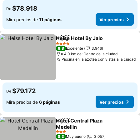
$78.918
De
Mira precios de
11 páginas
Ver precios
Heiss Hotel By Jalo
Compartir
Agregar a favoritos
Ver pre
4 Estrellas
8,8
Excelente
3.946
a 4.0 km de: Centro de la ciudad
Piscina en la azotea con vistas a la ciudad
V
$79.172
De
Mira precios de
6 páginas
Ver precios
Hotel Central Plaza
Compartir
Agregar a favoritos
Medellin
Ver precios
3 Estrellas
8,3
Muy bueno
3.057