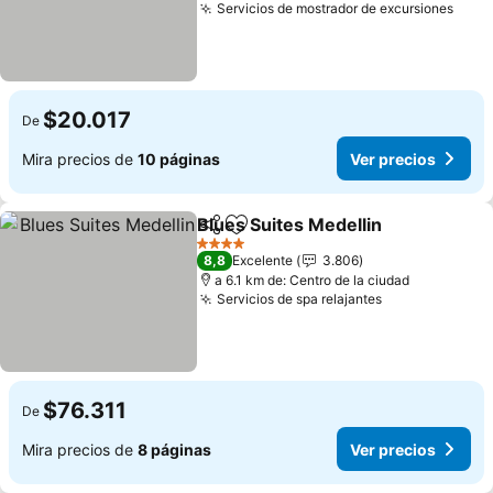
Servicios de mostrador de excursiones
Ver 
$20.017
De
Mira precios de
10 páginas
Ver precios
Blues Suites Medellin
Compartir
Agregar a favoritos
Ver 
4 Estrellas
8,8
Excelente
3.806
a 6.1 km de: Centro de la ciudad
Servicios de spa relajantes
Ver precios
$76.311
De
Mira precios de
8 páginas
Ver precios