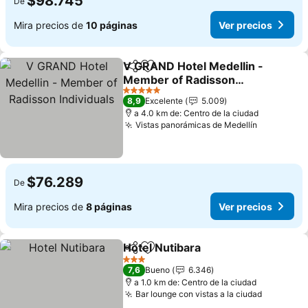
$98.745
De
Mira precios de
10 páginas
Ver precios
V GRAND Hotel Medellin -
Compartir
Agregar a favoritos
Member of Radisson
Individuals
Ver precios
5 Estrellas
8,9
Excelente
5.009
a 4.0 km de: Centro de la ciudad
Vistas panorámicas de Medellín
Ver preci
$76.289
De
Mira precios de
8 páginas
Ver precios
Hotel Nutibara
Compartir
Agregar a favoritos
Ver precios
3 Estrellas
7,6
Bueno
6.346
a 1.0 km de: Centro de la ciudad
Bar lounge con vistas a la ciudad
Ver prec