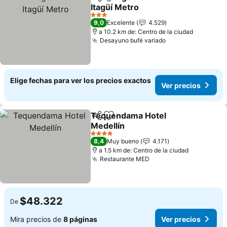
Compartir
Agregar a favoritos
Itagüí Metro
Ver precios
3 Estrellas
9,0
Excelente
4.529
a 10.2 km de: Centro de la ciudad
Desayuno bufé variado
Ver precios
Elige fechas para ver los precios exactos
Ver precios
Tequendama Hotel
Compartir
Agregar a favoritos
Medellín
Ver precios
4 Estrellas
8,4
Muy bueno
4.171
a 1.5 km de: Centro de la ciudad
Restaurante MED
Ver precios
$48.322
De
Mira precios de
8 páginas
Ver precios