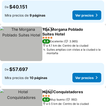
$40.151
De
Mira precios de
9 páginas
Ver precios
The Morgana Poblado
Compartir
Agregar a favoritos
Suites Hotel
Ver precios
4 Estrellas
8,6
Excelente
3.965
a 4.1 km de: Centro de la ciudad
Suites amplias con vistas a la ciudad o la
montaña
$57.697
De
Mira precios de
10 páginas
Ver precios
Hotel Conquistadores
Compartir
Agregar a favoritos
Ver 
3 Estrellas
8,0
Muy bueno
992
a 0.5 km de: Centro de la ciudad