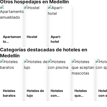
Otros hospedajes en Medellín
Apartamen
Hostel
Apart-
to
hotel
amueblad
Categorías destacadas de hoteles en
o
Medellín
Hoteles
Hoteles de
Hoteles
Hoteles
Hote
baratos
lujo
con
que
con 
piscina
aceptan
mascotas