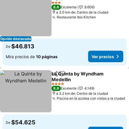
Compartir
Agregar a favoritos
Ver precios
3 Estrellas
8,6
Excelente
9.606
a 3.0 km de: Centro de la ciudad
Restaurante Ibis Kitchen
Ver precios
Opción destacada
$46.813
De
Mira precios de
10 páginas
Ver precios
La Quinta by Wyndham
Compartir
Agregar a favoritos
Medellin
Ver precios
4 Estrellas
8,6
Excelente
4.149
a 3.2 km de: Centro de la ciudad
Piscina en la azotea con vistas a la ciudad
V
$54.625
De