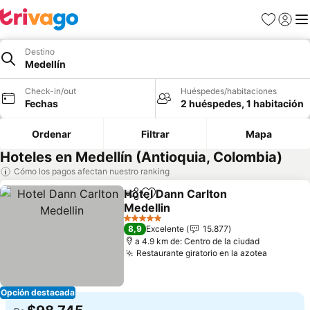
Favoritos
Iniciar 
Me
Destino
Medellín
Check-in/out
Huéspedes/habitaciones
Fechas
2 huéspedes, 1 habitación
Ordenar
Filtrar
Mapa
Hoteles en Medellín (Antioquia, Colombia)
Cómo los pagos afectan nuestro ranking
Hotel Dann Carlton
Compartir
Agregar a favoritos
Medellin
Ver precios
5 Estrellas
8,9
Excelente
15.877
a 4.9 km de: Centro de la ciudad
Restaurante giratorio en la azotea
Ver prec
Opción destacada