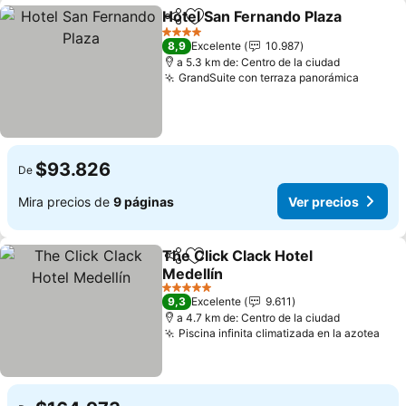
Hotel San Fernando Plaza
Compartir
Agregar a favoritos
4 Estrellas
8,9
Excelente
10.987
a 5.3 km de: Centro de la ciudad
GrandSuite con terraza panorámica
Ver pr
$93.826
De
Mira precios de
9 páginas
Ver precios
The Click Clack Hotel
Compartir
Agregar a favoritos
Medellín
Ver precios
5 Estrellas
9,3
Excelente
9.611
a 4.7 km de: Centro de la ciudad
Piscina infinita climatizada en la azotea
Ver