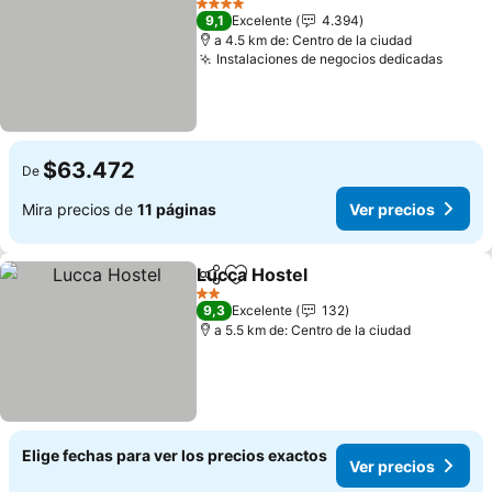
4 Estrellas
9,1
Excelente
4.394
a 4.5 km de: Centro de la ciudad
Instalaciones de negocios dedicadas
Ver p
$63.472
De
Mira precios de
11 páginas
Ver precios
Lucca Hostel
Compartir
Agregar a favoritos
Ver precios
2 Estrellas
9,3
Excelente
132
a 5.5 km de: Centro de la ciudad
Elige fechas para ver los precios exactos
Ver precios