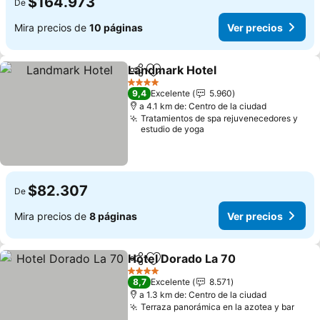
$164.973
De
Mira precios de
10 páginas
Ver precios
Landmark Hotel
Compartir
Agregar a favoritos
Ver precio
4 Estrellas
9,4
Excelente
5.960
a 4.1 km de: Centro de la ciudad
Tratamientos de spa rejuvenecedores y
estudio de yoga
$82.307
De
Mira precios de
8 páginas
Ver precios
Hotel Dorado La 70
Compartir
Agregar a favoritos
Ver pre
4 Estrellas
8,7
Excelente
8.571
a 1.3 km de: Centro de la ciudad
Terraza panorámica en la azotea y bar
Ver 