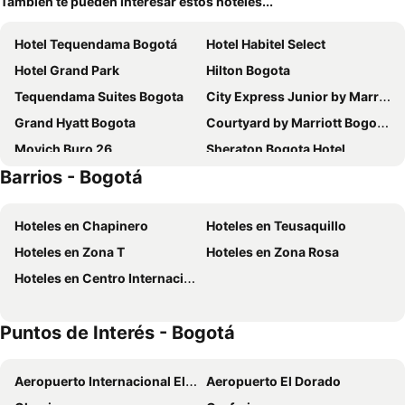
También te pueden interesar estos hoteles...
Hotel Tequendama Bogotá
Hotel Habitel Select
Hotel Grand Park
Hilton Bogota
Tequendama Suites Bogota
City Express Junior by Marriott Bogota Aeropuerto
Grand Hyatt Bogota
Courtyard by Marriott Bogota Airport
Movich Buro 26
Sheraton Bogota Hotel
Barrios - Bogotá
Hotel Habitel Prime
Holiday Inn Express & Suites Bogota Dc By Ihg
Exe Bacata 95
Hotel Estelar Suites Jones
Hoteles en Chapinero
Hoteles en Teusaquillo
ibis Bogota Museo
Hotel Distrito ZF
Hoteles en Zona T
Hoteles en Zona Rosa
NH Collection Bogotá WTC Royal
Casa Dann Carlton Hotel & Spa
Hoteles en Centro Internacional Tequendama
Radisson Bogota Metrotel
Hotel Dann Carlton Bogota
Vilar America
GHL Hotel Capital
Puntos de Interés - Bogotá
Hotel Madisson Inn Luxury By GEH Suites
Aloft Bogota Airport
Novotel Bogota Parque 93
Hotel Estelar La Fontana
Aeropuerto Internacional El Dorado
Aeropuerto El Dorado
Spotty Hotels
NH Bogotá Urban 26 Royal