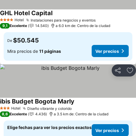
GHL Hotel Capital
Ver precios
Hotel
Instalaciones para negocios y eventos
Ver precios
4 Estrellas
9,1
Excelente
14.540
a 6.0 km de: Centro de la ciudad
$50.545
De
Mira precios de
11 páginas
Ver precios
Compartir
Ag
ibis Budget Bogota Marly
Ver precios
Hotel
Diseño vibrante y colorido
Ver precios
3 Estrellas
8,6
Excelente
4.436
a 3.5 km de: Centro de la ciudad
Elige fechas para ver los precios exactos
Ver precios