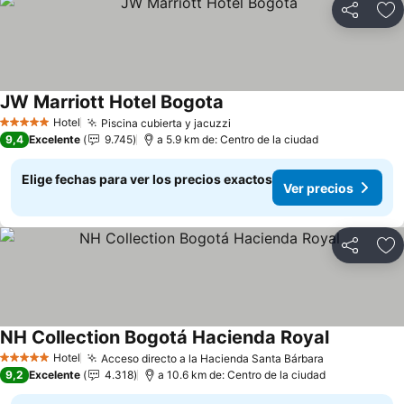
Compartir
Ag
JW Marriott Hotel Bogota
Ver precios
Hotel
Piscina cubierta y jacuzzi
Ver precios
5 Estrellas
9,4
Excelente
9.745
a 5.9 km de: Centro de la ciudad
Elige fechas para ver los precios exactos
Ver precios
Compartir
Ag
NH Collection Bogotá Hacienda Royal
Ver precio
Hotel
Acceso directo a la Hacienda Santa Bárbara
Ver precios
5 Estrellas
9,2
Excelente
4.318
a 10.6 km de: Centro de la ciudad