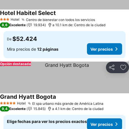
Hotel Habitel Select
Ver precios
Hotel
Centro de bienestar con todos los servicios
Ver precios
3 Estrellas
8,6
Excelente
19.934
a 10.1 km de: Centro de la ciudad
$52.424
De
Mira precios de
12 páginas
Ver precios
Opción destacada
Compartir
Ag
Grand Hyatt Bogota
Ver precios
Hotel
El spa urbano más grande de América Latina
Ver precios
5 Estrellas
9,4
Excelente
15.845
a 4.1 km de: Centro de la ciudad
Elige fechas para ver los precios exactos
Ver precios