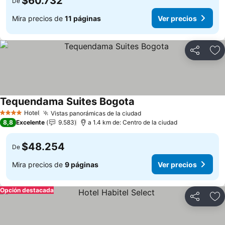
$60.732
De
Mira precios de
11 páginas
Ver precios
Compartir
Ag
Tequendama Suites Bogota
Ver precios
Hotel
Vistas panorámicas de la ciudad
Ver precios
4 Estrellas
8,8
Excelente
9.583
a 1.4 km de: Centro de la ciudad
$48.254
De
Mira precios de
9 páginas
Ver precios
Opción destacada
Compartir
Ag