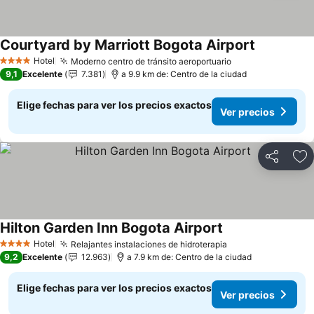
Courtyard by Marriott Bogota Airport
Ver precio
Hotel
Moderno centro de tránsito aeroportuario
Ver precios
4 Estrellas
9,1
Excelente
7.381
a 9.9 km de: Centro de la ciudad
Elige fechas para ver los precios exactos
Ver precios
Compartir
Ag
Hilton Garden Inn Bogota Airport
Ver precios
Hotel
Relajantes instalaciones de hidroterapia
Ver precios
4 Estrellas
9,2
Excelente
12.963
a 7.9 km de: Centro de la ciudad
Elige fechas para ver los precios exactos
Ver precios