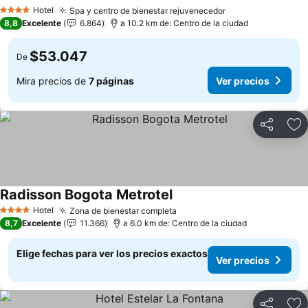
Ver precios
Hotel
Spa y centro de bienestar rejuvenecedor
Ver precios
4 Estrellas
8,8
Excelente
6.864
a 10.2 km de: Centro de la ciudad
$53.047
De
Mira precios de
7 páginas
Ver precios
Compartir
Ag
Radisson Bogota Metrotel
Ver precios
Hotel
Zona de bienestar completa
Ver precios
4 Estrellas
8,7
Excelente
11.366
a 6.0 km de: Centro de la ciudad
Elige fechas para ver los precios exactos
Ver precios