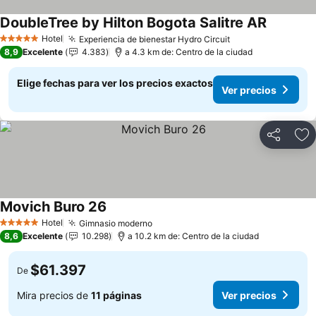
DoubleTree by Hilton Bogota Salitre AR
Ver preci
Hotel
Experiencia de bienestar Hydro Circuit
Ver precios
5 Estrellas
8,9
Excelente
4.383
a 4.3 km de: Centro de la ciudad
Elige fechas para ver los precios exactos
Ver precios
Compartir
Ag
Movich Buro 26
Ver precios
Hotel
Gimnasio moderno
Ver precios
5 Estrellas
8,6
Excelente
10.298
a 10.2 km de: Centro de la ciudad
$61.397
De
Mira precios de
11 páginas
Ver precios