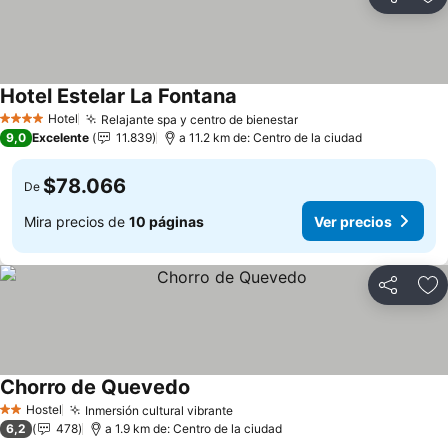
Compartir
Ag
Hotel Estelar La Fontana
Ver precios
Hotel
Relajante spa y centro de bienestar
Ver precios
4 Estrellas
9,0
Excelente
11.839
a 11.2 km de: Centro de la ciudad
$78.066
De
Mira precios de
10 páginas
Ver precios
Compartir
Ag
Chorro de Quevedo
Ver precios
Hostel
Inmersión cultural vibrante
Ver precios
2 Estrellas
6,2
478
a 1.9 km de: Centro de la ciudad