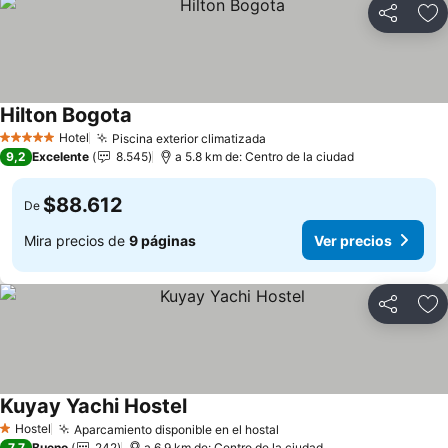
Compartir
Ag
Hilton Bogota
Ver precios
Hotel
Piscina exterior climatizada
Ver precios
5 Estrellas
9,2
Excelente
8.545
a 5.8 km de: Centro de la ciudad
$88.612
De
Mira precios de
9 páginas
Ver precios
Compartir
Ag
Kuyay Yachi Hostel
Ver precios
Hostel
Aparcamiento disponible en el hostal
Ver precios
1 Estrellas
7,7
Bueno
242
a 6.9 km de: Centro de la ciudad