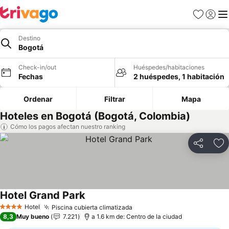
Favoritos
Iniciar 
Me
Destino
Bogotá
Check-in/out
Huéspedes/habitaciones
Fechas
2 huéspedes, 1 habitación
Ordenar
Filtrar
Mapa
Hoteles en Bogotá (Bogotá, Colombia)
Cómo los pagos afectan nuestro ranking
Compartir
Ag
Hotel Grand Park
Ver precios
Hotel
Piscina cubierta climatizada
Ver precios
4 Estrellas
8,3
Muy bueno
7.221
a 1.6 km de: Centro de la ciudad