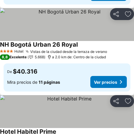
Compartir
Ag
NH Bogotá Urban 26 Royal
Ver precios
Hotel
Vistas de la ciudad desde la terraza de verano
Ver precios
4 Estrellas
8,8
Excelente
5.668
a 2.0 km de: Centro de la ciudad
$40.316
De
Mira precios de
11 páginas
Ver precios
Compartir
Ag
Hotel Habitel Prime