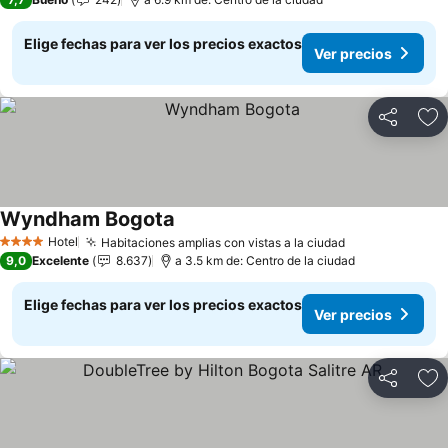
Elige fechas para ver los precios exactos
Ver precios
Compartir
Ag
Wyndham Bogota
Ver precios
Hotel
Habitaciones amplias con vistas a la ciudad
Ver precios
4 Estrellas
9,0
Excelente
8.637
a 3.5 km de: Centro de la ciudad
Elige fechas para ver los precios exactos
Ver precios
Compartir
Ag