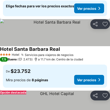
Elige fechas para ver los precios exactos
Ver precios
Compartir
Ag
Hotel Santa Barbara Real
Ver precios
Hotel
Servicios para viajeros de negocios
Ver precios
4 Estrellas
7,5
Bueno
2.473
a 11.7 km de: Centro de la ciudad
$23.752
De
Mira precios de
8 páginas
Ver precios
Opción destacada
Compartir
Ag