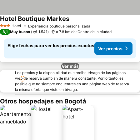
Hotel Boutique Markes
Ver precios
Hotel
Experiencia boutique personalizada
Ver precios
3 Estrellas
8,1
Muy bueno
1.541
a 7.8 km de: Centro de la ciudad
Elige fechas para ver los precios exactos
Ver precios
Ver más
Los precios y la disponibilidad que recibe trivago de las páginas
web de reserva cambian de manera constante. Por lo tanto, es
posible que no siempre encuentres en una página web de reserva
la misma oferta que viste en trivago.
Otros hospedajes en Bogotá