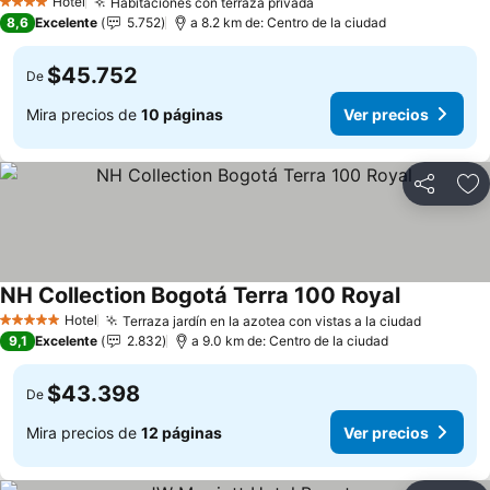
Hotel
Habitaciones con terraza privada
Ver precios
4 Estrellas
8,6
Excelente
5.752
a 8.2 km de: Centro de la ciudad
$45.752
De
Mira precios de
10 páginas
Ver precios
Compartir
Ag
NH Collection Bogotá Terra 100 Royal
Ver precio
Hotel
Terraza jardín en la azotea con vistas a la ciudad
Ver prec
5 Estrellas
9,1
Excelente
2.832
a 9.0 km de: Centro de la ciudad
$43.398
De
Mira precios de
12 páginas
Ver precios