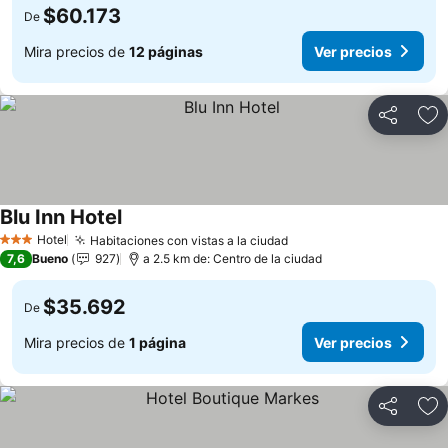
$60.173
De
Mira precios de
12 páginas
Ver precios
Compartir
Ag
Blu Inn Hotel
Ver precios
Hotel
Habitaciones con vistas a la ciudad
Ver precios
3 Estrellas
7,6
Bueno
927
a 2.5 km de: Centro de la ciudad
$35.692
De
Mira precios de
1 página
Ver precios
Compartir
Ag