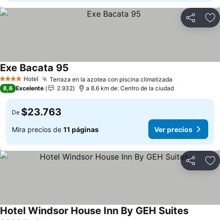
Compartir
Ag
Exe Bacata 95
Ver precios
Hotel
Terraza en la azotea con piscina climatizada
Ver precios
4 Estrellas
8,6
Excelente
2.932
a 8.6 km de: Centro de la ciudad
$23.763
De
Mira precios de
11 páginas
Ver precios
Compartir
Ag
Hotel Windsor House Inn By GEH Suites
Ver prec