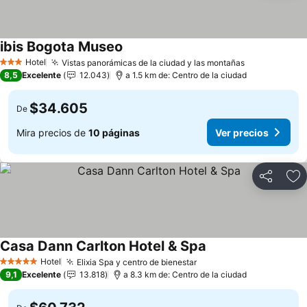
ibis Bogota Museo
Ver precios
Hotel
Vistas panorámicas de la ciudad y las montañas
Ver precios
3 Estrellas
8,5
Excelente
12.043
a 1.5 km de: Centro de la ciudad
$34.605
De
Mira precios de
10 páginas
Ver precios
Compartir
Ag
Casa Dann Carlton Hotel & Spa
Ver precios
Hotel
Elixia Spa y centro de bienestar
Ver precios
5 Estrellas
9,1
Excelente
13.818
a 8.3 km de: Centro de la ciudad