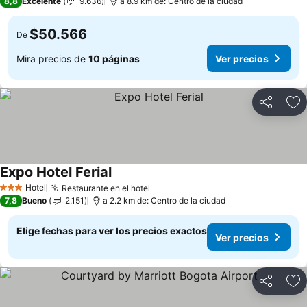
8,8
Excelente
9.636
a 8.9 km de: Centro de la ciudad
$50.566
De
Mira precios de
10 páginas
Ver precios
Compartir
Ag
Expo Hotel Ferial
Ver precios
Hotel
Restaurante en el hotel
Ver precios
3 Estrellas
7,8
Bueno
2.151
a 2.2 km de: Centro de la ciudad
Elige fechas para ver los precios exactos
Ver precios
Compartir
Ag