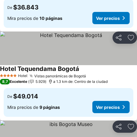
$36.843
De
Mira precios de
10 páginas
Ver precios
Compartir
Ag
Hotel Tequendama Bogotá
Ver precios
Hotel
Vistas panorámicas de Bogotá
Ver precios
5 Estrellas
8,7
Excelente
5.929
a 1.3 km de: Centro de la ciudad
$49.014
De
Mira precios de
9 páginas
Ver precios
Compartir
Ag