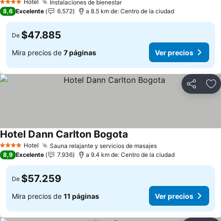
Hotel
Instalaciones de bienestar
Ver precios
4 Estrellas
8,6
Excelente
6.572
a 8.5 km de: Centro de la ciudad
$47.885
De
Mira precios de
7 páginas
Ver precios
Compartir
Ag
Hotel Dann Carlton Bogota
Ver precios
Hotel
Sauna relajante y servicios de masajes
Ver precios
4 Estrellas
8,9
Excelente
7.936
a 9.4 km de: Centro de la ciudad
$57.259
De
Mira precios de
11 páginas
Ver precios