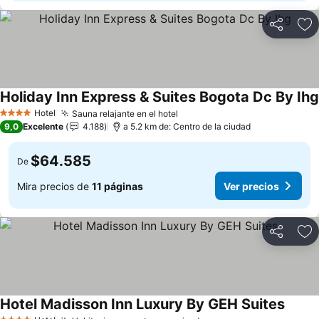
Compartir
Ag
Holiday Inn Express & Suites Bogota Dc By Ihg
Hotel
Sauna relajante en el hotel
Ver precios
4 Estrellas
9,0
Excelente
4.188
a 5.2 km de: Centro de la ciudad
$64.585
De
Mira precios de
11 páginas
Ver precios
Compartir
Ag
Hotel Madisson Inn Luxury By GEH Suites
Ver pr