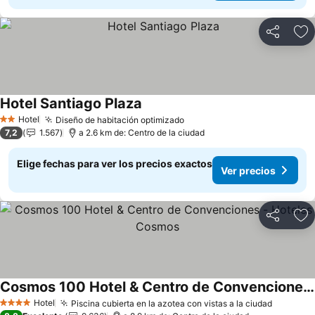
Compartir
Ag
Hotel Santiago Plaza
Ver precios
Hotel
Diseño de habitación optimizado
Ver precios
2 Estrellas
7,2
1.567
a 2.6 km de: Centro de la ciudad
Elige fechas para ver los precios exactos
Ver precios
Compartir
Ag
Cosmos 100 Hotel & Centro de Convenciones - Hoteles Cosmos
Ver precios
Hotel
Piscina cubierta en la azotea con vistas a la ciudad
Ver pre
4 Estrellas