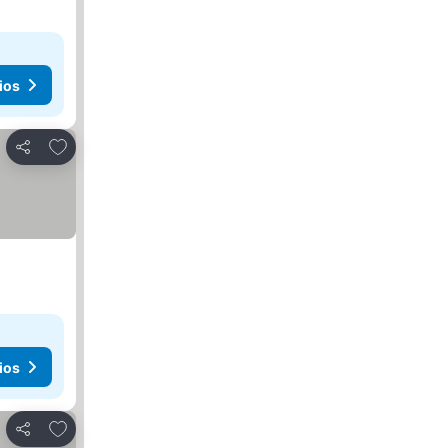
ios
Agregar a favoritos
Compartir
ios
Agregar a favoritos
Compartir