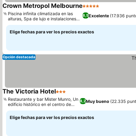
Crown Metropol Melbourne
5 Estrellas
Ver precios
Piscina infinita climatizada en las
Excelente
(17.936 punt
8,5
alturas, Spa de lujo e instalaciones
Ver precios
de bienestar
Elige fechas para ver los precios exactos
Opción destacada
The Victoria Hotel
3 Estrellas
Ver precios
Restaurante y bar Mister Munro, Un
Muy bueno
(22.335 pun
8,2
edificio histórico en el centro de
Ver precios
Melbourne
Elige fechas para ver los precios exactos