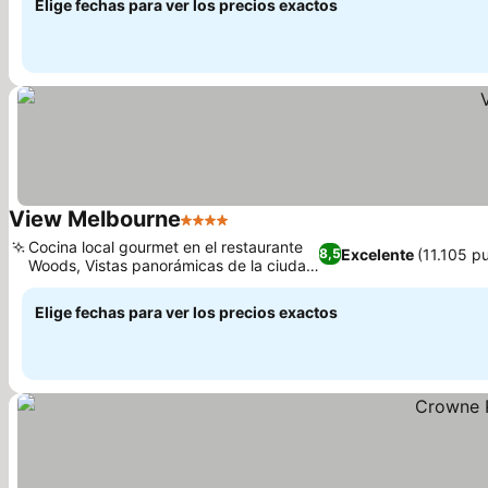
Elige fechas para ver los precios exactos
View Melbourne
4 Estrellas
Ver precios
Cocina local gourmet en el restaurante
Excelente
(11.105 p
8,5
Woods, Vistas panorámicas de la ciudad
Ver precios
y el parque
Elige fechas para ver los precios exactos