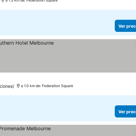
a 1.3 km de: Federation Square
Ver prec
s
ciones)
a 1.0 km de: Federation Square
Ver prec