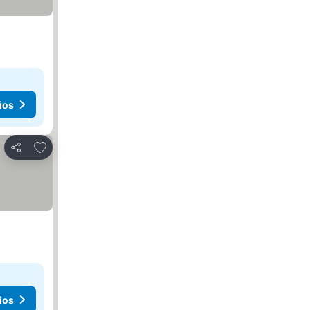
ios
Agregar a favoritos
Compartir
ios