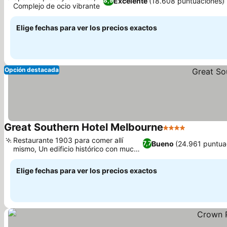
Excelente
(18.608 puntuaciones)
8,9
Complejo de ocio vibrante
Ver precios
Elige fechas para ver los precios exactos
Opción destacada
Great Southern Hotel Melbourne
4 Estrellas
Ver precio
Restaurante 1903 para comer allí
Bueno
(24.961 puntua
7,7
mismo, Un edificio histórico con mucho
Ver precios
carácter
Elige fechas para ver los precios exactos