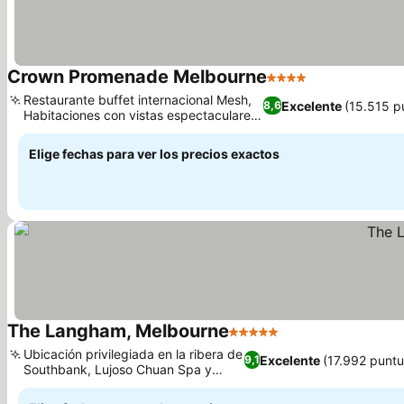
Crown Promenade Melbourne
4 Estrellas
Ver precios
Restaurante buffet internacional Mesh,
Excelente
(15.515 p
8,6
Habitaciones con vistas espectaculares
Ver precios
de la ciudad
Elige fechas para ver los precios exactos
The Langham, Melbourne
5 Estrellas
Ver precios
Ubicación privilegiada en la ribera de
Excelente
(17.992 puntu
9,1
Southbank, Lujoso Chuan Spa y
Ver precios
bienestar