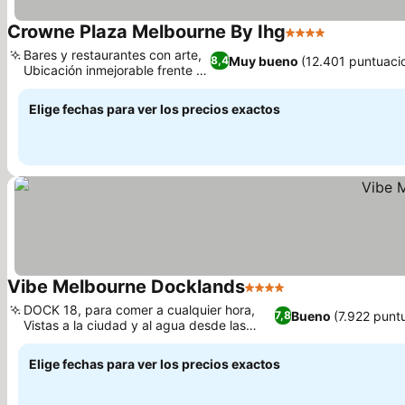
Crowne Plaza Melbourne By Ihg
4 Estrellas
Ver precio
Bares y restaurantes con arte,
Muy bueno
(12.401 puntuaci
8,4
Ubicación inmejorable frente al
Ver precios
río
Elige fechas para ver los precios exactos
Vibe Melbourne Docklands
4 Estrellas
Ver precios
DOCK 18, para comer a cualquier hora,
Bueno
(7.922 punt
7,8
Vistas a la ciudad y al agua desde las
Ver precios
habitaciones
Elige fechas para ver los precios exactos