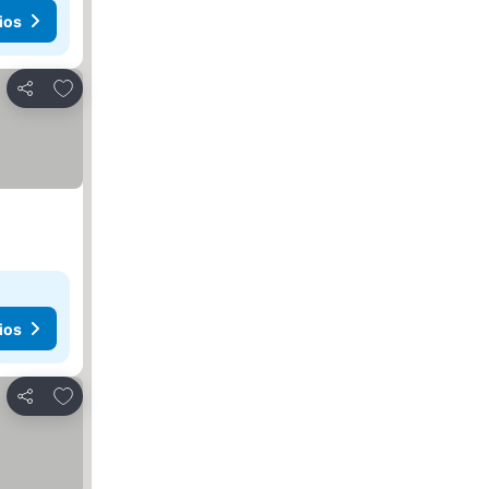
ios
Agregar a favoritos
Compartir
ios
Agregar a favoritos
Compartir