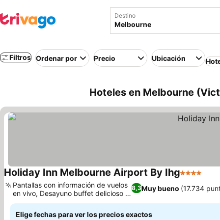
Destino
Filtros
Ordenar por
Precio
Ubicación
Hot
Hoteles en Melbourne (Victo
Holiday Inn Melbourne Airport By Ihg
4 Estrellas
Ver 
Pantallas con información de vuelos
Muy bueno
(17.734 pun
8,3
en vivo, Desayuno buffet delicioso y
Ver precios
variado
Elige fechas para ver los precios exactos