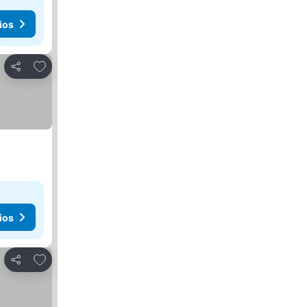
ios
Agregar a favoritos
Compartir
ios
Agregar a favoritos
Compartir