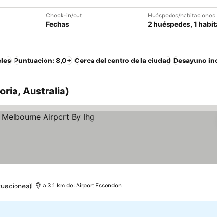
Check-in/out
Huéspedes/habitaciones
Fechas
2 huéspedes, 1 habit
eles
Puntuación: 8,0+
Cerca del centro de la ciudad
Desayuno in
ria, Australia)
precios
tuaciones)
a 3.1 km de: Airport Essendon