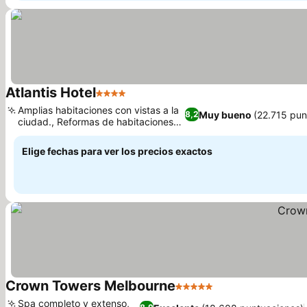
Atlantis Hotel
4 Estrellas
Ver precios
Amplias habitaciones con vistas a la
Muy bueno
(22.715 pun
8,2
ciudad., Reformas de habitaciones
Ver precios
modernas
Elige fechas para ver los precios exactos
Crown Towers Melbourne
5 Estrellas
Ver precios
Spa completo y extenso,