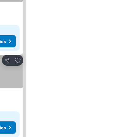
ios
Agregar a favoritos
Compartir
ios