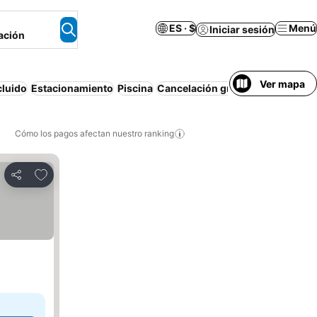
ES · $
Menú
Iniciar sesión
ación
Ver mapa
cluido
Estacionamiento
Piscina
Cancelación gratuita
Apartamen
Cómo los pagos afectan nuestro ranking
Agregar a favoritos
Compartir