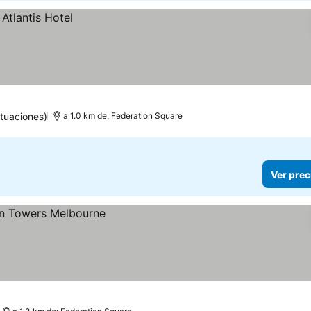
tuaciones)
a 1.0 km de: Federation Square
Ver prec