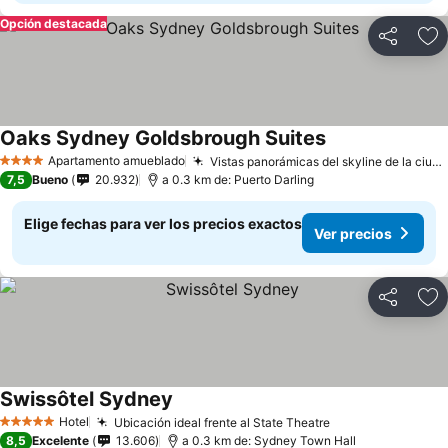
Opción destacada
Compartir
Ag
Oaks Sydney Goldsbrough Suites
Ver precios
Apartamento amueblado
Vistas panorámicas del skyline de la ciudad
4 Estrellas
7,5
Bueno
20.932
a 0.3 km de: Puerto Darling
Elige fechas para ver los precios exactos
Ver precios
Compartir
Ag
Swissôtel Sydney
Ver precios
Hotel
Ubicación ideal frente al State Theatre
Ver precios
5 Estrellas
8,5
Excelente
13.606
a 0.3 km de: Sydney Town Hall