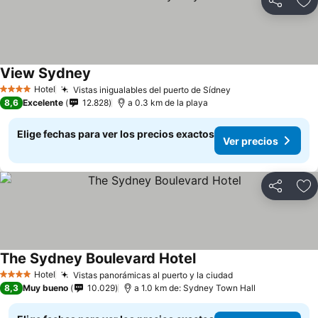
Compartir
Ag
View Sydney
Ver precios
Hotel
Vistas inigualables del puerto de Sídney
Ver precios
4 Estrellas
8,6
Excelente
12.828
a 0.3 km de la playa
Elige fechas para ver los precios exactos
Ver precios
Compartir
Ag
The Sydney Boulevard Hotel
Ver precios
Hotel
Vistas panorámicas al puerto y la ciudad
Ver precios
4 Estrellas
8,3
Muy bueno
10.029
a 1.0 km de: Sydney Town Hall