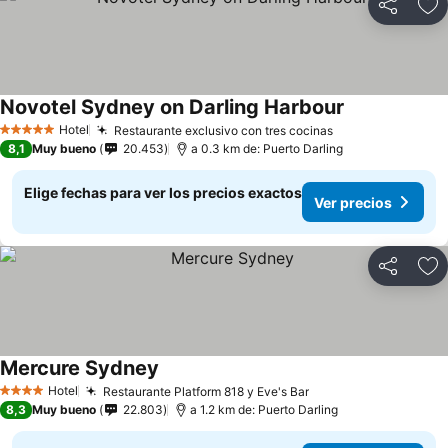
Compartir
Ag
Novotel Sydney on Darling Harbour
Ver precios
Hotel
Restaurante exclusivo con tres cocinas
Ver precios
5 Estrellas
8,1
Muy bueno
20.453
a 0.3 km de: Puerto Darling
Elige fechas para ver los precios exactos
Ver precios
Compartir
Ag
Mercure Sydney
Ver precios
Hotel
Restaurante Platform 818 y Eve's Bar
Ver precios
4 Estrellas
8,3
Muy bueno
22.803
a 1.2 km de: Puerto Darling