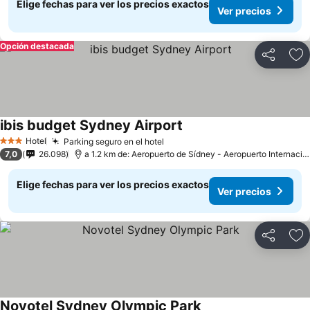
Elige fechas para ver los precios exactos
Ver precios
Opción destacada
Compartir
Ag
ibis budget Sydney Airport
Ver precios
Hotel
Parking seguro en el hotel
Ver precios
3 Estrellas
7,0
26.098
a 1.2 km de: Aeropuerto de Sídney - Aeropuerto Internacio
Elige fechas para ver los precios exactos
Ver precios
Compartir
Ag
Novotel Sydney Olympic Park