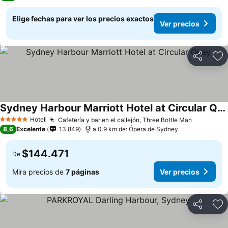
Elige fechas para ver los precios exactos
Ver precios
Compartir
Ag
Sydney Harbour Marriott Hotel at Circular Quay
Ver precios
Hotel
Cafetería y bar en el callejón, Three Bottle Man
Ver preci
5 Estrellas
8,6
Excelente
13.849
a 0.9 km de: Ópera de Sydney
$144.471
De
Mira precios de
7 páginas
Ver precios
Compartir
Ag