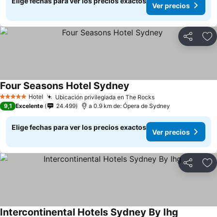
Elige fechas para ver los precios exactos
Ver precios
Compartir
Ag
Four Seasons Hotel Sydney
Ver precios
Hotel
Ubicación privilegiada en The Rocks
Ver precios
5 Estrellas
9,1
Excelente
24.499
a 0.9 km de: Ópera de Sydney
Elige fechas para ver los precios exactos
Ver precios
Compartir
Ag
Intercontinental Hotels Sydney By Ihg