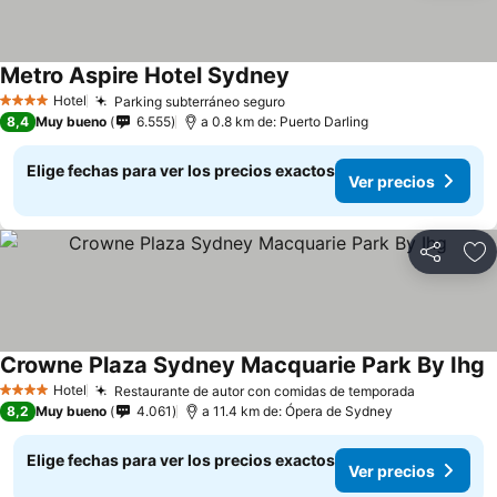
Metro Aspire Hotel Sydney
Ver precios
Hotel
Parking subterráneo seguro
Ver precios
4 Estrellas
8,4
Muy bueno
6.555
a 0.8 km de: Puerto Darling
Elige fechas para ver los precios exactos
Ver precios
Compartir
Ag
Crowne Plaza Sydney Macquarie Park By Ihg
V
Hotel
Restaurante de autor con comidas de temporada
Ver preci
4 Estrellas
8,2
Muy bueno
4.061
a 11.4 km de: Ópera de Sydney
Elige fechas para ver los precios exactos
Ver precios