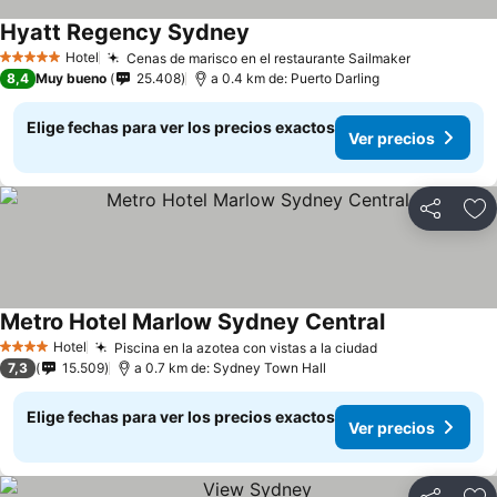
Hyatt Regency Sydney
Ver precios
Hotel
Cenas de marisco en el restaurante Sailmaker
Ver precio
5 Estrellas
8,4
Muy bueno
25.408
a 0.4 km de: Puerto Darling
Elige fechas para ver los precios exactos
Ver precios
Compartir
Ag
Metro Hotel Marlow Sydney Central
Ver precios
Hotel
Piscina en la azotea con vistas a la ciudad
Ver precios
4 Estrellas
7,3
15.509
a 0.7 km de: Sydney Town Hall
Elige fechas para ver los precios exactos
Ver precios