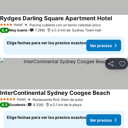
Rydges Darling Square Apartment Hotel
Ver pre
Hotel
Piscina cubierta con un techo celestial único
Ver precios
4 Estrellas
8,4
Muy bueno
7.289
a 0.3 km de: Sydney Town Hall
Elige fechas para ver los precios exactos
Ver precios
Compartir
Ag
InterContinental Sydney Coogee Beach
Ver prec
Hotel
Restaurante Rick Stein de autor
Ver precios
5 Estrellas
8,5
Excelente
8.356
a 0.1 km de la playa
Elige fechas para ver los precios exactos
Ver precios