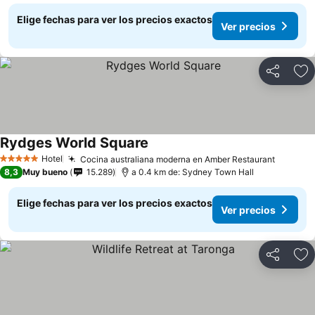
Elige fechas para ver los precios exactos
Ver precios
Compartir
Ag
Rydges World Square
Ver precios
Hotel
Cocina australiana moderna en Amber Restaurant
Ver pre
5 Estrellas
8,3
Muy bueno
15.289
a 0.4 km de: Sydney Town Hall
Elige fechas para ver los precios exactos
Ver precios
Compartir
Ag