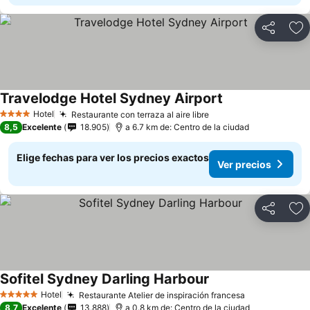
Compartir
Ag
Travelodge Hotel Sydney Airport
Ver precios
Hotel
Restaurante con terraza al aire libre
Ver precios
4 Estrellas
8,5
Excelente
18.905
a 6.7 km de: Centro de la ciudad
Elige fechas para ver los precios exactos
Ver precios
Compartir
Ag
Sofitel Sydney Darling Harbour
Ver precios
Hotel
Restaurante Atelier de inspiración francesa
Ver precios
5 Estrellas
8,7
Excelente
13.888
a 0.8 km de: Centro de la ciudad