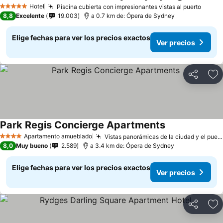
Ver precio
Hotel
Piscina cubierta con impresionantes vistas al puerto
Ver p
5 Estrellas
8,8
Excelente
19.003
a 0.7 km de: Ópera de Sydney
Elige fechas para ver los precios exactos
Ver precios
Compartir
Ag
Park Regis Concierge Apartments
Ver precios
Apartamento amueblado
Vistas panorámicas de la ciudad y el puerto
4 Estrellas
8,0
Muy bueno
2.589
a 3.4 km de: Ópera de Sydney
Elige fechas para ver los precios exactos
Ver precios
Compartir
Ag