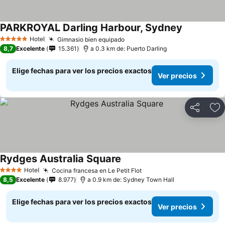
PARKROYAL Darling Harbour, Sydney
Ver precios
Hotel
Gimnasio bien equipado
Ver precios
5 Estrellas
8,7
Excelente
15.361
a 0.3 km de: Puerto Darling
Elige fechas para ver los precios exactos
Ver precios
Compartir
Ag
Rydges Australia Square
Ver precios
Hotel
Cocina francesa en Le Petit Flot
Ver precios
4 Estrellas
8,5
Excelente
8.977
a 0.9 km de: Sydney Town Hall
Elige fechas para ver los precios exactos
Ver precios