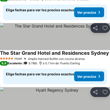
Elige fechas para ver los precios exactos
Ver precios
Compartir
Ag
The Star Grand Hotel and Residences Sydney
Hotel
Amplio Harvest Buffet con cocina diversa
Ver precios
5 Estrellas
8,6
Excelente
9.786
a 0.7 km de: Puerto Darling
Elige fechas para ver los precios exactos
Ver precios
Compartir
Ag