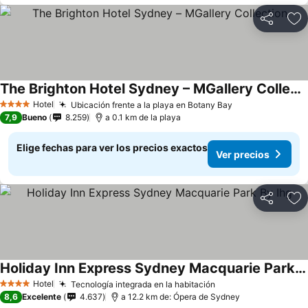
Compartir
Ag
The Brighton Hotel Sydney – MGallery Collection
Ver precios
Hotel
Ubicación frente a la playa en Botany Bay
Ver precios
4 Estrellas
7,9
Bueno
8.259
a 0.1 km de la playa
Elige fechas para ver los precios exactos
Ver precios
Compartir
Ag
Holiday Inn Express Sydney Macquarie Park By Ihg
Ver precios
Hotel
Tecnología integrada en la habitación
Ver precios
4 Estrellas
8,6
Excelente
4.637
a 12.2 km de: Ópera de Sydney