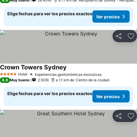
8,4
Muy bueno
28.404
a 1.1 km de: Aeropuerto de Sídney - Aeropuert
Elige fechas para ver los precios exactos
Ver precios
Compartir
Ag
Crown Towers Sydney
Ver precios
Hotel
Experiencias gastronómicas exclusivas
Ver precios
5 Estrellas
8,0
Muy bueno
2.509
a 1.1 km de: Centro de la ciudad
Elige fechas para ver los precios exactos
Ver precios
Compartir
Ag