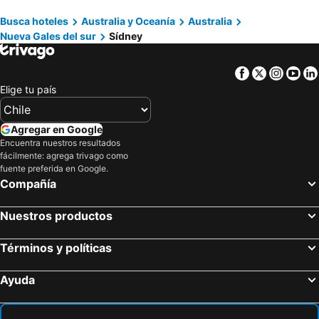
Vibe Hotel Sydney Darling Harbour
Guesthouse 83
Busca hoteles
Australia y Oceanía
Australia
Best Western Plus Hotel Stellar
Vibe Hotel Sydney
Nueva Gales del sur
Sídney
Coogee Bay Boutique Hotel
Grand Hotel Rockdale
Facebook
Twitter
Insta
Yo
Elige tu país
Agregar en Google
Encuentra nuestros resultados
fácilmente: agrega trivago como
fuente preferida en Google.
Compañía
Nuestros productos
Términos y políticas
Ayuda