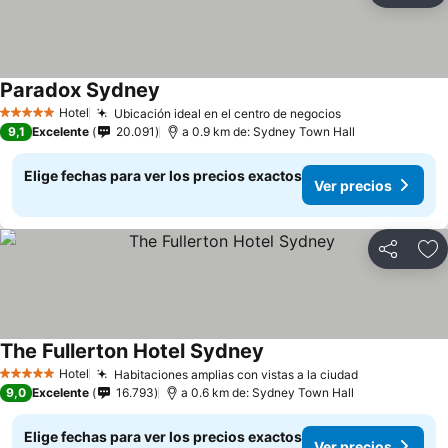
Paradox Sydney
Ver precios
Hotel
Ubicación ideal en el centro de negocios
Ver precios
5 Estrellas
9,1
Excelente
20.091
a 0.9 km de: Sydney Town Hall
Elige fechas para ver los precios exactos
Ver precios
Compartir
Ag
The Fullerton Hotel Sydney
Ver precios
Hotel
Habitaciones amplias con vistas a la ciudad
Ver precios
5 Estrellas
9,0
Excelente
16.793
a 0.6 km de: Sydney Town Hall
Elige fechas para ver los precios exactos
Ver precios