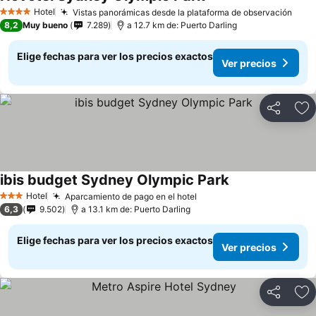
Ver precios
Hotel
Vistas panorámicas desde la plataforma de observación
Ver 
4 Estrellas
8,2
Muy bueno
7.289
a 12.7 km de: Puerto Darling
Elige fechas para ver los precios exactos
Ver precios
Compartir
Ag
ibis budget Sydney Olympic Park
Ver precios
Hotel
Aparcamiento de pago en el hotel
Ver precios
3 Estrellas
6,3
9.502
a 13.1 km de: Puerto Darling
Elige fechas para ver los precios exactos
Ver precios
Compartir
Ag