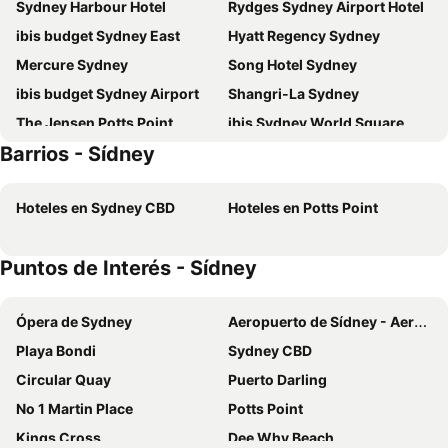
Sydney Harbour Hotel
Rydges Sydney Airport Hotel
ibis budget Sydney East
Hyatt Regency Sydney
Mercure Sydney
Song Hotel Sydney
ibis budget Sydney Airport
Shangri-La Sydney
The Jensen Potts Point
ibis Sydney World Square
Barrios - Sídney
ibis Styles Sydney Central
Novotel Sydney on Darling Harbour
The Sydney Boulevard Hotel
Metro Aspire Hotel Sydney
Hoteles en Sydney CBD
Hoteles en Potts Point
Metro Hotel Marlow Sydney Central
Swissôtel Sydney
Holiday Inn Express Sydney Airport By Ihg
PARKROYAL Darling Harbour, Sydney
Puntos de Interés - Sídney
Central Private Hotel
DeVere Hotel
ibis Sydney Barangaroo
Great Southern Hotel Sydney
Ópera de Sydney
Aeropuerto de Sídney - Aeropuerto Internacional Kingsford Smith
Sydney Harbour Marriott Hotel at Circular Quay
ibis budget St Peters
Playa Bondi
Sydney CBD
Intercontinental Hotels Sydney By Ihg
Rydges World Square
Circular Quay
Puerto Darling
The Fullerton Hotel Sydney
Stamford Plaza Sydney Airport
No 1 Martin Place
Potts Point
Amora Hotel Jamison Sydney
Novotel Sydney Darling Square
Kings Cross
Dee Why Beach
W Sydney
Hotel Hacienda