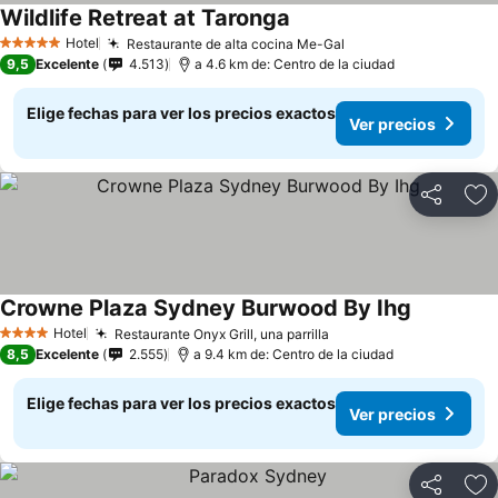
Wildlife Retreat at Taronga
Ver precios
Hotel
Restaurante de alta cocina Me-Gal
Ver precios
5 Estrellas
9,5
Excelente
4.513
a 4.6 km de: Centro de la ciudad
Elige fechas para ver los precios exactos
Ver precios
Compartir
Ag
Crowne Plaza Sydney Burwood By Ihg
Ver precio
Hotel
Restaurante Onyx Grill, una parrilla
Ver precios
4 Estrellas
8,5
Excelente
2.555
a 9.4 km de: Centro de la ciudad
Elige fechas para ver los precios exactos
Ver precios
Compartir
Ag