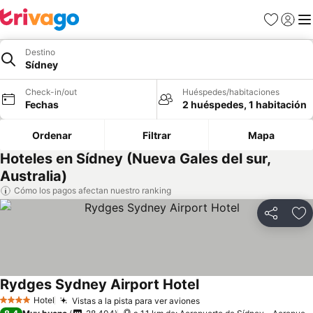
Favoritos
Iniciar 
Me
Destino
Sídney
Check-in/out
Huéspedes/habitaciones
Fechas
2 huéspedes, 1 habitación
Ordenar
Filtrar
Mapa
Hoteles en Sídney (Nueva Gales del sur,
Australia)
Cómo los pagos afectan nuestro ranking
Compartir
Ag
Rydges Sydney Airport Hotel
Ver precios
Hotel
Vistas a la pista para ver aviones
Ver precios
4 Estrellas