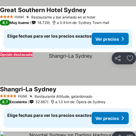
Great Southern Hotel Sydney
Ver precios
Hotel
Restaurante y bar animado en el hotel
Ver precios
4 Estrellas
8,1
Muy bueno
18.729
a 0.9 km de: Sydney Town Hall
Elige fechas para ver los precios exactos
Ver precios
Opción destacada
Compartir
Ag
Shangri-La Sydney
Ver precios
Hotel
Restaurante Altitude, galardonado
Ver precios
5 Estrellas
8,7
Excelente
32.667
a 1.0 km de: Ópera de Sydney
Elige fechas para ver los precios exactos
Ver precios